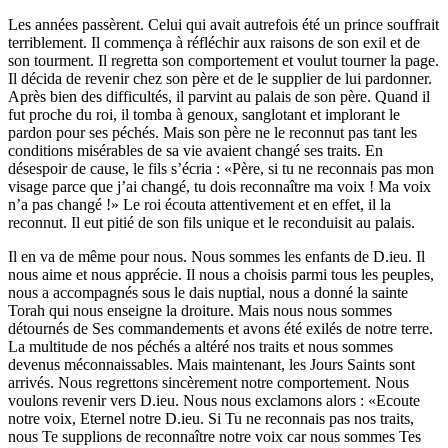
Les années passèrent. Celui qui avait autrefois été un prince souffrait
terriblement. Il commença à réfléchir aux raisons de son exil et de
son tourment. Il regretta son comportement et voulut tourner la page.
Il décida de revenir chez son père et de le supplier de lui pardonner.
Après bien des difficultés, il parvint au palais de son père. Quand il
fut proche du roi, il tomba à genoux, sanglotant et implorant le
pardon pour ses péchés. Mais son père ne le reconnut pas tant les
conditions misérables de sa vie avaient changé ses traits. En
désespoir de cause, le fils s’écria : «Père, si tu ne reconnais pas mon
visage parce que j’ai changé, tu dois reconnaître ma voix ! Ma voix
n’a pas changé !» Le roi écouta attentivement et en effet, il la
reconnut. Il eut pitié de son fils unique et le reconduisit au palais.
Il en va de même pour nous. Nous sommes les enfants de D.ieu. Il
nous aime et nous apprécie. Il nous a choisis parmi tous les peuples,
nous a accompagnés sous le dais nuptial, nous a donné la sainte
Torah qui nous enseigne la droiture. Mais nous nous sommes
détournés de Ses commandements et avons été exilés de notre terre.
La multitude de nos péchés a altéré nos traits et nous sommes
devenus méconnaissables. Mais maintenant, les Jours Saints sont
arrivés. Nous regrettons sincèrement notre comportement. Nous
voulons revenir vers D.ieu. Nous nous exclamons alors : «Ecoute
notre voix, Eternel notre D.ieu. Si Tu ne reconnais pas nos traits,
nous Te supplions de reconnaître notre voix car nous sommes Tes