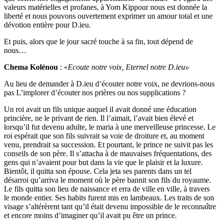
valeurs matérielles et profanes, à Yom Kippour nous est donnée la
liberté et nous pouvons ouvertement exprimer un amour total et une
dévotion entière pour D.ieu.
Et puis, alors que le jour sacré touche à sa fin, tout dépend de
nous…
Chema Kolénou
: «
Ecoute notre voix, Eternel notre D.ieu»
Au lieu de demander à D.ieu d’écouter notre voix, ne devrions-nous
pas L’implorer d’écouter nos prières ou nos supplications ?
Un roi avait un fils unique auquel il avait donné une éducation
princière, ne le privant de rien. Il l’aimait, l’avait bien élevé et
lorsqu’il fut devenu adulte, le maria à une merveilleuse princesse. Le
roi espérait que son fils suivrait sa voie de droiture et, au moment
venu, prendrait sa succession. Et pourtant, le prince ne suivit pas les
conseils de son père. Il s’attacha à de mauvaises fréquentations, des
gens qui n’avaient pour but dans la vie que le plaisir et la luxure.
Bientôt, il quitta son épouse. Cela jeta ses parents dans un tel
désarroi qu’arriva le moment où le père bannit son fils du royaume.
Le fils quitta son lieu de naissance et erra de ville en ville, à travers
le monde entier. Ses habits furent mis en lambeaux. Les traits de son
visage s’altérèrent tant qu’il était devenu impossible de le reconnaître
et encore moins d’imaginer qu’il avait pu être un prince.