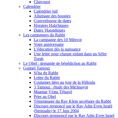
Chavouot
Calendrier
Calendrier juif
Allumage des bougies
Convertisseur de dates
Horaires Hala'hiques
Dates 'Hassidiques
Les campagnes du Rabbi
La campagne des 10 Mitsvot
Votre anniversaire
L'éducation dès la naissance
Une lettre pour chaque enfant dans un Séfer
Torah
Le Ohel : demande de bénédiction au Rabbi
Guimel Tamouz
Si'ha du Rabbi
Lettre du Rabbi
Coutumes liées au jour de la Hilloula
3 Tamouz : étude des Michnayot
Maamar Véata Tétsavé
Prier au Ohel
Témoignage du Rav Klein secrétaire du Rabbi
Discours prononcé par le Rav Adin Even Israël
(Steinsaltz) le 17 Juin 2004
Discours pronnoncé par le Rav Adin Even Israel