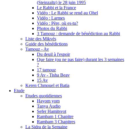
(Steinzaltz) le 28 juin 1995
Le Rabbi et la France
Vidéo : Le Rabbi se rend au Ohel
Vidéo : Larmes
Vidéo : Père, où es-tu?
Photos du Rabbi
3 Tamouz : demande de bénédiction au Rabbi
Liste des Mikvés
Guide des bénédictions
Tamouz - Av
Du deuil à l'espoir
Que faire (ou ne pas faire) durant les 3 semaines
?
17 tamouz
9 Av - Tisha Beav
15 Av
Keren Chmouel et Batia
Etude
Etudes quotidiennes
Hayom yom
Tanya Audio
Sefer Hamitsvot
Rambam 1 Chapitre
Rambam 3 Chapitres
La Sidra de la Semaine