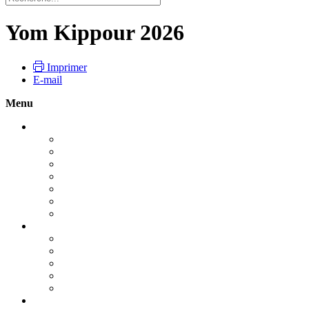
Yom Kippour 2026
Imprimer
E-mail
Menu
Roch Hachana 2026
Guide pratique : Roch Hachana 2026
Pour vivre la fête
Le Choffar
Le Tachli'h
Le jeûne de Guedalya
Les dix jours de Téchouva
Roch Hachana : Le début de tout
Yom Kippour 2026
YOM KIPPOUR UN JOUR UNIQUE
Guide pratique : Yom Kippour - 2026
La Techouva, la Tefila et la Tsédaka
Nos prières
Kapparot - Dons de Yom Kippour
Souccot 2026