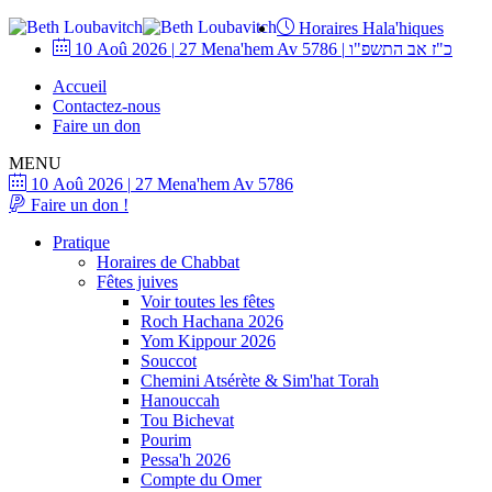
Horaires Hala'hiques
10 Aoû 2026
|
27 Mena'hem Av 5786
|
כ"ז אב התשפ"ו
Accueil
Contactez-nous
Faire un don
MENU
10 Aoû 2026
|
27 Mena'hem Av 5786
Faire un don !
Pratique
Horaires de Chabbat
Fêtes juives
Voir toutes les fêtes
Roch Hachana 2026
Yom Kippour 2026
Souccot
Chemini Atsérète & Sim'hat Torah
Hanouccah
Tou Bichevat
Pourim
Pessa'h 2026
Compte du Omer