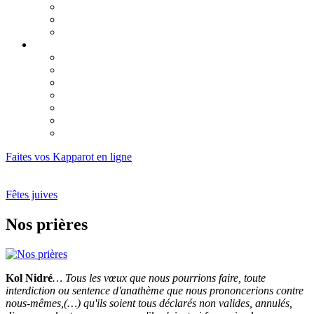
Pourquoi ?
Calendrier du Omer 2026
Lag Baomer
Chavouot 2026
Guide de la fête
Lectures des dix commandements
Nos Garants
Chavouot : un mariage en deux mouvements
Une lettre du Rabbi
Deux anniversaires
Réflexion sur la fête de Chavouot
Faites vos Kapparot en ligne
Fêtes juives
Nos prières
Kol Nidré
… Tous les vœux que nous pourrions faire, toute
interdiction ou sentence d'anathème que nous prononcerions contre
nous-mêmes,(…) qu'ils soient tous déclarés non valides, annulés,