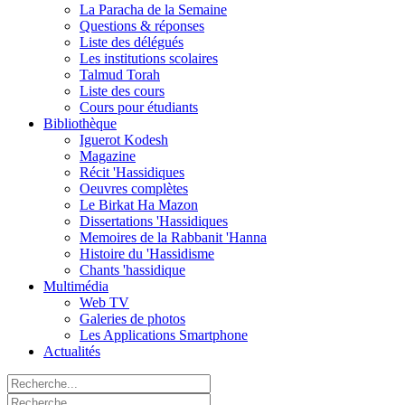
La Paracha de la Semaine
Questions & réponses
Liste des délégués
Les institutions scolaires
Talmud Torah
Liste des cours
Cours pour étudiants
Bibliothèque
Iguerot Kodesh
Magazine
Récit 'Hassidiques
Oeuvres complètes
Le Birkat Ha Mazon
Dissertations 'Hassidiques
Memoires de la Rabbanit 'Hanna
Histoire du 'Hassidisme
Chants 'hassidique
Multimédia
Web TV
Galeries de photos
Les Applications Smartphone
Actualités