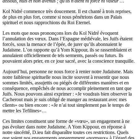
dissous, nuls et non avenus ; qu'ils n'aient ni force ni valeur …
Kol Nidré commence très doucement. Il est chanté à trois reprises,
de plus en plus fort, comme si nous pénétrions dans un Palais
spirituel et nous rapprochions du Roi Eternel.
Les mots que nous prononçons lors du Kol Nidré évoquent
l’annulation des vœux. Dans l’Espagne médiévale, les Juifs étaient
forcés, sous la menace de l’épée, de jurer qu’ils abonnaient le
Judaïsme. L’on rapporte qu’à Yom Kippour, ils se rassemblaient et
annulaient officiellement de tels serments, passés ou futurs. Ils
pouvaient alors prier, en ce jour sacré, avec la conscience tranquille.
Aujourd’hui, personne ne nous force à renier notre Judaïsme. Mais
notre faiblesse spirituelle nous incite souvent à ressentir que nous
sommes limités, assujettis ou piégés de différentes manières et en
conséquence, empêchés de nous accomplir pleinement en tant que
Juifs. Nous pouvons ainsi exprimer : «Je voudrais bien observer la
Cacherout mais je suis obligé de manger au restaurant avec mes
clients» ou bien encore : «Je n’ai tout simplement pas le temps de
mettre les Tefilines»…
Ces limites constituent une forme de «vœu», un engagement à ne
pas évoluer dans notre Judaïsme. A Yom Kippour, en réponse à
notre sincérité, D.ieu fait disparaître toutes ces restrictions. Quels
que soient nos engagements apparemment «normaux» à l’égard des