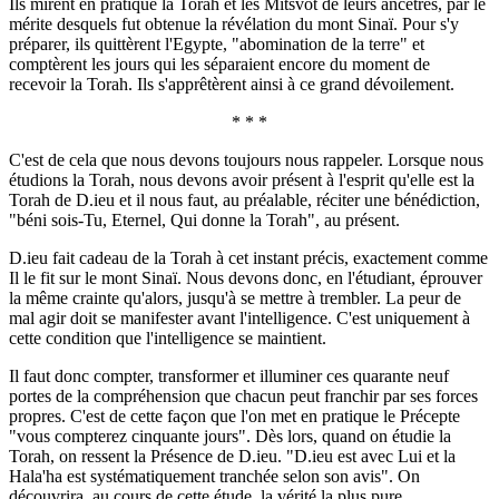
Ils mirent en pratique la Torah et les Mitsvot de leurs ancêtres, par le
mérite desquels fut obtenue la révélation du mont Sinaï. Pour s'y
préparer, ils quittèrent l'Egypte, "abomination de la terre" et
comptèrent les jours qui les séparaient encore du moment de
recevoir la Torah. Ils s'apprêtèrent ainsi à ce grand dévoilement.
* * *
C'est de cela que nous devons toujours nous rappeler. Lorsque nous
étudions la Torah, nous devons avoir présent à l'esprit qu'elle est la
Torah de D.ieu et il nous faut, au préalable, réciter une bénédiction,
"béni sois-Tu, Eternel, Qui donne la Torah", au présent.
D.ieu fait cadeau de la Torah à cet instant précis, exactement comme
Il le fit sur le mont Sinaï. Nous devons donc, en l'étudiant, éprouver
la même crainte qu'alors, jusqu'à se mettre à trembler. La peur de
mal agir doit se manifester avant l'intelligence. C'est uniquement à
cette condition que l'intelligence se maintient.
Il faut donc compter, transformer et illuminer ces quarante neuf
portes de la compréhension que chacun peut franchir par ses forces
propres. C'est de cette façon que l'on met en pratique le Précepte
"vous compterez cinquante jours". Dès lors, quand on étudie la
Torah, on ressent la Présence de D.ieu. "D.ieu est avec Lui et la
Hala'ha est systématiquement tranchée selon son avis". On
découvrira, au cours de cette étude, la vérité la plus pure.