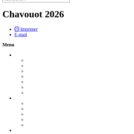
Chavouot 2026
Imprimer
E-mail
Menu
Roch Hachana 2026
Guide pratique : Roch Hachana 2026
Pour vivre la fête
Le Choffar
Le Tachli'h
Le jeûne de Guedalya
Les dix jours de Téchouva
Roch Hachana : Le début de tout
Yom Kippour 2026
YOM KIPPOUR UN JOUR UNIQUE
Guide pratique : Yom Kippour - 2026
La Techouva, la Tefila et la Tsédaka
Nos prières
Kapparot - Dons de Yom Kippour
Souccot 2026