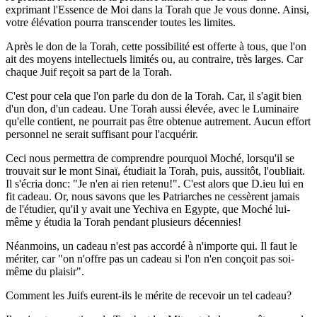
exprimant l'Essence de Moi dans la Torah que Je vous donne. Ainsi,
votre élévation pourra transcender toutes les limites.
Après le don de la Torah, cette possibilité est offerte à tous, que l'on
ait des moyens intellectuels limités ou, au contraire, très larges. Car
chaque Juif reçoit sa part de la Torah.
C'est pour cela que l'on parle du don de la Torah. Car, il s'agit bien
d'un don, d'un cadeau. Une Torah aussi élevée, avec le Luminaire
qu'elle contient, ne pourrait pas être obtenue autrement. Aucun effort
personnel ne serait suffisant pour l'acquérir.
Ceci nous permettra de comprendre pourquoi Moché, lorsqu'il se
trouvait sur le mont Sinaï, étudiait la Torah, puis, aussitôt, l'oubliait.
Il s'écria donc: "Je n'en ai rien retenu!". C'est alors que D.ieu lui en
fit cadeau. Or, nous savons que les Patriarches ne cessèrent jamais
de l'étudier, qu'il y avait une Yechiva en Egypte, que Moché lui-
même y étudia la Torah pendant plusieurs décennies!
Néanmoins, un cadeau n'est pas accordé à n'importe qui. Il faut le
mériter, car "on n'offre pas un cadeau si l'on n'en conçoit pas soi-
même du plaisir".
Comment les Juifs eurent-ils le mérite de recevoir un tel cadeau?