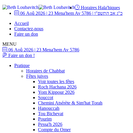
Horaires Hala'hiques
06 Aoû 2026
|
23 Mena'hem Av 5786
|
כ"ג אב התשפ"ו
Accueil
Contactez-nous
Faire un don
MENU
06 Aoû 2026
|
23 Mena'hem Av 5786
Faire un don !
Pratique
Horaires de Chabbat
Fêtes juives
Voir toutes les fêtes
Roch Hachana 2026
Yom Kippour 2026
Souccot
Chemini Atsérète & Sim'hat Torah
Hanouccah
Tou Bichevat
Pourim
Pessa'h 2026
Compte du Omer