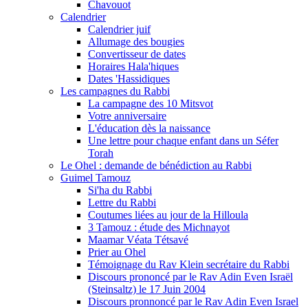
Chavouot
Calendrier
Calendrier juif
Allumage des bougies
Convertisseur de dates
Horaires Hala'hiques
Dates 'Hassidiques
Les campagnes du Rabbi
La campagne des 10 Mitsvot
Votre anniversaire
L'éducation dès la naissance
Une lettre pour chaque enfant dans un Séfer
Torah
Le Ohel : demande de bénédiction au Rabbi
Guimel Tamouz
Si'ha du Rabbi
Lettre du Rabbi
Coutumes liées au jour de la Hilloula
3 Tamouz : étude des Michnayot
Maamar Véata Tétsavé
Prier au Ohel
Témoignage du Rav Klein secrétaire du Rabbi
Discours prononcé par le Rav Adin Even Israël
(Steinsaltz) le 17 Juin 2004
Discours pronnoncé par le Rav Adin Even Israel