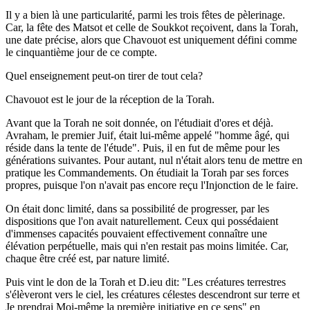
Il y a bien là une particularité, parmi les trois fêtes de pèlerinage.
Car, la fête des Matsot et celle de Soukkot reçoivent, dans la Torah,
une date précise, alors que Chavouot est uniquement défini comme
le cinquantième jour de ce compte.
Quel enseignement peut-on tirer de tout cela?
Chavouot est le jour de la réception de la Torah.
Avant que la Torah ne soit donnée, on l'étudiait d'ores et déjà.
Avraham, le premier Juif, était lui-même appelé "homme âgé, qui
réside dans la tente de l'étude". Puis, il en fut de même pour les
générations suivantes. Pour autant, nul n'était alors tenu de mettre en
pratique les Commandements. On étudiait la Torah par ses forces
propres, puisque l'on n'avait pas encore reçu l'Injonction de le faire.
On était donc limité, dans sa possibilité de progresser, par les
dispositions que l'on avait naturellement. Ceux qui possédaient
d'immenses capacités pouvaient effectivement connaître une
élévation perpétuelle, mais qui n'en restait pas moins limitée. Car,
chaque être créé est, par nature limité.
Puis vint le don de la Torah et D.ieu dit: "Les créatures terrestres
s'élèveront vers le ciel, les créatures célestes descendront sur terre et
Je prendrai Moi-même la première initiative en ce sens" en