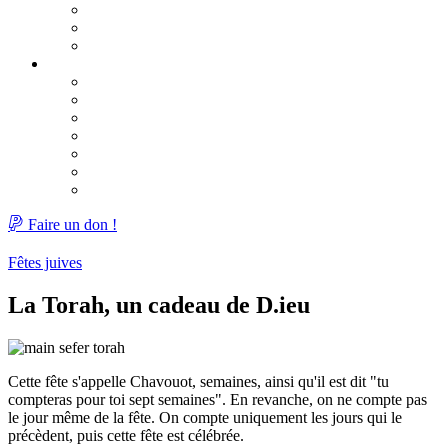
Pourquoi ?
Calendrier du Omer 2026
Lag Baomer
Chavouot 2026
Guide de la fête
Lectures des dix commandements
Nos Garants
Chavouot : un mariage en deux mouvements
Une lettre du Rabbi
Deux anniversaires
Réflexion sur la fête de Chavouot
Faire un don !
Fêtes juives
La Torah, un cadeau de D.ieu
Cette fête s'appelle Chavouot, semaines, ainsi qu'il est dit "tu
compteras pour toi sept semaines". En revanche, on ne compte pas
le jour même de la fête. On compte uniquement les jours qui le
précèdent, puis cette fête est célébrée.