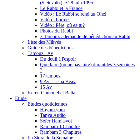
(Steinzaltz) le 28 juin 1995
Le Rabbi et la France
Vidéo : Le Rabbi se rend au Ohel
Vidéo : Larmes
Vidéo : Père, où es-tu?
Photos du Rabbi
3 Tamouz : demande de bénédiction au Rabbi
Liste des Mikvés
Guide des bénédictions
Tamouz - Av
Du deuil à l'espoir
Que faire (ou ne pas faire) durant les 3 semaines
?
17 tamouz
9 Av - Tisha Beav
15 Av
Keren Chmouel et Batia
Etude
Etudes quotidiennes
Hayom yom
Tanya Audio
Sefer Hamitsvot
Rambam 1 Chapitre
Rambam 3 Chapitres
La Sidra de la Semaine