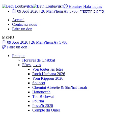
Horaires Hala'hiques
09 Aoû 2026
|
26 Mena'hem Av 5786
|
כ"ו אב התשפ"ו
Accueil
Contactez-nous
Faire un don
MENU
09 Aoû 2026
|
26 Mena'hem Av 5786
Faire un don !
Pratique
Horaires de Chabbat
Fêtes juives
Voir toutes les fêtes
Roch Hachana 2026
Yom Kippour 2026
Souccot
Chemini Atsérète & Sim'hat Torah
Hanouccah
Tou Bichevat
Pourim
Pessa'h 2026
Compte du Omer