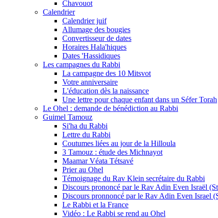
Chavouot
Calendrier
Calendrier juif
Allumage des bougies
Convertisseur de dates
Horaires Hala'hiques
Dates 'Hassidiques
Les campagnes du Rabbi
La campagne des 10 Mitsvot
Votre anniversaire
L'éducation dès la naissance
Une lettre pour chaque enfant dans un Séfer Torah
Le Ohel : demande de bénédiction au Rabbi
Guimel Tamouz
Si'ha du Rabbi
Lettre du Rabbi
Coutumes liées au jour de la Hilloula
3 Tamouz : étude des Michnayot
Maamar Véata Tétsavé
Prier au Ohel
Témoignage du Rav Klein secrétaire du Rabbi
Discours prononcé par le Rav Adin Even Israël (Ste
Discours pronnoncé par le Rav Adin Even Israel (St
Le Rabbi et la France
Vidéo : Le Rabbi se rend au Ohel