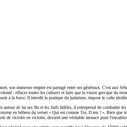
rt, son immense empire est partagé entre ses généraux. C'est aux Séleuci
olonté : effacer toutes les cultures et faire que la vision grecque du mond
rir à la force. Il interdit la pratique du judaïsme, impose le culte idolât
 autour de lui ses fils et les Juifs fidèles, il entreprend de combattre l
onyme en hébreu du verset « Qui est comme Toi, D.ieu ! ». Bien que trè
vole de victoire en victoire, devient une véritable menace pour l'envahiss