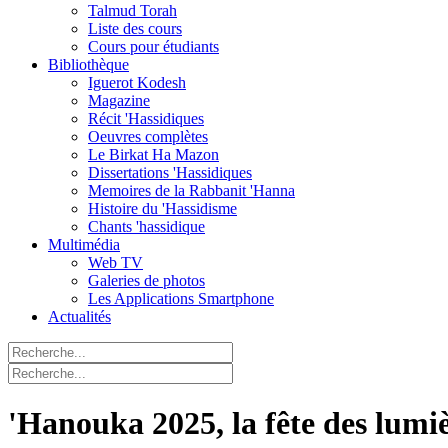
Talmud Torah
Liste des cours
Cours pour étudiants
Bibliothèque
Iguerot Kodesh
Magazine
Récit 'Hassidiques
Oeuvres complètes
Le Birkat Ha Mazon
Dissertations 'Hassidiques
Memoires de la Rabbanit 'Hanna
Histoire du 'Hassidisme
Chants 'hassidique
Multimédia
Web TV
Galeries de photos
Les Applications Smartphone
Actualités
'Hanouka 2025, la fête des lumi