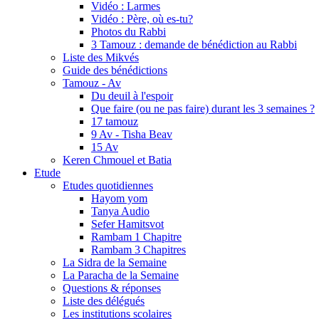
Vidéo : Larmes
Vidéo : Père, où es-tu?
Photos du Rabbi
3 Tamouz : demande de bénédiction au Rabbi
Liste des Mikvés
Guide des bénédictions
Tamouz - Av
Du deuil à l'espoir
Que faire (ou ne pas faire) durant les 3 semaines ?
17 tamouz
9 Av - Tisha Beav
15 Av
Keren Chmouel et Batia
Etude
Etudes quotidiennes
Hayom yom
Tanya Audio
Sefer Hamitsvot
Rambam 1 Chapitre
Rambam 3 Chapitres
La Sidra de la Semaine
La Paracha de la Semaine
Questions & réponses
Liste des délégués
Les institutions scolaires