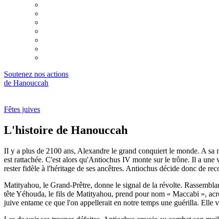
Guide de la fête
Lectures des dix commandements
Nos Garants
Chavouot : un mariage en deux mouvements
Une lettre du Rabbi
Deux anniversaires
Réflexion sur la fête de Chavouot
Soutenez nos actions
de Hanouccah
Fêtes juives
L'histoire de Hanouccah
II y a plus de 2100 ans, Alexandre le grand conquiert le monde. A sa mo
est rattachée. C'est alors qu'Antiochus IV monte sur le trône. Il a une v
rester fidèle à l'héritage de ses ancêtres. Antiochus décide donc de recou
Matityahou, le Grand-Prêtre, donne le signal de la révolte. Rassemblant
tête Yéhouda, le fils de Matityahou, prend pour nom « Maccabi », acr
juive entame ce que l'on appellerait en notre temps une guérilla. Elle 