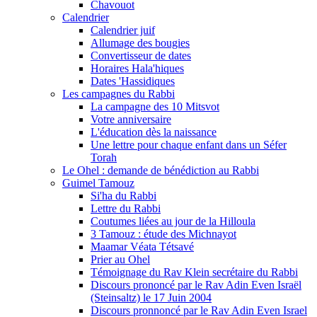
Chavouot
Calendrier
Calendrier juif
Allumage des bougies
Convertisseur de dates
Horaires Hala'hiques
Dates 'Hassidiques
Les campagnes du Rabbi
La campagne des 10 Mitsvot
Votre anniversaire
L'éducation dès la naissance
Une lettre pour chaque enfant dans un Séfer
Torah
Le Ohel : demande de bénédiction au Rabbi
Guimel Tamouz
Si'ha du Rabbi
Lettre du Rabbi
Coutumes liées au jour de la Hilloula
3 Tamouz : étude des Michnayot
Maamar Véata Tétsavé
Prier au Ohel
Témoignage du Rav Klein secrétaire du Rabbi
Discours prononcé par le Rav Adin Even Israël
(Steinsaltz) le 17 Juin 2004
Discours pronnoncé par le Rav Adin Even Israel