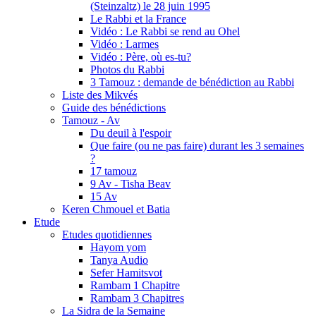
(Steinzaltz) le 28 juin 1995
Le Rabbi et la France
Vidéo : Le Rabbi se rend au Ohel
Vidéo : Larmes
Vidéo : Père, où es-tu?
Photos du Rabbi
3 Tamouz : demande de bénédiction au Rabbi
Liste des Mikvés
Guide des bénédictions
Tamouz - Av
Du deuil à l'espoir
Que faire (ou ne pas faire) durant les 3 semaines
?
17 tamouz
9 Av - Tisha Beav
15 Av
Keren Chmouel et Batia
Etude
Etudes quotidiennes
Hayom yom
Tanya Audio
Sefer Hamitsvot
Rambam 1 Chapitre
Rambam 3 Chapitres
La Sidra de la Semaine