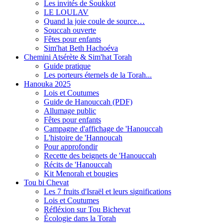
Les invités de Soukkot
LE LOULAV
Quand la joie coule de source…
Souccah ouverte
Fêtes pour enfants
Sim'hat Beth Hachoéva
Chemini Atsérète & Sim'hat Torah
Guide pratique
Les porteurs éternels de la Torah...
Hanouka 2025
Lois et Coutumes
Guide de Hanouccah (PDF)
Allumage public
Fêtes pour enfants
Campagne d'affichage de 'Hanouccah
L'histoire de 'Hannoucah
Pour approfondir
Recette des beignets de 'Hanouccah
Récits de 'Hanouccah
Kit Menorah et bougies
Tou bi Chevat
Les 7 fruits d'Israël et leurs significations
Lois et Coutumes
Réfléxion sur Tou Bichevat
Écologie dans la Torah