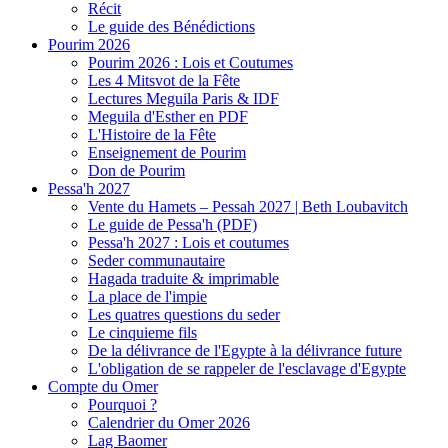
Récit
Le guide des Bénédictions
Pourim 2026
Pourim 2026 : Lois et Coutumes
Les 4 Mitsvot de la Fête
Lectures Meguila Paris & IDF
Meguila d'Esther en PDF
L'Histoire de la Fête
Enseignement de Pourim
Don de Pourim
Pessa'h 2027
Vente du Hamets – Pessah 2027 | Beth Loubavitch
Le guide de Pessa'h (PDF)
Pessa'h 2027 : Lois et coutumes
Seder communautaire
Hagada traduite & imprimable
La place de l'impie
Les quatres questions du seder
Le cinquieme fils
De la délivrance de l'Egypte à la délivrance future
L'obligation de se rappeler de l'esclavage d'Egypte
Compte du Omer
Pourquoi ?
Calendrier du Omer 2026
Lag Baomer