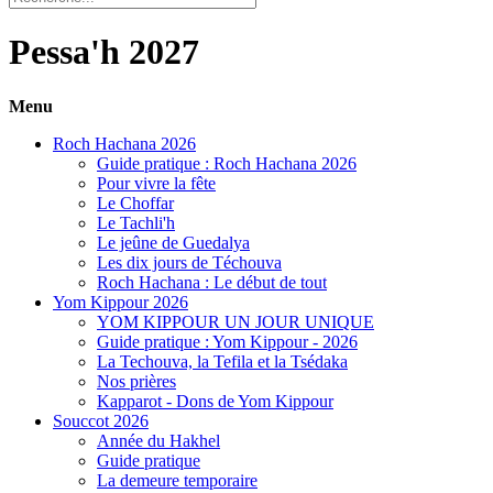
Pessa'h 2027
Menu
Roch Hachana 2026
Guide pratique : Roch Hachana 2026
Pour vivre la fête
Le Choffar
Le Tachli'h
Le jeûne de Guedalya
Les dix jours de Téchouva
Roch Hachana : Le début de tout
Yom Kippour 2026
YOM KIPPOUR UN JOUR UNIQUE
Guide pratique : Yom Kippour - 2026
La Techouva, la Tefila et la Tsédaka
Nos prières
Kapparot - Dons de Yom Kippour
Souccot 2026
Année du Hakhel
Guide pratique
La demeure temporaire