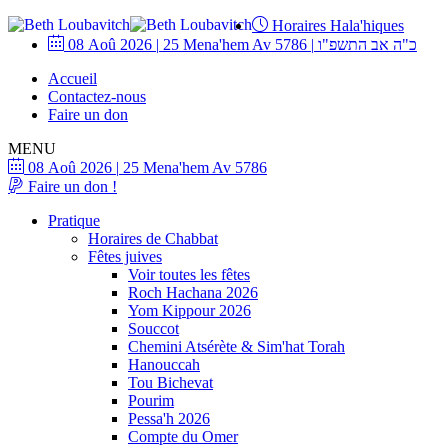
Horaires Hala'hiques
08 Aoû 2026
|
25 Mena'hem Av 5786
|
כ"ה אב התשפ"ו
Accueil
Contactez-nous
Faire un don
MENU
08 Aoû 2026
|
25 Mena'hem Av 5786
Faire un don !
Pratique
Horaires de Chabbat
Fêtes juives
Voir toutes les fêtes
Roch Hachana 2026
Yom Kippour 2026
Souccot
Chemini Atsérète & Sim'hat Torah
Hanouccah
Tou Bichevat
Pourim
Pessa'h 2026
Compte du Omer