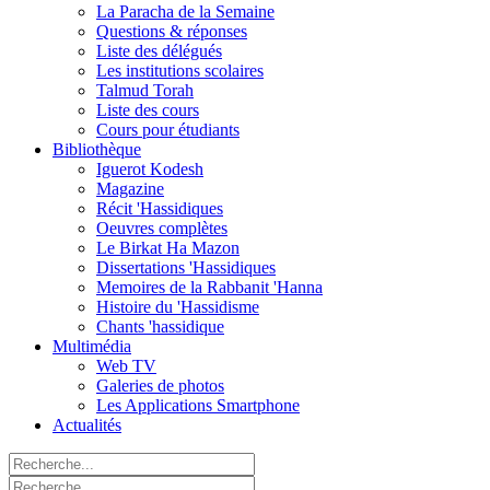
La Paracha de la Semaine
Questions & réponses
Liste des délégués
Les institutions scolaires
Talmud Torah
Liste des cours
Cours pour étudiants
Bibliothèque
Iguerot Kodesh
Magazine
Récit 'Hassidiques
Oeuvres complètes
Le Birkat Ha Mazon
Dissertations 'Hassidiques
Memoires de la Rabbanit 'Hanna
Histoire du 'Hassidisme
Chants 'hassidique
Multimédia
Web TV
Galeries de photos
Les Applications Smartphone
Actualités