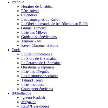
Pratique
Horaires de Chabbat
Fêtes juives
Calendrier
Les campagnes du Rabbi
Le Ohel : demande de bénédiction au Rabbi
Guimel Tamouz
Liste des Mikvés
Guide des bénédictions
Tamouz - Av
Keren Chmouel et Batia
Etude
Etudes quotidiennes
La Sidra de la Semaine
La Paracha de la Semaine
Questions & réponses
Liste des délégués
Les institutions scolaires
Talmud Torah
Liste des cours
Cours pour étudiants
Bibliothèque
Iguerot Kodesh
Magazine
Récit 'Hassidiques