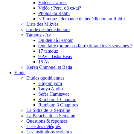
Vidéo : Larmes
Vidéo : Père, où es-tu?
Photos du Rabbi
3 Tamouz : demande de bénédiction au Rabbi
Liste des Mikvés
Guide des bénédictions
Tamouz - Av
Du deuil à l'espoir
Que faire (ou ne pas faire) durant les 3 semaines ?
17 tamouz
9 Av - Tisha Beav
15 Av
Keren Chmouel et Batia
Etude
Etudes quotidiennes
Hayom yom
Tanya Audio
Sefer Hamitsvot
Rambam 1 Chapitre
Rambam 3 Chapitres
La Sidra de la Semaine
La Paracha de la Semaine
Questions & réponses
Liste des délégués
Les institutions scolaires