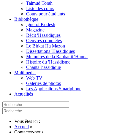
Talmud Torah
Liste des cours
Cours pour étudiants
Bibliothèque
Iguerot Kodesh
Magazine
Récit 'Hassidiques
Oeuvres complètes
Le Birkat Ha Mazon
Dissertations 'Hassidiques
Memoires de la Rabbanit 'Hanna
Histoire du 'Hassidisme
Chants 'hassidique
Multimédia
Web TV
Galeries de photos
Les Applications Smartphone
Actualités
Vous êtes ici :
Accueil
»
Contactez-nous