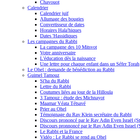
Chavouot
Calendrier
Calendrier juif
Allumage des bougies
Convertisseur de dates
Horaires Hala'hiques
Dates 'Hassidiques
Les campagnes du Rabbi
La campagne des 10 Mitsvot
Votre anniversaire
L'éducation dès la naissance
Une lettre pour chaque enfant dans un Séfer Torah
Le Ohel : demande de bénédiction au Rabbi
Guimel Tamouz
Si'ha du Rabbi
Lettre du Rabbi
Coutumes liées au jour de la Hilloula
3 Tamouz : étude des Michnayot
Maamar Véata Tétsavé
Prier au Ohel
Témoignage du Rav Klein secrétaire du Rabbi
Discours prononcé par le Rav Adin Even Israël (Ste
Discours pronnoncé par le Rav Adin Even Israel (St
Le Rabbi et la France
Vidéo : Le Rabbi se rend au Ohel