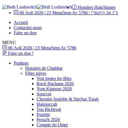
Horaires Hala'hiques
06 Aoû 2026
|
23 Mena'hem Av 5786
|
כ"ג אב התשפ"ו
Accueil
Contactez-nous
Faire un don
MENU
06 Aoû 2026
|
23 Mena'hem Av 5786
Faire un don !
Pratique
Horaires de Chabbat
Fêtes juives
Voir toutes les fêtes
Roch Hachana 2026
Yom Kippour 2026
Souccot
Chemini Atsérète & Sim'hat Torah
Hanouccah
Tou Bichevat
Pourim
Pessa'h 2026
Compte du Omer