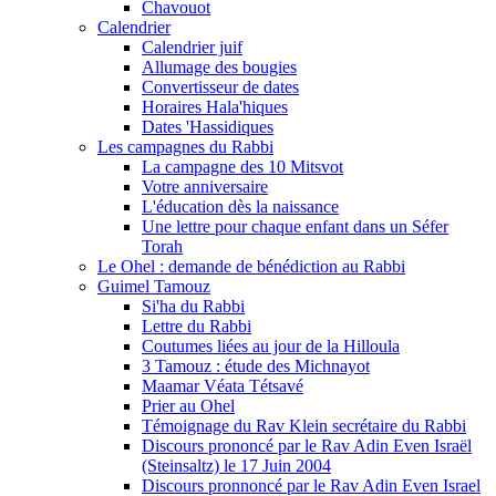
Chavouot
Calendrier
Calendrier juif
Allumage des bougies
Convertisseur de dates
Horaires Hala'hiques
Dates 'Hassidiques
Les campagnes du Rabbi
La campagne des 10 Mitsvot
Votre anniversaire
L'éducation dès la naissance
Une lettre pour chaque enfant dans un Séfer
Torah
Le Ohel : demande de bénédiction au Rabbi
Guimel Tamouz
Si'ha du Rabbi
Lettre du Rabbi
Coutumes liées au jour de la Hilloula
3 Tamouz : étude des Michnayot
Maamar Véata Tétsavé
Prier au Ohel
Témoignage du Rav Klein secrétaire du Rabbi
Discours prononcé par le Rav Adin Even Israël
(Steinsaltz) le 17 Juin 2004
Discours pronnoncé par le Rav Adin Even Israel