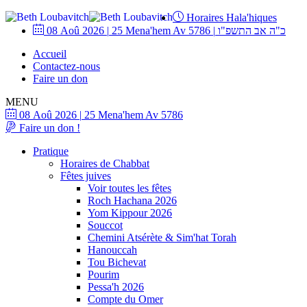
Horaires Hala'hiques
08 Aoû 2026
|
25 Mena'hem Av 5786
|
כ"ה אב התשפ"ו
Accueil
Contactez-nous
Faire un don
MENU
08 Aoû 2026
|
25 Mena'hem Av 5786
Faire un don !
Pratique
Horaires de Chabbat
Fêtes juives
Voir toutes les fêtes
Roch Hachana 2026
Yom Kippour 2026
Souccot
Chemini Atsérète & Sim'hat Torah
Hanouccah
Tou Bichevat
Pourim
Pessa'h 2026
Compte du Omer