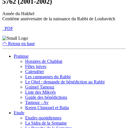
5762 (2001-2002)
Année du Hakhel
Centième anniversaire de la naissance du Rabbi de Loubavitch
PDF
Retour en haut
Pratique
Horaires de Chabbat
Fêtes juives
Calendrier
Les campagnes du Rabbi
Le Ohel : demande de bénédiction au Rabbi
Guimel Tamouz
Liste des Mikvés
Guide des bénédictions
Tamouz - Av
Keren Chmouel et Batia
Etude
Etudes quotidiennes
La Sidra de la Semaine