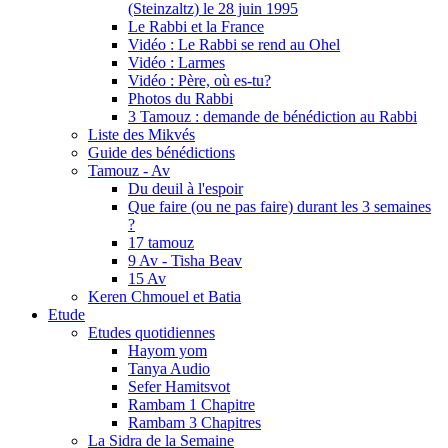
(Steinzaltz) le 28 juin 1995
Le Rabbi et la France
Vidéo : Le Rabbi se rend au Ohel
Vidéo : Larmes
Vidéo : Père, où es-tu?
Photos du Rabbi
3 Tamouz : demande de bénédiction au Rabbi
Liste des Mikvés
Guide des bénédictions
Tamouz - Av
Du deuil à l'espoir
Que faire (ou ne pas faire) durant les 3 semaines
?
17 tamouz
9 Av - Tisha Beav
15 Av
Keren Chmouel et Batia
Etude
Etudes quotidiennes
Hayom yom
Tanya Audio
Sefer Hamitsvot
Rambam 1 Chapitre
Rambam 3 Chapitres
La Sidra de la Semaine