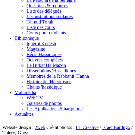
La Paracha de la Semaine
Questions & réponses
Liste des délégués
Les institutions scolaires
Talmud Torah
Liste des cours
Cours pour étudiants
Bibliothèque
Iguerot Kodesh
Magazine
Récit 'Hassidiques
Oeuvres complètes
Le Birkat Ha Mazon
Dissertations 'Hassidiques
Memoires de la Rabbanit 'Hanna
Histoire du 'Hassidisme
Chants 'hassidique
Multimédia
Web TV
Galeries de photos
Les Applications Smartphone
Actualités
Website design :
2web
Crédit photos :
LT Creative
/
Israel Bardugo
/
Thierry Guez