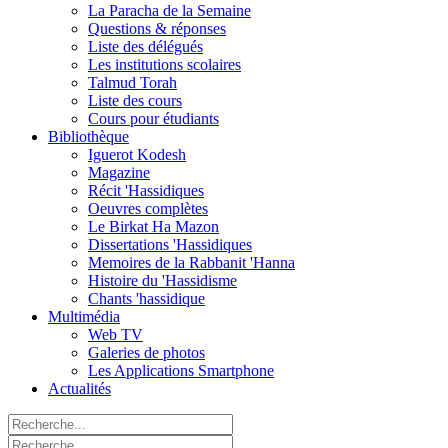
La Paracha de la Semaine
Questions & réponses
Liste des délégués
Les institutions scolaires
Talmud Torah
Liste des cours
Cours pour étudiants
Bibliothèque
Iguerot Kodesh
Magazine
Récit 'Hassidiques
Oeuvres complètes
Le Birkat Ha Mazon
Dissertations 'Hassidiques
Memoires de la Rabbanit 'Hanna
Histoire du 'Hassidisme
Chants 'hassidique
Multimédia
Web TV
Galeries de photos
Les Applications Smartphone
Actualités