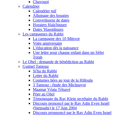
Chavouot
Calendrier
Calendrier juif
Allumage des bougies
Convertisseur de dates
Horaires Hala'hiques
Dates 'Hassidiques
Les campagnes du Rabbi
La campagne des 10 Mitsvot
Votre anniversaire
L'éducation dès la naissance
Une lettre pour chaque enfant dans un Séfer
Torah
Le Ohel : demande de bénédiction au Rabbi
Guimel Tamouz
Si'ha du Rabbi
Lettre du Rabbi
Coutumes liées au jour de la Hilloula
3 Tamouz : étude des Michnayot
Maamar Véata Tétsavé
Prier au Ohel
Témoignage du Rav Klein secrétaire du Rabbi
Discours prononcé par le Rav Adin Even Israël
(Steinsaltz) le 17 Juin 2004
Discours pronnoncé par le Rav Adin Even Israel