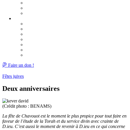
Pourquoi ?
Calendrier du Omer 2026
Lag Baomer
Chavouot 2026
Guide de la fête
Lectures des dix commandements
Nos Garants
Chavouot : un mariage en deux mouvements
Une lettre du Rabbi
Deux anniversaires
Réflexion sur la fête de Chavouot
Faire un don !
Fêtes juives
Deux anniversaires
(Crédit photo : BENAMS)
La fête de Chavouot est le moment le plus propice pour tout faire en
faveur de l’étude de la Torah et du service divin avec crainte de
D.ieu. C’est aussi le moment de revenir à D.ieu en ce qui concerne