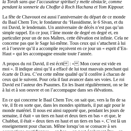
la Torah sans que l’accusateur spirituel y mette obstacle, comme
pendant la sonnerie du Choffar à Roch Hachana et Yom Kippour.
La fête de Chavouot est aussi l’anniversaire du départ de ce monde
du Baal Chem Tov, le fondateur du ‘Hassidisme, le 6 Sivan, et du
roi David, le lendemain. Un anniversaire de décès n’est pas qu’un
simple rappel. En ce jour, l’âme monte de degré en degré et, en
particulier pour un de nos Maîtres, cette élévation est infinie. Cela ne
concerne pas que le Sage lui-même. Tous ceux qui s’attachent à lui
et à l’oeuvre qu’il a accomplie reçoivent en ce jour un « esprit d’En-
Haut » qui les accompagne ensuite toute l’année.
A propos du roi David, il est écrit : « Mon coeur est vide en
moi ». Il indique ainsi qu’il a effacé de lui tout mauvais penchant qui
écarte de D.ieu. C’est cette même qualité qu’il confère à chacun de
ceux qui le suivent. Pour cela il faut avancer dans ses voies. Le roi
David est l’auteur des Psaumes. En les lisant régulièrement, on se lie
à lui et à son oeuvre et on l’accompagne dans ses élévations.
En ce qui concerne le Baal Chem Tov, on sait que, vers la fin de sa
vie, il fit en sorte que, dans les mondes spirituels, il put agir pour le
monde matériel. Il nous est ainsi rapporté que, pendant les jours de
semaine, il était « un tiers en haut et deux tiers en bas » et que, le
Chabbat, il était « deux tiers en haut et un tiers en bas ». C’est là un
enseignement pour chacun. Même lorsqu’on se consacre à ses