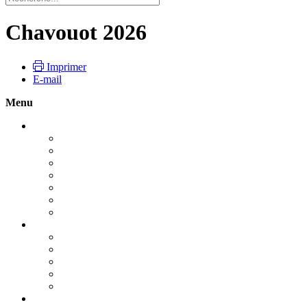
Chavouot 2026
Imprimer
E-mail
Menu
Roch Hachana 2026
Guide pratique : Roch Hachana 2026
Pour vivre la fête
Le Choffar
Le Tachli'h
Le jeûne de Guedalya
Les dix jours de Téchouva
Roch Hachana : Le début de tout
Yom Kippour 2026
YOM KIPPOUR UN JOUR UNIQUE
Guide pratique : Yom Kippour - 2026
La Techouva, la Tefila et la Tsédaka
Nos prières
Kapparot - Dons de Yom Kippour
Souccot 2026