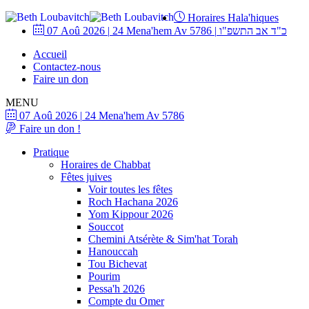
Horaires Hala'hiques
07 Aoû 2026
|
24 Mena'hem Av 5786
|
כ"ד אב התשפ"ו
Accueil
Contactez-nous
Faire un don
MENU
07 Aoû 2026
|
24 Mena'hem Av 5786
Faire un don !
Pratique
Horaires de Chabbat
Fêtes juives
Voir toutes les fêtes
Roch Hachana 2026
Yom Kippour 2026
Souccot
Chemini Atsérète & Sim'hat Torah
Hanouccah
Tou Bichevat
Pourim
Pessa'h 2026
Compte du Omer