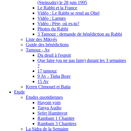
(Steinzaltz) le 28 juin 1995
Le Rabbi et la France
Vidéo : Le Rabbi se rend au Ohel
Vidéo : Larmes
Vidéo : Père, où es-tu?
Photos du Rabbi
3 Tamouz : demande de bénédiction au Rabbi
Liste des Mikvés
Guide des bénédictions
Tamouz - Av
Du deuil à l'espoir
Que faire (ou ne pas faire) durant les 3 semaines
?
17 tamouz
9 Av - Tisha Beav
15 Av
Keren Chmouel et Batia
Etude
Etudes quotidiennes
Hayom yom
Tanya Audio
Sefer Hamitsvot
Rambam 1 Chapitre
Rambam 3 Chapitres
La Sidra de la Semaine