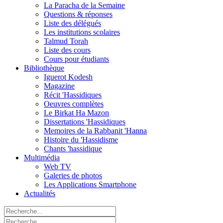
La Paracha de la Semaine
Questions & réponses
Liste des délégués
Les institutions scolaires
Talmud Torah
Liste des cours
Cours pour étudiants
Bibliothèque
Iguerot Kodesh
Magazine
Récit 'Hassidiques
Oeuvres complètes
Le Birkat Ha Mazon
Dissertations 'Hassidiques
Memoires de la Rabbanit 'Hanna
Histoire du 'Hassidisme
Chants 'hassidique
Multimédia
Web TV
Galeries de photos
Les Applications Smartphone
Actualités