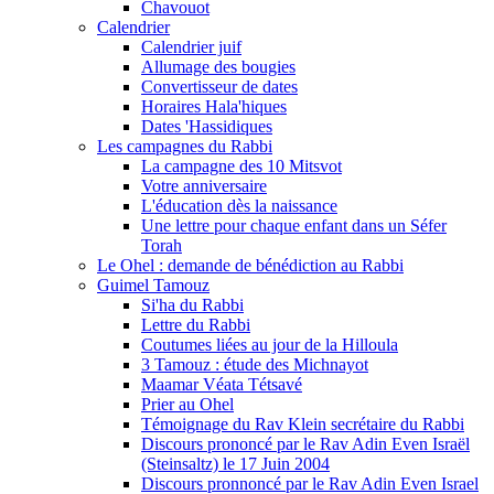
Chavouot
Calendrier
Calendrier juif
Allumage des bougies
Convertisseur de dates
Horaires Hala'hiques
Dates 'Hassidiques
Les campagnes du Rabbi
La campagne des 10 Mitsvot
Votre anniversaire
L'éducation dès la naissance
Une lettre pour chaque enfant dans un Séfer
Torah
Le Ohel : demande de bénédiction au Rabbi
Guimel Tamouz
Si'ha du Rabbi
Lettre du Rabbi
Coutumes liées au jour de la Hilloula
3 Tamouz : étude des Michnayot
Maamar Véata Tétsavé
Prier au Ohel
Témoignage du Rav Klein secrétaire du Rabbi
Discours prononcé par le Rav Adin Even Israël
(Steinsaltz) le 17 Juin 2004
Discours pronnoncé par le Rav Adin Even Israel