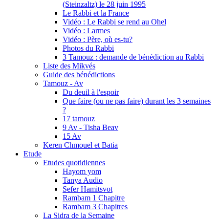
(Steinzaltz) le 28 juin 1995
Le Rabbi et la France
Vidéo : Le Rabbi se rend au Ohel
Vidéo : Larmes
Vidéo : Père, où es-tu?
Photos du Rabbi
3 Tamouz : demande de bénédiction au Rabbi
Liste des Mikvés
Guide des bénédictions
Tamouz - Av
Du deuil à l'espoir
Que faire (ou ne pas faire) durant les 3 semaines
?
17 tamouz
9 Av - Tisha Beav
15 Av
Keren Chmouel et Batia
Etude
Etudes quotidiennes
Hayom yom
Tanya Audio
Sefer Hamitsvot
Rambam 1 Chapitre
Rambam 3 Chapitres
La Sidra de la Semaine