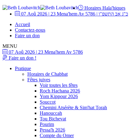
Horaires Hala'hiques
07 Aoû 2026
|
23 Mena'hem Av 5786
|
כ"ג אב התשפ"ו
Accueil
Contactez-nous
Faire un don
MENU
07 Aoû 2026
|
23 Mena'hem Av 5786
Faire un don !
Pratique
Horaires de Chabbat
Fêtes juives
Voir toutes les fêtes
Roch Hachana 2026
Yom Kippour 2026
Souccot
Chemini Atsérète & Sim'hat Torah
Hanouccah
Tou Bichevat
Pourim
Pessa'h 2026
Compte du Omer