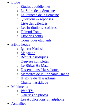
Etude
Etudes quotidiennes
La Sidra de la Semaine
La Paracha de la Semaine
Questions & réponses
Liste des délégués
Les institutions scolaires
Talmud Torah
Liste des cours
Cours pour étudiants
Bibliothèque
Iguerot Kodesh
Magazine
Récit 'Hassidiques
Oeuvres complètes
Le Birkat Ha Mazon
Dissertations 'Hassidiques
Memoires de la Rabbanit 'Hanna
Histoire du 'Hassidisme
Chants 'hassidique
Multimédia
Web TV
Galeries de photos
Les Applications Smartphone
Actualités