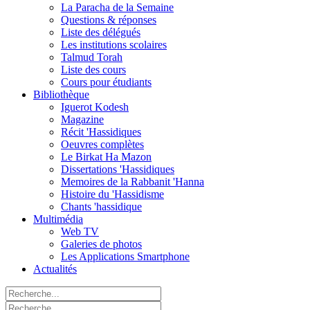
La Paracha de la Semaine
Questions & réponses
Liste des délégués
Les institutions scolaires
Talmud Torah
Liste des cours
Cours pour étudiants
Bibliothèque
Iguerot Kodesh
Magazine
Récit 'Hassidiques
Oeuvres complètes
Le Birkat Ha Mazon
Dissertations 'Hassidiques
Memoires de la Rabbanit 'Hanna
Histoire du 'Hassidisme
Chants 'hassidique
Multimédia
Web TV
Galeries de photos
Les Applications Smartphone
Actualités