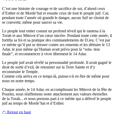
C’est une histoire de courage et de sacrifice de soi, d’abord ceux
d’Esther et de Morde’haï et ensuite ceux de tout le peuple juif. Car,
pendant toute l’année où grandit le danger, aucun Juif ne choisit de
se convertir, même pour sauver sa vie.
Le peuple tout entier connut un profond réveil qui le ramena à la
Torah et aux Mitsvot d’un cœur sincère. Pendant toute cette année, il
fortifia sa foi et sa pratique des commandements de D.ieu. C’est par
ce mérite qu’il put se dresser contre ses ennemis et les détruire le 13
Adar, le jour même qu’Haman avait prévu pour la “solu- tion
finale”, et recommencer à vivre librement le 14 Adar.
Le peuple juif avait révélé sa personnalité profonde. Il avait gagné le
droit de sortir d’exil, de retourner sur la Terre Sainte et d’y
reconstruire le Temple.
Comme cela arriva en ce temps-là, puisse-t-il en être de même pour
nous en notre temps.
Chaque année, le 14 Adar, en accomplissant les Mitsvot de la fête de
Pourim, nous réaffirmons notre attachement aux valeurs éternelles
de la Torah... et nous prenons part à ce mérite qui a délivré le peuple
juif au temps de Morde’hai et d’Esther.
Retour en haut