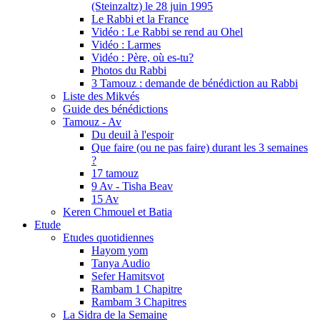
(Steinzaltz) le 28 juin 1995
Le Rabbi et la France
Vidéo : Le Rabbi se rend au Ohel
Vidéo : Larmes
Vidéo : Père, où es-tu?
Photos du Rabbi
3 Tamouz : demande de bénédiction au Rabbi
Liste des Mikvés
Guide des bénédictions
Tamouz - Av
Du deuil à l'espoir
Que faire (ou ne pas faire) durant les 3 semaines
?
17 tamouz
9 Av - Tisha Beav
15 Av
Keren Chmouel et Batia
Etude
Etudes quotidiennes
Hayom yom
Tanya Audio
Sefer Hamitsvot
Rambam 1 Chapitre
Rambam 3 Chapitres
La Sidra de la Semaine