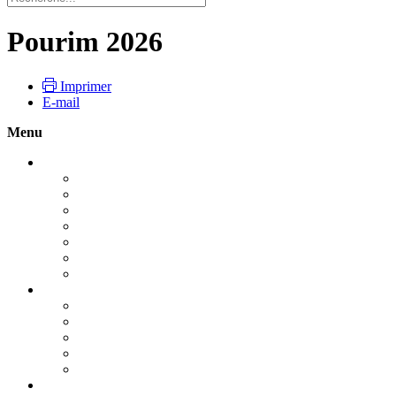
Pourim 2026
Imprimer
E-mail
Menu
Roch Hachana 2026
Guide pratique : Roch Hachana 2026
Pour vivre la fête
Le Choffar
Le Tachli'h
Le jeûne de Guedalya
Les dix jours de Téchouva
Roch Hachana : Le début de tout
Yom Kippour 2026
YOM KIPPOUR UN JOUR UNIQUE
Guide pratique : Yom Kippour - 2026
La Techouva, la Tefila et la Tsédaka
Nos prières
Kapparot - Dons de Yom Kippour
Souccot 2026