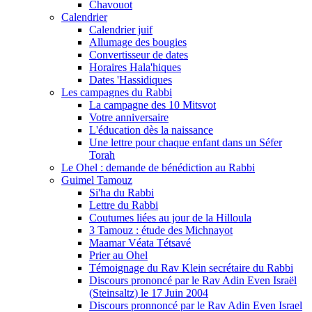
Chavouot
Calendrier
Calendrier juif
Allumage des bougies
Convertisseur de dates
Horaires Hala'hiques
Dates 'Hassidiques
Les campagnes du Rabbi
La campagne des 10 Mitsvot
Votre anniversaire
L'éducation dès la naissance
Une lettre pour chaque enfant dans un Séfer
Torah
Le Ohel : demande de bénédiction au Rabbi
Guimel Tamouz
Si'ha du Rabbi
Lettre du Rabbi
Coutumes liées au jour de la Hilloula
3 Tamouz : étude des Michnayot
Maamar Véata Tétsavé
Prier au Ohel
Témoignage du Rav Klein secrétaire du Rabbi
Discours prononcé par le Rav Adin Even Israël
(Steinsaltz) le 17 Juin 2004
Discours pronnoncé par le Rav Adin Even Israel