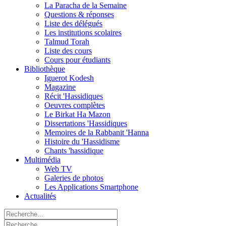
La Paracha de la Semaine
Questions & réponses
Liste des délégués
Les institutions scolaires
Talmud Torah
Liste des cours
Cours pour étudiants
Bibliothèque
Iguerot Kodesh
Magazine
Récit 'Hassidiques
Oeuvres complètes
Le Birkat Ha Mazon
Dissertations 'Hassidiques
Memoires de la Rabbanit 'Hanna
Histoire du 'Hassidisme
Chants 'hassidique
Multimédia
Web TV
Galeries de photos
Les Applications Smartphone
Actualités