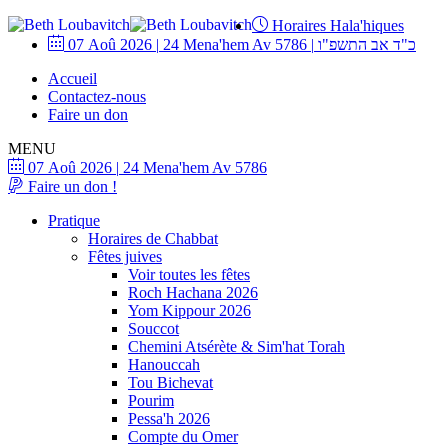
Horaires Hala'hiques
07 Aoû 2026
|
24 Mena'hem Av 5786
|
כ"ד אב התשפ"ו
Accueil
Contactez-nous
Faire un don
MENU
07 Aoû 2026
|
24 Mena'hem Av 5786
Faire un don !
Pratique
Horaires de Chabbat
Fêtes juives
Voir toutes les fêtes
Roch Hachana 2026
Yom Kippour 2026
Souccot
Chemini Atsérète & Sim'hat Torah
Hanouccah
Tou Bichevat
Pourim
Pessa'h 2026
Compte du Omer