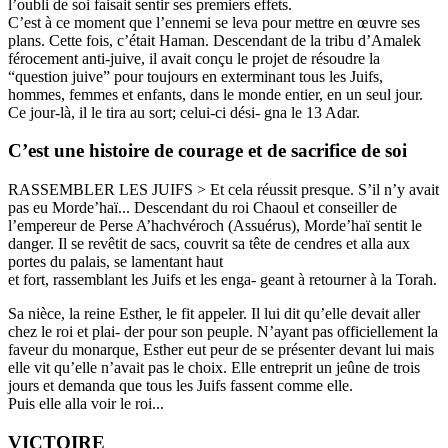
l’oubli de soi faisait sentir ses premiers effets.
C’est à ce moment que l’ennemi se leva pour mettre en œuvre ses
plans. Cette fois, c’était Haman. Descendant de la tribu d’Amalek
férocement anti-juive, il avait conçu le projet de résoudre la
“question juive” pour toujours en exterminant tous les Juifs,
hommes, femmes et enfants, dans le monde entier, en un seul jour.
Ce jour-là, il le tira au sort; celui-ci dési- gna le 13 Adar.
C’est une histoire de courage et de sacrifice de soi
RASSEMBLER LES JUIFS > Et cela réussit presque. S’il n’y avait
pas eu Morde’haï... Descendant du roi Chaoul et conseiller de
l’empereur de Perse A’hachvéroch (Assuérus), Morde’haï sentit le
danger. Il se revêtit de sacs, couvrit sa tête de cendres et alla aux
portes du palais, se lamentant haut
et fort, rassemblant les Juifs et les enga- geant à retourner à la Torah.
Sa nièce, la reine Esther, le fit appeler. Il lui dit qu’elle devait aller
chez le roi et plai- der pour son peuple. N’ayant pas officiellement la
faveur du monarque, Esther eut peur de se présenter devant lui mais
elle vit qu’elle n’avait pas le choix. Elle entreprit un jeûne de trois
jours et demanda que tous les Juifs fassent comme elle.
Puis elle alla voir le roi...
VICTOIRE