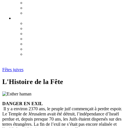
Pourquoi ?
Calendrier du Omer 2026
Lag Baomer
Chavouot 2026
Guide de la fête
Lectures des dix commandements
Nos Garants
Chavouot : un mariage en deux mouvements
Une lettre du Rabbi
Deux anniversaires
Réflexion sur la fête de Chavouot
Fêtes juives
L'Histoire de la Fête
DANGER EN EXIL
Il y a environ 2370 ans, le peuple juif commençait à perdre espoir.
Le Temple de Jérusalem avait été détruit, l’indépendance d’Israël
perdue et, depuis presque 70 ans, les Juifs étaient dispersés sur des
terres étrangères. La fin de l’exil ne s’était pas encore réalisée et