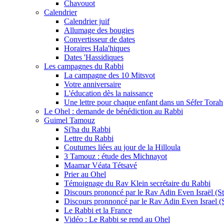
Chavouot
Calendrier
Calendrier juif
Allumage des bougies
Convertisseur de dates
Horaires Hala'hiques
Dates 'Hassidiques
Les campagnes du Rabbi
La campagne des 10 Mitsvot
Votre anniversaire
L'éducation dès la naissance
Une lettre pour chaque enfant dans un Séfer Torah
Le Ohel : demande de bénédiction au Rabbi
Guimel Tamouz
Si'ha du Rabbi
Lettre du Rabbi
Coutumes liées au jour de la Hilloula
3 Tamouz : étude des Michnayot
Maamar Véata Tétsavé
Prier au Ohel
Témoignage du Rav Klein secrétaire du Rabbi
Discours prononcé par le Rav Adin Even Israël (Ste
Discours pronnoncé par le Rav Adin Even Israel (St
Le Rabbi et la France
Vidéo : Le Rabbi se rend au Ohel