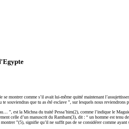
 d'Egypte
se montrer comme s’il avait lui-même quitté maintenant l’assujettisseme
 Tu te souviendras que tu as été esclave ”, sur lesquels nous reviendrons 
nu… ”, est la Michna du traité Pessa’him(2), comme l’indique le Maguid
lement celle d’un manuscrit du Rambam(3), dit : “ un homme est tenu de s
ntrer ”(5), signifie qu’il ne suffit pas de se considérer comme ayant so