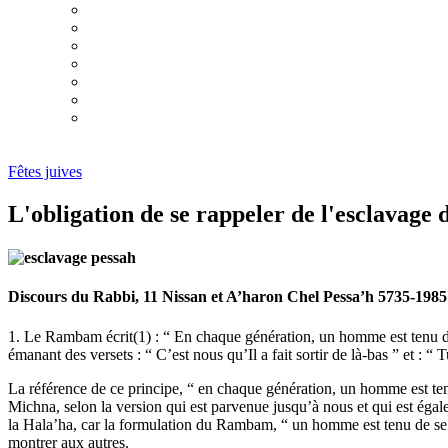
Guide de la fête
Lectures des dix commandements
Nos Garants
Chavouot : un mariage en deux mouvements
Une lettre du Rabbi
Deux anniversaires
Réflexion sur la fête de Chavouot
Fêtes juives
L'obligation de se rappeler de l'esclavage
Discours du Rabbi, 11 Nissan et A’haron Chel Pessa’h 5735-1985
1. Le Rambam écrit(1) : “ En chaque génération, un homme est tenu de 
émanant des versets : “ C’est nous qu’Il a fait sortir de là-bas ” et : “
La référence de ce principe, “ en chaque génération, un homme est te
Michna, selon la version qui est parvenue jusqu’à nous et qui est éga
la Hala’ha, car la formulation du Rambam, “ un homme est tenu de se mo
montrer aux autres.