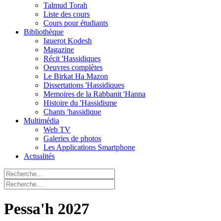
Talmud Torah
Liste des cours
Cours pour étudiants
Bibliothèque
Iguerot Kodesh
Magazine
Récit 'Hassidiques
Oeuvres complètes
Le Birkat Ha Mazon
Dissertations 'Hassidiques
Memoires de la Rabbanit 'Hanna
Histoire du 'Hassidisme
Chants 'hassidique
Multimédia
Web TV
Galeries de photos
Les Applications Smartphone
Actualités
Pessa'h 2027