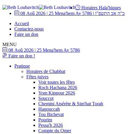
Horaires Hala'hiques
08 Aoû 2026
|
25 Mena'hem Av 5786
|
כ"ה אב התשפ"ו
Accueil
Contactez-nous
Faire un don
MENU
08 Aoû 2026
|
25 Mena'hem Av 5786
Faire un don !
Pratique
Horaires de Chabbat
Fêtes juives
Voir toutes les fêtes
Roch Hachana 2026
Yom Kippour 2026
Souccot
Chemini Atsérète & Sim'hat Torah
Hanouccah
Tou Bichevat
Pourim
Pessa'h 2026
Compte du Omer