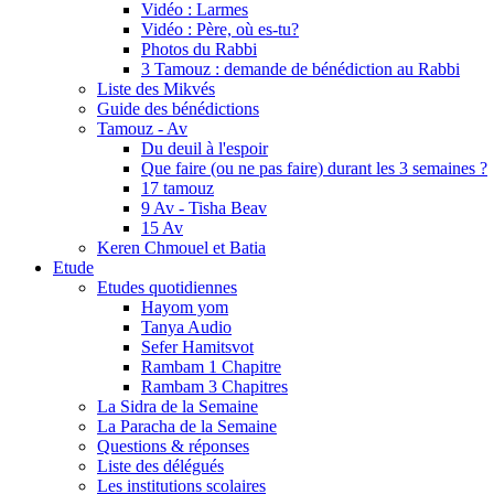
Vidéo : Larmes
Vidéo : Père, où es-tu?
Photos du Rabbi
3 Tamouz : demande de bénédiction au Rabbi
Liste des Mikvés
Guide des bénédictions
Tamouz - Av
Du deuil à l'espoir
Que faire (ou ne pas faire) durant les 3 semaines ?
17 tamouz
9 Av - Tisha Beav
15 Av
Keren Chmouel et Batia
Etude
Etudes quotidiennes
Hayom yom
Tanya Audio
Sefer Hamitsvot
Rambam 1 Chapitre
Rambam 3 Chapitres
La Sidra de la Semaine
La Paracha de la Semaine
Questions & réponses
Liste des délégués
Les institutions scolaires