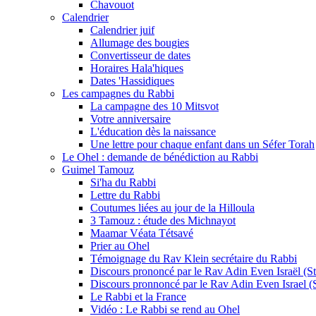
Chavouot
Calendrier
Calendrier juif
Allumage des bougies
Convertisseur de dates
Horaires Hala'hiques
Dates 'Hassidiques
Les campagnes du Rabbi
La campagne des 10 Mitsvot
Votre anniversaire
L'éducation dès la naissance
Une lettre pour chaque enfant dans un Séfer Torah
Le Ohel : demande de bénédiction au Rabbi
Guimel Tamouz
Si'ha du Rabbi
Lettre du Rabbi
Coutumes liées au jour de la Hilloula
3 Tamouz : étude des Michnayot
Maamar Véata Tétsavé
Prier au Ohel
Témoignage du Rav Klein secrétaire du Rabbi
Discours prononcé par le Rav Adin Even Israël (Ste
Discours pronnoncé par le Rav Adin Even Israel (St
Le Rabbi et la France
Vidéo : Le Rabbi se rend au Ohel