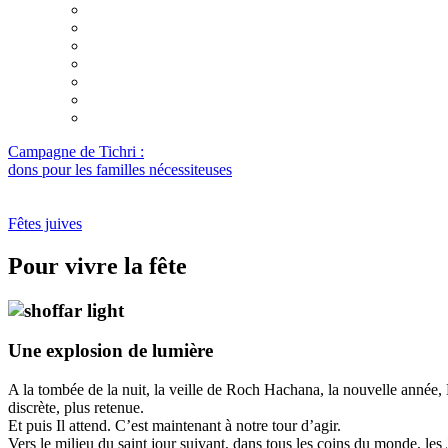
Guide de la fête
Lectures des dix commandements
Nos Garants
Chavouot : un mariage en deux mouvements
Une lettre du Rabbi
Deux anniversaires
Réflexion sur la fête de Chavouot
Campagne de Tichri :
dons pour les familles nécessiteuses
Fêtes juives
Pour vivre la fête
Une explosion de lumière
A la tombée de la nuit, la veille de Roch Hachana, la nouvelle année, 
discrète, plus retenue.
Et puis Il attend. C’est maintenant à notre tour d’agir.
Vers le milieu du saint jour suivant, dans tous les coins du monde, les