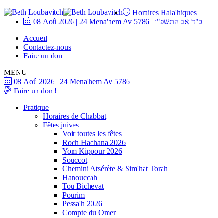
Horaires Hala'hiques
08 Aoû 2026
|
24 Mena'hem Av 5786
|
כ"ד אב התשפ"ו
Accueil
Contactez-nous
Faire un don
MENU
08 Aoû 2026
|
24 Mena'hem Av 5786
Faire un don !
Pratique
Horaires de Chabbat
Fêtes juives
Voir toutes les fêtes
Roch Hachana 2026
Yom Kippour 2026
Souccot
Chemini Atsérète & Sim'hat Torah
Hanouccah
Tou Bichevat
Pourim
Pessa'h 2026
Compte du Omer