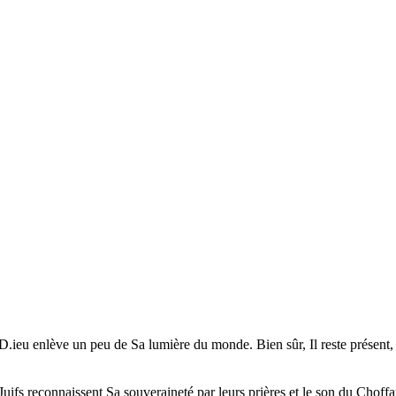
D.ieu enlève un peu de Sa lumière du monde. Bien sûr, Il reste présent, 
 Juifs reconnaissent Sa souveraineté par leurs prières et le son du Choff