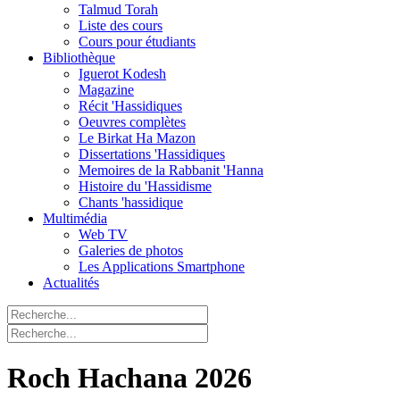
Talmud Torah
Liste des cours
Cours pour étudiants
Bibliothèque
Iguerot Kodesh
Magazine
Récit 'Hassidiques
Oeuvres complètes
Le Birkat Ha Mazon
Dissertations 'Hassidiques
Memoires de la Rabbanit 'Hanna
Histoire du 'Hassidisme
Chants 'hassidique
Multimédia
Web TV
Galeries de photos
Les Applications Smartphone
Actualités
Roch Hachana 2026