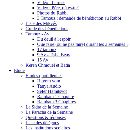
Vidéo : Larmes
Vidéo : Père, où es-tu?
Photos du Rabbi
3 Tamouz : demande de bénédiction au Rabbi
Liste des Mikvés
Guide des bénédictions
Tamouz - Av
Du deuil à l'espoir
Que faire (ou ne pas faire) durant les 3 semaines ?
17 tamouz
9 Av - Tisha Beav
15 Av
Keren Chmouel et Batia
Etude
Etudes quotidiennes
Hayom yom
Tanya Audio
Sefer Hamitsvot
Rambam 1 Chapitre
Rambam 3 Chapitres
La Sidra de la Semaine
La Paracha de la Semaine
Questions & réponses
Liste des délégués
Les institutions scolaires