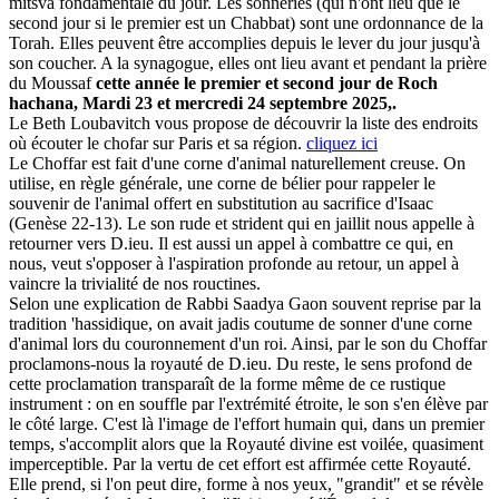
mitsva fondamentale du jour. Les sonneries (qui n'ont lieu que le
second jour si le premier est un Chabbat) sont une ordonnance de la
Torah. Elles peuvent être accomplies depuis le lever du jour jusqu'à
son coucher. A la synagogue, elles ont lieu avant et pendant la prière
du Moussaf
cette année le premier et second jour de Roch
hachana, Mardi 23 et mercredi 24 septembre 2025,
.
Le Beth Loubavitch vous propose de découvrir la liste des endroits
où écouter le chofar sur Paris et sa région.
cliquez ici
Le Choffar est fait d'une corne d'animal naturellement creuse. On
utilise, en règle générale, une corne de bélier pour rappeler le
souvenir de l'animal offert en substitution au sacrifice d'Isaac
(Genèse 22-13). Le son rude et strident qui en jaillit nous appelle à
retourner vers D.ieu. Il est aussi un appel à combattre ce qui, en
nous, veut s'opposer à l'aspiration profonde au retour, un appel à
vaincre la trivialité de nos rouctines.
Selon une explication de Rabbi Saadya Gaon souvent reprise par la
tradition 'hassidique, on avait jadis coutume de sonner d'une corne
d'animal lors du couronnement d'un roi. Ainsi, par le son du Choffar
proclamons-nous la royauté de D.ieu. Du reste, le sens profond de
cette proclamation transparaît de la forme même de ce rustique
instrument : on en souffle par l'extrémité étroite, le son s'en élève par
le côté large. C'est là l'image de l'effort humain qui, dans un premier
temps, s'accomplit alors que la Royauté divine est voilée, quasiment
imperceptible. Par la vertu de cet effort est affirmée cette Royauté.
Elle prend, si l'on peut dire, forme à nos yeux, "grandit" et se révèle