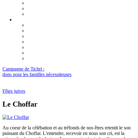
Pourquoi ?
Calendrier du Omer 2026
Lag Baomer
Chavouot 2026
Guide de la fête
Lectures des dix commandements
Nos Garants
Chavouot : un mariage en deux mouvements
Une lettre du Rabbi
Deux anniversaires
Réflexion sur la fête de Chavouot
Campagne de Tichri :
dons pour les familles nécessiteuses
Fêtes juives
Le Choffar
Au coeur de la célébation et au tréfonds de nos êtres retentit le son
puissant du Choffar. L'entendre, recevoir en nous son cri, est la