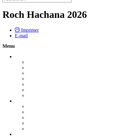
Roch Hachana 2026
Imprimer
E-mail
Menu
Roch Hachana 2026
Guide pratique : Roch Hachana 2026
Pour vivre la fête
Le Choffar
Le Tachli'h
Le jeûne de Guedalya
Les dix jours de Téchouva
Roch Hachana : Le début de tout
Yom Kippour 2026
YOM KIPPOUR UN JOUR UNIQUE
Guide pratique : Yom Kippour - 2026
La Techouva, la Tefila et la Tsédaka
Nos prières
Kapparot - Dons de Yom Kippour
Souccot 2026