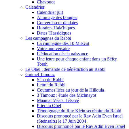
Chavouot
Calendrier
Calendrier juif
Allumage des bougies
Convertisseur de dates
Horaires Hala'hiques
Dates 'Hassidiques
Les campagnes du Rabbi
La campagne des 10 Mitsvot
Votre anniversaire
L'éducation dès la naissance
Une lettre pour chaque enfant dans un Séfer
Torah
Le Ohel : demande de bénédiction au Rabbi
Guimel Tamouz
Si'ha du Rabbi
Lettre du Rabbi
Coutumes liées au jour de la Hilloula
3 Tamouz : étude des Michnayot
Maamar Véata Tétsavé
Prier au Ohel
Témoignage du Rav Klein secrétaire du Rabbi
Discours prononcé par le Rav Adin Even Israël
(Steinsaltz) le 17 Juin 2004
Discours pronnoncé par le Rav Adin Even Israel