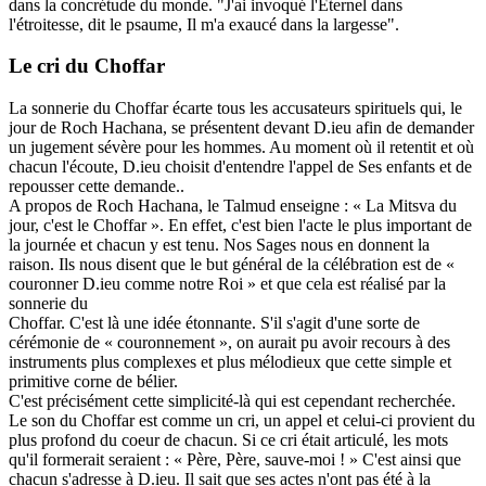
dans la concrétude du monde. "J'ai invoqué l'Éternel dans
l'étroitesse, dit le psaume, Il m'a exaucé dans la largesse".
Le cri du Choffar
La sonnerie du Choffar écarte tous les accusateurs spirituels qui, le
jour de Roch Hachana, se présentent devant D.ieu afin de demander
un jugement sévère pour les hommes. Au moment où il retentit et où
chacun l'écoute, D.ieu choisit d'entendre l'appel de Ses enfants et de
repousser cette demande..
A propos de Roch Hachana, le Talmud enseigne : « La Mitsva du
jour, c'est le Choffar ». En effet, c'est bien l'acte le plus important de
la journée et chacun y est tenu. Nos Sages nous en donnent la
raison. Ils nous disent que le but général de la célébration est de «
couronner D.ieu comme notre Roi » et que cela est réalisé par la
sonnerie du
Choffar. C'est là une idée étonnante. S'il s'agit d'une sorte de
cérémonie de « couronnement », on aurait pu avoir recours à des
instruments plus complexes et plus mélodieux que cette simple et
primitive corne de bélier.
C'est précisément cette simplicité-là qui est cependant recherchée.
Le son du Choffar est comme un cri, un appel et celui-ci provient du
plus profond du coeur de chacun. Si ce cri était articulé, les mots
qu'il formerait seraient : « Père, Père, sauve-moi ! » C'est ainsi que
chacun s'adresse à D.ieu. Il sait que ses actes n'ont pas été à la