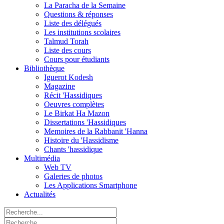
La Paracha de la Semaine
Questions & réponses
Liste des délégués
Les institutions scolaires
Talmud Torah
Liste des cours
Cours pour étudiants
Bibliothèque
Iguerot Kodesh
Magazine
Récit 'Hassidiques
Oeuvres complètes
Le Birkat Ha Mazon
Dissertations 'Hassidiques
Memoires de la Rabbanit 'Hanna
Histoire du 'Hassidisme
Chants 'hassidique
Multimédia
Web TV
Galeries de photos
Les Applications Smartphone
Actualités