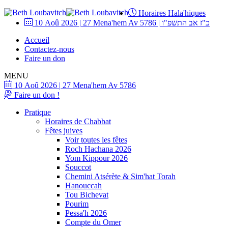
Horaires Hala'hiques
10 Aoû 2026
|
27 Mena'hem Av 5786
|
כ"ז אב התשפ"ו
Accueil
Contactez-nous
Faire un don
MENU
10 Aoû 2026
|
27 Mena'hem Av 5786
Faire un don !
Pratique
Horaires de Chabbat
Fêtes juives
Voir toutes les fêtes
Roch Hachana 2026
Yom Kippour 2026
Souccot
Chemini Atsérète & Sim'hat Torah
Hanouccah
Tou Bichevat
Pourim
Pessa'h 2026
Compte du Omer