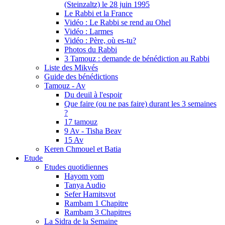
(Steinzaltz) le 28 juin 1995
Le Rabbi et la France
Vidéo : Le Rabbi se rend au Ohel
Vidéo : Larmes
Vidéo : Père, où es-tu?
Photos du Rabbi
3 Tamouz : demande de bénédiction au Rabbi
Liste des Mikvés
Guide des bénédictions
Tamouz - Av
Du deuil à l'espoir
Que faire (ou ne pas faire) durant les 3 semaines
?
17 tamouz
9 Av - Tisha Beav
15 Av
Keren Chmouel et Batia
Etude
Etudes quotidiennes
Hayom yom
Tanya Audio
Sefer Hamitsvot
Rambam 1 Chapitre
Rambam 3 Chapitres
La Sidra de la Semaine