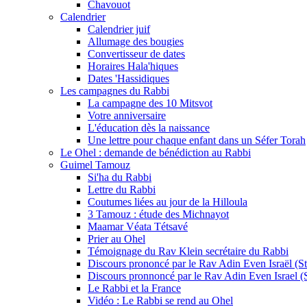
Chavouot
Calendrier
Calendrier juif
Allumage des bougies
Convertisseur de dates
Horaires Hala'hiques
Dates 'Hassidiques
Les campagnes du Rabbi
La campagne des 10 Mitsvot
Votre anniversaire
L'éducation dès la naissance
Une lettre pour chaque enfant dans un Séfer Torah
Le Ohel : demande de bénédiction au Rabbi
Guimel Tamouz
Si'ha du Rabbi
Lettre du Rabbi
Coutumes liées au jour de la Hilloula
3 Tamouz : étude des Michnayot
Maamar Véata Tétsavé
Prier au Ohel
Témoignage du Rav Klein secrétaire du Rabbi
Discours prononcé par le Rav Adin Even Israël (Ste
Discours pronnoncé par le Rav Adin Even Israel (St
Le Rabbi et la France
Vidéo : Le Rabbi se rend au Ohel