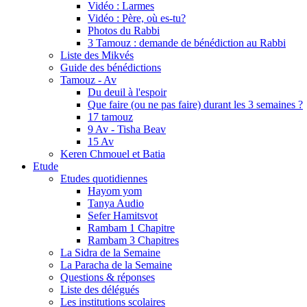
Vidéo : Larmes
Vidéo : Père, où es-tu?
Photos du Rabbi
3 Tamouz : demande de bénédiction au Rabbi
Liste des Mikvés
Guide des bénédictions
Tamouz - Av
Du deuil à l'espoir
Que faire (ou ne pas faire) durant les 3 semaines ?
17 tamouz
9 Av - Tisha Beav
15 Av
Keren Chmouel et Batia
Etude
Etudes quotidiennes
Hayom yom
Tanya Audio
Sefer Hamitsvot
Rambam 1 Chapitre
Rambam 3 Chapitres
La Sidra de la Semaine
La Paracha de la Semaine
Questions & réponses
Liste des délégués
Les institutions scolaires