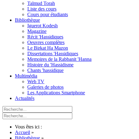
Talmud Torah
Liste des cours
Cours pour étudiants
Bibliothèque
Iguerot Kodesh
Magazine
Récit 'Hassidiques
Oeuvres complètes
Le Birkat Ha Mazon
Dissertations 'Hassidiques
Memoires de la Rabbanit 'Hanna
Histoire du 'Hassidisme
Chants 'hassidique
Multimédia
Web TV
Galeries de photos
Les Applications Smartphone
Actualités
Vous êtes ici :
Accueil
»
Bibliothèque
»