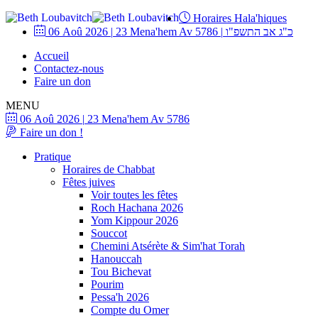
Horaires Hala'hiques
06 Aoû 2026
|
23 Mena'hem Av 5786
|
כ"ג אב התשפ"ו
Accueil
Contactez-nous
Faire un don
MENU
06 Aoû 2026
|
23 Mena'hem Av 5786
Faire un don !
Pratique
Horaires de Chabbat
Fêtes juives
Voir toutes les fêtes
Roch Hachana 2026
Yom Kippour 2026
Souccot
Chemini Atsérète & Sim'hat Torah
Hanouccah
Tou Bichevat
Pourim
Pessa'h 2026
Compte du Omer