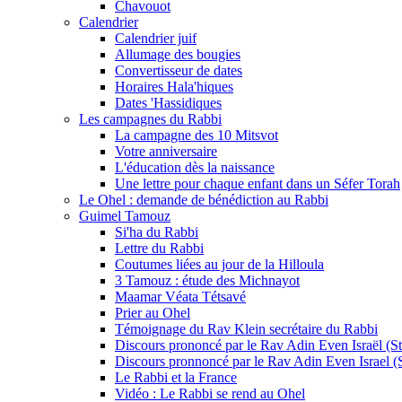
Chavouot
Calendrier
Calendrier juif
Allumage des bougies
Convertisseur de dates
Horaires Hala'hiques
Dates 'Hassidiques
Les campagnes du Rabbi
La campagne des 10 Mitsvot
Votre anniversaire
L'éducation dès la naissance
Une lettre pour chaque enfant dans un Séfer Torah
Le Ohel : demande de bénédiction au Rabbi
Guimel Tamouz
Si'ha du Rabbi
Lettre du Rabbi
Coutumes liées au jour de la Hilloula
3 Tamouz : étude des Michnayot
Maamar Véata Tétsavé
Prier au Ohel
Témoignage du Rav Klein secrétaire du Rabbi
Discours prononcé par le Rav Adin Even Israël (Ste
Discours pronnoncé par le Rav Adin Even Israel (St
Le Rabbi et la France
Vidéo : Le Rabbi se rend au Ohel