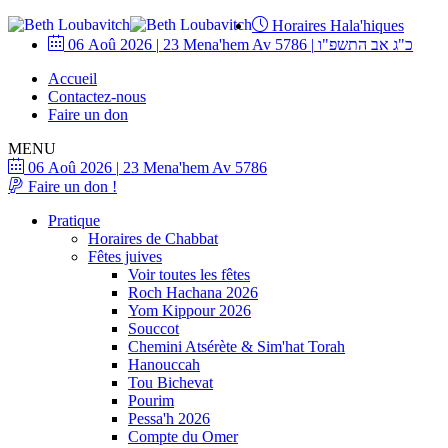
Horaires Hala'hiques
06 Aoû 2026
|
23 Mena'hem Av 5786
|
כ"ג אב התשפ"ו
Accueil
Contactez-nous
Faire un don
MENU
06 Aoû 2026
|
23 Mena'hem Av 5786
Faire un don !
Pratique
Horaires de Chabbat
Fêtes juives
Voir toutes les fêtes
Roch Hachana 2026
Yom Kippour 2026
Souccot
Chemini Atsérète & Sim'hat Torah
Hanouccah
Tou Bichevat
Pourim
Pessa'h 2026
Compte du Omer