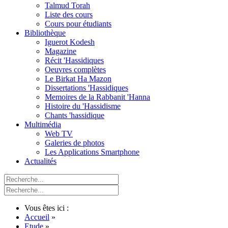
Talmud Torah
Liste des cours
Cours pour étudiants
Bibliothèque
Iguerot Kodesh
Magazine
Récit 'Hassidiques
Oeuvres complètes
Le Birkat Ha Mazon
Dissertations 'Hassidiques
Memoires de la Rabbanit 'Hanna
Histoire du 'Hassidisme
Chants 'hassidique
Multimédia
Web TV
Galeries de photos
Les Applications Smartphone
Actualités
Vous êtes ici :
Accueil
»
Etude
»