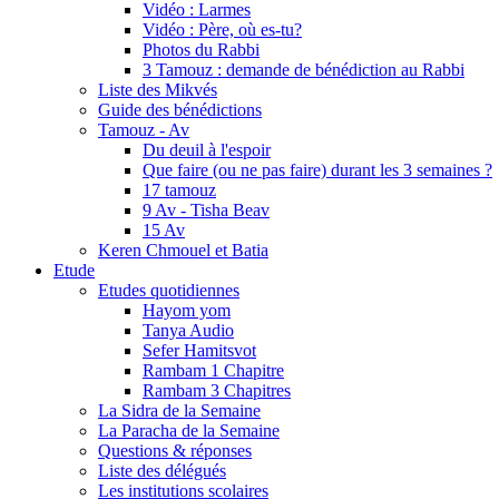
Vidéo : Larmes
Vidéo : Père, où es-tu?
Photos du Rabbi
3 Tamouz : demande de bénédiction au Rabbi
Liste des Mikvés
Guide des bénédictions
Tamouz - Av
Du deuil à l'espoir
Que faire (ou ne pas faire) durant les 3 semaines ?
17 tamouz
9 Av - Tisha Beav
15 Av
Keren Chmouel et Batia
Etude
Etudes quotidiennes
Hayom yom
Tanya Audio
Sefer Hamitsvot
Rambam 1 Chapitre
Rambam 3 Chapitres
La Sidra de la Semaine
La Paracha de la Semaine
Questions & réponses
Liste des délégués
Les institutions scolaires