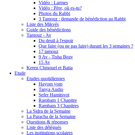
Vidéo : Larmes
Vidéo : Père, où es-tu?
Photos du Rabbi
3 Tamouz : demande de bénédiction au Rabbi
Liste des Mikvés
Guide des bénédictions
Tamouz - Av
Du deuil à l'espoir
Que faire (ou ne pas faire) durant les 3 semaines ?
17 tamouz
9 Av - Tisha Beav
15 Av
Keren Chmouel et Batia
Etude
Etudes quotidiennes
Hayom yom
Tanya Audio
Sefer Hamitsvot
Rambam 1 Chapitre
Rambam 3 Chapitres
La Sidra de la Semaine
La Paracha de la Semaine
Questions & réponses
Liste des délégués
Les institutions scolaires