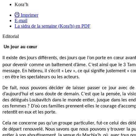
Kora’h
Imprimer
E-mail
La sidra de la semaine (Kora'h) en PDF
Editorial
Un jour au cœur
Il existe des jours différents, des jours que l’on porte en cœur av
pour devenir comme un battement d’âme. C’est ainsi que le 3 Tam
message. En hébreu, il s’écrit « Lev », ce qui signifie justement «
: en être les spectateurs ou les acteurs.
De fait, nous pouvons décider de laisser passer ce jour avec d
d’aujourd’hui et sans doute de demain. C’est que la pensée, la visio
des délégués Loubavitch dans le monde entier, jusque dans les endr
ces femmes ? D’où ces familles prennent-elles le courage d’accompli
retentit en eux et les porte.
Cela ne concerne pas qu’un groupe particulier, fut-ce celui des dé
de départ renouvelé. Nous savons que nous pouvons y trouver la pui
entier à son aboutissement, la venue du Machia’h, où, avec tous nos