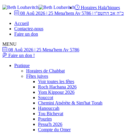
Horaires Hala'hiques
08 Aoû 2026
|
25 Mena'hem Av 5786
|
כ"ה אב התשפ"ו
Accueil
Contactez-nous
Faire un don
MENU
08 Aoû 2026
|
25 Mena'hem Av 5786
Faire un don !
Pratique
Horaires de Chabbat
Fêtes juives
Voir toutes les fêtes
Roch Hachana 2026
Yom Kippour 2026
Souccot
Chemini Atsérète & Sim'hat Torah
Hanouccah
Tou Bichevat
Pourim
Pessa'h 2026
Compte du Omer