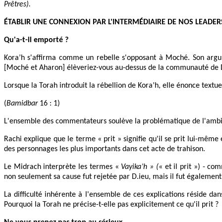
Prêtres).
ÉTABLIR UNE CONNEXION PAR L'INTERMÉDIAIRE DE NOS LEADER
Qu'a-t-il emporté ?
Kora’h s'affirma comme un rebelle s'opposant à Moché. Son argumen
[Moché et Aharon] élèveriez-vous au-dessus de la communauté de D
Lorsque la Torah introduit la rébellion de Kora’h, elle énonce textuel
(
Bamidbar
16 : 1)
L'ensemble des commentateurs soulève la problématique de l'ambiguïté
Rachi explique que le terme « prit » signifie qu'il se prit lui-même
des personnages les plus importants dans cet acte de trahison.
Le Midrach interprète les termes «
Vayika’h » (
« et il prit ») - c
non seulement sa cause fut rejetée par D.ieu, mais il fut également 
La difficulté inhérente à l'ensemble de ces explications réside dan
Pourquoi la Torah ne précise-t-elle pas explicitement ce qu'il prit ?