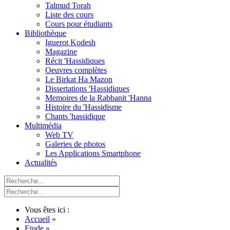
Talmud Torah
Liste des cours
Cours pour étudiants
Bibliothèque
Iguerot Kodesh
Magazine
Récit 'Hassidiques
Oeuvres complètes
Le Birkat Ha Mazon
Dissertations 'Hassidiques
Memoires de la Rabbanit 'Hanna
Histoire du 'Hassidisme
Chants 'hassidique
Multimédia
Web TV
Galeries de photos
Les Applications Smartphone
Actualités
Vous êtes ici :
Accueil
»
Etude
»