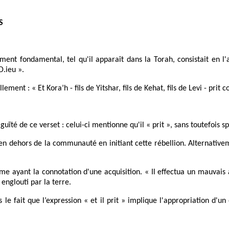
S
t fondamental, tel qu'il apparaît dans la Torah, consistait en l'af
.ieu ».
lement : « Et Kora’h - fils de Yitshar, fils de Kehat, fils de Levi - pr
 de ce verset : celui-ci mentionne qu'il « prit », sans toutefois spéc
 en dehors de la communauté en initiant cette rébellion. Alternativem
omme ayant la connotation d'une acquisition. « Il effectua un mauvais 
englouti par la terre.
s le fait que l’expression « et il prit » implique l'appropriation d'u