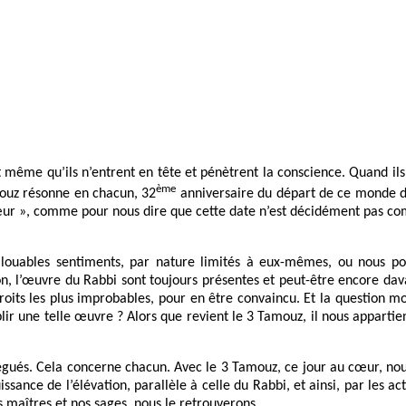
ant même qu’ils n’entrent en tête et pénètrent la conscience. Quand i
ème
ouz résonne en chacun, 32
anniversaire du départ de ce monde du 
 cœur », comme pour nous dire que cette date n’est décidément pas co
e louables sentiments, par nature limités à eux-mêmes, ou nous p
n, l’œuvre du Rabbi sont toujours présentes et peut-être encore davan
oits les plus improbables, pour en être convaincu. Et la question m
r une telle œuvre ? Alors que revient le 3 Tamouz, il nous appartien
légués. Cela concerne chacun. Avec le 3 Tamouz, ce jour au cœur, nous
ssance de l’élévation, parallèle à celle du Rabbi, et ainsi, par les 
 maîtres et nos sages, nous le retrouverons.