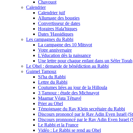
Chavouot
Calendrier
Calendrier juif
Allumage des bougies
Convertisseur de dates
Horaires Hala'hiques
Dates 'Hassidiques
Les campagnes du Rabbi
La campagne des 10 Mitsvot
Votre anniversaire
L'éducation dès la naissance
Une lettre pour chaque enfant dans un Séfer Torah
Le Ohel : demande de bénédiction au Rabbi
Guimel Tamouz
Si'ha du Rabbi
Lettre du Rabbi
Coutumes liées au jour de la Hilloula
3 Tamouz : étude des Michnayot
Maamar Véata Tétsavé
Prier au Ohel
Témoignage du Rav Klein secrétaire du Rabbi
Discours prononcé par le Rav Adin Even Israël (Ste
Discours pronnoncé par le Rav Adin Even Israel (St
Le Rabbi et la France
Vidéo : Le Rabbi se rend au Ohel