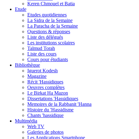
Keren Chmouel et Batia
Etude
Etudes quotidiennes
La Sidra de la Semaine
La Paracha de la Semaine
Questions & réponses
Liste des délégués
Les institutions scolaires
Talmud Torah
Liste des cours
Cours pour étudiants
Bibliothèque
Iguerot Kodesh
Magazine
Récit 'Hassidiques
Oeuvres complètes
Le Birkat Ha Mazon
Dissertations 'Hassidiques
Memoires de la Rabbanit 'Hanna
Histoire du 'Hassidisme
Chants 'hassidique
Multimédia
Web TV
Galeries de photos
Les Applications Smartphone