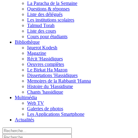
La Paracha de la Semaine
Questions & réponses
Liste des délégués
Les institutions scolaires
Talmud Torah
Liste des cours
Cours pour étudiants
Bibliothèque
Iguerot Kodesh
Magazine
Récit 'Hassidiques
Oeuvres complètes
Le Birkat Ha Mazon
Dissertations 'Hassidiques
Memoires de la Rabbanit 'Hanna
Histoire du 'Hassidisme
Chants 'hassidique
Multimédia
Web TV
Galeries de photos
Les Applications Smartphone
Actualités