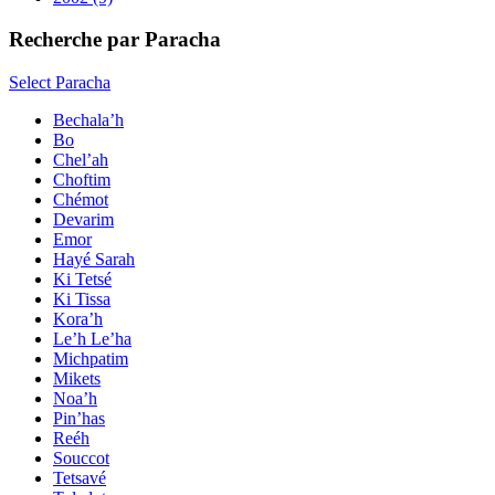
Recherche par Paracha
Select Paracha
Bechala’h
Bo
Chel’ah
Choftim
Chémot
Devarim
Emor
Hayé Sarah
Ki Tetsé
Ki Tissa
Kora’h
Le’h Le’ha
Michpatim
Mikets
Noa’h
Pin’has
Reéh
Souccot
Tetsavé