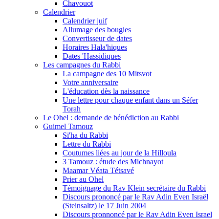
Chavouot
Calendrier
Calendrier juif
Allumage des bougies
Convertisseur de dates
Horaires Hala'hiques
Dates 'Hassidiques
Les campagnes du Rabbi
La campagne des 10 Mitsvot
Votre anniversaire
L'éducation dès la naissance
Une lettre pour chaque enfant dans un Séfer
Torah
Le Ohel : demande de bénédiction au Rabbi
Guimel Tamouz
Si'ha du Rabbi
Lettre du Rabbi
Coutumes liées au jour de la Hilloula
3 Tamouz : étude des Michnayot
Maamar Véata Tétsavé
Prier au Ohel
Témoignage du Rav Klein secrétaire du Rabbi
Discours prononcé par le Rav Adin Even Israël
(Steinsaltz) le 17 Juin 2004
Discours pronnoncé par le Rav Adin Even Israel