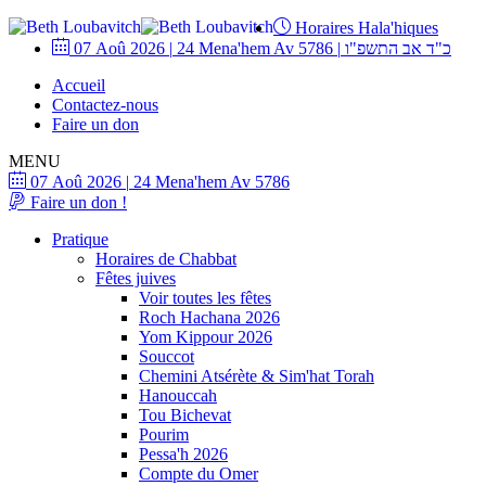
Horaires Hala'hiques
07 Aoû 2026
|
24 Mena'hem Av 5786
|
כ"ד אב התשפ"ו
Accueil
Contactez-nous
Faire un don
MENU
07 Aoû 2026
|
24 Mena'hem Av 5786
Faire un don !
Pratique
Horaires de Chabbat
Fêtes juives
Voir toutes les fêtes
Roch Hachana 2026
Yom Kippour 2026
Souccot
Chemini Atsérète & Sim'hat Torah
Hanouccah
Tou Bichevat
Pourim
Pessa'h 2026
Compte du Omer