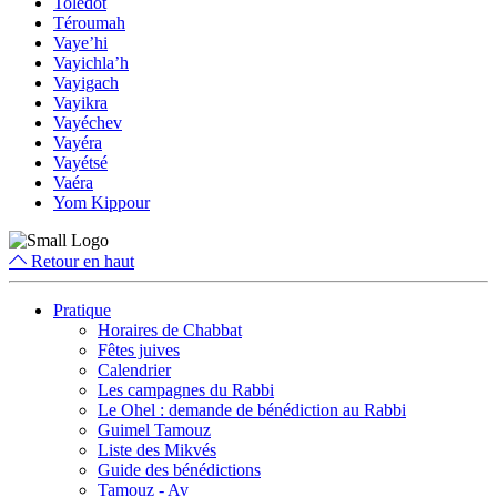
Toledot
Téroumah
Vaye’hi
Vayichla’h
Vayigach
Vayikra
Vayéchev
Vayéra
Vayétsé
Vaéra
Yom Kippour
Retour en haut
Pratique
Horaires de Chabbat
Fêtes juives
Calendrier
Les campagnes du Rabbi
Le Ohel : demande de bénédiction au Rabbi
Guimel Tamouz
Liste des Mikvés
Guide des bénédictions
Tamouz - Av