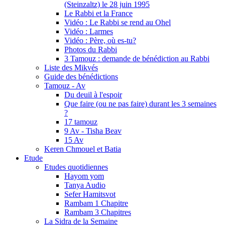
(Steinzaltz) le 28 juin 1995
Le Rabbi et la France
Vidéo : Le Rabbi se rend au Ohel
Vidéo : Larmes
Vidéo : Père, où es-tu?
Photos du Rabbi
3 Tamouz : demande de bénédiction au Rabbi
Liste des Mikvés
Guide des bénédictions
Tamouz - Av
Du deuil à l'espoir
Que faire (ou ne pas faire) durant les 3 semaines
?
17 tamouz
9 Av - Tisha Beav
15 Av
Keren Chmouel et Batia
Etude
Etudes quotidiennes
Hayom yom
Tanya Audio
Sefer Hamitsvot
Rambam 1 Chapitre
Rambam 3 Chapitres
La Sidra de la Semaine