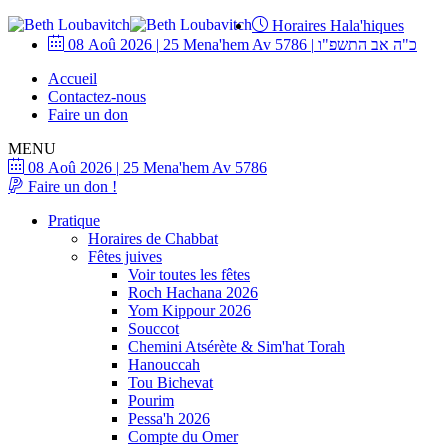
Horaires Hala'hiques
08 Aoû 2026
|
25 Mena'hem Av 5786
|
כ"ה אב התשפ"ו
Accueil
Contactez-nous
Faire un don
MENU
08 Aoû 2026
|
25 Mena'hem Av 5786
Faire un don !
Pratique
Horaires de Chabbat
Fêtes juives
Voir toutes les fêtes
Roch Hachana 2026
Yom Kippour 2026
Souccot
Chemini Atsérète & Sim'hat Torah
Hanouccah
Tou Bichevat
Pourim
Pessa'h 2026
Compte du Omer