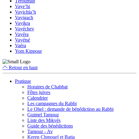
Téroumah
Vaye’hi
Vayichla’h
Vayigach
Vayikra
Vayéchev
Vayéra
Vayétsé
Vaéra
Yom Kippour
Retour en haut
Pratique
Horaires de Chabbat
Fêtes juives
Calendrier
Les campagnes du Rabbi
Le Ohel : demande de bénédiction au Rabbi
Guimel Tamouz
Liste des Mikvés
Guide des bénédictions
Tamouz - Av
Keren Chmouel et Batia