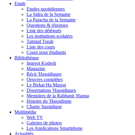
Etude
Etudes quotidiennes
La Sidra de la Semaine
La Paracha de la Semaine
Questions & réponses
Liste des délégués
Les institutions scolaires
Talmud Torah
Liste des cours
Cours pour étudiants
Bibliothèque
Iguerot Kodesh
Magazine
Récit 'Hassidiques
Oeuvres complètes
Le Birkat Ha Mazon
Dissertations 'Hassidiques
Memoires de la Rabbanit 'Hanna
Histoire du 'Hassidisme
Chants 'hassidique
Multimédia
Web TV
Galeries de photos
Les Applications Smartphone
Actualités