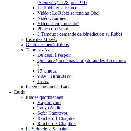
(Steinzaltz) le 28 juin 1995
Le Rabbi et la France
Vidéo : Le Rabbi se rend au Ohel
Vidéo : Larmes
Vidéo : Père, où es-tu?
Photos du Rabbi
3 Tamouz : demande de bénédiction au Rabbi
Liste des Mikvés
Guide des bénédictions
Tamouz - Av
Du deuil à l'espoir
Que faire (ou ne pas faire) durant les 3 semaines
?
17 tamouz
9 Av - Tisha Beav
15 Av
Keren Chmouel et Batia
Etude
Etudes quotidiennes
Hayom yom
Tanya Audio
Sefer Hamitsvot
Rambam 1 Chapitre
Rambam 3 Chapitres
La Sidra de la Semaine