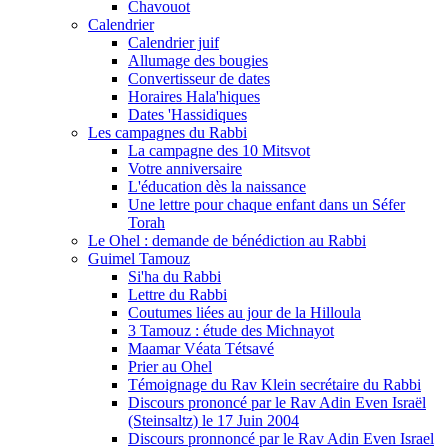
Chavouot
Calendrier
Calendrier juif
Allumage des bougies
Convertisseur de dates
Horaires Hala'hiques
Dates 'Hassidiques
Les campagnes du Rabbi
La campagne des 10 Mitsvot
Votre anniversaire
L'éducation dès la naissance
Une lettre pour chaque enfant dans un Séfer
Torah
Le Ohel : demande de bénédiction au Rabbi
Guimel Tamouz
Si'ha du Rabbi
Lettre du Rabbi
Coutumes liées au jour de la Hilloula
3 Tamouz : étude des Michnayot
Maamar Véata Tétsavé
Prier au Ohel
Témoignage du Rav Klein secrétaire du Rabbi
Discours prononcé par le Rav Adin Even Israël
(Steinsaltz) le 17 Juin 2004
Discours pronnoncé par le Rav Adin Even Israel