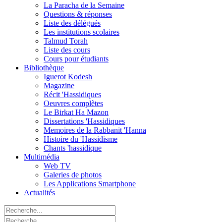
La Paracha de la Semaine
Questions & réponses
Liste des délégués
Les institutions scolaires
Talmud Torah
Liste des cours
Cours pour étudiants
Bibliothèque
Iguerot Kodesh
Magazine
Récit 'Hassidiques
Oeuvres complètes
Le Birkat Ha Mazon
Dissertations 'Hassidiques
Memoires de la Rabbanit 'Hanna
Histoire du 'Hassidisme
Chants 'hassidique
Multimédia
Web TV
Galeries de photos
Les Applications Smartphone
Actualités