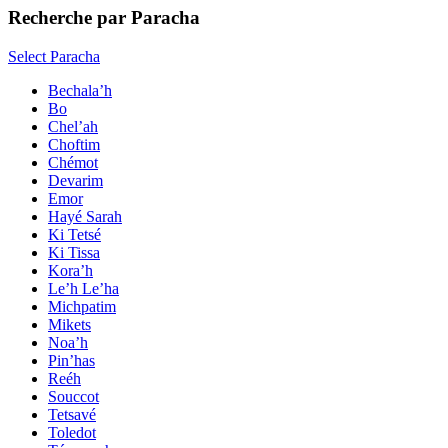
Recherche par Paracha
Select Paracha
Bechala’h
Bo
Chel’ah
Choftim
Chémot
Devarim
Emor
Hayé Sarah
Ki Tetsé
Ki Tissa
Kora’h
Le’h Le’ha
Michpatim
Mikets
Noa’h
Pin’has
Reéh
Souccot
Tetsavé
Toledot