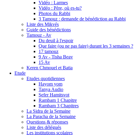
Vidéo : Larmes
Vidéo : Père, où es-tu?
Photos du Rabbi
3 Tamouz : demande de bénédiction au Rabbi
Liste des Mikvés
Guide des bénédictions
Tamouz - Av
Du deuil à l'espoir
Que faire (ou ne pas faire) durant les 3 semaines ?
17 tamouz
9 Av - Tisha Beav
15 Av
Keren Chmouel et Batia
Etude
Etudes quotidiennes
Hayom yom
Tanya Audio
Sefer Hamitsvot
Rambam 1 Chapitre
Rambam 3 Chapitres
La Sidra de la Semaine
La Paracha de la Semaine
Questions & réponses
Liste des délégués
Les institutions scolaires