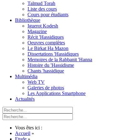
Talmud Torah
Liste des cours
Cours pour étudiants
Bibliothèque
Iguerot Kodesh
Magazine
Récit 'Hassidiques
Oeuvres complètes
Le Birkat Ha Mazon
Dissertations 'Hassidiques
Memoires de la Rabbanit 'Hanna
Histoire du 'Hassidisme
Chants 'hassidique
Multimédia
Web TV
Galeries de photos
Les Applications Smartphone
Actualités
Vous êtes ici :
Accueil
»
Etude
»