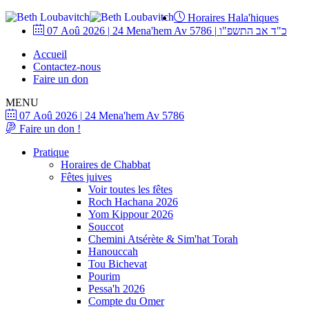
Horaires Hala'hiques
07 Aoû 2026
|
24 Mena'hem Av 5786
|
כ"ד אב התשפ"ו
Accueil
Contactez-nous
Faire un don
MENU
07 Aoû 2026
|
24 Mena'hem Av 5786
Faire un don !
Pratique
Horaires de Chabbat
Fêtes juives
Voir toutes les fêtes
Roch Hachana 2026
Yom Kippour 2026
Souccot
Chemini Atsérète & Sim'hat Torah
Hanouccah
Tou Bichevat
Pourim
Pessa'h 2026
Compte du Omer