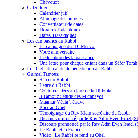
Chavouot
Calendrier
Calendrier juif
Allumage des bougies
Convertisseur de dates
Horaires Hala'hiques
Dates 'Hassidiques
Les campagnes du Rabbi
La campagne des 10 Mitsvot
Votre anniversaire
L'éducation dès la naissance
Une lettre pour chaque enfant dans un Séfer Torah
Le Ohel : demande de bénédiction au Rabbi
Guimel Tamouz
Si'ha du Rabbi
Lettre du Rabbi
Coutumes liées au jour de la Hilloula
3 Tamouz : étude des Michnayot
Maamar Véata Tétsavé
Prier au Ohel
Témoignage du Rav Klein secrétaire du Rabbi
Discours prononcé par le Rav Adin Even Israël (Ste
Discours pronnoncé par le Rav Adin Even Israel (St
Le Rabbi et la France
Vidéo : Le Rabbi se rend au Ohel