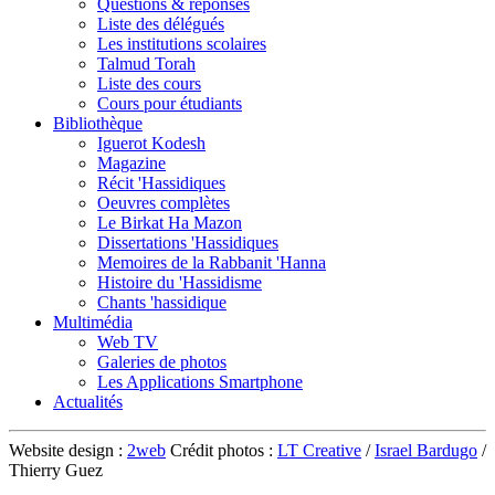
Questions & réponses
Liste des délégués
Les institutions scolaires
Talmud Torah
Liste des cours
Cours pour étudiants
Bibliothèque
Iguerot Kodesh
Magazine
Récit 'Hassidiques
Oeuvres complètes
Le Birkat Ha Mazon
Dissertations 'Hassidiques
Memoires de la Rabbanit 'Hanna
Histoire du 'Hassidisme
Chants 'hassidique
Multimédia
Web TV
Galeries de photos
Les Applications Smartphone
Actualités
Website design :
2web
Crédit photos :
LT Creative
/
Israel Bardugo
/
Thierry Guez