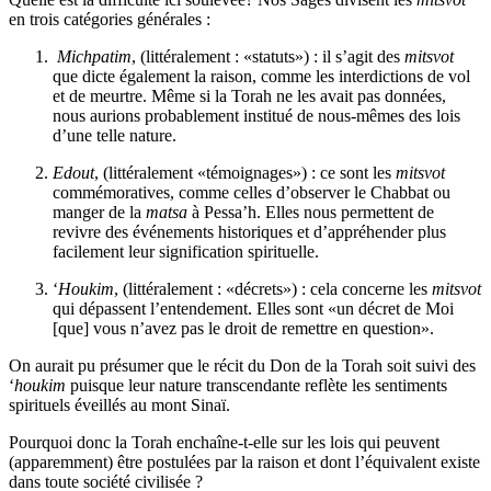
en trois catégories générales :
Michpatim
, (littéralement : «statuts») : il s’agit des
mitsvot
que dicte également la raison, comme les interdictions de vol
et de meurtre. Même si la Torah ne les avait pas données,
nous aurions probablement institué de nous-mêmes des lois
d’une telle nature.
Edout
, (littéralement «témoignages») : ce sont les
mitsvot
commémoratives, comme celles d’observer le Chabbat ou
manger de la
matsa
à Pessa’h. Elles nous permettent de
revivre des événements historiques et d’appréhender plus
facilement leur signification spirituelle.
‘
Houkim
, (littéralement : «décrets») : cela concerne les
mitsvot
qui dépassent l’entendement. Elles sont «un décret de Moi
[que] vous n’avez pas le droit de remettre en question».
On aurait pu présumer que le récit du Don de la Torah soit suivi des
‘
houkim
puisque leur nature transcendante reflète les sentiments
spirituels éveillés au mont Sinaï.
Pourquoi donc la Torah enchaîne-t-elle sur les lois qui peuvent
(apparemment) être postulées par la raison et dont l’équivalent existe
dans toute société civilisée ?