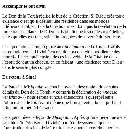
Accomplir le but divin
Le Don de la Torah réalisa le but de la Création. Si D.ieu créa toute
existence c’est qu’Il désirait une résidence dans les mondes
inférieurs. L’objectif de la Création n’est donc pas la révélation de la
force transcendante de D.ieu mais plutôt que les entités matérielles,
telles qu’elles existent, soient imprégnées de la vérité de Son Etre.
Cela peut être accompli grâce aux
michpatim
de la Torah. Car ils
communiquent la Divinité en relation avec la vie quotidienne des
mortels. La compréhension de ces lois véhicule la Divinité dans
l’esprit de tout un chacun, en en faisant «une résidence pour D.ieu»,
dans le sens le plus complet.
De retour à Sinaï
La Paracha
Michpatim
se conclut avec la description de certains
détails du Don de la Torah, y compris la déclaration de «
naassé
venichma»
(«nous ferons et nous entendrons») qui représente
l’ultime acte de foi. Avant même que l’on ait entendu ce qu’il faut
faire, on promet l’obéissance.
Cela parachève la leçon de
Michpatim
. Après qu’une personne a été
capable d’intérioriser la Divinité par l’étude systématique et
l’application des lois de la Torah, elle est apte à expérimenter les