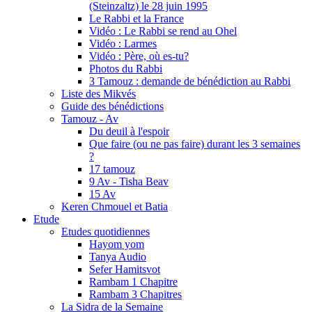
(Steinzaltz) le 28 juin 1995
Le Rabbi et la France
Vidéo : Le Rabbi se rend au Ohel
Vidéo : Larmes
Vidéo : Père, où es-tu?
Photos du Rabbi
3 Tamouz : demande de bénédiction au Rabbi
Liste des Mikvés
Guide des bénédictions
Tamouz - Av
Du deuil à l'espoir
Que faire (ou ne pas faire) durant les 3 semaines
?
17 tamouz
9 Av - Tisha Beav
15 Av
Keren Chmouel et Batia
Etude
Etudes quotidiennes
Hayom yom
Tanya Audio
Sefer Hamitsvot
Rambam 1 Chapitre
Rambam 3 Chapitres
La Sidra de la Semaine