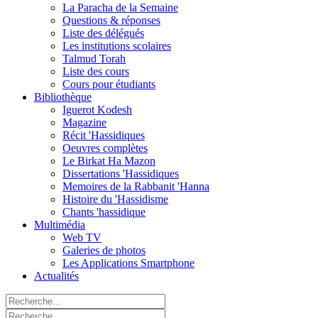
La Paracha de la Semaine
Questions & réponses
Liste des délégués
Les institutions scolaires
Talmud Torah
Liste des cours
Cours pour étudiants
Bibliothèque
Iguerot Kodesh
Magazine
Récit 'Hassidiques
Oeuvres complètes
Le Birkat Ha Mazon
Dissertations 'Hassidiques
Memoires de la Rabbanit 'Hanna
Histoire du 'Hassidisme
Chants 'hassidique
Multimédia
Web TV
Galeries de photos
Les Applications Smartphone
Actualités