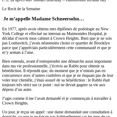
Le Recit de la Semaine
Je m’appelle Madame Schneersohn…
En 1977, après avoir obtenu mes diplômes de podologie au New
York College et effectué un internat au Maimonides Hospital, je
décidai d’ouvrir mon cabinet à Crown Heights. Bien que je ne sois
pas Loubavitch, j’avais néanmoins choisi ce quartier de Brooklyn
parce que j’appréciais particulièrement cette communauté et que je
m’y sentais à l’aise.
Bien entendu, avant d’entreprendre une démarche aussi importante
dans ma vie professionnelle, j’écrivis au Rabbi pour obtenir sa
bénédiction. Il répondit que, du moment que je n’entrais pas en
concurrence avec d’autres confrères et que je ne risquais pas de leur
voler leur clientèle, j’étais assuré de sa bénédiction : le Rabbi était
toujours très strict sur ce point : nul ne devait gagner sa vie aux
dépens d’un autre.
J’agis comme il me l’avait demandé et je commençais à travailler à
Crown Heights.
Un jour, je reçus un appel : une dame demandait une consultation à
domicile, ce que je ne faisais pas habituellement car les rues de ce