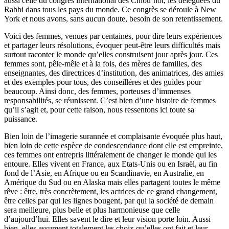
aussi celle du congrès international des Chlou’hot, les déléguées du
Rabbi dans tous les pays du monde. Ce congrès se déroule à New
York et nous avons, sans aucun doute, besoin de son retentissement.
Voici des femmes, venues par centaines, pour dire leurs expériences
et partager leurs résolutions, évoquer peut-être leurs difficultés mais
surtout raconter le monde qu’elles construisent jour après jour. Ces
femmes sont, pêle-mêle et à la fois, des mères de familles, des
enseignantes, des directrices d’institution, des animatrices, des amies
et des exemples pour tous, des conseillères et des guides pour
beaucoup. Ainsi donc, des femmes, porteuses d’immenses
responsabilités, se réunissent. C’est bien d’une histoire de femmes
qu’il s’agit et, pour cette raison, nous ressentons ici toute sa
puissance.
Bien loin de l’imagerie surannée et complaisante évoquée plus haut,
bien loin de cette espèce de condescendance dont elle est empreinte,
ces femmes ont entrepris littéralement de changer le monde qui les
entoure. Elles vivent en France, aux Etats-Unis ou en Israël, au fin
fond de l’Asie, en Afrique ou en Scandinavie, en Australie, en
Amérique du Sud ou en Alaska mais elles partagent toutes le même
rêve : être, très concrètement, les actrices de ce grand changement,
être celles par qui les lignes bougent, par qui la société de demain
sera meilleure, plus belle et plus harmonieuse que celle
d’aujourd’hui. Elles savent le dire et leur vision porte loin. Aussi
bien, elles assument totalement les choix qu’elles ont fait et leur