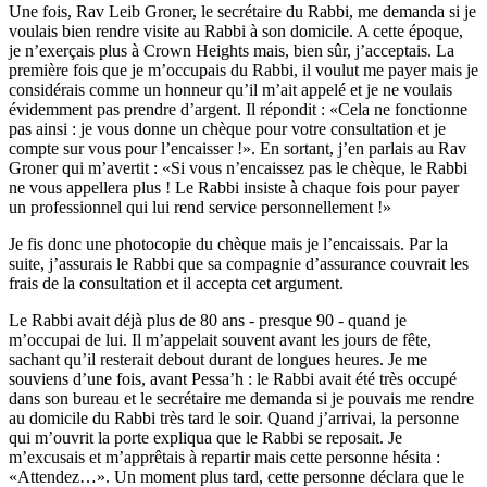
Une fois, Rav Leib Groner, le secrétaire du Rabbi, me demanda si je
voulais bien rendre visite au Rabbi à son domicile. A cette époque,
je n’exerçais plus à Crown Heights mais, bien sûr, j’acceptais. La
première fois que je m’occupais du Rabbi, il voulut me payer mais je
considérais comme un honneur qu’il m’ait appelé et je ne voulais
évidemment pas prendre d’argent. Il répondit : «Cela ne fonctionne
pas ainsi : je vous donne un chèque pour votre consultation et je
compte sur vous pour l’encaisser !». En sortant, j’en parlais au Rav
Groner qui m’avertit : «Si vous n’encaissez pas le chèque, le Rabbi
ne vous appellera plus ! Le Rabbi insiste à chaque fois pour payer
un professionnel qui lui rend service personnellement !»
Je fis donc une photocopie du chèque mais je l’encaissais. Par la
suite, j’assurais le Rabbi que sa compagnie d’assurance couvrait les
frais de la consultation et il accepta cet argument.
Le Rabbi avait déjà plus de 80 ans - presque 90 - quand je
m’occupai de lui. Il m’appelait souvent avant les jours de fête,
sachant qu’il resterait debout durant de longues heures. Je me
souviens d’une fois, avant Pessa’h : le Rabbi avait été très occupé
dans son bureau et le secrétaire me demanda si je pouvais me rendre
au domicile du Rabbi très tard le soir. Quand j’arrivai, la personne
qui m’ouvrit la porte expliqua que le Rabbi se reposait. Je
m’excusais et m’apprêtais à repartir mais cette personne hésita :
«Attendez…». Un moment plus tard, cette personne déclara que le