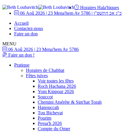
Horaires Hala'hiques
06 Aoû 2026
|
23 Mena'hem Av 5786
|
כ"ג אב התשפ"ו
Accueil
Contactez-nous
Faire un don
MENU
06 Aoû 2026
|
23 Mena'hem Av 5786
Faire un don !
Pratique
Horaires de Chabbat
Fêtes juives
Voir toutes les fêtes
Roch Hachana 2026
Yom Kippour 2026
Souccot
Chemini Atsérète & Sim'hat Torah
Hanouccah
Tou Bichevat
Pourim
Pessa'h 2026
Compte du Omer