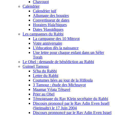
Chavouot
Calendrier
Calendrier juif
Allumage des bougies
Convertisseur de dates
Horaires Hala'hiques
Dates 'Hassidiques
Les campagnes du Rabbi
La campagne des 10 Mitsvot
Votre anniversaire
L'éducation dès la naissance
Une lettre pour chaque enfant dans un Séfer
Torah
Le Ohel : demande de bénédiction au Rabbi
Guimel Tamouz
Si'ha du Rabbi
Lettre du Rabbi
Coutumes liées au jour de la Hilloula
3 Tamouz : étude des Michnayot
Maamar Véata Tétsavé
Prier au Ohel
Témoignage du Rav Klein secrétaire du Rabbi
Discours prononcé par le Rav Adin Even Israël
(Steinsaltz) le 17 Juin 2004
Discours pronnoncé par le Rav Adin Even Israel