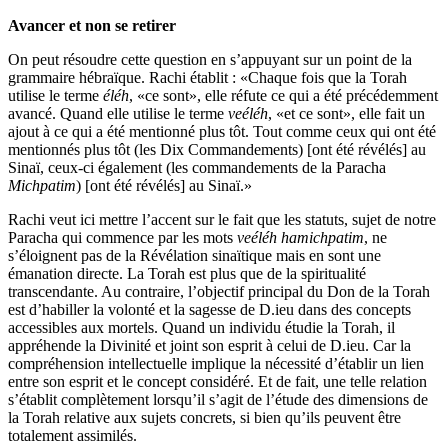
Avancer et non se retirer
On peut résoudre cette question en s’appuyant sur un point de la
grammaire hébraïque. Rachi établit : «Chaque fois que la Torah
utilise le terme
éléh
, «ce sont», elle réfute ce qui a été précédemment
avancé. Quand elle utilise le terme
veéléh
, «et ce sont», elle fait un
ajout à ce qui a été mentionné plus tôt. Tout comme ceux qui ont été
mentionnés plus tôt (les Dix Commandements) [ont été révélés] au
Sinaï, ceux-ci également (les commandements de la Paracha
Michpatim
) [ont été révélés] au Sinaï.»
Rachi veut ici mettre l’accent sur le fait que les statuts, sujet de notre
Paracha qui commence par les mots
veéléh hamichpatim
, ne
s’éloignent pas de la Révélation sinaïtique mais en sont une
émanation directe. La Torah est plus que de la spiritualité
transcendante. Au contraire, l’objectif principal du Don de la Torah
est d’habiller la volonté et la sagesse de D.ieu dans des concepts
accessibles aux mortels. Quand un individu étudie la Torah, il
appréhende la Divinité et joint son esprit à celui de D.ieu. Car la
compréhension intellectuelle implique la nécessité d’établir un lien
entre son esprit et le concept considéré. Et de fait, une telle relation
s’établit complètement lorsqu’il s’agit de l’étude des dimensions de
la Torah relative aux sujets concrets, si bien qu’ils peuvent être
totalement assimilés.