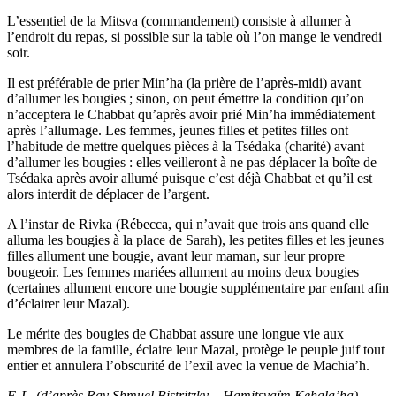
L’essentiel de la Mitsva (commandement) consiste à allumer à
l’endroit du repas, si possible sur la table où l’on mange le vendredi
soir.
Il est préférable de prier Min’ha (la prière de l’après-midi) avant
d’allumer les bougies ; sinon, on peut émettre la condition qu’on
n’acceptera le Chabbat qu’après avoir prié Min’ha immédiatement
après l’allumage. Les femmes, jeunes filles et petites filles ont
l’habitude de mettre quelques pièces à la Tsédaka (charité) avant
d’allumer les bougies : elles veilleront à ne pas déplacer la boîte de
Tsédaka après avoir allumé puisque c’est déjà Chabbat et qu’il est
alors interdit de déplacer de l’argent.
A l’instar de Rivka (Rébecca, qui n’avait que trois ans quand elle
alluma les bougies à la place de Sarah), les petites filles et les jeunes
filles allument une bougie, avant leur maman, sur leur propre
bougeoir. Les femmes mariées allument au moins deux bougies
(certaines allument encore une bougie supplémentaire par enfant afin
d’éclairer leur Mazal).
Le mérite des bougies de Chabbat assure une longue vie aux
membres de la famille, éclaire leur Mazal, protège le peuple juif tout
entier et annulera l’obscurité de l’exil avec la venue de Machia’h.
F. L. (d’après Rav Shmuel Bistritzky – Hamitsvaïm Kehala’ha)