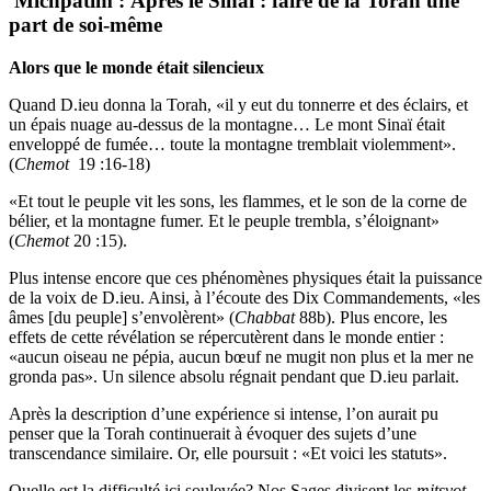
Michpatim : Après le Sinaï : faire de la Torah une
part de soi-même
Alors que le monde était silencieux
Quand D.ieu donna la Torah, «il y eut du tonnerre et des éclairs, et
un épais nuage au-dessus de la montagne… Le mont Sinaï était
enveloppé de fumée… toute la montagne tremblait violemment».
(
Chemot
19 :16-18)
«Et tout le peuple vit les sons, les flammes, et le son de la corne de
bélier, et la montagne fumer. Et le peuple trembla, s’éloignant»
(
Chemot
20 :15).
Plus intense encore que ces phénomènes physiques était la puissance
de la voix de D.ieu. Ainsi, à l’écoute des Dix Commandements, «les
âmes [du peuple] s’envolèrent» (
Chabbat
88b). Plus encore, les
effets de cette révélation se répercutèrent dans le monde entier :
«aucun oiseau ne pépia, aucun bœuf ne mugit non plus et la mer ne
gronda pas». Un silence absolu régnait pendant que D.ieu parlait.
Après la description d’une expérience si intense, l’on aurait pu
penser que la Torah continuerait à évoquer des sujets d’une
transcendance similaire. Or, elle poursuit : «Et voici les statuts».
Quelle est la difficulté ici soulevée? Nos Sages divisent les
mitsvot