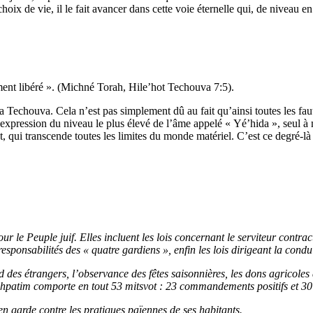
 choix de vie, il le fait avancer dans cette voie éternelle qui, de niveau
ement libéré ». (Michné Torah, Hile’hot Techouva 7:5).
la Techouva. Cela n’est pas simplement dû au fait qu’ainsi toutes les fa
, l’expression du niveau le plus élevé de l’âme appelé « Yé’hida », seul à
qui transcende toutes les limites du monde matériel. C’est ce degré-là do
 pour le Peuple juif. Elles incluent les lois concernant le serviteur cont
responsabilités des « quatre gardiens », enfin les lois dirigeant la condu
rd des étrangers, l’observance des fêtes saisonnières, les dons agricole
 Michpatim comporte en tout 53 mitsvot : 23 commandements positifs et 
en garde contre les pratiques païennes de ses habitants.