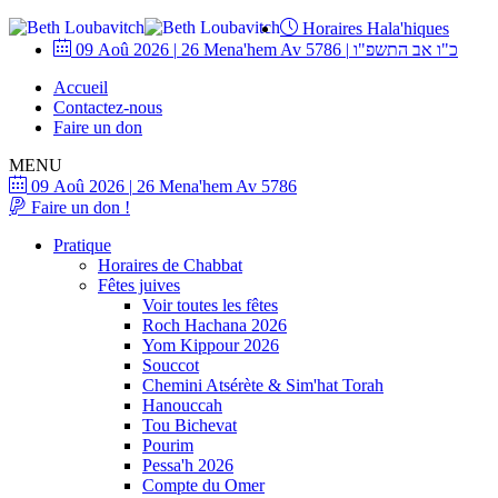
Horaires Hala'hiques
09 Aoû 2026
|
26 Mena'hem Av 5786
|
כ"ו אב התשפ"ו
Accueil
Contactez-nous
Faire un don
MENU
09 Aoû 2026
|
26 Mena'hem Av 5786
Faire un don !
Pratique
Horaires de Chabbat
Fêtes juives
Voir toutes les fêtes
Roch Hachana 2026
Yom Kippour 2026
Souccot
Chemini Atsérète & Sim'hat Torah
Hanouccah
Tou Bichevat
Pourim
Pessa'h 2026
Compte du Omer