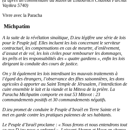
(d’après un commentaire du Rabbi de Loubavitch Chabbat Parchat
Vayikra 5740)
Vivre avec la Paracha
Michpatim
A la suite de la révélation sinaïtique, D.ieu légifère une série de lois
pour le Peuple juif. Elles incluent les lois concernant le serviteur
contractuel, les compensations en cas de meurtre, d’enlèvement,
d’assaut et de vol, les lois civiles pour rembourser les dommages,
les prêts et les responsabilités des « quatre gardiens », enfin les lois
dirigeant la conduite des cours de justice.
On y lit également les lois interdisant les mauvais traitements à
l’égard des étrangers, l’observance des fêtes saisonnières, les dons
agricoles à apporter au Saint Temple de Jérusalem, l’interdiction de
cuire ensemble le lait et la viande et la Mitsva de la prière. La
Paracha Michpatim comporte en tout 53 Mitsvot : 23
commandements positifs et 30 commandements négatifs.
D.ieu promet de conduire le Peuple d’Israël en Terre Sainte et le
met en garde contre les pratiques païennes de ses habitants.
Le Peuple d’Israël proclame : « Nous ferons et nous entendrons tout
ce que D.ieu nous a ordonné ». Laissant Aharon et Hour en charge