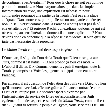
de continuer avec Avraham ? Pour que la chose ne soit pas connue
par tout le monde… » Nous voyons alors que dans la simple
interprétation du texte, une explication est nécessaire pour
comprendre pourquoi une partie de la Torah n’est pas à la place
adéquate. Dans notre cas, pour quelle raison une partie entière (et
non un seul verset comme dans la Paracha
Noa’h
) n’est pas là où
elle est attendue ? Et puisque Rachi, qui explique toujours ce qui est
nécessaire, au sens littéral, ne donne-t-il aucune explication ? Nous
devons donc en conclure que la réponse est évidente, si bien qu’il ne
juge pas nécessaire de la repréciser.
Le
Matan Torah
comprend deux aspects généraux.
D’une part, il s’agit du Don de la Torah que D.ieu enseigna aux
Juifs, comme il est statué : « D.ieu prononça tous ces mots. »
D’abord Il dit les Dix Commandements ; puis Il enseigna toute la
Torah, y compris : « Voici les jugements » (qui amorcent notre
Paracha).
Par ailleurs, il est question de l’élévation des Juifs vers D.ieu, du lien
qu’ils nouent avec Lui, effectué grâce à l’alliance contractée entre
D.ieu et le Peuple juif. Ce second aspect s’exprime par
l’intermédiaire du service de D.ieu qu’accomplissent les Juifs,
également l’un des aspects essentiels du
Matan
Torah
, comme il est
dit : « Quand tu sortiras le peuple d’Égypte, vous servirez D.ieu sur