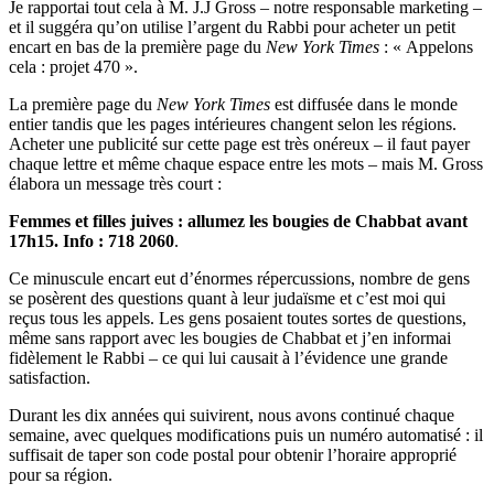
Je rapportai tout cela à M. J.J Gross – notre responsable marketing –
et il suggéra qu’on utilise l’argent du Rabbi pour acheter un petit
encart en bas de la première page du
New York Times
: « Appelons
cela : projet 470 ».
La première page du
New York Times
est diffusée dans le monde
entier tandis que les pages intérieures changent selon les régions.
Acheter une publicité sur cette page est très onéreux – il faut payer
chaque lettre et même chaque espace entre les mots – mais M. Gross
élabora un message très court :
Femmes et filles juives : allumez les bougies de Chabbat avant
17h15. Info : 718 2060
.
Ce minuscule encart eut d’énormes répercussions, nombre de gens
se posèrent des questions quant à leur judaïsme et c’est moi qui
reçus tous les appels. Les gens posaient toutes sortes de questions,
même sans rapport avec les bougies de Chabbat et j’en informai
fidèlement le Rabbi – ce qui lui causait à l’évidence une grande
satisfaction.
Durant les dix années qui suivirent, nous avons continué chaque
semaine, avec quelques modifications puis un numéro automatisé : il
suffisait de taper son code postal pour obtenir l’horaire approprié
pour sa région.