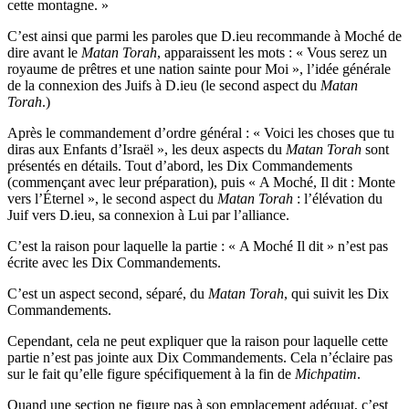
cette montagne. »
C’est ainsi que parmi les paroles que D.ieu recommande à Moché de
dire avant le
Matan Torah
, apparaissent les mots : « Vous serez un
royaume de prêtres et une nation sainte pour Moi », l’idée générale
de la connexion des Juifs à D.ieu (le second aspect du
Matan
Torah
.)
Après le commandement d’ordre général : « Voici les choses que tu
diras aux Enfants d’Israël », les deux aspects du
Matan Torah
sont
présentés en détails. Tout d’abord, les Dix Commandements
(commençant avec leur préparation), puis « A Moché, Il dit : Monte
vers l’Éternel », le second aspect du
Matan
Torah
: l’élévation du
Juif vers D.ieu, sa connexion à Lui par l’alliance.
C’est la raison pour laquelle la partie : « A Moché Il dit » n’est pas
écrite avec les Dix Commandements.
C’est un aspect second, séparé, du
Matan Torah
, qui suivit les Dix
Commandements.
Cependant, cela ne peut expliquer que la raison pour laquelle cette
partie n’est pas jointe aux Dix Commandements. Cela n’éclaire pas
sur le fait qu’elle figure spécifiquement à la fin de
Michpatim
.
Quand une section ne figure pas à son emplacement adéquat, c’est