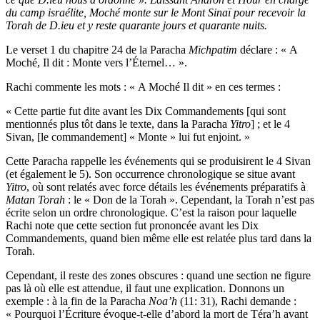
du camp israélite, Moché monte sur le Mont Sinaï pour recevoir la
Torah de D.ieu et y reste quarante jours et quarante nuits.
Le verset 1 du chapitre 24 de la Paracha
Michpatim
déclare : « A
Moché, Il dit : Monte vers l’Éternel… ».
Rachi commente les mots : « A Moché Il dit » en ces termes :
« Cette partie fut dite avant les Dix Commandements [qui sont
mentionnés plus tôt dans le texte, dans la Paracha
Yitro
] ; et le 4
Sivan, [le commandement] « Monte » lui fut enjoint. »
Cette Paracha rappelle les événements qui se produisirent le 4 Sivan
(et également le 5). Son occurrence chronologique se situe avant
Yitro
, où sont relatés avec force détails les événements préparatifs à
Matan Torah
: le « Don de la Torah ». Cependant, la Torah n’est pas
écrite selon un ordre chronologique. C’est la raison pour laquelle
Rachi note que cette section fut prononcée avant les Dix
Commandements, quand bien même elle est relatée plus tard dans la
Torah.
Cependant, il reste des zones obscures : quand une section ne figure
pas là où elle est attendue, il faut une explication. Donnons un
exemple : à la fin de la Paracha
Noa’h
(11: 31), Rachi demande :
« Pourquoi l’Écriture évoque-t-elle d’abord la mort de Téra’h avant