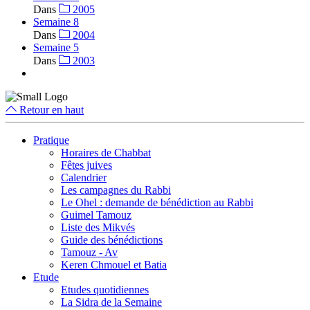
Dans
2005
Semaine 8
Dans
2004
Semaine 5
Dans
2003
Retour en haut
Pratique
Horaires de Chabbat
Fêtes juives
Calendrier
Les campagnes du Rabbi
Le Ohel : demande de bénédiction au Rabbi
Guimel Tamouz
Liste des Mikvés
Guide des bénédictions
Tamouz - Av
Keren Chmouel et Batia
Etude
Etudes quotidiennes
La Sidra de la Semaine