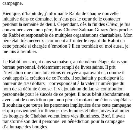
campagne.
Bien que, d’habitude, j’informai le Rabbi de chaque nouvelle
initiative dans ce domaine, je n’eus pas le cœur de le contacter
pendant la semaine de deuil. Cependant, dès la fin des
Chiva,
je fus
convoquée avec mon père, Rav Chnéor Zalman Gurary (très proche
du Rabbi et responsable de multiples organisations charitables). Mon
père était très nerveux : comment affronter le regard du Rabbi en
cette période si chargée d’émotion ? Il en tremblait et, moi aussi, je
me mis à trembler.
Le Rabbi nous reçut dans sa maison, au deuxième étage, dans son
bureau personnel, évidemment rempli de livres saints. Il prit
l’invitation que nous lui avions envoyée auparavant et, comme il
avait appris la création de ce Fonds, il souhaitait y participer à la
hauteur de 470 dollars – correspondant à la valeur numérique du
nom de sa défunte épouse. Il y ajoutait un dollar, sa contribution
personnelle pour le succès de ce projet. Il nous bénit abondamment,
avec tant de conviction que mon père et moi-même étions stupéfaits.
Il souhaita que toutes les personnes impliquées dans cette campagne
et qui parviennent à influencer des femmes et filles juives à allumer
les bougies de Chabbat voient leurs vies illuminées. Bref, il avait
transformé son deuil personnel en bénédiction pour la campagne
d’allumage des bougies.