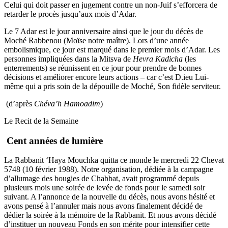
Celui qui doit passer en jugement contre un non-Juif s’efforcera de
retarder le procès jusqu’aux mois d’Adar.
Le 7 Adar est le jour anniversaire ainsi que le jour du décès de
Moché Rabbenou (Moïse notre maître). Lors d’une année
embolismique, ce jour est marqué dans le premier mois d’Adar. Les
personnes impliquées dans la Mitsva de
Hevra Kadicha
(les
enterrements) se réunissent en ce jour pour prendre de bonnes
décisions et améliorer encore leurs actions – car c’est D.ieu Lui-
même qui a pris soin de la dépouille de Moché, Son fidèle serviteur.
(d’après
Chéva’h Hamoadim
)
Le Recit de la Semaine
Cent années de lumière
La Rabbanit ‘Haya Mouchka quitta ce monde le mercredi 22 Chevat
5748 (10 février 1988). Notre organisation, dédiée à la campagne
d’allumage des bougies de Chabbat, avait programmé depuis
plusieurs mois une soirée de levée de fonds pour le samedi soir
suivant. A l’annonce de la nouvelle du décès, nous avons hésité et
avons pensé à l’annuler mais nous avons finalement décidé de
dédier la soirée à la mémoire de la Rabbanit. Et nous avons décidé
d’instituer un nouveau Fonds en son mérite pour intensifier cette