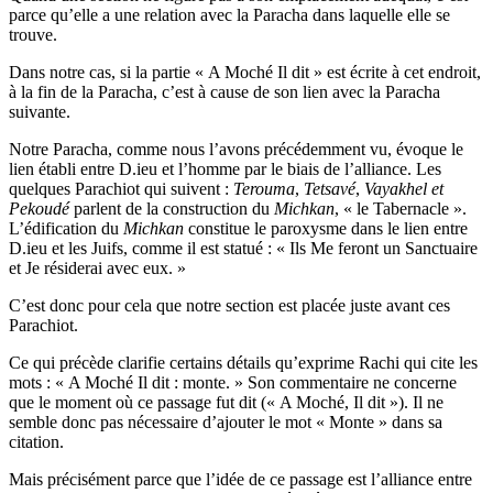
parce qu’elle a une relation avec la Paracha dans laquelle elle se
trouve.
Dans notre cas, si la partie « A Moché Il dit » est écrite à cet endroit,
à la fin de la Paracha, c’est à cause de son lien avec la Paracha
suivante.
Notre Paracha, comme nous l’avons précédemment vu, évoque le
lien établi entre D.ieu et l’homme par le biais de l’alliance. Les
quelques Parachiot qui suivent :
Terouma
,
Tetsavé
,
Vayakhel et
Pekoudé
parlent de la construction du
Michkan
, « le Tabernacle ».
L’édification du
Michkan
constitue le paroxysme dans le lien entre
D.ieu et les Juifs, comme il est statué : « Ils Me feront un Sanctuaire
et Je résiderai avec eux. »
C’est donc pour cela que notre section est placée juste avant ces
Parachiot.
Ce qui précède clarifie certains détails qu’exprime Rachi qui cite les
mots : « A Moché Il dit : monte. » Son commentaire ne concerne
que le moment où ce passage fut dit (« A Moché, Il dit »). Il ne
semble donc pas nécessaire d’ajouter le mot « Monte » dans sa
citation.
Mais précisément parce que l’idée de ce passage est l’alliance entre