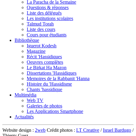
La Paracha de la Semaine
Questions & réponses
Liste des délégués
Les institutions scolaires
Talmud Torah
Liste des cours
Cours pour étudiants
Bibliothèque
Iguerot Kodesh
Magazine
Récit 'Hassidiques
Oeuvres complètes
Le Birkat Ha Mazon
Dissertations 'Hassidiques
Memoires de la Rabbanit 'Hanna
Histoire du 'Hassidisme
Chants 'hassidique
Multimédia
Web TV
Galeries de photos
Les Applications Smartphone
Actualités
Website design :
2web
Crédit photos :
LT Creative
/
Israel Bardugo
/
Thierry Guez