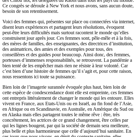
des Chlou’hot, les déléguées du Rabbi dans tous les pays du monde.
Ce congrès se déroule à New York et nous avons, sans aucun doute,
besoin de son retentissement.
Voici des femmes qui, présentes sur place ou connectées via internet,
disent leurs expériences et partagent leurs résolutions, évoquent
peut-être leurs difficultés mais surtout racontent le monde qu’elles
construisent jour après jour. Ces femmes sont, pêle-mêle et à la fois,
des mères de familles, des enseignantes, des directrices d’institution,
des animatrices, des amies et des exemples pour tous, des
conseillères et des guides pour beaucoup. Ainsi donc, des femmes,
porteuses d’immenses responsabilités, se retrouvent. La pandémie a
bien tenté de les empêcher mais rien ne résiste à leur volonté. Car
c’est bien d’une histoire de femmes qu’il s’agit et, pour cette raison,
nous ressentons ici toute sa puissance.
Bien loin de l’imagerie surannée évoquée plus haut, bien loin de
cette espèce de condescendance dont elle est empreinte, ces femmes
ont entrepris littéralement de changer le monde qui les entoure. Elles
vivent en France, aux Etats-Unis ou en Israël, au fin fond de l’Asie,
en Afrique ou en Scandinavie, en Australie, en Amérique du Sud ou
en Alaska mais elles partagent toutes le même rêve : être, très
concrètement, les actrices de ce grand changement, être celles par
qui les lignes bougent, par qui la société de demain sera meilleure,
plus belle et plus harmonieuse que celle d’aujourd’hui sanitaire. En
ces jours que nous vivons, en dépit du contexte sanitaire, elles