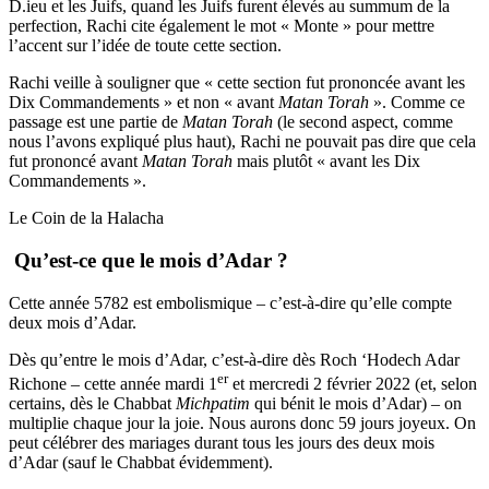
D.ieu et les Juifs, quand les Juifs furent élevés au summum de la
perfection, Rachi cite également le mot « Monte » pour mettre
l’accent sur l’idée de toute cette section.
Rachi veille à souligner que « cette section fut prononcée avant les
Dix Commandements » et non « avant
Matan Torah
». Comme ce
passage est une partie de
Matan Torah
(le second aspect, comme
nous l’avons expliqué plus haut), Rachi ne pouvait pas dire que cela
fut prononcé avant
Matan Torah
mais plutôt « avant les Dix
Commandements ».
Le Coin de la Halacha
Qu’est-ce que le mois d’Adar ?
Cette année 5782 est embolismique – c’est-à-dire qu’elle compte
deux mois d’Adar.
Dès qu’entre le mois d’Adar, c’est-à-dire dès Roch ‘Hodech Adar
er
Richone – cette année mardi 1
et mercredi 2 février 2022 (et, selon
certains, dès le Chabbat
Michpatim
qui bénit le mois d’Adar) – on
multiplie chaque jour la joie. Nous aurons donc 59 jours joyeux. On
peut célébrer des mariages durant tous les jours des deux mois
d’Adar (sauf le Chabbat évidemment).