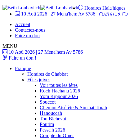
Horaires Hala'hiques
10 Aoû 2026
|
27 Mena'hem Av 5786
|
כ"ז אב התשפ"ו
Accueil
Contactez-nous
Faire un don
MENU
10 Aoû 2026
|
27 Mena'hem Av 5786
Faire un don !
Pratique
Horaires de Chabbat
Fêtes juives
Voir toutes les fêtes
Roch Hachana 2026
Yom Kippour 2026
Souccot
Chemini Atsérète & Sim'hat Torah
Hanouccah
Tou Bichevat
Pourim
Pessa'h 2026
Compte du Omer