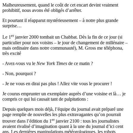
Malheureusement, quand le coût de cet encart devint vraiment
prohibitif, nous avons été obligés d’arrêter.
Et pourtant il réapparut mystérieusement – à notre plus grande
surprise…
er
Le 1
janvier 2000 tombait un Chabbat. Dès la fin de ce jour (si
particulier pour nos voisins – le jour de changement de millénaire –
mais ordinaire dans notre communauté), M. Gross me téléphona,
très excité
- Avez-vous vu le
New York Times
de ce matin ?
- Non, pourquoi ?
- Je ne vous en dirai pas plus ! Allez vite vous le procurer !
Je courus emprunter un exemplaire auprès d’une voisine et là… je
compris ce qui lui causait tant de palpitations :
Depuis quelques mois déjà, l’équipe du journal avait préparé une
page remplie de nouvelles les plus extravagantes qu’on pourrait
er
trouver dans l’édition du 1
janvier 2100 : tous les journalistes
avaient rivalisé d’imagination quant à la une du journal d’ici cent
ans. Les dernières manipulations météorologiques, les robots