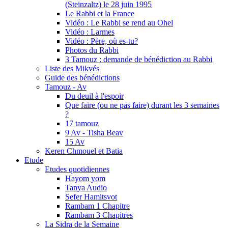
(Steinzaltz) le 28 juin 1995
Le Rabbi et la France
Vidéo : Le Rabbi se rend au Ohel
Vidéo : Larmes
Vidéo : Père, où es-tu?
Photos du Rabbi
3 Tamouz : demande de bénédiction au Rabbi
Liste des Mikvés
Guide des bénédictions
Tamouz - Av
Du deuil à l'espoir
Que faire (ou ne pas faire) durant les 3 semaines
?
17 tamouz
9 Av - Tisha Beav
15 Av
Keren Chmouel et Batia
Etude
Etudes quotidiennes
Hayom yom
Tanya Audio
Sefer Hamitsvot
Rambam 1 Chapitre
Rambam 3 Chapitres
La Sidra de la Semaine