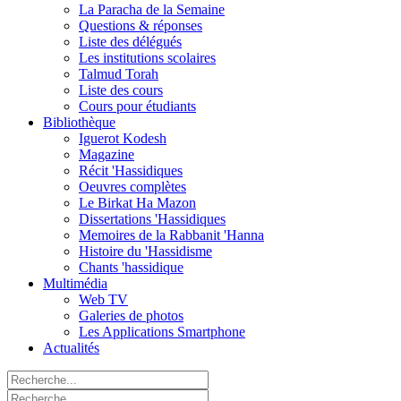
La Paracha de la Semaine
Questions & réponses
Liste des délégués
Les institutions scolaires
Talmud Torah
Liste des cours
Cours pour étudiants
Bibliothèque
Iguerot Kodesh
Magazine
Récit 'Hassidiques
Oeuvres complètes
Le Birkat Ha Mazon
Dissertations 'Hassidiques
Memoires de la Rabbanit 'Hanna
Histoire du 'Hassidisme
Chants 'hassidique
Multimédia
Web TV
Galeries de photos
Les Applications Smartphone
Actualités