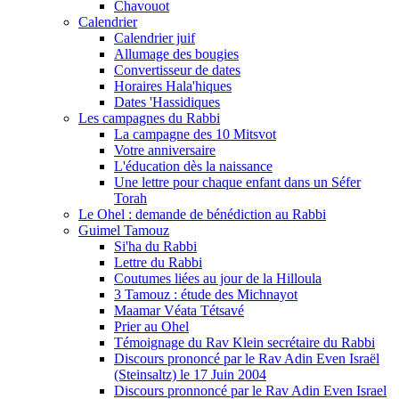
Chavouot
Calendrier
Calendrier juif
Allumage des bougies
Convertisseur de dates
Horaires Hala'hiques
Dates 'Hassidiques
Les campagnes du Rabbi
La campagne des 10 Mitsvot
Votre anniversaire
L'éducation dès la naissance
Une lettre pour chaque enfant dans un Séfer
Torah
Le Ohel : demande de bénédiction au Rabbi
Guimel Tamouz
Si'ha du Rabbi
Lettre du Rabbi
Coutumes liées au jour de la Hilloula
3 Tamouz : étude des Michnayot
Maamar Véata Tétsavé
Prier au Ohel
Témoignage du Rav Klein secrétaire du Rabbi
Discours prononcé par le Rav Adin Even Israël
(Steinsaltz) le 17 Juin 2004
Discours pronnoncé par le Rav Adin Even Israel