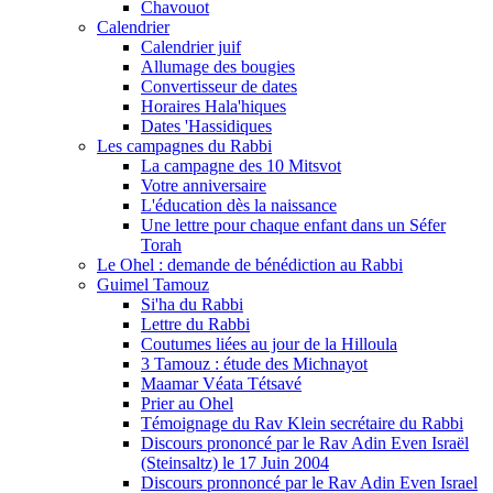
Chavouot
Calendrier
Calendrier juif
Allumage des bougies
Convertisseur de dates
Horaires Hala'hiques
Dates 'Hassidiques
Les campagnes du Rabbi
La campagne des 10 Mitsvot
Votre anniversaire
L'éducation dès la naissance
Une lettre pour chaque enfant dans un Séfer
Torah
Le Ohel : demande de bénédiction au Rabbi
Guimel Tamouz
Si'ha du Rabbi
Lettre du Rabbi
Coutumes liées au jour de la Hilloula
3 Tamouz : étude des Michnayot
Maamar Véata Tétsavé
Prier au Ohel
Témoignage du Rav Klein secrétaire du Rabbi
Discours prononcé par le Rav Adin Even Israël
(Steinsaltz) le 17 Juin 2004
Discours pronnoncé par le Rav Adin Even Israel