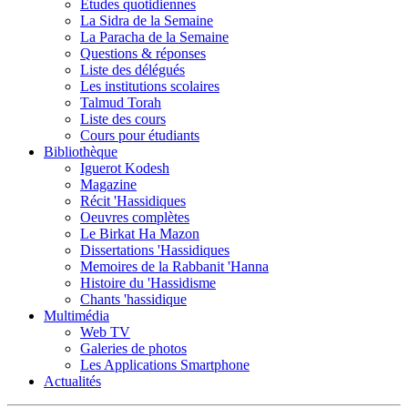
Etudes quotidiennes
La Sidra de la Semaine
La Paracha de la Semaine
Questions & réponses
Liste des délégués
Les institutions scolaires
Talmud Torah
Liste des cours
Cours pour étudiants
Bibliothèque
Iguerot Kodesh
Magazine
Récit 'Hassidiques
Oeuvres complètes
Le Birkat Ha Mazon
Dissertations 'Hassidiques
Memoires de la Rabbanit 'Hanna
Histoire du 'Hassidisme
Chants 'hassidique
Multimédia
Web TV
Galeries de photos
Les Applications Smartphone
Actualités