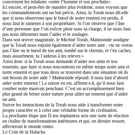
concernent les relations «entre l’homme et son prochain».
Ici encore, et peut-être de manière plus évidente, nous voyons que
les commandements ont un but précis. Ainsi, la Torah nous dit-elle
que si nous observons que le bœuf de notre ennemi est perdu, il
nous faut le ramener à son propriétaire. Si l’on observe que l’âne
d’une personne que l’on exècre ploie sous sa charge, il ne nous faut
pas nous détourner mais l’aider et le soulager.
Dans son œuvre magistrale, le Michné Torah, Maïmonide souligne
que la Torah nous enjoint également d’aider notre ami : «tu ne verras
pas l’âne ou le bœuf de ton ami, tombé sur le chemin, et t’en cacher,
mais assurément, tu l’aideras à les relever.»
Ainsi donc si la Torah nous demande d’aider nos amis et nos
ennemis, que faire si nous rencontrons en même temps notre ami et
notre ennemi et que tous deux se trouvent dans une situation où ils
ont besoin de notre aide ? Maïmonide répond: il nous faut d’abord
aider notre ennemi ! La raison en est, affirme-t-il, qu’il nous faut
courber notre mauvais penchant. C’est un accomplissement bien
plus grand de briser notre nature pour aider un ennemi que d’aider
un ami.
Suivre les instructions de la Torah nous aide à transformer notre
propre caractère et à créer une véritable forme de civilisation.
La prochaine étape que D.ieu implantera sera une sorte de réaction
en chaîne de transformations intérieures et qui, en dernier ressort,
affecteront le monde entier.
Le Coin de la Halacha