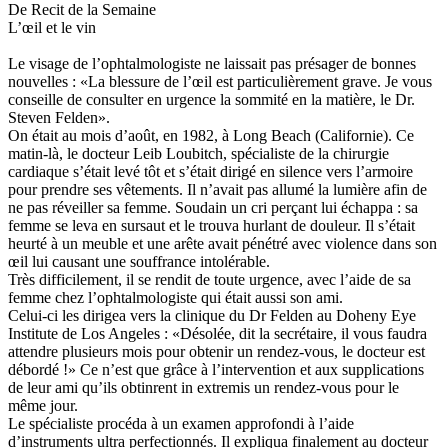
De Recit de la Semaine
L’œil et le vin
Le visage de l’ophtalmologiste ne laissait pas présager de bonnes
nouvelles : «La blessure de l’œil est particulièrement grave. Je vous
conseille de consulter en urgence la sommité en la matière, le Dr.
Steven Felden».
On était au mois d’août, en 1982, à Long Beach (Californie). Ce
matin-là, le docteur Leib Loubitch, spécialiste de la chirurgie
cardiaque s’était levé tôt et s’était dirigé en silence vers l’armoire
pour prendre ses vêtements. Il n’avait pas allumé la lumière afin de
ne pas réveiller sa femme. Soudain un cri perçant lui échappa : sa
femme se leva en sursaut et le trouva hurlant de douleur. Il s’était
heurté à un meuble et une arête avait pénétré avec violence dans son
œil lui causant une souffrance intolérable.
Très difficilement, il se rendit de toute urgence, avec l’aide de sa
femme chez l’ophtalmologiste qui était aussi son ami.
Celui-ci les dirigea vers la clinique du Dr Felden au Doheny Eye
Institute de Los Angeles : «Désolée, dit la secrétaire, il vous faudra
attendre plusieurs mois pour obtenir un rendez-vous, le docteur est
débordé !» Ce n’est que grâce à l’intervention et aux supplications
de leur ami qu’ils obtinrent in extremis un rendez-vous pour le
même jour.
Le spécialiste procéda à un examen approfondi à l’aide
d’instruments ultra perfectionnés. Il expliqua finalement au docteur