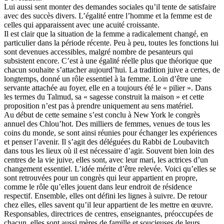
Lui aussi sent monter des demandes sociales qu’il tente de satisfaire
avec des succès divers. L’égalité entre l’homme et la femme est de
celles qui apparaissent avec une acuité croissante.
Il est clair que la situation de la femme a radicalement changé, en
particulier dans la période récente. Peu à peu, toutes les fonctions lui
sont devenues accessibles, malgré nombre de pesanteurs qui
subsistent encore. C’est à une égalité réelle plus que théorique que
chacun souhaite s’attacher aujourd’hui. La tradition juive a certes, de
longtemps, donné un rôle essentiel à la femme. Loin d’être une
servante attachée au foyer, elle en a toujours été le « pilier ». Dans
les termes du Talmud, sa « sagesse construit la maison » et cette
proposition n’est pas à prendre uniquement au sens matériel.
Au début de cette semaine s’est conclu à New York le congrès
annuel des Chlou’hot. Des milliers de femmes, venues de tous les
coins du monde, se sont ainsi réunies pour échanger les expériences
et penser l’avenir. Il s’agit des déléguées du Rabbi de Loubavitch
dans tous les lieux où il est nécessaire d’agir. Souvent bien loin des
centres de la vie juive, elles sont, avec leur mari, les actrices d’un
changement essentiel. L’idée mérite d’être relevée. Voici qu’elles se
sont retrouvées pour un congrès qui leur appartient en propre,
comme le rôle qu’elles jouent dans leur endroit de résidence
respectif. Ensemble, elles ont défini les lignes à suivre. De retour
chez elles, elles savent qu’il leur appartient de les mettre en œuvre.
Responsables, directrices de centres, enseignantes, préoccupées de
chacun, elles sont aussi mères de famille et soucieuses de leurs