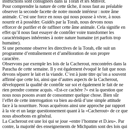
instructions sont consignées dans la Torah et les Mitsvot.
Pour comprendre la nature de cette tâche, il nous faut au préalable
observer la seconde facette de notre monde intérieur : notre âme
animale. C’est une force en nous qui nous pousse à vivre, à nous
nourrir et à posséder. Guidés par la Torah, nous devons nous
efforcer de purifier et de raffiner cette âme animale. Cela signifie en
effet qu’il nous faut essayer de contrôler voire transformer les
caractéristiques inhérentes à notre nature humaine (et parfois trop
humaine).
Si une personne observe les directives de la Torah, elle suit un
programme d’entraînement et d’amélioration de son propre
caractère.
Observons par exemple les lois de la Cacherout, rencontrées dans la
Paracha de cette semaine. Il y est également évoqué le fait que nous
devons séparer le lait et la viande. C’est à juste titre qu’on a souvent
affirmé que cette loi, ainsi que d’autres aspects de la Cacherout,
développent la qualité de contrôle sur soi et également le fait de ne
rien prendre comme acquis. «Est-ce cachère ?» est la question que
nous nous posons avant de consommer quelque chose. Bien sûr
l’effet de cette interrogation va bien au-delà d’une simple attitude
face à la nourriture. Nous acquérons ainsi une approche par rapport
à la vie et un large questionnement quant à la «Cacherout» de ce que
nous absorbons en général.
La Cacherout est une loi qui se joue «entre l’homme et D.ieu». Par
contre, la majorité des enseignements de Michpatim sont des lois qui