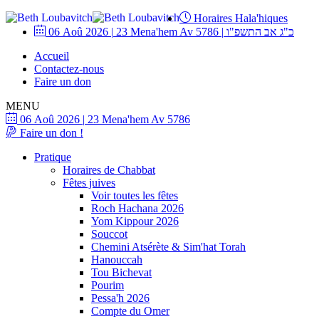
Horaires Hala'hiques
06 Aoû 2026
|
23 Mena'hem Av 5786
|
כ"ג אב התשפ"ו
Accueil
Contactez-nous
Faire un don
MENU
06 Aoû 2026
|
23 Mena'hem Av 5786
Faire un don !
Pratique
Horaires de Chabbat
Fêtes juives
Voir toutes les fêtes
Roch Hachana 2026
Yom Kippour 2026
Souccot
Chemini Atsérète & Sim'hat Torah
Hanouccah
Tou Bichevat
Pourim
Pessa'h 2026
Compte du Omer