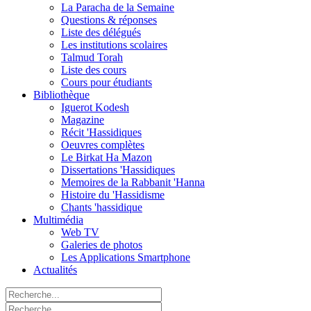
La Paracha de la Semaine
Questions & réponses
Liste des délégués
Les institutions scolaires
Talmud Torah
Liste des cours
Cours pour étudiants
Bibliothèque
Iguerot Kodesh
Magazine
Récit 'Hassidiques
Oeuvres complètes
Le Birkat Ha Mazon
Dissertations 'Hassidiques
Memoires de la Rabbanit 'Hanna
Histoire du 'Hassidisme
Chants 'hassidique
Multimédia
Web TV
Galeries de photos
Les Applications Smartphone
Actualités