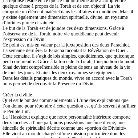
La réponse réside en ce que ce fait lui-même aide à comprendre
quelque chose à propos de la Torah et de son objectif. La vie
comporte un élément matériel dans les affaires du quotidien. Mais il
y existe également une dimension spirituelle, divine, un royaume
d’infinies pureté et sainteté.
Le but de la Torah est de joindre ces deux dimensions. Grâce à
l’observance de la Torah, notre vie quotidienne peut devenir
l’expression du Divin.
Ce point est mis en valeur par la juxtaposition des deux Parachiot.
La semaine dernière, la Paracha racontait la Révélation de D.ieu.
Cette semaine, il s’agit de lois simples, quotidiennes, que quiconque
peut comprendre. Grâce à la force de la Torah, l’inspiration du mont
Sinaï devient compréhensible et pleine de sens au niveau de la vie
de tous les jours. Et ainsi les deux royaumes se rejoignent.
Dans les détails pratiques du monde, vivre en accord avec la Torah
nous permet de découvrir la Présence du Divin.
Créer la civilité
Quel est le but des commandements ? L’une des explications que
l’on donne pour répondre à cette question est qu’ils servent à raffiner
le Peuple Juif.
La ‘Hassidout explique que notre personnalité intérieure comporte
deux facettes : d’une part, nous possédons une âme divine, une
étincelle de spiritualité décrite comme une «portion de Divinité».
Elle vient au monde chargée d’une mission particulière dont les