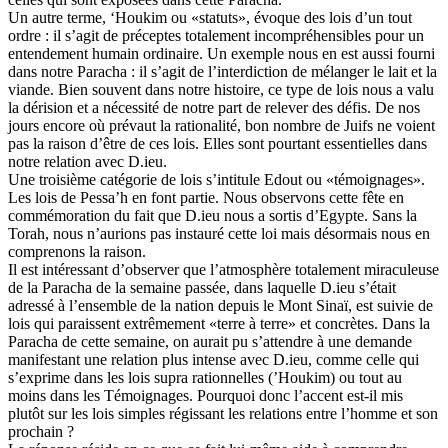
Un autre terme, ‘Houkim ou «statuts», évoque des lois d’un tout
ordre : il s’agit de préceptes totalement incompréhensibles pour un
entendement humain ordinaire. Un exemple nous en est aussi fourni
dans notre Paracha : il s’agit de l’interdiction de mélanger le lait et la
viande. Bien souvent dans notre histoire, ce type de lois nous a valu
la dérision et a nécessité de notre part de relever des défis. De nos
jours encore où prévaut la rationalité, bon nombre de Juifs ne voient
pas la raison d’être de ces lois. Elles sont pourtant essentielles dans
notre relation avec D.ieu.
Une troisième catégorie de lois s’intitule Edout ou «témoignages».
Les lois de Pessa’h en font partie. Nous observons cette fête en
commémoration du fait que D.ieu nous a sortis d’Egypte. Sans la
Torah, nous n’aurions pas instauré cette loi mais désormais nous en
comprenons la raison.
Il est intéressant d’observer que l’atmosphère totalement miraculeuse
de la Paracha de la semaine passée, dans laquelle D.ieu s’était
adressé à l’ensemble de la nation depuis le Mont Sinaï, est suivie de
lois qui paraissent extrêmement «terre à terre» et concrètes. Dans la
Paracha de cette semaine, on aurait pu s’attendre à une demande
manifestant une relation plus intense avec D.ieu, comme celle qui
s’exprime dans les lois supra rationnelles (’Houkim) ou tout au
moins dans les Témoignages. Pourquoi donc l’accent est-il mis
plutôt sur les lois simples régissant les relations entre l’homme et son
prochain ?