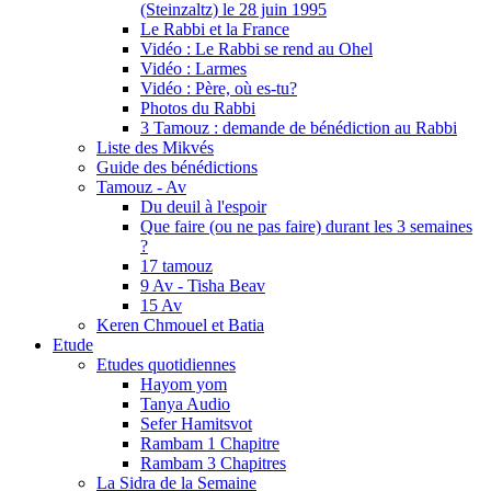
(Steinzaltz) le 28 juin 1995
Le Rabbi et la France
Vidéo : Le Rabbi se rend au Ohel
Vidéo : Larmes
Vidéo : Père, où es-tu?
Photos du Rabbi
3 Tamouz : demande de bénédiction au Rabbi
Liste des Mikvés
Guide des bénédictions
Tamouz - Av
Du deuil à l'espoir
Que faire (ou ne pas faire) durant les 3 semaines
?
17 tamouz
9 Av - Tisha Beav
15 Av
Keren Chmouel et Batia
Etude
Etudes quotidiennes
Hayom yom
Tanya Audio
Sefer Hamitsvot
Rambam 1 Chapitre
Rambam 3 Chapitres
La Sidra de la Semaine