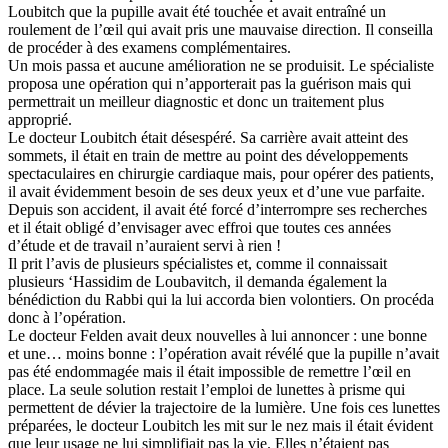
Loubitch que la pupille avait été touchée et avait entraîné un
roulement de l’œil qui avait pris une mauvaise direction. Il conseilla
de procéder à des examens complémentaires.
Un mois passa et aucune amélioration ne se produisit. Le spécialiste
proposa une opération qui n’apporterait pas la guérison mais qui
permettrait un meilleur diagnostic et donc un traitement plus
approprié.
Le docteur Loubitch était désespéré. Sa carrière avait atteint des
sommets, il était en train de mettre au point des développements
spectaculaires en chirurgie cardiaque mais, pour opérer des patients,
il avait évidemment besoin de ses deux yeux et d’une vue parfaite.
Depuis son accident, il avait été forcé d’interrompre ses recherches
et il était obligé d’envisager avec effroi que toutes ces années
d’étude et de travail n’auraient servi à rien !
Il prit l’avis de plusieurs spécialistes et, comme il connaissait
plusieurs ‘Hassidim de Loubavitch, il demanda également la
bénédiction du Rabbi qui la lui accorda bien volontiers. On procéda
donc à l’opération.
Le docteur Felden avait deux nouvelles à lui annoncer : une bonne
et une… moins bonne : l’opération avait révélé que la pupille n’avait
pas été endommagée mais il était impossible de remettre l’œil en
place. La seule solution restait l’emploi de lunettes à prisme qui
permettent de dévier la trajectoire de la lumière. Une fois ces lunettes
préparées, le docteur Loubitch les mit sur le nez mais il était évident
que leur usage ne lui simplifiait pas la vie. Elles n’étaient pas