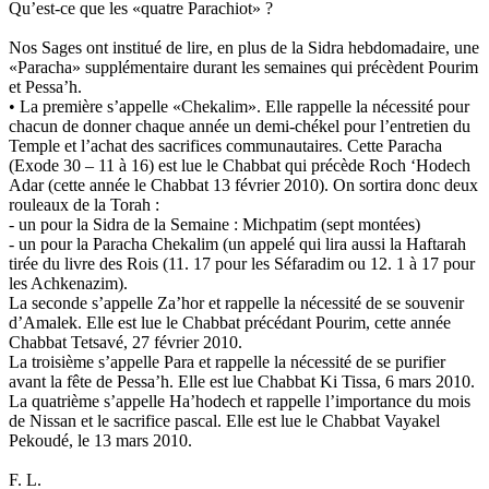
Qu’est-ce que les «quatre Parachiot» ?
Nos Sages ont institué de lire, en plus de la Sidra hebdomadaire, une
«Paracha» supplémentaire durant les semaines qui précèdent Pourim
et Pessa’h.
• La première s’appelle «Chekalim». Elle rappelle la nécessité pour
chacun de donner chaque année un demi-chékel pour l’entretien du
Temple et l’achat des sacrifices communautaires. Cette Paracha
(Exode 30 – 11 à 16) est lue le Chabbat qui précède Roch ‘Hodech
Adar (cette année le Chabbat 13 février 2010). On sortira donc deux
rouleaux de la Torah :
- un pour la Sidra de la Semaine : Michpatim (sept montées)
- un pour la Paracha Chekalim (un appelé qui lira aussi la Haftarah
tirée du livre des Rois (11. 17 pour les Séfaradim ou 12. 1 à 17 pour
les Achkenazim).
La seconde s’appelle Za’hor et rappelle la nécessité de se souvenir
d’Amalek. Elle est lue le Chabbat précédant Pourim, cette année
Chabbat Tetsavé, 27 février 2010.
La troisième s’appelle Para et rappelle la nécessité de se purifier
avant la fête de Pessa’h. Elle est lue Chabbat Ki Tissa, 6 mars 2010.
La quatrième s’appelle Ha’hodech et rappelle l’importance du mois
de Nissan et le sacrifice pascal. Elle est lue le Chabbat Vayakel
Pekoudé, le 13 mars 2010.
F. L.