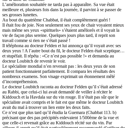
L’amélioration souhaitée ne tarda pas à apparaître. Sa vue était
meilleure et, plusieurs fois dans la journée, il parvint à se passer de
ses grosses lunettes.
Au bout du quatrième Chabbat, il était complètement guéri !
Il était fou de joie. Non seulement ses yeux de chair voyaient mieux
mais même ses yeux «spirituels» s’étaient améliorés et il voyait la
vie de façon plus sereine. Quelques jours plus tard, il reprit son
travail comme si rien ne s’était passé !
Il téléphona au docteur Felden et lui annonça qu’il voyait avec ses
deux yeux ! A l’autre bout du fil, le docteur Felden était sceptique…
et stupéfait. Il répéta : «Ce n’est pas possible !» et demanda au
docteur Loubitch de revenir le voir.
Le spécialiste mondial n’en revenait pas : les deux yeux de son
patient fonctionnaient parfaitement. Il compara les résultats des
nombreux examens. Son visage exprimait un étonnement mêlé
d’incompréhension.
Le docteur Loubitch raconta au docteur Felden qu’il s’était adressé
au Rabbi, que celui-ci lui avait demandé de veiller à réciter le
Kiddouch et la Havdala sur du vin rouge. Il n’était pas sûr que le
spécialiste avait compris et le fait est que même le docteur Loubitch
avait du mal à trouver un lien entre les deux faits.
Ce n’est que plus tard qu’il étudia la Guemara (Chabbat 113. b)
précisant que des pas précipités enlevaient 1/500ème de la vue et
que celle-ci revenait grâce au Kiddouch récité sur du vin. Par
ailleurs il apprit qu’il était particulièrement recommandé d’utiliser du