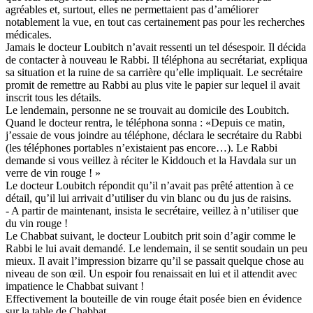
agréables et, surtout, elles ne permettaient pas d’améliorer
notablement la vue, en tout cas certainement pas pour les recherches
médicales.
Jamais le docteur Loubitch n’avait ressenti un tel désespoir. Il décida
de contacter à nouveau le Rabbi. Il téléphona au secrétariat, expliqua
sa situation et la ruine de sa carrière qu’elle impliquait. Le secrétaire
promit de remettre au Rabbi au plus vite le papier sur lequel il avait
inscrit tous les détails.
Le lendemain, personne ne se trouvait au domicile des Loubitch.
Quand le docteur rentra, le téléphona sonna : «Depuis ce matin,
j’essaie de vous joindre au téléphone, déclara le secrétaire du Rabbi
(les téléphones portables n’existaient pas encore…). Le Rabbi
demande si vous veillez à réciter le Kiddouch et la Havdala sur un
verre de vin rouge ! »
Le docteur Loubitch répondit qu’il n’avait pas prêté attention à ce
détail, qu’il lui arrivait d’utiliser du vin blanc ou du jus de raisins.
- A partir de maintenant, insista le secrétaire, veillez à n’utiliser que
du vin rouge !
Le Chabbat suivant, le docteur Loubitch prit soin d’agir comme le
Rabbi le lui avait demandé. Le lendemain, il se sentit soudain un peu
mieux. Il avait l’impression bizarre qu’il se passait quelque chose au
niveau de son œil. Un espoir fou renaissait en lui et il attendit avec
impatience le Chabbat suivant !
Effectivement la bouteille de vin rouge était posée bien en évidence
sur la table de Chabbat.