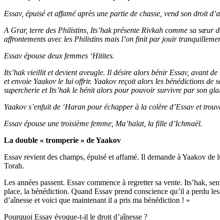
Essav, épuisé et affamé après une partie de chasse, vend son droit d’a
A Grar, terre des Philistins, Its’hak présente Rivkah comme sa sœur de 
affrontements avec les Philistins mais l’on finit par jouir tranquilleme
Essav épouse deux femmes ‘Hitites.
Its’hak vieillit et devient aveugle. Il désire alors bénir Essav, avant 
et envoie Yaakov le lui offrir. Yaakov reçoit alors les bénédictions de 
supercherie et Its’hak le bénit alors pour pouvoir survivre par son gla
Yaakov s’enfuit de ‘Haran pour échapper à la colère d’Essav et trouv
Essav épouse une troisième femme, Ma’halat, la fille d’Ichmaël.
La double « tromperie » de Yaakov
Essav revient des champs, épuisé et affamé. Il demande à Yaakov de lui
Torah.
Les années passent. Essav commence à regretter sa vente. Its’hak, sent
place, la bénédiction. Quand Essav prend conscience qu’il a perdu les b
d’aînesse et voici que maintenant il a pris ma bénédiction ! »
Pourquoi Essav évoque-t-il le droit d’aînesse ?