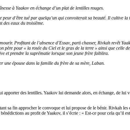
înesse à Yaakov en échange d’un plat de lentilles rouges.
peur d’être tué par quelqu’un qui convoiterait sa beauté. Il cultive la t
nt des eaux du troisième.
de mourir. Profitant de l’absence d’Essav, parti chasser, Rivkah revêt Yaa
son père pour « la rosée du Ciel et le gras de la terre » ainsi que celle 
ive et prendre la suprématie lorsque son jeune frère faiblira.
er une épouse dans la famille du frère de sa mère, Laban.
 apporter des lentilles. Yaakov lui demande alors, en échange, de lui v
ant sa fin approcher le convoque et lui propose de le bénir. Rivkah les e
énédictions au profit de Yaakov, il s’écrie : « Est-ce pour cela qu’il es