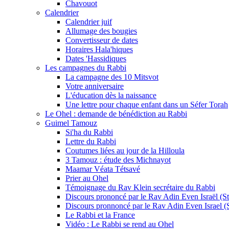
Chavouot
Calendrier
Calendrier juif
Allumage des bougies
Convertisseur de dates
Horaires Hala'hiques
Dates 'Hassidiques
Les campagnes du Rabbi
La campagne des 10 Mitsvot
Votre anniversaire
L'éducation dès la naissance
Une lettre pour chaque enfant dans un Séfer Torah
Le Ohel : demande de bénédiction au Rabbi
Guimel Tamouz
Si'ha du Rabbi
Lettre du Rabbi
Coutumes liées au jour de la Hilloula
3 Tamouz : étude des Michnayot
Maamar Véata Tétsavé
Prier au Ohel
Témoignage du Rav Klein secrétaire du Rabbi
Discours prononcé par le Rav Adin Even Israël (Ste
Discours pronnoncé par le Rav Adin Even Israel (St
Le Rabbi et la France
Vidéo : Le Rabbi se rend au Ohel