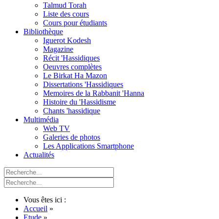
Talmud Torah
Liste des cours
Cours pour étudiants
Bibliothèque
Iguerot Kodesh
Magazine
Récit 'Hassidiques
Oeuvres complètes
Le Birkat Ha Mazon
Dissertations 'Hassidiques
Memoires de la Rabbanit 'Hanna
Histoire du 'Hassidisme
Chants 'hassidique
Multimédia
Web TV
Galeries de photos
Les Applications Smartphone
Actualités
Vous êtes ici :
Accueil
»
Etude
»