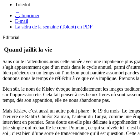
Toledot
Imprimer
E-mail
La sidra de la semaine (Toldot) en PDF
Editorial
Quand jaillit la vie
Sans doute l’attendions-nous cette année avec une impatience plus gra
s’agit apparemment que d’un mois dans le cycle annuel, parmi d’autres. P
bien précieux en un temps où l’horizon peut paraître assombri par des 
donnons-nous le temps de réfléchir à ce que cela implique. Prenons la r
Bien sûr, le nom de Kislev évoque immédiatement les images traditionnell
sur l’oppression etc. Cela fait penser à ces beaux livres où sont rassem
temps, dès son apparition, elle ne nous abandonne pas.
Mais Kislev, c’est aussi un autre point phare : le 19 du mois. Le temps
l’œuvre de Rabbi Chnéor Zalman, l’auteur du Tanya, comme une éruptio
intervient en premier. Sans doute est-elle plus délicate à appréhende
joie simple qui réchauffe le cœur. Pourtant, ce qui se révèle ici, c’est
soi ; c’est bien d’une sorte de transcendance qu’il est question. Cette 