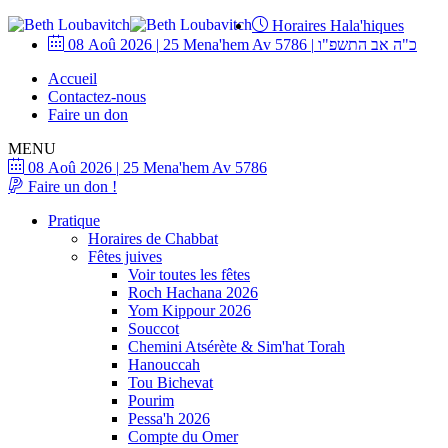
Horaires Hala'hiques
08 Aoû 2026
|
25 Mena'hem Av 5786
|
כ"ה אב התשפ"ו
Accueil
Contactez-nous
Faire un don
MENU
08 Aoû 2026
|
25 Mena'hem Av 5786
Faire un don !
Pratique
Horaires de Chabbat
Fêtes juives
Voir toutes les fêtes
Roch Hachana 2026
Yom Kippour 2026
Souccot
Chemini Atsérète & Sim'hat Torah
Hanouccah
Tou Bichevat
Pourim
Pessa'h 2026
Compte du Omer