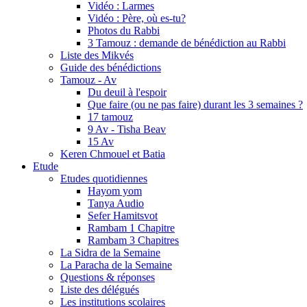
Vidéo : Larmes
Vidéo : Père, où es-tu?
Photos du Rabbi
3 Tamouz : demande de bénédiction au Rabbi
Liste des Mikvés
Guide des bénédictions
Tamouz - Av
Du deuil à l'espoir
Que faire (ou ne pas faire) durant les 3 semaines ?
17 tamouz
9 Av - Tisha Beav
15 Av
Keren Chmouel et Batia
Etude
Etudes quotidiennes
Hayom yom
Tanya Audio
Sefer Hamitsvot
Rambam 1 Chapitre
Rambam 3 Chapitres
La Sidra de la Semaine
La Paracha de la Semaine
Questions & réponses
Liste des délégués
Les institutions scolaires