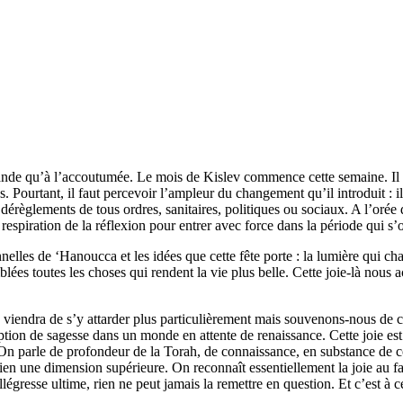
nde qu’à l’accoutumée. Le mois de Kislev commence cette semaine. Il se
ourtant, il faut percevoir l’ampleur du changement qu’il introduit : il e
dérèglements de tous ordres, sanitaires, politiques ou sociaux. A l’orée
espiration de la réflexion pour entrer avec force dans la période qui s’
es de ‘Hanoucca et les idées que cette fête porte : la lumière qui chasse
blées toutes les choses qui rendent la vie plus belle. Cette joie-là nous
 viendra de s’y attarder plus particulièrement mais souvenons-nous de ce 
n de sagesse dans un monde en attente de renaissance. Cette joie est d
r. On parle de profondeur de la Torah, de connaissance, en substance de
 bien une dimension supérieure. On reconnaît essentiellement la joie au fa
allégresse ultime, rien ne peut jamais la remettre en question. Et c’est à