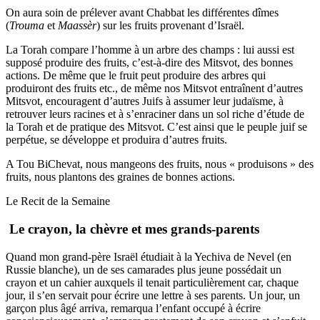
On aura soin de prélever avant Chabbat les différentes dîmes
(
Trouma
et
Maassèr
) sur les fruits provenant d’Israël.
La Torah compare l’homme à un arbre des champs : lui aussi est
supposé produire des fruits, c’est-à-dire des Mitsvot, des bonnes
actions. De même que le fruit peut produire des arbres qui
produiront des fruits etc., de même nos Mitsvot entraînent d’autres
Mitsvot, encouragent d’autres Juifs à assumer leur judaïsme, à
retrouver leurs racines et à s’enraciner dans un sol riche d’étude de
la Torah et de pratique des Mitsvot. C’est ainsi que le peuple juif se
perpétue, se développe et produira d’autres fruits.
A Tou BiChevat, nous mangeons des fruits, nous « produisons » des
fruits, nous plantons des graines de bonnes actions.
Le Recit de la Semaine
Le crayon, la chèvre et mes grands-parents
Quand mon grand-père Israël étudiait à la Yechiva de Nevel (en
Russie blanche), un de ses camarades plus jeune possédait un
crayon et un cahier auxquels il tenait particulièrement car, chaque
jour, il s’en servait pour écrire une lettre à ses parents. Un jour, un
garçon plus âgé arriva, remarqua l’enfant occupé à écrire