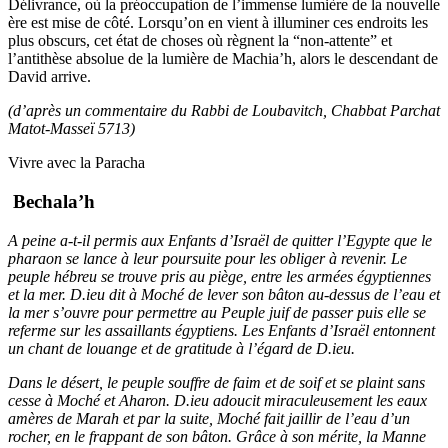
Délivrance, où la préoccupation de l’immense lumière de la nouvelle
ère est mise de côté. Lorsqu’on en vient à illuminer ces endroits les
plus obscurs, cet état de choses où règnent la “non-attente” et
l’antithèse absolue de la lumière de Machia’h, alors le descendant de
David arrive.
(d’après un commentaire du Rabbi de Loubavitch,
Chabbat Parchat
Matot-Masseï 5713)
Vivre avec la Paracha
Bechala’h
A peine a-t-il permis aux Enfants d’Israël de quitter l’Egypte que le
pharaon se lance à leur poursuite pour les obliger à revenir. Le
peuple hébreu se trouve pris au piège, entre les armées égyptiennes
et la mer. D.ieu dit à Moché de lever son bâton au-dessus de l’eau et
la mer s’ouvre pour permettre au Peuple juif de passer puis elle se
referme sur les assaillants égyptiens. Les Enfants d’Israël entonnent
un chant de louange et de gratitude à l’égard de D.ieu.
Dans le désert, le peuple souffre de faim et de soif et se plaint sans
cesse à Moché et Aharon. D.ieu adoucit miraculeusement les eaux
amères de Marah et par la suite, Moché fait jaillir de l’eau d’un
rocher, en le frappant de son bâton. Grâce à son mérite, la Manne