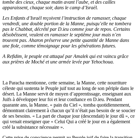
tombe des cieux, chaque matin avant l’aube, et des cailles
apparaissent, chaque soir, dans le camp d’Israël.
Les Enfants d’Israël reçoivent l’instruction de ramasser, chaque
vendredi, une double portion de la Manne, puisqu’elle ne tombera
pas le Chabbat, décrété par D.ieu comme jour de repos. Certains
désobéissent, veulent en ramasser le septième jour mais n’en
trouvent pas. Aharon préserve une petite quantité de Manne dans
une fiole, comme témoignage pour les générations futures.
A Refidim, le peuple est attaqué par Amalek qui est vaincu grâce
aux prières de Moché et une armée levée par Yehochoua.
La Paracha mentionne, cette semaine, la Manne, cette nourriture
céleste qui sustenta le Peuple juif tout au long de son périple dans le
désert. La Manne servit de moyen d’apprentissage, enseignant aux
Juifs à développer leur foi et leur confiance en D.ieu. Pendant
quarante ans, la Manne, « pain du Ciel », tomba quotidiennement,
démontrant clairement à chacun qu’il n’était pas besoin de se soucier
de ses besoins. « La part de chaque jour (descendait) le jour dû », ce
qui venait enseigner que « Celui Qui a créé le jour en a également
créé la subsistance nécessaire ».
Cette prise de conscience permit au Peuple juif de faire la transition