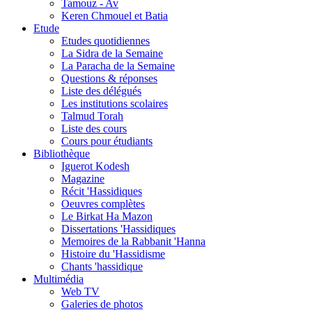
Tamouz - Av
Keren Chmouel et Batia
Etude
Etudes quotidiennes
La Sidra de la Semaine
La Paracha de la Semaine
Questions & réponses
Liste des délégués
Les institutions scolaires
Talmud Torah
Liste des cours
Cours pour étudiants
Bibliothèque
Iguerot Kodesh
Magazine
Récit 'Hassidiques
Oeuvres complètes
Le Birkat Ha Mazon
Dissertations 'Hassidiques
Memoires de la Rabbanit 'Hanna
Histoire du 'Hassidisme
Chants 'hassidique
Multimédia
Web TV
Galeries de photos