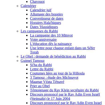
Chavouot
Calendrier
Calendrier juif
Allumage des bougies
Convertisseur de dates
Horaires Hala'hiques
Dates 'Hassidiques
Les campagnes du Rabbi
La campagne des 10 Mitsvot
Votre anniversaire
L'éducation dès la naissance
Une lettre pour chaque enfant dans un Séfer
Torah
Le Ohel : demande de bénédiction au Rabbi
Guimel Tamouz
Si'ha du Rabbi
Lettre du Rabbi
Coutumes liées au jour de la Hilloula
3 Tamouz : étude des Michnayot
Maamar Véata Tétsavé
Prier au Ohel
Témoignage du Rav Klein secrétaire du Rabbi
Discours prononcé par le Rav Adin Even Israël
(Steinsaltz) le 17 Juin 2004
Discours pronnoncé par le Rav Adin Even Israel