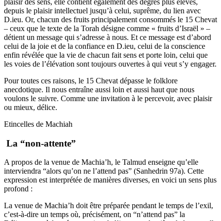
plaisir des sens, elle contient également des degrés plus élevés,
depuis le plaisir intellectuel jusqu’à celui, suprême, du lien avec
D.ieu. Or, chacun des fruits principalement consommés le 15 Chevat
– ceux que le texte de la Torah désigne comme « fruits d’Israël » –
détient un message qui s’adresse à nous. Et ce message est d’abord
celui de la joie et de la confiance en D.ieu, celui de la conscience
enfin révélée que la vie de chacun fait sens et porte loin, celui que
les voies de l’élévation sont toujours ouvertes à qui veut s’y engager.
Pour toutes ces raisons, le 15 Chevat dépasse le folklore
anecdotique. Il nous entraîne aussi loin et aussi haut que nous
voulons le suivre. Comme une invitation à le percevoir, avec plaisir
ou mieux, délice.
Etincelles de Machiah
La “non-attente”
A propos de la venue de Machia’h, le Talmud enseigne qu’elle
interviendra “alors qu’on ne l’attend pas” (Sanhedrin 97a). Cette
expression est interprétée de manières diverses, en voici un sens plus
profond :
La venue de Machia’h doit être préparée pendant le temps de l’exil,
c’est-à-dire un temps où, précisément, on “n’attend pas” la