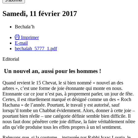
Samedi, 11 février 2017
Bechala’h
Imprimer
E-mail
bechalah_5777_1.pdf
Editorial
Un nouvel an, aussi pour les hommes !
Quand revient le 15 Chevat, le si bien nommé « nouvel an des
arbres », c’est une forme de joie étonnante qui monte en nous.
Etonnante car ce jour n’est pas, à proprement parler, un jour de fête.
Certes, il est rituellement marqué et désigné comme un des « Roch
Hachana » de l’année. Pourtant, le travail y est autorisé, sauf
lorsqu’il tombe un Chabbat évidemment. Alors, donner à cette joie –
pourtant bien réelle – une catégorie définie semble bien difficile. Il
nous faut donc pénétrer cette joie diffuse, la faire véritablement nôtre
afin qu’elle produise tous les effets propres à un tel sentiment.
Relevons que, si la coutume – instaurée par Rabbi Isaac Louria, le