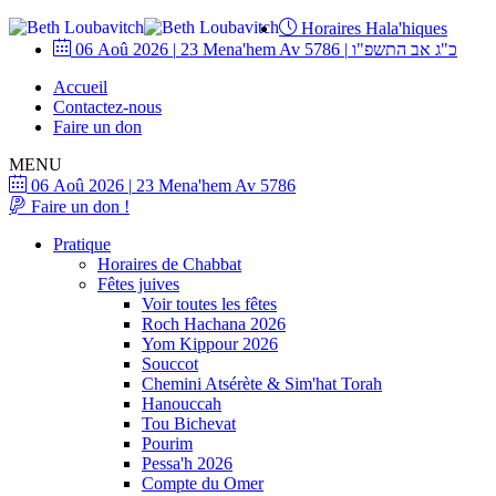
Horaires Hala'hiques
06 Aoû 2026
|
23 Mena'hem Av 5786
|
כ"ג אב התשפ"ו
Accueil
Contactez-nous
Faire un don
MENU
06 Aoû 2026
|
23 Mena'hem Av 5786
Faire un don !
Pratique
Horaires de Chabbat
Fêtes juives
Voir toutes les fêtes
Roch Hachana 2026
Yom Kippour 2026
Souccot
Chemini Atsérète & Sim'hat Torah
Hanouccah
Tou Bichevat
Pourim
Pessa'h 2026
Compte du Omer