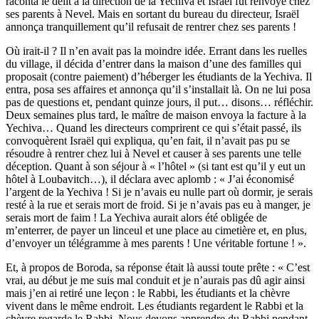
raconta le délit à la direction de la Yechiva et Israël fut renvoyé chez
ses parents à Nevel. Mais en sortant du bureau du directeur, Israël
annonça tranquillement qu’il refusait de rentrer chez ses parents !
Où irait-il ? Il n’en avait pas la moindre idée. Errant dans les ruelles
du village, il décida d’entrer dans la maison d’une des familles qui
proposait (contre paiement) d’héberger les étudiants de la Yechiva. Il
entra, posa ses affaires et annonça qu’il s’installait là. On ne lui posa
pas de questions et, pendant quinze jours, il put… disons… réfléchir.
Deux semaines plus tard, le maître de maison envoya la facture à la
Yechiva… Quand les directeurs comprirent ce qui s’était passé, ils
convoquèrent Israël qui expliqua, qu’en fait, il n’avait pas pu se
résoudre à rentrer chez lui à Nevel et causer à ses parents une telle
déception. Quant à son séjour à « l’hôtel » (si tant est qu’il y eut un
hôtel à Loubavitch…), il déclara avec aplomb : « J’ai économisé
l’argent de la Yechiva ! Si je n’avais eu nulle part où dormir, je serais
resté à la rue et serais mort de froid. Si je n’avais pas eu à manger, je
serais mort de faim ! La Yechiva aurait alors été obligée de
m’enterrer, de payer un linceul et une place au cimetière et, en plus,
d’envoyer un télégramme à mes parents ! Une véritable fortune ! ».
Et, à propos de Boroda, sa réponse était là aussi toute prête : « C’est
vrai, au début je me suis mal conduit et je n’aurais pas dû agir ainsi
mais j’en ai retiré une leçon : le Rabbi, les étudiants et la chèvre
vivent dans le même endroit. Les étudiants regardent le Rabbi et la
chèvre regarde le Rabbi. Nous devons apprendre du Rabbi pendant