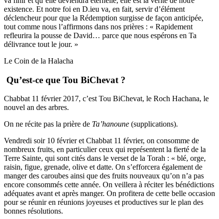
va finir et qu’elle deviendra éternelle, elle est la vérité de notre
existence. Et notre foi en D.ieu va, en fait, servir d’élément
déclencheur pour que la Rédemption surgisse de façon anticipée,
tout comme nous l’affirmons dans nos prières : « Rapidement
refleurira la pousse de David… parce que nous espérons en Ta
délivrance tout le jour. »
Le Coin de la Halacha
Qu’est-ce que Tou BiChevat ?
Chabbat 11 février 2017, c’est Tou BiChevat, le Roch Hachana, le
nouvel an des arbres.
On ne récite pas la prière de
Ta’hanoune
(supplications).
Vendredi soir 10 février et Chabbat 11 février, on consomme de
nombreux fruits, en particulier ceux qui représentent la fierté de la
Terre Sainte, qui sont cités dans le verset de la Torah : « blé, orge,
raisin, figue, grenade, olive et datte. On s’efforcera également de
manger des caroubes ainsi que des fruits nouveaux qu’on n’a pas
encore consommés cette année. On veillera à réciter les bénédictions
adéquates avant et après manger. On profitera de cette belle occasion
pour se réunir en réunions joyeuses et productives sur le plan des
bonnes résolutions.