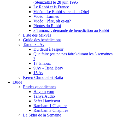
(Steinzaltz) le 28 juin 1995
Le Rabbi et la France
Vidéo : Le Rabbi se rend au Ohel
Vidéo : Larmes
Vidéo : Père, où es-tu?
Photos du Rabbi
3 Tamouz : demande de bénédiction au Rabbi
Liste des Mikvés
Guide des bénédictions
Tamouz - Av
Du deuil à l'espoir
Que faire (ou ne pas faire) durant les 3 semaines
?
17 tamouz
9 Av - Tisha Beav
15 Av
Keren Chmouel et Batia
Etude
Etudes quotidiennes
Hayom yom
Tanya Audio
Sefer Hamitsvot
Rambam 1 Chapitre
Rambam 3 Chapitres
La Sidra de la Semaine