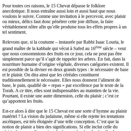
Pour toutes ces raisons, le 15 Chevat dépasse le folklore
anecdotique. Il nous entraîne aussi loin et aussi haut que nous
voulons le suivre. Comme une invitation à le percevoir, avec plaisir
ou mieux, délics faut donc pénétrer cette joie diffuse, la faire
véritablement nôtre afin qu’elle produise tous les effets propres à un
tel sentiment.
Relevons que, si la coutume – instaurée par Rabbi Isaac Louria, le
ème
grand maître de la kabbale qui vécut à Safed au 16
siècle – veut
que nous consommions des fruits en ce jour, cela ne peut pas être
simplement parce qu’il s’agit de rappeler les arbres. En fait, dans la
nourriture humaine d’origine végétale, diverses catégories existent. Il
est possible de la diviser en deux grands types : le nécessaire de base
et le plaisir. On dira ainsi que les céréales constituent
traditionnellement le nécessaire. Elles nous donnent l’aliment de
base, le pain, qualifié de « repas » par excellence par le texte de la
Torah. A ce titre, elles sont indispensables au maintien de la vie.
Pourtant, il existe une autre dimension, celle du plaisir ; c’est ce
qu’apportent les fruits.
Est-ce alors à dire que le 15 Chevat est une sorte d’hymne au plaisir
matériel ? La vision du judaïsme, même si elle rejette les tentations
ascétiques, est très éloignée d’une telle conception. C’est que la
notion de plaisir a bien des significations. Si elle inclut celle du