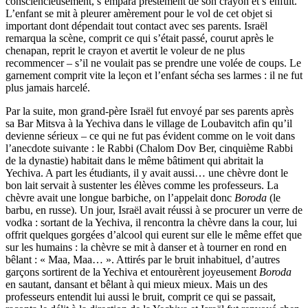
consciencieusement, s’empara prestement de son crayon et s’enfuit.
L’enfant se mit à pleurer amèrement pour le vol de cet objet si
important dont dépendait tout contact avec ses parents. Israël
remarqua la scène, comprit ce qui s’était passé, courut après le
chenapan, reprit le crayon et avertit le voleur de ne plus
recommencer – s’il ne voulait pas se prendre une volée de coups. Le
garnement comprit vite la leçon et l’enfant sécha ses larmes : il ne fut
plus jamais harcelé.
Par la suite, mon grand-père Israël fut envoyé par ses parents après
sa Bar Mitsva à la Yechiva dans le village de Loubavitch afin qu’il
devienne sérieux – ce qui ne fut pas évident comme on le voit dans
l’anecdote suivante : le Rabbi (Chalom Dov Ber, cinquième Rabbi
de la dynastie) habitait dans le même bâtiment qui abritait la
Yechiva. A part les étudiants, il y avait aussi… une chèvre dont le
bon lait servait à sustenter les élèves comme les professeurs. La
chèvre avait une longue barbiche, on l’appelait donc
Boroda
(le
barbu, en russe). Un jour, Israël avait réussi à se procurer un verre de
vodka : sortant de la Yechiva, il rencontra la chèvre dans la cour, lui
offrit quelques gorgées d’alcool qui eurent sur elle le même effet que
sur les humains : la chèvre se mit à danser et à tourner en rond en
bêlant : « Maa, Maa… ». Attirés par le bruit inhabituel, d’autres
garçons sortirent de la Yechiva et entourèrent joyeusement
Boroda
en sautant, dansant et bêlant à qui mieux mieux. Mais un des
professeurs entendit lui aussi le bruit, comprit ce qui se passait,