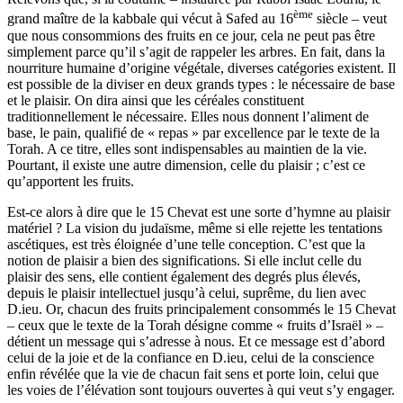
ème
grand maître de la kabbale qui vécut à Safed au 16
siècle – veut
que nous consommions des fruits en ce jour, cela ne peut pas être
simplement parce qu’il s’agit de rappeler les arbres. En fait, dans la
nourriture humaine d’origine végétale, diverses catégories existent. Il
est possible de la diviser en deux grands types : le nécessaire de base
et le plaisir. On dira ainsi que les céréales constituent
traditionnellement le nécessaire. Elles nous donnent l’aliment de
base, le pain, qualifié de « repas » par excellence par le texte de la
Torah. A ce titre, elles sont indispensables au maintien de la vie.
Pourtant, il existe une autre dimension, celle du plaisir ; c’est ce
qu’apportent les fruits.
Est-ce alors à dire que le 15 Chevat est une sorte d’hymne au plaisir
matériel ? La vision du judaïsme, même si elle rejette les tentations
ascétiques, est très éloignée d’une telle conception. C’est que la
notion de plaisir a bien des significations. Si elle inclut celle du
plaisir des sens, elle contient également des degrés plus élevés,
depuis le plaisir intellectuel jusqu’à celui, suprême, du lien avec
D.ieu. Or, chacun des fruits principalement consommés le 15 Chevat
– ceux que le texte de la Torah désigne comme « fruits d’Israël » –
détient un message qui s’adresse à nous. Et ce message est d’abord
celui de la joie et de la confiance en D.ieu, celui de la conscience
enfin révélée que la vie de chacun fait sens et porte loin, celui que
les voies de l’élévation sont toujours ouvertes à qui veut s’y engager.