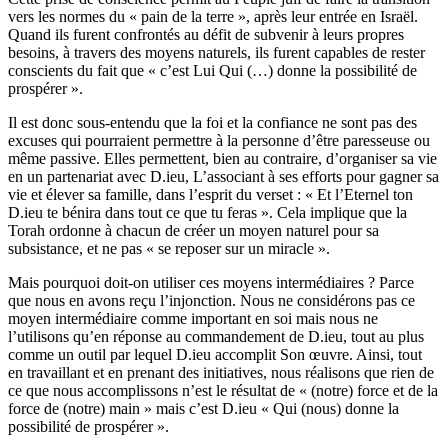
vers les normes du « pain de la terre », après leur entrée en Israël.
Quand ils furent confrontés au défit de subvenir à leurs propres
besoins, à travers des moyens naturels, ils furent capables de rester
conscients du fait que « c’est Lui Qui (…) donne la possibilité de
prospérer ».
Il est donc sous-entendu que la foi et la confiance ne sont pas des
excuses qui pourraient permettre à la personne d’être paresseuse ou
même passive. Elles permettent, bien au contraire, d’organiser sa vie
en un partenariat avec D.ieu, L’associant à ses efforts pour gagner sa
vie et élever sa famille, dans l’esprit du verset : « Et l’Eternel ton
D.ieu te bénira dans tout ce que tu feras ». Cela implique que la
Torah ordonne à chacun de créer un moyen naturel pour sa
subsistance, et ne pas « se reposer sur un miracle ».
Mais pourquoi doit-on utiliser ces moyens intermédiaires ? Parce
que nous en avons reçu l’injonction. Nous ne considérons pas ce
moyen intermédiaire comme important en soi mais nous ne
l’utilisons qu’en réponse au commandement de D.ieu, tout au plus
comme un outil par lequel D.ieu accomplit Son œuvre. Ainsi, tout
en travaillant et en prenant des initiatives, nous réalisons que rien de
ce que nous accomplissons n’est le résultat de « (notre) force et de la
force de (notre) main » mais c’est D.ieu « Qui (nous) donne la
possibilité de prospérer ».