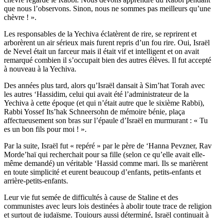
que nous l’observons. Sinon, nous ne sommes pas meilleurs qu’une
chèvre ! ».
Les responsables de la Yechiva éclatèrent de rire, se reprirent et
arborèrent un air sérieux mais furent repris d’un fou rire. Oui, Israël
de Nevel était un farceur mais il était vif et intelligent et on avait
remarqué combien il s’occupait bien des autres élèves. Il fut accepté
à nouveau à la Yechiva.
Des années plus tard, alors qu’Israël dansait à Sim’hat Torah avec
les autres ‘Hassidim, celui qui avait été l’administrateur de la
Yechiva à cette époque (et qui n’était autre que le sixième Rabbi),
Rabbi Yossef Its’hak Schneersohn de mémoire bénie, plaça
affectueusement son bras sur l’épaule d’Israël en murmurant : « Tu
es un bon fils pour moi ! ».
Par la suite, Israël fut « repéré » par le père de ‘Hanna Pevzner, Rav
Morde’haï qui recherchait pour sa fille (selon ce qu’elle avait elle-
même demandé) un véritable ‘Hassid comme mari. Ils se marièrent
en toute simplicité et eurent beaucoup d’enfants, petits-enfants et
arrière-petits-enfants.
Leur vie fut semée de difficultés à cause de Staline et des
communistes avec leurs lois destinées à abolir toute trace de religion
et surtout de judaïsme. Toujours aussi déterminé, Israël continuait à