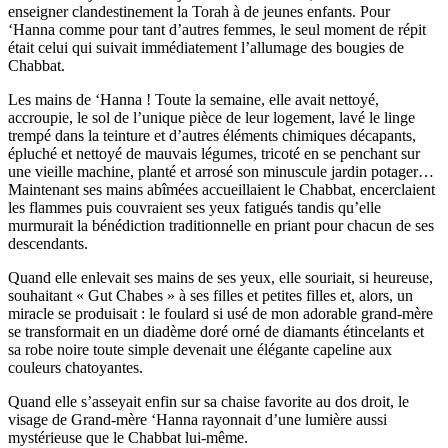
enseigner clandestinement la Torah à de jeunes enfants. Pour
‘Hanna comme pour tant d’autres femmes, le seul moment de répit
était celui qui suivait immédiatement l’allumage des bougies de
Chabbat.
Les mains de ‘Hanna ! Toute la semaine, elle avait nettoyé,
accroupie, le sol de l’unique pièce de leur logement, lavé le linge
trempé dans la teinture et d’autres éléments chimiques décapants,
épluché et nettoyé de mauvais légumes, tricoté en se penchant sur
une vieille machine, planté et arrosé son minuscule jardin potager…
Maintenant ses mains abîmées accueillaient le Chabbat, encerclaient
les flammes puis couvraient ses yeux fatigués tandis qu’elle
murmurait la bénédiction traditionnelle en priant pour chacun de ses
descendants.
Quand elle enlevait ses mains de ses yeux, elle souriait, si heureuse,
souhaitant « Gut Chabes » à ses filles et petites filles et, alors, un
miracle se produisait : le foulard si usé de mon adorable grand-mère
se transformait en un diadème doré orné de diamants étincelants et
sa robe noire toute simple devenait une élégante capeline aux
couleurs chatoyantes.
Quand elle s’asseyait enfin sur sa chaise favorite au dos droit, le
visage de Grand-mère ‘Hanna rayonnait d’une lumière aussi
mystérieuse que le Chabbat lui-même.