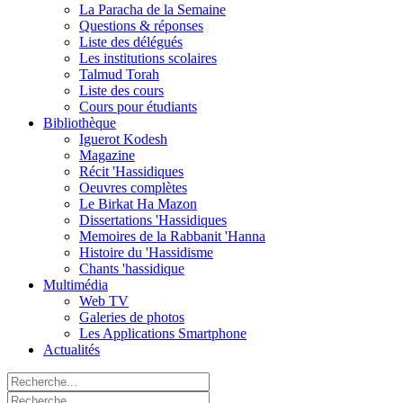
La Paracha de la Semaine
Questions & réponses
Liste des délégués
Les institutions scolaires
Talmud Torah
Liste des cours
Cours pour étudiants
Bibliothèque
Iguerot Kodesh
Magazine
Récit 'Hassidiques
Oeuvres complètes
Le Birkat Ha Mazon
Dissertations 'Hassidiques
Memoires de la Rabbanit 'Hanna
Histoire du 'Hassidisme
Chants 'hassidique
Multimédia
Web TV
Galeries de photos
Les Applications Smartphone
Actualités