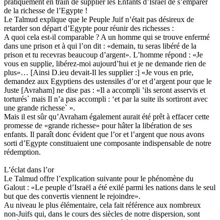
pratiquement en train de supplier les Enfants d’Israël de s’emparer
de la richesse de l’Egypte !
Le Talmud explique que le Peuple Juif n’était pas désireux de
retarder son départ d’Egypte pour réunir des richesses :
A quoi cela est-il comparable ? A un homme qui se trouve enfermé
dans une prison et à qui l’on dit : «demain, tu seras libéré de la
prison et tu recevras beaucoup d’argent». L’homme répond : «Je
vous en supplie, libérez-moi aujourd’hui et je ne demande rien de
plus»… [Ainsi D.ieu devait-Il les supplier :] «Je vous en prie,
demandez aux Egyptiens des ustensiles d’or et d’argent pour que le
Juste [Avraham] ne dise pas : «Il a accompli ’ils seront asservis et
torturés` mais Il n’a pas accompli : ‘et par la suite ils sortiront avec
une grande richesse` ».
Mais il est sûr qu’Avraham également aurait été prêt à effacer cette
promesse de «grande richesse» pour hâter la libération de ses
enfants. Il paraît donc évident que l’or et l’argent que nous avons
sorti d’Egypte constituaient une composante indispensable de notre
rédemption.
L’éclat dans l’or
Le Talmud offre l’explication suivante pour le phénomène du
Galout : «Le peuple d’Israël a été exilé parmi les nations dans le seul
but que des convertis viennent le rejoindre».
Au niveau le plus élémentaire, cela fait référence aux nombreux
non-Juifs qui, dans le cours des siècles de notre dispersion, sont