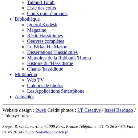
Talmud Torah
Liste des cours
Cours pour étudiants
Bibliothèque
Iguerot Kodesh
Magazine
Récit 'Hassidiques
Oeuvres complètes
Le Birkat Ha Mazon
Dissertations 'Hassidiques
Memoires de la Rabbanit 'Hanna
Histoire du 'Hassidisme
Chants 'hassidique
Multimédia
Web TV
Galeries de photos
Les Applications Smartphone
Actualités
Website design :
2web
Crédit photos :
LT Creative
/
Israel Bardugo
/
Thierry Guez
Siège : 8, rue Lamartine, 75009 Paris France
Téléphone : 01 45 26 87 60
,
Fax :
01 45 26 34 05
,
chabad@loubavitch.fr