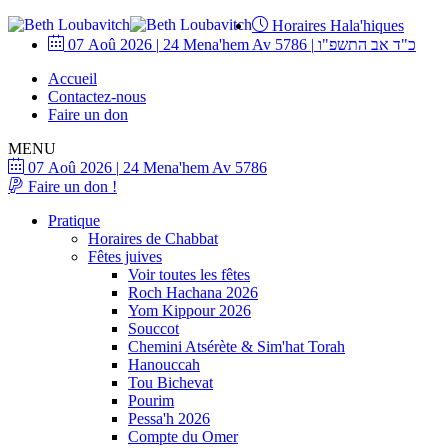
Horaires Hala'hiques
07 Aoû 2026
|
24 Mena'hem Av 5786
|
כ"ד אב התשפ"ו
Accueil
Contactez-nous
Faire un don
MENU
07 Aoû 2026
|
24 Mena'hem Av 5786
Faire un don !
Pratique
Horaires de Chabbat
Fêtes juives
Voir toutes les fêtes
Roch Hachana 2026
Yom Kippour 2026
Souccot
Chemini Atsérète & Sim'hat Torah
Hanouccah
Tou Bichevat
Pourim
Pessa'h 2026
Compte du Omer