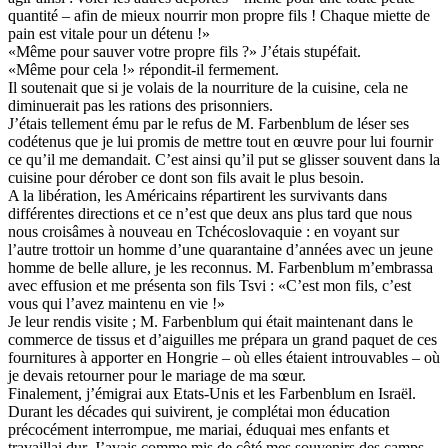
quantité – afin de mieux nourrir mon propre fils ! Chaque miette de
pain est vitale pour un détenu !»
«Même pour sauver votre propre fils ?» J’étais stupéfait.
«Même pour cela !» répondit-il fermement.
Il soutenait que si je volais de la nourriture de la cuisine, cela ne
diminuerait pas les rations des prisonniers.
J’étais tellement ému par le refus de M. Farbenblum de léser ses
codétenus que je lui promis de mettre tout en œuvre pour lui fournir
ce qu’il me demandait. C’est ainsi qu’il put se glisser souvent dans la
cuisine pour dérober ce dont son fils avait le plus besoin.
A la libération, les Américains répartirent les survivants dans
différentes directions et ce n’est que deux ans plus tard que nous
nous croisâmes à nouveau en Tchécoslovaquie : en voyant sur
l’autre trottoir un homme d’une quarantaine d’années avec un jeune
homme de belle allure, je les reconnus. M. Farbenblum m’embrassa
avec effusion et me présenta son fils Tsvi : «C’est mon fils, c’est
vous qui l’avez maintenu en vie !»
Je leur rendis visite ; M. Farbenblum qui était maintenant dans le
commerce de tissus et d’aiguilles me prépara un grand paquet de ces
fournitures à apporter en Hongrie – où elles étaient introuvables – où
je devais retourner pour le mariage de ma sœur.
Finalement, j’émigrai aux Etats-Unis et les Farbenblum en Israël.
Durant les décades qui suivirent, je complétai mon éducation
précocément interrompue, me mariai, éduquai mes enfants et
travaillai dur. J’avais comme mis de côté mes souvenirs des camps