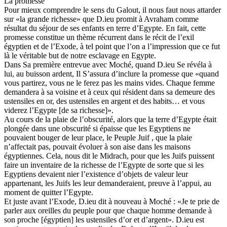
La promesse
Pour mieux comprendre le sens du Galout, il nous faut nous attarder
sur «la grande richesse» que D.ieu promit à Avraham comme
résultat du séjour de ses enfants en terre d’Egypte. En fait, cette
promesse constitue un thème récurrent dans le récit de l’exil
égyptien et de l’Exode, à tel point que l’on a l’impression que ce fut
là le véritable but de notre esclavage en Egypte.
Dans Sa première entrevue avec Moché, quand D.ieu Se révéla à
lui, au buisson ardent, Il S’assura d’inclure la promesse que «quand
vous partirez, vous ne le ferez pas les mains vides. Chaque femme
demandera à sa voisine et à ceux qui résident dans sa demeure des
ustensiles en or, des ustensiles en argent et des habits… et vous
viderez l’Egypte [de sa richesse]».
Au cours de la plaie de l’obscurité, alors que la terre d’Egypte était
plongée dans une obscurité si épaisse que les Egyptiens ne
pouvaient bouger de leur place, le Peuple Juif , que la plaie
n’affectait pas, pouvait évoluer à son aise dans les maisons
égyptiennes. Cela, nous dit le Midrach, pour que les Juifs puissent
faire un inventaire de la richesse de l’Egypte de sorte que si les
Egyptiens devaient nier l’existence d’objets de valeur leur
appartenant, les Juifs les leur demanderaient, preuve à l’appui, au
moment de quitter l’Egypte.
Et juste avant l’Exode, D.ieu dit à nouveau à Moché : «Je te prie de
parler aux oreilles du peuple pour que chaque homme demande à
son proche [égyptien] les ustensiles d’or et d’argent». D.ieu est