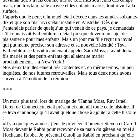
mais, une fois la retraite arrivée et les enfants mariés, tout revint à la
surface.
J’appris que le père, Chmouel, était décédé dans les années soixante-
dix et que son fils Tsvi s’était installé en Australie. Dès que
j’entendais parler de quelqu’un qui venait de ce pays, je demandais
s’il connaissait Farbenblum : c’était presque devenu un sujet de
plaisanterie pour mes enfants. Mais un jour ma fille reçut un invité
qui put même préciser son adresse et sa nouvelle identité : Tsvi
Farbenblum se faisait maintenant appeler Sam Moss, il avait deux
fils mariés et des petits-enfants qui allaient se marier
prochainement… à New York !
Nos deux familles étaient très contentes et, en même temps, un peu
inquiètes, de nos futures retrouvailles. Mais tous deux nous avons
survécu à l’émotion de la réunion…
* * *
Un mois plus tard, lors du mariage de ‘Hanna Moss, Rav Israël
Deren de Connecticut était présent et entendit toute cette histoire. Il
se leva et annonça qu’il avait quelque chose à ajouter à cette histoire
:
«Il y a quelques années, j’eus le privilège d’amener Steven et Caroll
Moss devant le Rabbi pour recevoir de sa main du gâteau au miel à
Hochaana Rabba. Je présentai Caroll au Rabbi en précisant qu’elle