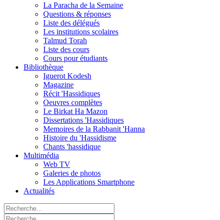
La Paracha de la Semaine
Questions & réponses
Liste des délégués
Les institutions scolaires
Talmud Torah
Liste des cours
Cours pour étudiants
Bibliothèque
Iguerot Kodesh
Magazine
Récit 'Hassidiques
Oeuvres complètes
Le Birkat Ha Mazon
Dissertations 'Hassidiques
Memoires de la Rabbanit 'Hanna
Histoire du 'Hassidisme
Chants 'hassidique
Multimédia
Web TV
Galeries de photos
Les Applications Smartphone
Actualités