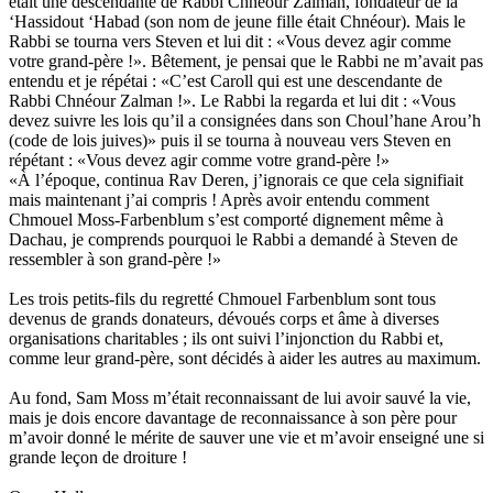
était une descendante de Rabbi Chnéour Zalman, fondateur de la
‘Hassidout ‘Habad (son nom de jeune fille était Chnéour). Mais le
Rabbi se tourna vers Steven et lui dit : «Vous devez agir comme
votre grand-père !». Bêtement, je pensai que le Rabbi ne m’avait pas
entendu et je répétai : «C’est Caroll qui est une descendante de
Rabbi Chnéour Zalman !». Le Rabbi la regarda et lui dit : «Vous
devez suivre les lois qu’il a consignées dans son Choul’hane Arou’h
(code de lois juives)» puis il se tourna à nouveau vers Steven en
répétant : «Vous devez agir comme votre grand-père !»
«À l’époque, continua Rav Deren, j’ignorais ce que cela signifiait
mais maintenant j’ai compris ! Après avoir entendu comment
Chmouel Moss-Farbenblum s’est comporté dignement même à
Dachau, je comprends pourquoi le Rabbi a demandé à Steven de
ressembler à son grand-père !»
Les trois petits-fils du regretté Chmouel Farbenblum sont tous
devenus de grands donateurs, dévoués corps et âme à diverses
organisations charitables ; ils ont suivi l’injonction du Rabbi et,
comme leur grand-père, sont décidés à aider les autres au maximum.
Au fond, Sam Moss m’était reconnaissant de lui avoir sauvé la vie,
mais je dois encore davantage de reconnaissance à son père pour
m’avoir donné le mérite de sauver une vie et m’avoir enseigné une si
grande leçon de droiture !