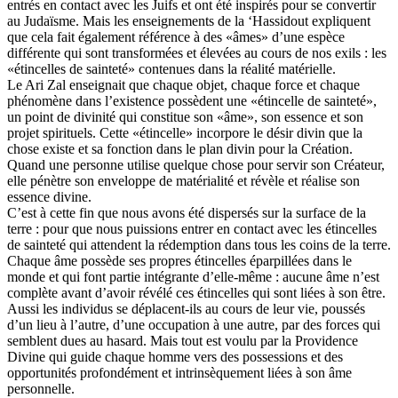
entrés en contact avec les Juifs et ont été inspirés pour se convertir
au Judaïsme. Mais les enseignements de la ‘Hassidout expliquent
que cela fait également référence à des «âmes» d’une espèce
différente qui sont transformées et élevées au cours de nos exils : les
«étincelles de sainteté» contenues dans la réalité matérielle.
Le Ari Zal enseignait que chaque objet, chaque force et chaque
phénomène dans l’existence possèdent une «étincelle de sainteté»,
un point de divinité qui constitue son «âme», son essence et son
projet spirituels. Cette «étincelle» incorpore le désir divin que la
chose existe et sa fonction dans le plan divin pour la Création.
Quand une personne utilise quelque chose pour servir son Créateur,
elle pénètre son enveloppe de matérialité et révèle et réalise son
essence divine.
C’est à cette fin que nous avons été dispersés sur la surface de la
terre : pour que nous puissions entrer en contact avec les étincelles
de sainteté qui attendent la rédemption dans tous les coins de la terre.
Chaque âme possède ses propres étincelles éparpillées dans le
monde et qui font partie intégrante d’elle-même : aucune âme n’est
complète avant d’avoir révélé ces étincelles qui sont liées à son être.
Aussi les individus se déplacent-ils au cours de leur vie, poussés
d’un lieu à l’autre, d’une occupation à une autre, par des forces qui
semblent dues au hasard. Mais tout est voulu par la Providence
Divine qui guide chaque homme vers des possessions et des
opportunités profondément et intrinsèquement liées à son âme
personnelle.