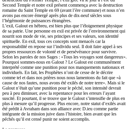
Second Temple et notre exil présent commença avec la destruction
romaine du Saint Temple en 69 (avant l’ère commune) et nous n’en
avons pas encore émergé après plus de dix-neuf siècles sous
l’hégémonie de puissances étrangères.
L’exil, Galout en hébreu, est bien plus que l’éloignement physique
de sa patrie. Une personne en exil est privée de l’environnement qui
nourrit son mode de vie, ses principes et ses valeurs, son identité
spirituelle. En exil, tous ces concepts sont menacés car la
responsabilité en repose sur l’individu seul. Il doit faire appel à ses
propres ressources de volonté et de persévérance pour survivre.
Selon les paroles de nos Sages : «Tous les voyages sont dangereux».
Pourquoi sommes-nous en Galout ? Le Galout est communément
interprété comme une punition pour nos manquements nationaux et
individuels. En fait, les Prophètes n’ont de cesse de le décrire
comme tel et dans nos prières nous nous lamentons du fait que «à
cause de nos fautes, nous avons été exilés de notre terre». Mais si le
Galout n’était qu’une punition pour le péché, son intensité devrait
peu à peu diminuer, avec la repentance pour les erreurs l’ayant
suscité. Et pourtant, il se trouve que le Galout s’intensifie de plus en
plus à mesure qu’il progresse. Plus encore, notre statut d’exilés avait
été prédit à Avraham dans son alliance avec D.ieu comme partie
intégrante de la mission juive dans l’histoire, bien avant que les
péchés qu’il est censé punir ne soient accomplis.