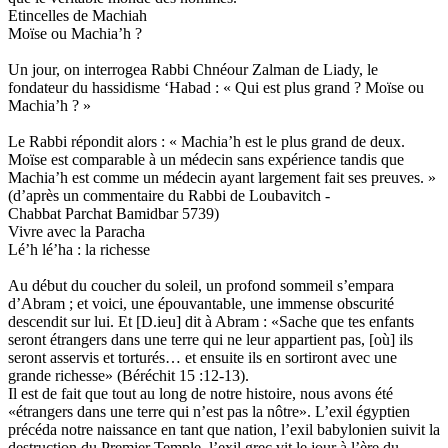
Etincelles de Machiah
Moïse ou Machia’h ?
Un jour, on interrogea Rabbi Chnéour Zalman de Liady, le
fondateur du hassidisme ‘Habad : « Qui est plus grand ? Moïse ou
Machia’h ? »
Le Rabbi répondit alors : « Machia’h est le plus grand de deux.
Moïse est comparable à un médecin sans expérience tandis que
Machia’h est comme un médecin ayant largement fait ses preuves. »
(d’après un commentaire du Rabbi de Loubavitch -
Chabbat Parchat Bamidbar 5739)
Vivre avec la Paracha
Lé’h lé’ha : la richesse
Au début du coucher du soleil, un profond sommeil s’empara
d’Abram ; et voici, une épouvantable, une immense obscurité
descendit sur lui. Et [D.ieu] dit à Abram : «Sache que tes enfants
seront étrangers dans une terre qui ne leur appartient pas, [où] ils
seront asservis et torturés… et ensuite ils en sortiront avec une
grande richesse» (Béréchit 15 :12-13).
Il est de fait que tout au long de notre histoire, nous avons été
«étrangers dans une terre qui n’est pas la nôtre». L’exil égyptien
précéda notre naissance en tant que nation, l’exil babylonien suivit la
destruction du Premier Temple, l’exil grec vit le jour à l’ère du