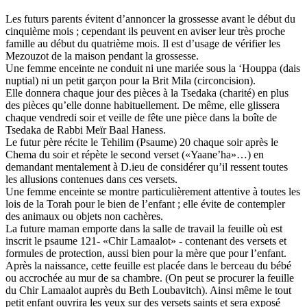
Les futurs parents évitent d’annoncer la grossesse avant le début du
cinquième mois ; cependant ils peuvent en aviser leur très proche
famille au début du quatrième mois. Il est d’usage de vérifier les
Mezouzot de la maison pendant la grossesse.
Une femme enceinte ne conduit ni une mariée sous la ‘Houppa (dais
nuptial) ni un petit garçon pour la Brit Mila (circoncision).
Elle donnera chaque jour des pièces à la Tsedaka (charité) en plus
des pièces qu’elle donne habituellement. De même, elle glissera
chaque vendredi soir et veille de fête une pièce dans la boîte de
Tsedaka de Rabbi Meïr Baal Haness.
Le futur père récite le Tehilim (Psaume) 20 chaque soir après le
Chema du soir et répète le second verset («Yaane’ha»…) en
demandant mentalement à D.ieu de considérer qu’il ressent toutes
les allusions contenues dans ces versets.
Une femme enceinte se montre particulièrement attentive à toutes les
lois de la Torah pour le bien de l’enfant ; elle évite de contempler
des animaux ou objets non cachères.
La future maman emporte dans la salle de travail la feuille où est
inscrit le psaume 121- «Chir Lamaalot» - contenant des versets et
formules de protection, aussi bien pour la mère que pour l’enfant.
Après la naissance, cette feuille est placée dans le berceau du bébé
ou accrochée au mur de sa chambre. (On peut se procurer la feuille
du Chir Lamaalot auprès du Beth Loubavitch). Ainsi même le tout
petit enfant ouvrira les yeux sur des versets saints et sera exposé