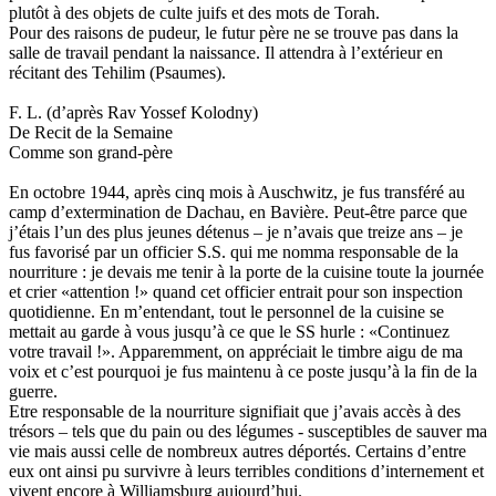
plutôt à des objets de culte juifs et des mots de Torah.
Pour des raisons de pudeur, le futur père ne se trouve pas dans la
salle de travail pendant la naissance. Il attendra à l’extérieur en
récitant des Tehilim (Psaumes).
F. L. (d’après Rav Yossef Kolodny)
De Recit de la Semaine
Comme son grand-père
En octobre 1944, après cinq mois à Auschwitz, je fus transféré au
camp d’extermination de Dachau, en Bavière. Peut-être parce que
j’étais l’un des plus jeunes détenus – je n’avais que treize ans – je
fus favorisé par un officier S.S. qui me nomma responsable de la
nourriture : je devais me tenir à la porte de la cuisine toute la journée
et crier «attention !» quand cet officier entrait pour son inspection
quotidienne. En m’entendant, tout le personnel de la cuisine se
mettait au garde à vous jusqu’à ce que le SS hurle : «Continuez
votre travail !». Apparemment, on appréciait le timbre aigu de ma
voix et c’est pourquoi je fus maintenu à ce poste jusqu’à la fin de la
guerre.
Etre responsable de la nourriture signifiait que j’avais accès à des
trésors – tels que du pain ou des légumes - susceptibles de sauver ma
vie mais aussi celle de nombreux autres déportés. Certains d’entre
eux ont ainsi pu survivre à leurs terribles conditions d’internement et
vivent encore à Williamsburg aujourd’hui.