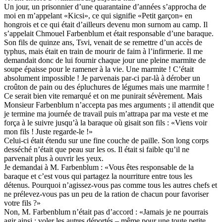
Un jour, un prisonnier d’une quarantaine d’années s’approcha de
moi en m’appelant «Kicsi», ce qui signifie «Petit garçon» en
hongrois et ce qui était d’ailleurs devenu mon surnom au camp. Il
s’appelait Chmouel Farbenblum et était responsable d’une baraque.
Son fils de quinze ans, Tsvi, venait de se remettre d’un accès de
typhus, mais était en train de mourir de faim à l’infirmerie. Il me
demandait donc de lui fournir chaque jour une pleine marmite de
soupe épaisse pour le ramener à la vie. Une marmite ! C’était
absolument impossible ! Je parvenais par-ci par-là à dérober un
croûton de pain ou des épluchures de légumes mais une marmite !
Ce serait bien vite remarqué et on me punirait sévèrement. Mais
Monsieur Farbenblum n’accepta pas mes arguments ; il attendit que
je termine ma journée de travail puis m’attrapa par ma veste et me
força à le suivre jusqu’à la baraque où gisait son fils : «Viens voir
mon fils ! Juste regarde-le !»
Celui-ci était étendu sur une fine couche de paille. Son long corps
desséché n’était que peau sur les os. Il était si faible qu’il ne
parvenait plus à ouvrir les yeux.
Je demandai à M. Farbenblum : «Vous êtes responsable de la
baraque et c’est vous qui partagez la nourriture entre tous les
détenus. Pourquoi n’agissez-vous pas comme tous les autres chefs et
ne prélevez-vous pas un peu de la ration de chacun pour favoriser
votre fils ?»
Non, M. Farbenblum n’était pas d’accord : «Jamais je ne pourrais
agir ainsi : voler les autres déportés – même pour une toute petite