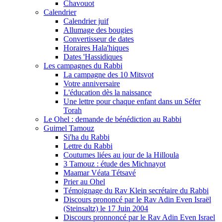
Chavouot
Calendrier
Calendrier juif
Allumage des bougies
Convertisseur de dates
Horaires Hala'hiques
Dates 'Hassidiques
Les campagnes du Rabbi
La campagne des 10 Mitsvot
Votre anniversaire
L'éducation dès la naissance
Une lettre pour chaque enfant dans un Séfer
Torah
Le Ohel : demande de bénédiction au Rabbi
Guimel Tamouz
Si'ha du Rabbi
Lettre du Rabbi
Coutumes liées au jour de la Hilloula
3 Tamouz : étude des Michnayot
Maamar Véata Tétsavé
Prier au Ohel
Témoignage du Rav Klein secrétaire du Rabbi
Discours prononcé par le Rav Adin Even Israël
(Steinsaltz) le 17 Juin 2004
Discours pronnoncé par le Rav Adin Even Israel