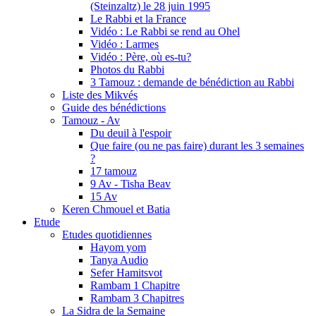
(Steinzaltz) le 28 juin 1995
Le Rabbi et la France
Vidéo : Le Rabbi se rend au Ohel
Vidéo : Larmes
Vidéo : Père, où es-tu?
Photos du Rabbi
3 Tamouz : demande de bénédiction au Rabbi
Liste des Mikvés
Guide des bénédictions
Tamouz - Av
Du deuil à l'espoir
Que faire (ou ne pas faire) durant les 3 semaines
?
17 tamouz
9 Av - Tisha Beav
15 Av
Keren Chmouel et Batia
Etude
Etudes quotidiennes
Hayom yom
Tanya Audio
Sefer Hamitsvot
Rambam 1 Chapitre
Rambam 3 Chapitres
La Sidra de la Semaine