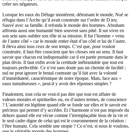
créer ses négateurs.
Lorsque les eaux du Déluge montèrent, détruisant le monde, Noé se
réfugia dans l’Arche qu’il avait construite sur l’ordre de D.ieu.
Sauvé avec sa famille, il refonda le monde des hommes. Abraham
affronta aussi une humanité bien souvent sans pitié. Il sut vivre en
son sein sans oublier son rôle ni sa mission. Il fut l’homme « venu
de l’autre côté » car le monde entier était d’un côté et lui de l’autre.
Il éleva ainsi tous ceux de son temps. C’est que, pour vouloir
construire, il faut être conscient que les choses ont un sens. Il faut
savoir que chacun est indispensable car il est partie prenante dans le
plan divin. Il faut enfin avoir la certitude inébranlable que tout est
toujours perfectible. Ce n’est sans doute pas un chemin de facilité ;
nul ne peut ignorer le brutal contraste qu’il fait avec la volonté
d’immédiateté, caractéristique de notre époque. Mais, face aux «
eaux tumultueuses », peut-il y avoir des réponses simples ?
Finalement, tout cela ne veut-il pas dire que tout est affaire de
valeurs morales et spirituelles ou, en d’autres termes, de conscience
? L’autorité est légitime quand elle se fonde sur elles et le savoir est
précieux qui permet d’y accéder. Et l’harmonie n’est pas imposée du
dehors quand elle est vécue comme l’irremplaçable tissu de la vie et
le seul cadre digne de celui qui est le couronnement de la création :
l’être humain. Cela semble une utopie ? Ce n’est, si nous le voulons,
que le véritable monde des hommes.