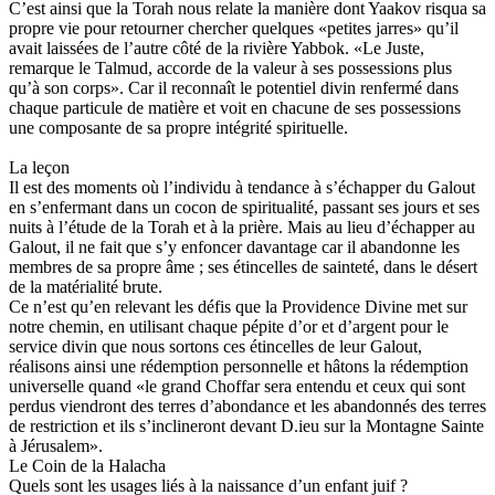
C’est ainsi que la Torah nous relate la manière dont Yaakov risqua sa
propre vie pour retourner chercher quelques «petites jarres» qu’il
avait laissées de l’autre côté de la rivière Yabbok. «Le Juste,
remarque le Talmud, accorde de la valeur à ses possessions plus
qu’à son corps». Car il reconnaît le potentiel divin renfermé dans
chaque particule de matière et voit en chacune de ses possessions
une composante de sa propre intégrité spirituelle.
La leçon
Il est des moments où l’individu à tendance à s’échapper du Galout
en s’enfermant dans un cocon de spiritualité, passant ses jours et ses
nuits à l’étude de la Torah et à la prière. Mais au lieu d’échapper au
Galout, il ne fait que s’y enfoncer davantage car il abandonne les
membres de sa propre âme ; ses étincelles de sainteté, dans le désert
de la matérialité brute.
Ce n’est qu’en relevant les défis que la Providence Divine met sur
notre chemin, en utilisant chaque pépite d’or et d’argent pour le
service divin que nous sortons ces étincelles de leur Galout,
réalisons ainsi une rédemption personnelle et hâtons la rédemption
universelle quand «le grand Choffar sera entendu et ceux qui sont
perdus viendront des terres d’abondance et les abandonnés des terres
de restriction et ils s’inclineront devant D.ieu sur la Montagne Sainte
à Jérusalem».
Le Coin de la Halacha
Quels sont les usages liés à la naissance d’un enfant juif ?