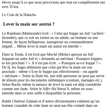
élever jusqu’à ce que nous percevions que tout est complètement uni
avec D.ieu.
Le Coin de la Halacha
Lever la main sur autrui ?
Le Rambam (Maïmonide) écrit : « Celui qui frappe un Juif ‘cachère’
(honnête), que ce soit un enfant ou un adulte, un homme ou une
femme, de façon belliqueuse, transgresse un commandement
négatif… Même lever la main sur autrui est interdit ».
Dans la Torah, il est écrit que Moché (Moïse) aperçut un Juif
frappant un autre Juif et « demanda au méchant : Pourquoi frappes-
tu ton prochain ? ». Il n’est pas écrit : « Pourquoi as-t-u frappé ? ».
De là, les Sages déduisent que celui qui lève la main sur son
prochain – même s’il ne le frappe pas effectivement – est appelé
« méchant ». Selon la
Hala’ha
,
une telle personne ne peut pas servir
de témoin pour les documents rabbiniques (contrats, mariages etc.).
Selon Rachi, même la menace de lever la main est déjà considérée
comme une faute. Selon le
Séfer Ha’hinou’h
,
même un sous-
entendu dans ce sens suffit à disqualifier la personne.
Rabbi Chnéour Zalman et d’autres décisionnaires estiment qu’un
homme coupable de cette faute ne peut pas être compté dans un