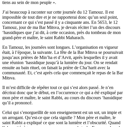
tiens au sein de mon peuple ».
J’ai beaucoup à raconter sur cette journée du 12 Tamouz. Il est
impossible de tout dire et je ne rapporterai donc qu’un seul point,
concernant ce qui s’est passé il y a cinquante ans. En 5653, le 12
Tamouz, jour de ma Bar Mitsva, je devais réciter l’un des discours
‘hassidiques que j’ai dit, à cette occasion, près du tombeau de mon
grand-père et maître, le saint Rabbi Maharach.
En Tamouz, les journées sont longues. L’organisation en vigueur
était, à l’époque, la suivante. La fête de la Bar Mitsva se poursuivait
jusqu’aux prières de Min’ha et d’Arvit, après lesquelles il y avait
une réunion ‘hassidique jusqu’à la lumière du jour. On se rendait
ensuite au bain rituel, on faisait la prière de Cha’harit avec la
communauté. Et, c’est après cela que commençait le repas de la Bar
Mitsva.
Il m’est difficile de répéter tout ce qui s’est alors passé. Je n’en
décrirai donc que le début, en l’occurrence ce qui a été expliqué par
mon père et maître, le saint Rabbi, au cours du discours ‘hassidique
qu’il a prononcé.
Celui qui s’enorgueillit de son enseignement est un sot, un impie et
un arrogant. Qu’est-ce que cela signifie ? Mon père et maître, le
saint Rabbi a expliqué ce que sont la lumière et l’obscurité. Quand