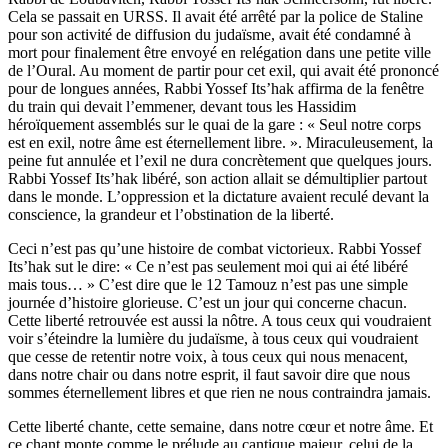
Cela se passait en URSS. Il avait été arrêté par la police de Staline
pour son activité de diffusion du judaïsme, avait été condamné à
mort pour finalement être envoyé en relégation dans une petite ville
de l’Oural. Au moment de partir pour cet exil, qui avait été prononcé
pour de longues années, Rabbi Yossef Its’hak affirma de la fenêtre
du train qui devait l’emmener, devant tous les Hassidim
héroïquement assemblés sur le quai de la gare : « Seul notre corps
est en exil, notre âme est éternellement libre. ». Miraculeusement, la
peine fut annulée et l’exil ne dura concrètement que quelques jours.
Rabbi Yossef Its’hak libéré, son action allait se démultiplier partout
dans le monde. L’oppression et la dictature avaient reculé devant la
conscience, la grandeur et l’obstination de la liberté.
Ceci n’est pas qu’une histoire de combat victorieux. Rabbi Yossef
Its’hak sut le dire: « Ce n’est pas seulement moi qui ai été libéré
mais tous… » C’est dire que le 12 Tamouz n’est pas une simple
journée d’histoire glorieuse. C’est un jour qui concerne chacun.
Cette liberté retrouvée est aussi la nôtre. A tous ceux qui voudraient
voir s’éteindre la lumière du judaïsme, à tous ceux qui voudraient
que cesse de retentir notre voix, à tous ceux qui nous menacent,
dans notre chair ou dans notre esprit, il faut savoir dire que nous
sommes éternellement libres et que rien ne nous contraindra jamais.
Cette liberté chante, cette semaine, dans notre cœur et notre âme. Et
ce chant monte comme le prélude au cantique majeur, celui de la