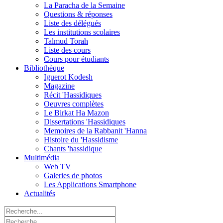
La Paracha de la Semaine
Questions & réponses
Liste des délégués
Les institutions scolaires
Talmud Torah
Liste des cours
Cours pour étudiants
Bibliothèque
Iguerot Kodesh
Magazine
Récit 'Hassidiques
Oeuvres complètes
Le Birkat Ha Mazon
Dissertations 'Hassidiques
Memoires de la Rabbanit 'Hanna
Histoire du 'Hassidisme
Chants 'hassidique
Multimédia
Web TV
Galeries de photos
Les Applications Smartphone
Actualités