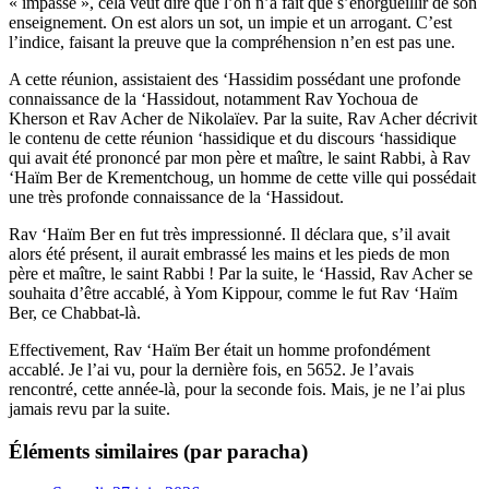
« impasse », cela veut dire que l’on n’a fait que s’enorgueillir de son
enseignement. On est alors un sot, un impie et un arrogant. C’est
l’indice, faisant la preuve que la compréhension n’en est pas une.
A cette réunion, assistaient des ‘Hassidim possédant une profonde
connaissance de la ‘Hassidout, notamment Rav Yochoua de
Kherson et Rav Acher de Nikolaïev. Par la suite, Rav Acher décrivit
le contenu de cette réunion ‘hassidique et du discours ‘hassidique
qui avait été prononcé par mon père et maître, le saint Rabbi, à Rav
‘Haïm Ber de Krementchoug, un homme de cette ville qui possédait
une très profonde connaissance de la ‘Hassidout.
Rav ‘Haïm Ber en fut très impressionné. Il déclara que, s’il avait
alors été présent, il aurait embrassé les mains et les pieds de mon
père et maître, le saint Rabbi ! Par la suite, le ‘Hassid, Rav Acher se
souhaita d’être accablé, à Yom Kippour, comme le fut Rav ‘Haïm
Ber, ce Chabbat-là.
Effectivement, Rav ‘Haïm Ber était un homme profondément
accablé. Je l’ai vu, pour la dernière fois, en 5652. Je l’avais
rencontré, cette année-là, pour la seconde fois. Mais, je ne l’ai plus
jamais revu par la suite.
Éléments similaires (par paracha)