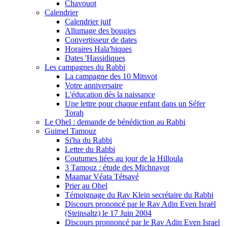
Chavouot
Calendrier
Calendrier juif
Allumage des bougies
Convertisseur de dates
Horaires Hala'hiques
Dates 'Hassidiques
Les campagnes du Rabbi
La campagne des 10 Mitsvot
Votre anniversaire
L'éducation dès la naissance
Une lettre pour chaque enfant dans un Séfer
Torah
Le Ohel : demande de bénédiction au Rabbi
Guimel Tamouz
Si'ha du Rabbi
Lettre du Rabbi
Coutumes liées au jour de la Hilloula
3 Tamouz : étude des Michnayot
Maamar Véata Tétsavé
Prier au Ohel
Témoignage du Rav Klein secrétaire du Rabbi
Discours prononcé par le Rav Adin Even Israël
(Steinsaltz) le 17 Juin 2004
Discours pronnoncé par le Rav Adin Even Israel