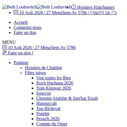
Horaires Hala'hiques
10 Aoû 2026
|
27 Mena'hem Av 5786
|
כ"ז אב התשפ"ו
Accueil
Contactez-nous
Faire un don
MENU
10 Aoû 2026
|
27 Mena'hem Av 5786
Faire un don !
Pratique
Horaires de Chabbat
Fêtes juives
Voir toutes les fêtes
Roch Hachana 2026
Yom Kippour 2026
Souccot
Chemini Atsérète & Sim'hat Torah
Hanouccah
Tou Bichevat
Pourim
Pessa'h 2026
Compte du Omer