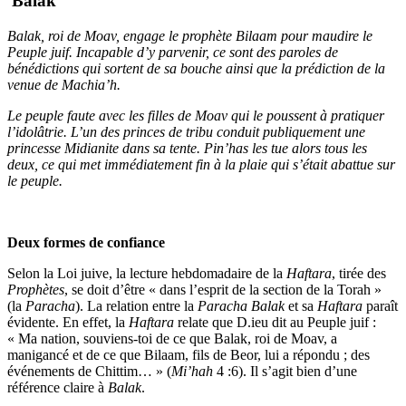
Balak
Balak, roi de Moav, engage le prophète Bilaam pour maudire le
Peuple juif. Incapable d’y parvenir, ce sont des paroles de
bénédictions qui sortent de sa bouche ainsi que la prédiction de la
venue de Machia’h.
Le peuple faute avec les filles de Moav qui le poussent à pratiquer
l’idolâtrie. L’un des princes de tribu conduit publiquement une
princesse Midianite dans sa tente. Pin’has les tue alors tous les
deux, ce qui met immédiatement fin à la plaie qui s’était abattue sur
le peuple.
Deux formes de confiance
Selon la Loi juive, la lecture hebdomadaire de la
Haftara
, tirée des
Prophètes
, se doit d’être « dans l’esprit de la section de la Torah »
(la
Paracha
). La relation entre la
Paracha
Balak
et sa
Haftara
paraît
évidente. En effet, la
Haftara
relate que D.ieu dit au Peuple juif :
« Ma nation, souviens-toi de ce que Balak, roi de Moav, a
manigancé et de ce que Bilaam, fils de Beor, lui a répondu ; des
événements de Chittim… » (
Mi’hah
4 :6). Il s’agit bien d’une
référence claire à
Balak
.