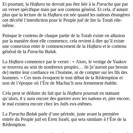
Et pourtant, la
Haftara
ne devrait pas être liée à la
Paracha
que par
un verset spécifique mais par son contenu général. Et cela, d’autant
plus que la lecture de la
Haftara
est née quand les nations étrangères
ont décrété l’interdiction pour le Peuple juif de lire la Torah elle-
même.
Puisque le contenu de chaque partie de la Torah existe en allusion
par la manière dont elle commence, cela revient à dire qu’il existe
une connexion entre le commencement de la
Haftara
et le contenu
général de la
Paracha
Balak.
La
Haftara
commence par le verset : « Alors, le vestige de Yaakov
se trouvera au sein de nombreux peuples… ils [n’auront pas besoin
de] mettre leur confiance en l’homme, ni de compter sur les fils des
hommes. » Ces mots évoquent le tout début de la Rédemption et
non de l’époque où l’Ère de Machia’h sera fermement établie.
Cela peut se déduire du fait que la
Haftara
poursuit en statuant
qu’alors, il y aura encore des guerres avec les nations et, pire encore,
le mal existera encore chez les Juifs eux-mêmes.
La
Paracha
Balak
parle d’une période, juste avant la première
entrée du Peuple juif en Érets Israël, qui sera similaire à l’Ère de la
Rédemption.