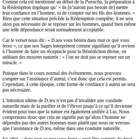
Comme cela est mentionné au début de la
Paracha
, la préparation à
la Rédemption implique qu’ « ils [n’auront pas besoin de] mettre
leur confiance en l’homme, ni de compter sur les fils des hommes. »
Bien que cette situation précède la Rédemption complète, il ne sera
alors pas nécessaire de se reposer sur les hommes, quand bien même
une telle dépendance serait normalement acceptable.
Car le verset nous dit : « D.ieu vous bénira dans tout ce que vous
ferez », ce que nos Sages interprètent comme signifiant qu’il revient
à l’homme de faire un réceptacle pour la Bénédiction divine, en
utilisant des moyens naturels : « l’on ne doit pas se reposer sur un
miracle. »
Puisque dans le cours normal des événements, nous pouvons
compter sur l’assistance d’autrui, c’est donc que cela est permis.
Cependant, à cette époque, cette forme de confiance à autrui ne sera
pas nécessaire.
L’intention ultime de D.ieu n’est pas d’invalider une conduite
naturelle mais de la purifier et de l’élever jusqu’à ce qu’il devienne
évident pour tous que la nature est également unifiée à Lui. Nous
comprenons donc que cela ne signifie pas qu’alors l’homme ne
dépendra pas des autres hommes mais plutôt que nous ne verrons
que l’assistance de D.ieu, même dans une conduite naturelle.
En effet, « dans tout ce que vous ferez » peut être compris de deux