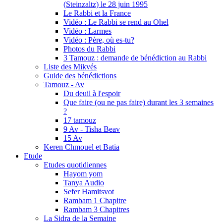
(Steinzaltz) le 28 juin 1995
Le Rabbi et la France
Vidéo : Le Rabbi se rend au Ohel
Vidéo : Larmes
Vidéo : Père, où es-tu?
Photos du Rabbi
3 Tamouz : demande de bénédiction au Rabbi
Liste des Mikvés
Guide des bénédictions
Tamouz - Av
Du deuil à l'espoir
Que faire (ou ne pas faire) durant les 3 semaines
?
17 tamouz
9 Av - Tisha Beav
15 Av
Keren Chmouel et Batia
Etude
Etudes quotidiennes
Hayom yom
Tanya Audio
Sefer Hamitsvot
Rambam 1 Chapitre
Rambam 3 Chapitres
La Sidra de la Semaine