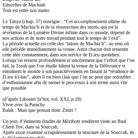
Etincelles de Machiah
Tout est entre nos mains
Le Tanya (chap. 37) enseigne : “Cet accomplissement ultime du
temps de Machia’h et de la résurrection des morts, qui est la
révélation de la Lumière Divine infinie dans ce monde, dépend de
nos actions et de notre travail pendant tout le temps de l’exil”.
La période actuelle est celle des “talons de Machia’h”, au sens où
elle précède immédiatement sa venue. Ainsi chacun doit ressentir
cette idée constamment, dans son service de D.ieu quotidien.
Lorsqu’on ressent profondément et sincèrement que l’effort que l’on
fait, la Torah que l’on étudie hâtent la venue de la Délivrance et
entraînent le monde à son parachèvement en faisant la “résidence de
D.ieu ici-bas”, alors il est bien clair que l’on ne peut que redoubler
d’enthousiasme afin de mener le processus à son terme aussi vite
que possible
(d’après Likouteï Si’hot, vol. XXI, p.18)
Vivre avec la Paracha
Balak : Mais que pensait donc Zimri ?
Un jour, d’éminents érudits de Mézibotz rendirent visite au Baal
Chem Tov, dans sa Souccah.
Après avoir examiné scrupuleusement la structure de la Souccah, ils
la déclarèrent invalide.