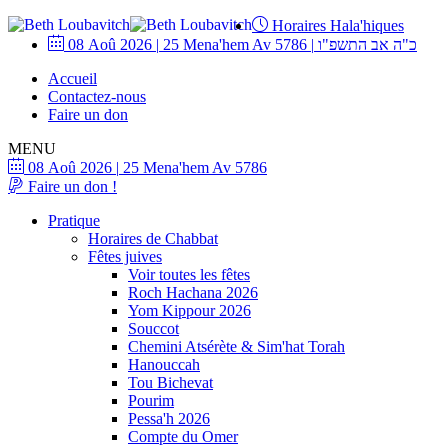
Horaires Hala'hiques
08 Aoû 2026
|
25 Mena'hem Av 5786
|
כ"ה אב התשפ"ו
Accueil
Contactez-nous
Faire un don
MENU
08 Aoû 2026
|
25 Mena'hem Av 5786
Faire un don !
Pratique
Horaires de Chabbat
Fêtes juives
Voir toutes les fêtes
Roch Hachana 2026
Yom Kippour 2026
Souccot
Chemini Atsérète & Sim'hat Torah
Hanouccah
Tou Bichevat
Pourim
Pessa'h 2026
Compte du Omer