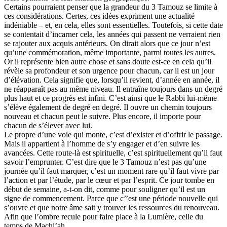
Certains pourraient penser que la grandeur du 3 Tamouz se limite à
ces considérations. Certes, ces idées expriment une actualité
indéniable – et, en cela, elles sont essentielles. Toutefois, si cette date
se contentait d’incarner cela, les années qui passent ne verraient rien
se rajouter aux acquis antérieurs. On dirait alors que ce jour n’est
qu’une commémoration, même importante, parmi toutes les autres.
Or il représente bien autre chose et sans doute est-ce en cela qu’il
révèle sa profondeur et son urgence pour chacun, car il est un jour
d’élévation. Cela signifie que, lorsqu’il revient, d’année en année, il
ne réapparaît pas au même niveau. Il entraîne toujours dans un degré
plus haut et ce progrès est infini. C’est ainsi que le Rabbi lui-même
s’élève également de degré en degré. Il ouvre un chemin toujours
nouveau et chacun peut le suivre. Plus encore, il importe pour
chacun de s’élever avec lui.
Le propre d’une voie qui monte, c’est d’exister et d’offrir le passage.
Mais il appartient à l’homme de s’y engager et d’en suivre les
avancées. Cette route-là est spirituelle, c’est spirituellement qu’il faut
savoir l’emprunter. C’est dire que le 3 Tamouz n’est pas qu’une
journée qu’il faut marquer, c’est un moment rare qu’il faut vivre par
l’action et par l’étude, par le cœur et par l’esprit. Ce jour tombe en
début de semaine, a-t-on dit, comme pour souligner qu’il est un
signe de commencement. Parce que c’’est une période nouvelle qui
s’ouvre et que notre âme sait y trouver les ressources du renouveau.
Afin que l’ombre recule pour faire place à la Lumière, celle du
temps de Machi’ah.