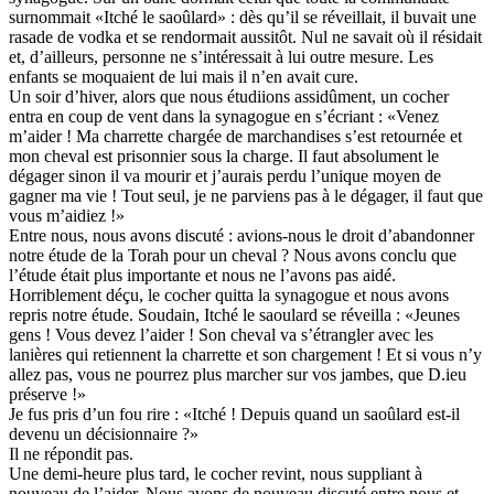
surnommait «Itché le saoûlard» : dès qu’il se réveillait, il buvait une
rasade de vodka et se rendormait aussitôt. Nul ne savait où il résidait
et, d’ailleurs, personne ne s’intéressait à lui outre mesure. Les
enfants se moquaient de lui mais il n’en avait cure.
Un soir d’hiver, alors que nous étudiions assidûment, un cocher
entra en coup de vent dans la synagogue en s’écriant : «Venez
m’aider ! Ma charrette chargée de marchandises s’est retournée et
mon cheval est prisonnier sous la charge. Il faut absolument le
dégager sinon il va mourir et j’aurais perdu l’unique moyen de
gagner ma vie ! Tout seul, je ne parviens pas à le dégager, il faut que
vous m’aidiez !»
Entre nous, nous avons discuté : avions-nous le droit d’abandonner
notre étude de la Torah pour un cheval ? Nous avons conclu que
l’étude était plus importante et nous ne l’avons pas aidé.
Horriblement déçu, le cocher quitta la synagogue et nous avons
repris notre étude. Soudain, Itché le saoulard se réveilla : «Jeunes
gens ! Vous devez l’aider ! Son cheval va s’étrangler avec les
lanières qui retiennent la charrette et son chargement ! Et si vous n’y
allez pas, vous ne pourrez plus marcher sur vos jambes, que D.ieu
préserve !»
Je fus pris d’un fou rire : «Itché ! Depuis quand un saoûlard est-il
devenu un décisionnaire ?»
Il ne répondit pas.
Une demi-heure plus tard, le cocher revint, nous suppliant à
nouveau de l’aider. Nous avons de nouveau discuté entre nous et