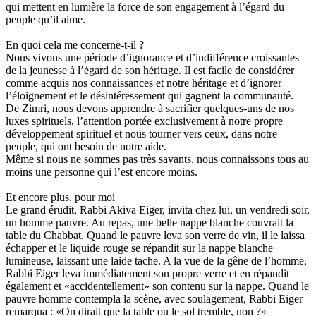
qui mettent en lumière la force de son engagement à l’égard du
peuple qu’il aime.
En quoi cela me concerne-t-il ?
Nous vivons une période d’ignorance et d’indifférence croissantes
de la jeunesse à l’égard de son héritage. Il est facile de considérer
comme acquis nos connaissances et notre héritage et d’ignorer
l’éloignement et le désintéressement qui gagnent la communauté.
De Zimri, nous devons apprendre à sacrifier quelques-uns de nos
luxes spirituels, l’attention portée exclusivement à notre propre
développement spirituel et nous tourner vers ceux, dans notre
peuple, qui ont besoin de notre aide.
Même si nous ne sommes pas très savants, nous connaissons tous au
moins une personne qui l’est encore moins.
Et encore plus, pour moi
Le grand érudit, Rabbi Akiva Eiger, invita chez lui, un vendredi soir,
un homme pauvre. Au repas, une belle nappe blanche couvrait la
table du Chabbat. Quand le pauvre leva son verre de vin, il le laissa
échapper et le liquide rouge se répandit sur la nappe blanche
lumineuse, laissant une laide tache. A la vue de la gêne de l’homme,
Rabbi Eiger leva immédiatement son propre verre et en répandit
également et «accidentellement» son contenu sur la nappe. Quand le
pauvre homme contempla la scène, avec soulagement, Rabbi Eiger
remarqua : «On dirait que la table ou le sol tremble, non ?»