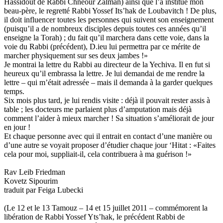
Hassidout de Rabbi Chneour Zalman) ainsi que l’a institué mon
beau-père, le regretté Rabbi Yossef Its’hak de Loubavitch ! De plus,
il doit influencer toutes les personnes qui suivent son enseignement
(puisqu’il a de nombreux disciples depuis toutes ces années qu’il
enseigne la Torah) ; du fait qu’il marchera dans cette voie, dans la
voie du Rabbi (précédent), D.ieu lui permettra par ce mérite de
marcher physiquement sur ses deux jambes !»
Je montrai la lettre du Rabbi au directeur de la Yechiva. Il en fut si
heureux qu’il embrassa la lettre. Je lui demandai de me rendre la
lettre – qui m’était adressée – mais il demanda à la garder quelques
temps.
Six mois plus tard, je lui rendis visite : déjà il pouvait rester assis à
table ; les docteurs me parlaient plus d’amputation mais déjà
comment l’aider à mieux marcher ! Sa situation s’améliorait de jour
en jour !
Et chaque personne avec qui il entrait en contact d’une manière ou
d’une autre se voyait proposer d’étudier chaque jour ‘Hitat : «Faites
cela pour moi, suppliait-il, cela contribuera à ma guérison !»
Rav Leib Friedman
Kovetz Sipourim
traduit par Feiga Lubecki
(Le 12 et le 13 Tamouz – 14 et 15 juillet 2011 – commémorent la
libération de Rabbi Yossef Yts’hak, le précédent Rabbi de