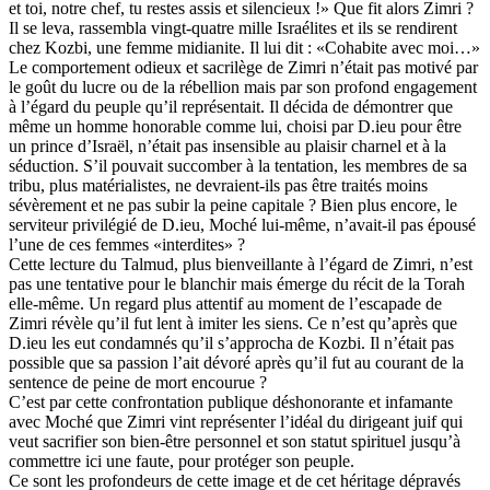
et toi, notre chef, tu restes assis et silencieux !» Que fit alors Zimri ?
Il se leva, rassembla vingt-quatre mille Israélites et ils se rendirent
chez Kozbi, une femme midianite. Il lui dit : «Cohabite avec moi…»
Le comportement odieux et sacrilège de Zimri n’était pas motivé par
le goût du lucre ou de la rébellion mais par son profond engagement
à l’égard du peuple qu’il représentait. Il décida de démontrer que
même un homme honorable comme lui, choisi par D.ieu pour être
un prince d’Israël, n’était pas insensible au plaisir charnel et à la
séduction. S’il pouvait succomber à la tentation, les membres de sa
tribu, plus matérialistes, ne devraient-ils pas être traités moins
sévèrement et ne pas subir la peine capitale ? Bien plus encore, le
serviteur privilégié de D.ieu, Moché lui-même, n’avait-il pas épousé
l’une de ces femmes «interdites» ?
Cette lecture du Talmud, plus bienveillante à l’égard de Zimri, n’est
pas une tentative pour le blanchir mais émerge du récit de la Torah
elle-même. Un regard plus attentif au moment de l’escapade de
Zimri révèle qu’il fut lent à imiter les siens. Ce n’est qu’après que
D.ieu les eut condamnés qu’il s’approcha de Kozbi. Il n’était pas
possible que sa passion l’ait dévoré après qu’il fut au courant de la
sentence de peine de mort encourue ?
C’est par cette confrontation publique déshonorante et infamante
avec Moché que Zimri vint représenter l’idéal du dirigeant juif qui
veut sacrifier son bien-être personnel et son statut spirituel jusqu’à
commettre ici une faute, pour protéger son peuple.
Ce sont les profondeurs de cette image et de cet héritage dépravés