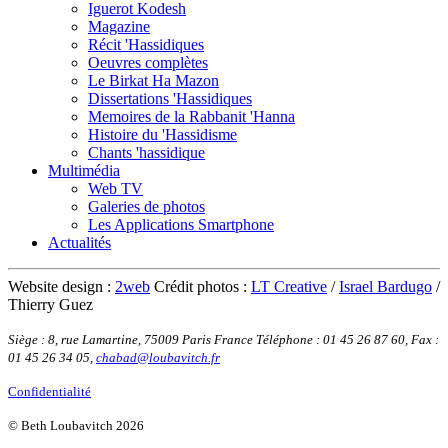
Iguerot Kodesh
Magazine
Récit 'Hassidiques
Oeuvres complètes
Le Birkat Ha Mazon
Dissertations 'Hassidiques
Memoires de la Rabbanit 'Hanna
Histoire du 'Hassidisme
Chants 'hassidique
Multimédia
Web TV
Galeries de photos
Les Applications Smartphone
Actualités
Website design :
2web
Crédit photos :
LT Creative
/
Israel Bardugo
/
Thierry Guez
Siège : 8, rue Lamartine, 75009 Paris France
Téléphone : 01 45 26 87 60
,
Fax :
01 45 26 34 05
,
chabad@loubavitch.fr
Confidentialité
© Beth Loubavitch 2026