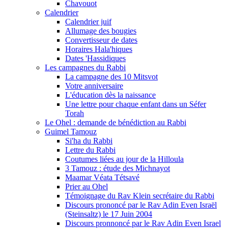
Chavouot
Calendrier
Calendrier juif
Allumage des bougies
Convertisseur de dates
Horaires Hala'hiques
Dates 'Hassidiques
Les campagnes du Rabbi
La campagne des 10 Mitsvot
Votre anniversaire
L'éducation dès la naissance
Une lettre pour chaque enfant dans un Séfer
Torah
Le Ohel : demande de bénédiction au Rabbi
Guimel Tamouz
Si'ha du Rabbi
Lettre du Rabbi
Coutumes liées au jour de la Hilloula
3 Tamouz : étude des Michnayot
Maamar Véata Tétsavé
Prier au Ohel
Témoignage du Rav Klein secrétaire du Rabbi
Discours prononcé par le Rav Adin Even Israël
(Steinsaltz) le 17 Juin 2004
Discours pronnoncé par le Rav Adin Even Israel