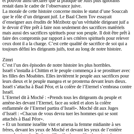
et pouvoir ainsi déclarer que la pratique de Juifs plus ignorants
restait dans le cadre de l’observance juive.
La morale de cette histoire concerne moins le statut d’une Souccah
que le rôle d’un dirigeant juif. Le Baal Chem Tov essayait
d’enseigner aux érudits de Mézibotz qu’un véritable dirigeant juif a
le devoir d’être prêt à faire non seulement des sacrifices matériels
mais aussi des sacrifices spirituels pour son peuple. Il doit être prêt à
faire des compromis par rapport à ses critères spirituels pour relever
ceux dont il a la charge. C’est cette qualité de sacrifice de soi qui a
toujours défini les dirigeants juifs, tout au long de notre histoire.
Zimri
C’est l’un des épisodes de notre histoire les plus horribles.
Israël s’installa à Chittim et le peuple commença à se prostituer avec
les filles des Moabites. Elles invitèrent le peuple aux sacrifices pour
leurs dieux et le peuple mangea et se prosterna devant leurs dieux.
Israël s’attacha à Baal Péor, et la colère de l’Eternel s’embrasa contre
Israël.
L’Eternel dit à Moché : «Prends tous les dirigeants du peuple et
amène-les devant l’Eternel, face au soleil et alors la colère
enflammée de l’Eternel partira d’Israël». Moché dit aux Juges
d’Israël : «Chacun de vous devra tuer les hommes qui se sont
attachés à Baal Péor».
« Et un homme israélite vint et amena la femme midianite à ses
frères, devant les yeux de Moché et devant les yeux de l’entière