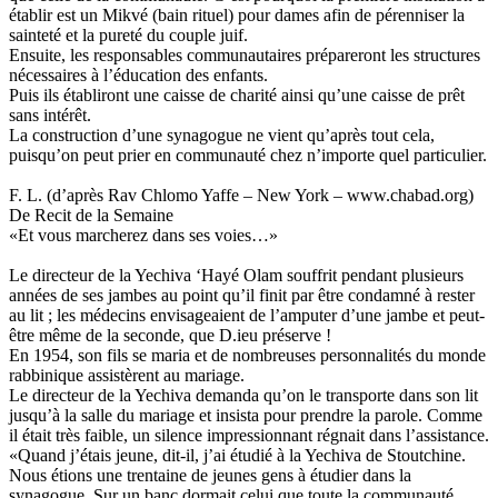
établir est un Mikvé (bain rituel) pour dames afin de pérenniser la
sainteté et la pureté du couple juif.
Ensuite, les responsables communautaires prépareront les structures
nécessaires à l’éducation des enfants.
Puis ils établiront une caisse de charité ainsi qu’une caisse de prêt
sans intérêt.
La construction d’une synagogue ne vient qu’après tout cela,
puisqu’on peut prier en communauté chez n’importe quel particulier.
F. L. (d’après Rav Chlomo Yaffe – New York – www.chabad.org)
De Recit de la Semaine
«Et vous marcherez dans ses voies…»
Le directeur de la Yechiva ‘Hayé Olam souffrit pendant plusieurs
années de ses jambes au point qu’il finit par être condamné à rester
au lit ; les médecins envisageaient de l’amputer d’une jambe et peut-
être même de la seconde, que D.ieu préserve !
En 1954, son fils se maria et de nombreuses personnalités du monde
rabbinique assistèrent au mariage.
Le directeur de la Yechiva demanda qu’on le transporte dans son lit
jusqu’à la salle du mariage et insista pour prendre la parole. Comme
il était très faible, un silence impressionnant régnait dans l’assistance.
«Quand j’étais jeune, dit-il, j’ai étudié à la Yechiva de Stoutchine.
Nous étions une trentaine de jeunes gens à étudier dans la
synagogue. Sur un banc dormait celui que toute la communauté