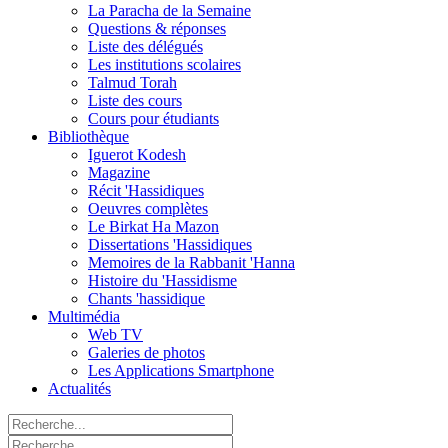
La Paracha de la Semaine
Questions & réponses
Liste des délégués
Les institutions scolaires
Talmud Torah
Liste des cours
Cours pour étudiants
Bibliothèque
Iguerot Kodesh
Magazine
Récit 'Hassidiques
Oeuvres complètes
Le Birkat Ha Mazon
Dissertations 'Hassidiques
Memoires de la Rabbanit 'Hanna
Histoire du 'Hassidisme
Chants 'hassidique
Multimédia
Web TV
Galeries de photos
Les Applications Smartphone
Actualités