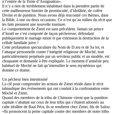
à l’entrée de la Tente d’Assignation».
Il n’y a rien de terriblement inhabituel dans la première partie de
cette malheureuse histoire de promiscuité, d’idolâtrie, de colère
Divine et de punition. Nous avons déjà rencontré ces thèmes, dans
la Bible, à une ou deux occasions. Ce n’est qu’au milieu du récit que
les faits prennent une nouvelle tournure.
Le comportement de Zimri est sans précédent. Jamais un prince
d’Israël ne s’est comporté de façon pécheresse, défendant
publiquement le mariage mixte et par extension la destruction de la
cellule familiale juive !
Cette profanation spectaculaire du Nom de D.ieu et de Sa loi, et
l’attaque personnelle contre l’intégrité religieuse de Moché, tout
particulièrement perpétuée par un serviteur public et un modèle, est
choquante et demande à être expliquée. Le moment d’amnésie peu
habituel de Moché ne fait qu’intensifier le sens mystérieux qui
domine ce drame.
Un pécheur bien intentionné
La clé pour comprendre les actions de Zimri réside dans le récit
talmudique des événements qui ont conduit à la confrontation entre
Moché et Zimri.
Quand des membres de la tribu de Chimone virent que la punition
capitale s’abattait sur ceux de leur tribu qui s’étaient adonnés au
culte idolâtre de Baal Péor, ils se rendirent chez Zimri, fils de Salou:
«Ils prononcent la peine capitale contre des membres de notre tribu