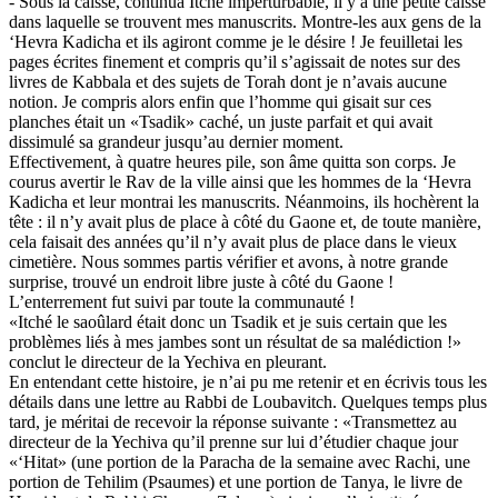
- Sous la caisse, continua Itché imperturbable, il y a une petite caisse
dans laquelle se trouvent mes manuscrits. Montre-les aux gens de la
‘Hevra Kadicha et ils agiront comme je le désire ! Je feuilletai les
pages écrites finement et compris qu’il s’agissait de notes sur des
livres de Kabbala et des sujets de Torah dont je n’avais aucune
notion. Je compris alors enfin que l’homme qui gisait sur ces
planches était un «Tsadik» caché, un juste parfait et qui avait
dissimulé sa grandeur jusqu’au dernier moment.
Effectivement, à quatre heures pile, son âme quitta son corps. Je
courus avertir le Rav de la ville ainsi que les hommes de la ‘Hevra
Kadicha et leur montrai les manuscrits. Néanmoins, ils hochèrent la
tête : il n’y avait plus de place à côté du Gaone et, de toute manière,
cela faisait des années qu’il n’y avait plus de place dans le vieux
cimetière. Nous sommes partis vérifier et avons, à notre grande
surprise, trouvé un endroit libre juste à côté du Gaone !
L’enterrement fut suivi par toute la communauté !
«Itché le saoûlard était donc un Tsadik et je suis certain que les
problèmes liés à mes jambes sont un résultat de sa malédiction !»
conclut le directeur de la Yechiva en pleurant.
En entendant cette histoire, je n’ai pu me retenir et en écrivis tous les
détails dans une lettre au Rabbi de Loubavitch. Quelques temps plus
tard, je méritai de recevoir la réponse suivante : «Transmettez au
directeur de la Yechiva qu’il prenne sur lui d’étudier chaque jour
«‘Hitat» (une portion de la Paracha de la semaine avec Rachi, une
portion de Tehilim (Psaumes) et une portion de Tanya, le livre de