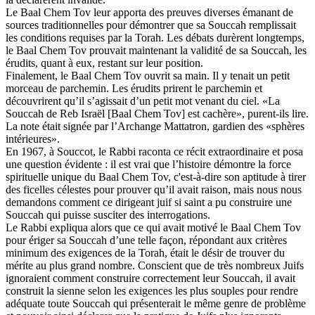
Le Baal Chem Tov leur apporta des preuves diverses émanant de
sources traditionnelles pour démontrer que sa Souccah remplissait
les conditions requises par la Torah. Les débats durèrent longtemps,
le Baal Chem Tov prouvait maintenant la validité de sa Souccah, les
érudits, quant à eux, restant sur leur position.
Finalement, le Baal Chem Tov ouvrit sa main. Il y tenait un petit
morceau de parchemin. Les érudits prirent le parchemin et
découvrirent qu’il s’agissait d’un petit mot venant du ciel. «La
Souccah de Reb Israël [Baal Chem Tov] est cachère», purent-ils lire.
La note était signée par l’Archange Mattatron, gardien des «sphères
intérieures».
En 1967, à Souccot, le Rabbi raconta ce récit extraordinaire et posa
une question évidente : il est vrai que l’histoire démontre la force
spirituelle unique du Baal Chem Tov, c'est-à-dire son aptitude à tirer
des ficelles célestes pour prouver qu’il avait raison, mais nous nous
demandons comment ce dirigeant juif si saint a pu construire une
Souccah qui puisse susciter des interrogations.
Le Rabbi expliqua alors que ce qui avait motivé le Baal Chem Tov
pour ériger sa Souccah d’une telle façon, répondant aux critères
minimum des exigences de la Torah, était le désir de trouver du
mérite au plus grand nombre. Conscient que de très nombreux Juifs
ignoraient comment construire correctement leur Souccah, il avait
construit la sienne selon les exigences les plus souples pour rendre
adéquate toute Souccah qui présenterait le même genre de problème