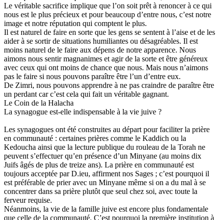
Le véritable sacrifice implique que l’on soit prêt à renoncer à ce qui
nous est le plus précieux et pour beaucoup d’entre nous, c’est notre
image et notre réputation qui comptent le plus.
Il est naturel de faire en sorte que les gens se sentent à l’aise et de les
aider à se sortir de situations humiliantes ou désagréables. Il est
moins naturel de le faire aux dépens de notre apparence. Nous
aimons nous sentir magnanimes et agir de la sorte et être généreux
avec ceux qui ont moins de chance que nous. Mais nous n’aimons
pas le faire si nous pouvons paraître être l’un d’entre eux.
De Zimri, nous pouvons apprendre à ne pas craindre de paraître être
un perdant car c’est cela qui fait un véritable gagnant.
Le Coin de la Halacha
La synagogue est-elle indispensable à la vie juive ?
Les synagogues ont été construites au départ pour faciliter la prière
en communauté : certaines prières comme le Kaddich ou la
Kedoucha ainsi que la lecture publique du rouleau de la Torah ne
peuvent s’effectuer qu’en présence d’un Minyane (au moins dix
Juifs âgés de plus de treize ans). La prière en communauté est
toujours acceptée par D.ieu, affirment nos Sages ; c’est pourquoi il
est préférable de prier avec un Minyane même si on a du mal à se
concentrer dans sa prière plutôt que seul chez soi, avec toute la
ferveur requise.
Néanmoins, la vie de la famille juive est encore plus fondamentale
que celle de la communauté. C’est pourquoi la première institution à