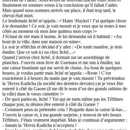
finalement en sommes venus à la conclusion qu’il fallait l’aider.
Mais quand nous sommes arrivés sur place, il était trop tard, le
cheval était mort.
Le lendemain Itché m’appela : «‘Haïm ‘Haykel ! J’ai quelque chose
à te demander ! Ce soir, je vais mourir et je veux que tu restes à mes
côtés au moment où mon âme quittera mon corps !»
J’éclatai de rire mais il insista. Je lui demandai où il habitait : «Au
bout de la ville, dans une maison en ruine».
Le soir je réfléchis et décidai d’y aller : «De toute manière, je dois
étudier. Que ce soit ici ou chez Itché…»
Quand j’arrivai chez Itché, il dormait sur un assemblage de
planches. J’ouvris mon livre de Guemara et me mis à étudier, sur
une caisse branlante qui me servit de chaise. Au bout de quelques
heures, je voulus partir mais Itché m’appela : «Reste ! C’est
exactement à 4 heures du matin que je vais mourir ! Tu préviendras
la ‘Hevra Kadicha (la société des derniers devoirs) car je veux être
enterré à côté du Gaone (il me dit le nom d’un des grands rabbins de
la ville) dans le vieux cimetière !»
- De quoi parles-tu, Itché ? Toi qui ne mets même pas les Téfilines
chaque jour, tu désires être enterré à côté du Gaone ?
- Comment peux-tu prétendre cela ? Regarde dans la caisse là-bas…
J’ouvris la caisse et, à ma grande surprise, y trouvai de très beaux
Téfilines. J’étais vraiment stupéfait. Mais je continuai d’argumenter :
- Jamais la ‘Hevra Kadicha n’acceptera !