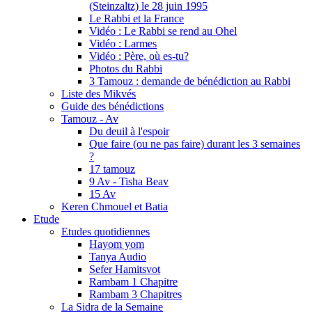
(Steinzaltz) le 28 juin 1995
Le Rabbi et la France
Vidéo : Le Rabbi se rend au Ohel
Vidéo : Larmes
Vidéo : Père, où es-tu?
Photos du Rabbi
3 Tamouz : demande de bénédiction au Rabbi
Liste des Mikvés
Guide des bénédictions
Tamouz - Av
Du deuil à l'espoir
Que faire (ou ne pas faire) durant les 3 semaines
?
17 tamouz
9 Av - Tisha Beav
15 Av
Keren Chmouel et Batia
Etude
Etudes quotidiennes
Hayom yom
Tanya Audio
Sefer Hamitsvot
Rambam 1 Chapitre
Rambam 3 Chapitres
La Sidra de la Semaine