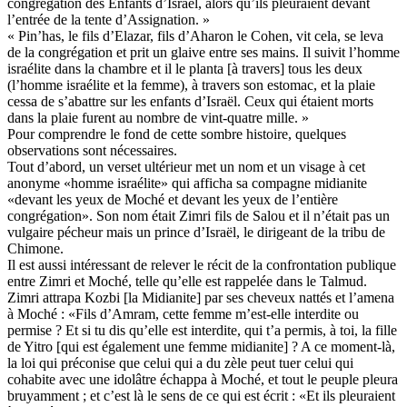
congrégation des Enfants d’Israël, alors qu’ils pleuraient devant
l’entrée de la tente d’Assignation. »
« Pin’has, le fils d’Elazar, fils d’Aharon le Cohen, vit cela, se leva
de la congrégation et prit un glaive entre ses mains. Il suivit l’homme
israélite dans la chambre et il le planta [à travers] tous les deux
(l’homme israélite et la femme), à travers son estomac, et la plaie
cessa de s’abattre sur les enfants d’Israël. Ceux qui étaient morts
dans la plaie furent au nombre de vint-quatre mille. »
Pour comprendre le fond de cette sombre histoire, quelques
observations sont nécessaires.
Tout d’abord, un verset ultérieur met un nom et un visage à cet
anonyme «homme israélite» qui afficha sa compagne midianite
«devant les yeux de Moché et devant les yeux de l’entière
congrégation». Son nom était Zimri fils de Salou et il n’était pas un
vulgaire pécheur mais un prince d’Israël, le dirigeant de la tribu de
Chimone.
Il est aussi intéressant de relever le récit de la confrontation publique
entre Zimri et Moché, telle qu’elle est rappelée dans le Talmud.
Zimri attrapa Kozbi [la Midianite] par ses cheveux nattés et l’amena
à Moché : «Fils d’Amram, cette femme m’est-elle interdite ou
permise ? Et si tu dis qu’elle est interdite, qui t’a permis, à toi, la fille
de Yitro [qui est également une femme midianite] ? A ce moment-là,
la loi qui préconise que celui qui a du zèle peut tuer celui qui
cohabite avec une idolâtre échappa à Moché, et tout le peuple pleura
bruyamment ; et c’est là le sens de ce qui est écrit : «Et ils pleuraient