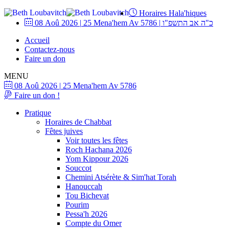
Horaires Hala'hiques
08 Aoû 2026
|
25 Mena'hem Av 5786
|
כ"ה אב התשפ"ו
Accueil
Contactez-nous
Faire un don
MENU
08 Aoû 2026
|
25 Mena'hem Av 5786
Faire un don !
Pratique
Horaires de Chabbat
Fêtes juives
Voir toutes les fêtes
Roch Hachana 2026
Yom Kippour 2026
Souccot
Chemini Atsérète & Sim'hat Torah
Hanouccah
Tou Bichevat
Pourim
Pessa'h 2026
Compte du Omer