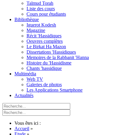
Talmud Torah
Liste des cours
Cours pour étudiants
Bibliothèque
Iguerot Kodesh
Magazine
Récit 'Hassidiques
Oeuvres complètes
Le Birkat Ha Mazon
Dissertations 'Hassidiques
Memoires de la Rabbanit 'Hanna
Histoire du 'Hassidisme
Chants 'hassidique
Multimédia
Web TV
Galeries de photos
Les Applications Smartphone
Actualités
Vous êtes ici :
Accueil
»
Etude
»