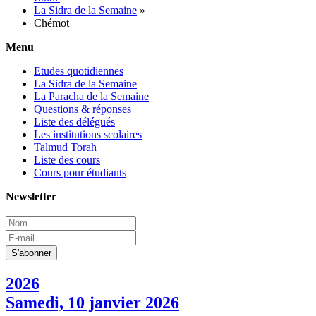
La Sidra de la Semaine
»
Chémot
Menu
Etudes quotidiennes
La Sidra de la Semaine
La Paracha de la Semaine
Questions & réponses
Liste des délégués
Les institutions scolaires
Talmud Torah
Liste des cours
Cours pour étudiants
Newsletter
2026
Samedi, 10 janvier 2026