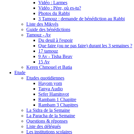
Vidéo : Larmes
Vidéo : Père, où es-tu?
Photos du Rabbi
3 Tamouz : demande de bénédiction au Rabbi
Liste des Mikvés
Guide des bénédictions
Tamouz - Av
Du deuil à l'espoir
Que faire (ou ne pas faire) durant les 3 semaines ?
17 tamouz
9 Av - Tisha Beav
15 Av
Keren Chmouel et Batia
Etude
Etudes quotidiennes
Hayom yom
Tanya Audio
Sefer Hamitsvot
Rambam 1 Chapitre
Rambam 3 Chapitres
La Sidra de la Semaine
La Paracha de la Semaine
Questions & réponses
Liste des délégués
Les institutions scolaires