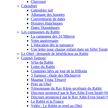
Chavouot
Calendrier
Calendrier juif
Allumage des bougies
Convertisseur de dates
Horaires Hala'hiques
Dates 'Hassidiques
Les campagnes du Rabbi
La campagne des 10 Mitsvot
Votre anniversaire
L'éducation dès la naissance
Une lettre pour chaque enfant dans un Séfer Torah
Le Ohel : demande de bénédiction au Rabbi
Guimel Tamouz
Si'ha du Rabbi
Lettre du Rabbi
Coutumes liées au jour de la Hilloula
3 Tamouz : étude des Michnayot
Maamar Véata Tétsavé
Prier au Ohel
Témoignage du Rav Klein secrétaire du Rabbi
Discours prononcé par le Rav Adin Even Israël (Ste
Discours pronnoncé par le Rav Adin Even Israel (St
Le Rabbi et la France
Vidéo : Le Rabbi se rend au Ohel