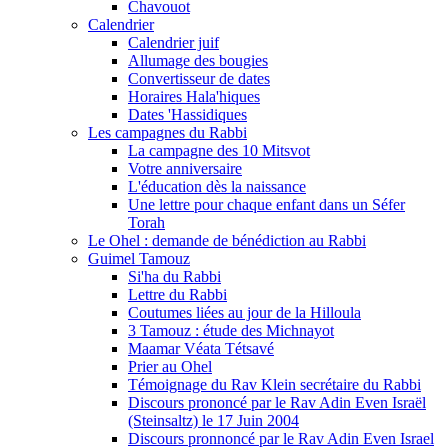
Chavouot
Calendrier
Calendrier juif
Allumage des bougies
Convertisseur de dates
Horaires Hala'hiques
Dates 'Hassidiques
Les campagnes du Rabbi
La campagne des 10 Mitsvot
Votre anniversaire
L'éducation dès la naissance
Une lettre pour chaque enfant dans un Séfer
Torah
Le Ohel : demande de bénédiction au Rabbi
Guimel Tamouz
Si'ha du Rabbi
Lettre du Rabbi
Coutumes liées au jour de la Hilloula
3 Tamouz : étude des Michnayot
Maamar Véata Tétsavé
Prier au Ohel
Témoignage du Rav Klein secrétaire du Rabbi
Discours prononcé par le Rav Adin Even Israël
(Steinsaltz) le 17 Juin 2004
Discours pronnoncé par le Rav Adin Even Israel