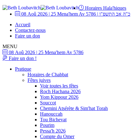
Horaires Hala'hiques
08 Aoû 2026
|
25 Mena'hem Av 5786
|
כ"ה אב התשפ"ו
Accueil
Contactez-nous
Faire un don
MENU
08 Aoû 2026
|
25 Mena'hem Av 5786
Faire un don !
Pratique
Horaires de Chabbat
Fêtes juives
Voir toutes les fêtes
Roch Hachana 2026
Yom Kippour 2026
Souccot
Chemini Atsérète & Sim'hat Torah
Hanouccah
Tou Bichevat
Pourim
Pessa'h 2026
Compte du Omer