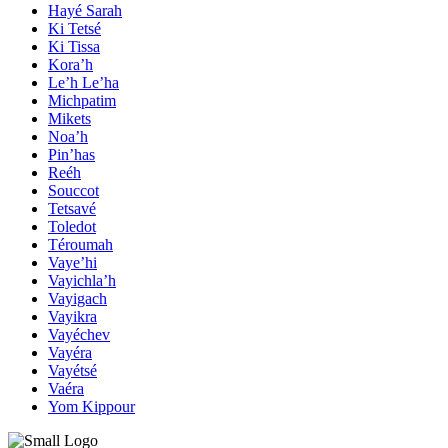
Hayé Sarah
Ki Tetsé
Ki Tissa
Kora’h
Le’h Le’ha
Michpatim
Mikets
Noa’h
Pin’has
Reéh
Souccot
Tetsavé
Toledot
Téroumah
Vaye’hi
Vayichla’h
Vayigach
Vayikra
Vayéchev
Vayéra
Vayétsé
Vaéra
Yom Kippour