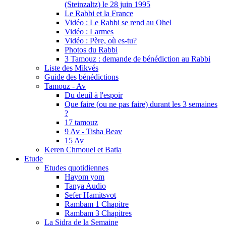
(Steinzaltz) le 28 juin 1995
Le Rabbi et la France
Vidéo : Le Rabbi se rend au Ohel
Vidéo : Larmes
Vidéo : Père, où es-tu?
Photos du Rabbi
3 Tamouz : demande de bénédiction au Rabbi
Liste des Mikvés
Guide des bénédictions
Tamouz - Av
Du deuil à l'espoir
Que faire (ou ne pas faire) durant les 3 semaines
?
17 tamouz
9 Av - Tisha Beav
15 Av
Keren Chmouel et Batia
Etude
Etudes quotidiennes
Hayom yom
Tanya Audio
Sefer Hamitsvot
Rambam 1 Chapitre
Rambam 3 Chapitres
La Sidra de la Semaine