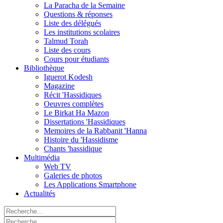
La Paracha de la Semaine
Questions & réponses
Liste des délégués
Les institutions scolaires
Talmud Torah
Liste des cours
Cours pour étudiants
Bibliothèque
Iguerot Kodesh
Magazine
Récit 'Hassidiques
Oeuvres complètes
Le Birkat Ha Mazon
Dissertations 'Hassidiques
Memoires de la Rabbanit 'Hanna
Histoire du 'Hassidisme
Chants 'hassidique
Multimédia
Web TV
Galeries de photos
Les Applications Smartphone
Actualités