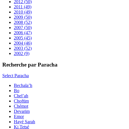
2012
(50)
2011
(49)
2010
(49)
2009
(50)
2008
(52)
2007
(50)
2006
(47)
2005
(45)
2004
(46)
2003
(52)
2002
(9)
Recherche par Paracha
Select Paracha
Bechala’h
Bo
Chel’ah
Choftim
Chémot
Devarim
Emor
Hayé Sarah
Ki Tetsé