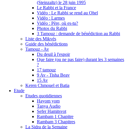
(Steinzaltz) le 28 juin 1995
Le Rabbi et la France
Vidéo : Le Rabbi se rend au Ohel
Vidéo : Larmes
Vidéo : Père, où es-tu?
Photos du Rabbi
3 Tamouz : demande de bénédiction au Rabbi
Liste des Mikvés
Guide des bénédictions
Tamouz - Av
Du deuil à l'espoir
Que faire (ou ne pas faire) durant les 3 semaines
?
17 tamouz
9 Av - Tisha Beav
15 Av
Keren Chmouel et Batia
Etude
Etudes quotidiennes
Hayom yom
Tanya Audio
Sefer Hamitsvot
Rambam 1 Chapitre
Rambam 3 Chapitres
La Sidra de la Semaine