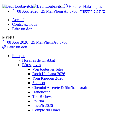
Horaires Hala'hiques
08 Aoû 2026
|
25 Mena'hem Av 5786
|
כ"ה אב התשפ"ו
Accueil
Contactez-nous
Faire un don
MENU
08 Aoû 2026
|
25 Mena'hem Av 5786
Faire un don !
Pratique
Horaires de Chabbat
Fêtes juives
Voir toutes les fêtes
Roch Hachana 2026
Yom Kippour 2026
Souccot
Chemini Atsérète & Sim'hat Torah
Hanouccah
Tou Bichevat
Pourim
Pessa'h 2026
Compte du Omer