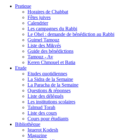
Pratique
Horaires de Chabbat
Fêtes juives
Calendrier
Les campagnes du Rabbi
Le Ohel : demande de bénédiction au Rabbi
Guimel Tamouz
Liste des Mikvés
Guide des bénédictions
Tamouz - Av
Keren Chmouel et Batia
Etude
Etudes quotidiennes
La Sidra de la Semaine
La Paracha de la Semaine
Questions & réponses
Liste des délégués
Les institutions scolaires
Talmud Torah
Liste des cours
Cours pour étudiants
Bibliothèque
Iguerot Kodesh
Magazine