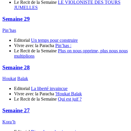
Le Recit de la Semaine
LE VIOLONISTE DES TOURS
JUMELLES
Semaine 29
Pin’has
Editorial
Un temps pour construire
Vivre avec la Paracha
Pin’has :
Le Recit de la Semaine
Plus on nous opprime, plus nous nous
multiplions
Semaine 28
Houkat
Balak
Editorial
La liberté invaincue
Vivre avec la Paracha
'Houkat Balak
Le Recit de la Semaine
Qui est juif ?
Semaine 27
Kora’h