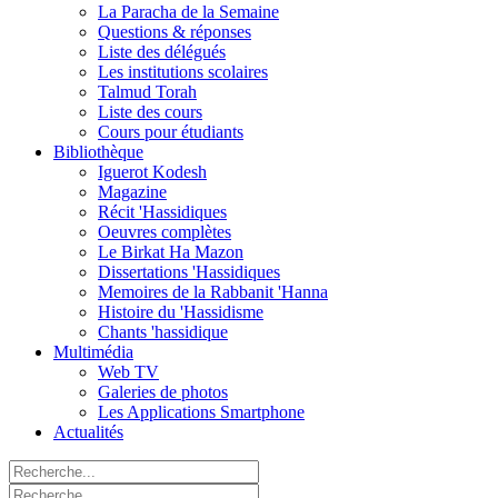
La Paracha de la Semaine
Questions & réponses
Liste des délégués
Les institutions scolaires
Talmud Torah
Liste des cours
Cours pour étudiants
Bibliothèque
Iguerot Kodesh
Magazine
Récit 'Hassidiques
Oeuvres complètes
Le Birkat Ha Mazon
Dissertations 'Hassidiques
Memoires de la Rabbanit 'Hanna
Histoire du 'Hassidisme
Chants 'hassidique
Multimédia
Web TV
Galeries de photos
Les Applications Smartphone
Actualités