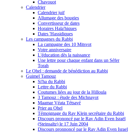
Chavouot
Calendrier
Calendrier juif
Allumage des bougies
Convertisseur de dates
Horaires Hala'hiques
Dates 'Hassidiques
Les campagnes du Rabbi
La campagne des 10 Mitsvot
Votre anniversaire
L'éducation dès la naissance
Une lettre pour chaque enfant dans un Séfer
Torah
Le Ohel : demande de bénédiction au Rabbi
Guimel Tamouz
Si'ha du Rabbi
Lettre du Rabbi
Coutumes liées au jour de la Hilloula
3 Tamouz : étude des Michnayot
Maamar Véata Tétsavé
Prier au Ohel
Témoignage du Rav Klein secrétaire du Rabbi
Discours prononcé par le Rav Adin Even Israël
(Steinsaltz) le 17 Juin 2004
Discours pronnoncé par le Rav Adin Even Israel