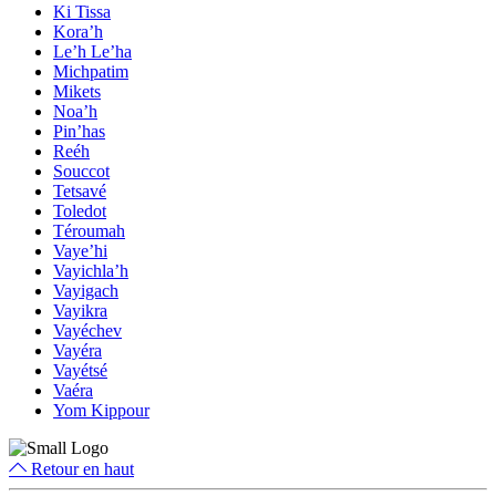
Ki Tissa
Kora’h
Le’h Le’ha
Michpatim
Mikets
Noa’h
Pin’has
Reéh
Souccot
Tetsavé
Toledot
Téroumah
Vaye’hi
Vayichla’h
Vayigach
Vayikra
Vayéchev
Vayéra
Vayétsé
Vaéra
Yom Kippour
Retour en haut