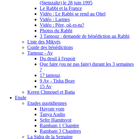
(Steinzaltz) le 28 juin 1995
Le Rabbi et la France
Vidéo : Le Rabbi se rend au Ohel
Vidéo : Larmes
Vidéo : Père, où es-tu?
Photos du Rabbi
3 Tamouz : demande de bénédiction au Rabbi
Liste des Mikvés
Guide des bénédictions
Tamouz - Av
Du deuil à l'espoir
Que faire (ou ne pas faire) durant les 3 semaines
?
17 tamouz
9 Av - Tisha Beav
15 Av
Keren Chmouel et Batia
Etude
Etudes quotidiennes
Hayom yom
Tanya Audio
Sefer Hamitsvot
Rambam 1 Chapitre
Rambam 3 Chapitres
La Sidra de la Semaine