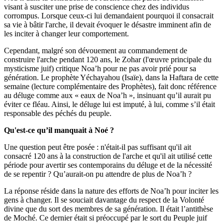
visant à susciter une prise de conscience chez des individus
corrompus. Lorsque ceux-ci lui demandaient pourquoi il consacrait
sa vie à bâtir l'arche, il devait évoquer le désastre imminent afin de
les inciter à changer leur comportement.
Cependant, malgré son dévouement au commandement de
construire l'arche pendant 120 ans, le Zohar (l'œuvre principale du
mysticisme juif) critique Noa’h pour ne pas avoir prié pour sa
génération. Le prophète Yéchayahou (Isaïe), dans la Haftara de cette
semaine (lecture complémentaire des Prophètes), fait donc référence
au déluge comme aux « eaux de Noa’h », insinuant qu’il aurait pu
éviter ce fléau. Ainsi, le déluge lui est imputé, à lui, comme s’il était
responsable des péchés du peuple.
Qu'est-ce qu’il manquait à Noé ?
Une question peut être posée : n'était-il pas suffisant qu'il ait
consacré 120 ans à la construction de l'arche et qu'il ait utilisé cette
période pour avertir ses contemporains du déluge et de la nécessité
de se repentir ? Qu’aurait-on pu attendre de plus de Noa’h ?
La réponse réside dans la nature des efforts de Noa’h pour inciter les
gens à changer. Il se souciait davantage du respect de la Volonté
divine que du sort des membres de sa génération. Il était l’antithèse
de Moché. Ce dernier était si préoccupé par le sort du Peuple juif