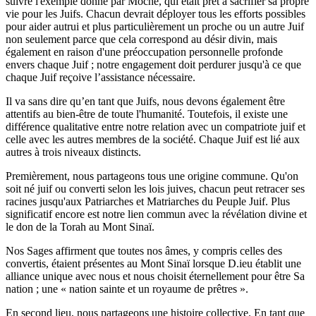
suivre l'exemple donné par Moché, qui était prêt à sacrifier sa propre
vie pour les Juifs. Chacun devrait déployer tous les efforts possibles
pour aider autrui et plus particulièrement un proche ou un autre Juif
non seulement parce que cela correspond au désir divin, mais
également en raison d'une préoccupation personnelle profonde
envers chaque Juif ; notre engagement doit perdurer jusqu'à ce que
chaque Juif reçoive l’assistance nécessaire.
Il va sans dire qu’en tant que Juifs, nous devons également être
attentifs au bien-être de toute l'humanité. Toutefois, il existe une
différence qualitative entre notre relation avec un compatriote juif et
celle avec les autres membres de la société. Chaque Juif est lié aux
autres à trois niveaux distincts.
Premièrement, nous partageons tous une origine commune. Qu'on
soit né juif ou converti selon les lois juives, chacun peut retracer ses
racines jusqu'aux Patriarches et Matriarches du Peuple Juif. Plus
significatif encore est notre lien commun avec la révélation divine et
le don de la Torah au Mont Sinaï.
Nos Sages affirment que toutes nos âmes, y compris celles des
convertis, étaient présentes au Mont Sinaï lorsque D.ieu établit une
alliance unique avec nous et nous choisit éternellement pour être Sa
nation ; une « nation sainte et un royaume de prêtres ».
En second lieu, nous partageons une histoire collective. En tant que