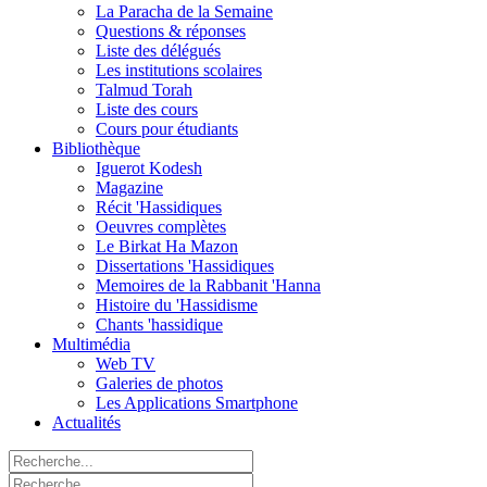
La Paracha de la Semaine
Questions & réponses
Liste des délégués
Les institutions scolaires
Talmud Torah
Liste des cours
Cours pour étudiants
Bibliothèque
Iguerot Kodesh
Magazine
Récit 'Hassidiques
Oeuvres complètes
Le Birkat Ha Mazon
Dissertations 'Hassidiques
Memoires de la Rabbanit 'Hanna
Histoire du 'Hassidisme
Chants 'hassidique
Multimédia
Web TV
Galeries de photos
Les Applications Smartphone
Actualités