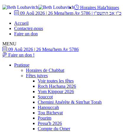
Horaires Hala'hiques
09 Aoû 2026
|
26 Mena'hem Av 5786
|
כ"ו אב התשפ"ו
Accueil
Contactez-nous
Faire un don
MENU
09 Aoû 2026
|
26 Mena'hem Av 5786
Faire un don !
Pratique
Horaires de Chabbat
Fêtes juives
Voir toutes les fêtes
Roch Hachana 2026
Yom Kippour 2026
Souccot
Chemini Atsérète & Sim'hat Torah
Hanouccah
Tou Bichevat
Pourim
Pessa'h 2026
Compte du Omer