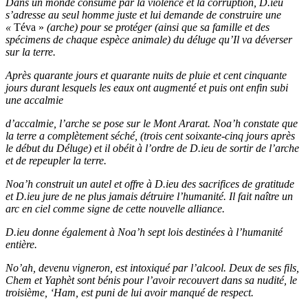
Dans un monde consumé par la violence et la corruption, D.ieu
s’adresse au seul homme juste et lui demande de construire une
«
Téva »
(arche) pour se protéger (ainsi que sa famille et des
spécimens de chaque espèce animale) du déluge qu’Il va déverser
sur la terre.
Après quarante jours et quarante nuits de pluie et cent cinquante
jours durant lesquels les eaux ont augmenté et puis ont enfin subi
une accalmie
d’accalmie, l’arche se pose sur le Mont Ararat. Noa’h constate que
la terre a complètement séché, (trois cent soixante-cinq jours après
le début du Déluge) et il obéit à l’ordre de D.ieu de sortir de l’arche
et de repeupler la terre.
Noa’h construit un autel et offre à D.ieu des sacrifices de gratitude
et D.ieu jure de ne plus jamais détruire l’humanité. Il fait naître un
arc en ciel comme signe de cette nouvelle alliance.
D.ieu donne également à Noa’h sept lois destinées à l’humanité
entière.
No’ah, devenu vigneron, est intoxiqué par l’alcool. Deux de ses fils,
Chem et Yaphèt sont bénis pour l’avoir recouvert dans sa nudité, le
troisième, ‘Ham, est puni de lui avoir manqué de respect.