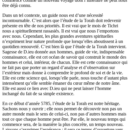
commence comme un nouveau voyage dont l’itinéraire ne peut nous
être déjà connu.
Dans un tel contexte, un guide nous est d’une nécessité
incontournable. C’est alors que l’étude de la Torah doit redevenir
présente en tête de nos priorités. Il est vrai que le mois de Tichri
nous a spirituellement rassasiés. Il est vrai que nous l’emportons
avec nous. Cependant, les plus grandes aventures spirituelles
n’expriment leur nature profonde que lorsqu’elles aboutissent à un
quotidien renouvelé. C’est bien là que l’étude de la Torah intervient.
Sagesse de D.ieu donnée aux hommes, guide de vie, indispensable
connaissance, elle est cet océan de savoir qui construit le monde des
hommes et celui, intérieur, de chacun. Elle est cette connaissance qui
ne fait pas que porter un regard d’analyse et d’observation sur
l’extérieur mais donne à comprendre le profond de soi et de la vie.
Elle est cette science qui, lorsqu’elle parle, nous touche d’autant plus
intensément qu’elle semble émaner du cœur même de notre âme.
Elle est aussi ce lien avec D.ieu qui ne peut laisser l’homme
inchangé du fait de sa simple existence.
En ce début d’année 5785, l’étude de la Torah est notre héritage.
Sachons nous y ouvrir ; elle nous permet de découvrir non pas un
autre monde mais le sens de celui-ci, non pas d’autres hommes mais
tout ce que chaque homme peut être. Par elle, le nouveau temps qui
commence sera, de la manière la plus concrète, un temps nouveau.
Laissons s’exprimer l’espérance : il sera ce temps d’ouverture vers