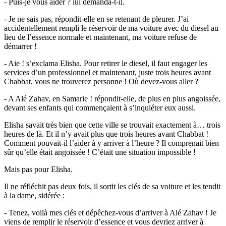
- Puis-je vous aider ? lui demanda-t-il.
- Je ne sais pas, répondit-elle en se retenant de pleurer. J’ai
accidentellement rempli le réservoir de ma voiture avec du diesel au
lieu de l’essence normale et maintenant, ma voiture refuse de
démarrer !
- Aie ! s’exclama Elisha. Pour retirer le diesel, il faut engager les
services d’un professionnel et maintenant, juste trois heures avant
Chabbat, vous ne trouverez personne ! Où devez-vous aller ?
- A Alé Zahav, en Samarie ! répondit-elle, de plus en plus angoissée,
devant ses enfants qui commençaient à s’inquiéter eux aussi.
Elisha savait très bien que cette ville se trouvait exactement à… trois
heures de là. Et il n’y avait plus que trois heures avant Chabbat !
Comment pouvait-il l’aider à y arriver à l’heure ? Il comprenait bien
sûr qu’elle était angoissée ! C’était une situation impossible !
Mais pas pour Elisha.
Il ne réfléchit pas deux fois, il sortit les clés de sa voiture et les tendit
à la dame, sidérée :
- Tenez, voilà mes clés et dépêchez-vous d’arriver à Alé Zahav ! Je
viens de remplir le réservoir d’essence et vous devriez arriver à