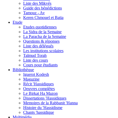
Liste des Mikvés
Guide des bénédictions
Tamouz - Av
Keren Chmouel et Batia
Etude
Etudes quotidiennes
La Sidra de la Semaine
La Paracha de la Semaine
Questions & réponses
Liste des délégués
Les institutions scolaires
Talmud Torah
Liste des cours
Cours pour étudiants
Bibliothèque
Iguerot Kodesh
Magazine
Récit 'Hassidiques
Oeuvres complètes
Le Birkat Ha Mazon
Dissertations 'Hassidiques
Memoires de la Rabbanit 'Hanna
Histoire du 'Hassidisme
Chants 'hassidique
Multimédia