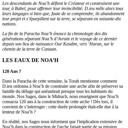
Les descendants de Noa’h défient le Créateur et construisent une
tour, à Babel, pour affirmer leur invincibilité. D.ieu mêle alors tous
leurs langages si bien que, faute de se comprendre, ils abandonnent
leur projet et s’éparpillent sur la terre, se séparant en soixante-dix
nations.
La fin de la Paracha Noa’h énonce la chronologie des dix
générations séparant Noa’h d’Avram et le voyage de ce dernier
depuis son lieu de naissance Our Kasdim, vers ‘Haran, sur le
chemin de la terre de Canaan.
LES EAUX DE NOA’H
120 Ans ?
Dans la Paracha de cette semaine, la Torah mentionne comment
D.ieu ordonna à Noa’h de construire une arche afin de préserver sa
famille du déluge qui anéantirait presque tous les habitants du
monde. Nos Sages, dans le Midrach, nous enseignent que Noa’h
consacra 120 ans à la construction de cette arche ! Dès lors, il
convient de s’interroger : cette durée prolongée était-elle due à la
lenteur de Noa’h ?
En réalité, nos Sages nous informent que l'implication extensive de
Noa’h dans la construction de l'arche faisait partie de sa mission