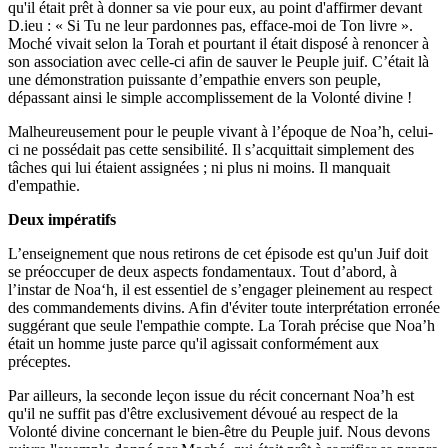
qu'il était prêt à donner sa vie pour eux, au point d'affirmer devant
D.ieu : « Si Tu ne leur pardonnes pas, efface-moi de Ton livre ».
Moché vivait selon la Torah et pourtant il était disposé à renoncer à
son association avec celle-ci afin de sauver le Peuple juif. C’était là
une démonstration puissante d’empathie envers son peuple,
dépassant ainsi le simple accomplissement de la Volonté divine !
Malheureusement pour le peuple vivant à l’époque de Noa’h, celui-
ci ne possédait pas cette sensibilité. Il s’acquittait simplement des
tâches qui lui étaient assignées ; ni plus ni moins. Il manquait
d'empathie.
Deux impératifs
L’enseignement que nous retirons de cet épisode est qu'un Juif doit
se préoccuper de deux aspects fondamentaux. Tout d’abord, à
l’instar de Noa‘h, il est essentiel de s’engager pleinement au respect
des commandements divins. Afin d'éviter toute interprétation erronée
suggérant que seule l'empathie compte. La Torah précise que Noa’h
était un homme juste parce qu'il agissait conformément aux
préceptes.
Par ailleurs, la seconde leçon issue du récit concernant Noa’h est
qu'il ne suffit pas d'être exclusivement dévoué au respect de la
Volonté divine concernant le bien-être du Peuple juif. Nous devons