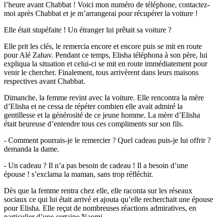
l’heure avant Chabbat ! Voici mon numéro de téléphone, contactez-
moi après Chabbat et je m’arrangerai pour récupérer la voiture !
Elle était stupéfaite ! Un étranger lui prêtait sa voiture ?
Elle prit les clés, le remercia encore et encore puis se mit en route
pour Alé Zahav. Pendant ce temps, Elisha téléphona à son père, lui
expliqua la situation et celui-ci se mit en route immédiatement pour
venir le chercher. Finalement, tous arrivèrent dans leurs maisons
respectives avant Chabbat.
Dimanche, la femme revint avec la voiture. Elle rencontra la mère
d’Elisha et ne cessa de répéter combien elle avait admiré la
gentillesse et la générosité de ce jeune homme. La mère d’Elisha
était heureuse d’entendre tous ces compliments sur son fils.
- Comment pourrais-je le remercier ? Quel cadeau puis-je lui offrir ?
demanda la dame.
- Un cadeau ? Il n’a pas besoin de cadeau ! Il a besoin d’une
épouse ! s’exclama la maman, sans trop réfléchir.
Dès que la femme rentra chez elle, elle raconta sur les réseaux
sociaux ce qui lui était arrivé et ajouta qu’elle recherchait une épouse
pour Elisha. Elle reçut de nombreuses réactions admiratives, en
particulier d’une certaine Naomi.