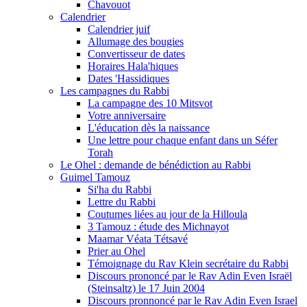
Chavouot
Calendrier
Calendrier juif
Allumage des bougies
Convertisseur de dates
Horaires Hala'hiques
Dates 'Hassidiques
Les campagnes du Rabbi
La campagne des 10 Mitsvot
Votre anniversaire
L'éducation dès la naissance
Une lettre pour chaque enfant dans un Séfer
Torah
Le Ohel : demande de bénédiction au Rabbi
Guimel Tamouz
Si'ha du Rabbi
Lettre du Rabbi
Coutumes liées au jour de la Hilloula
3 Tamouz : étude des Michnayot
Maamar Véata Tétsavé
Prier au Ohel
Témoignage du Rav Klein secrétaire du Rabbi
Discours prononcé par le Rav Adin Even Israël
(Steinsaltz) le 17 Juin 2004
Discours pronnoncé par le Rav Adin Even Israel