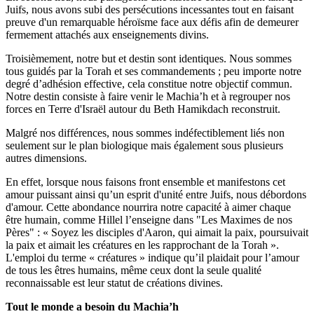
Juifs, nous avons subi des persécutions incessantes tout en faisant
preuve d'un remarquable héroïsme face aux défis afin de demeurer
fermement attachés aux enseignements divins.
Troisièmement, notre but et destin sont identiques. Nous sommes
tous guidés par la Torah et ses commandements ; peu importe notre
degré d’adhésion effective, cela constitue notre objectif commun.
Notre destin consiste à faire venir le Machia’h et à regrouper nos
forces en Terre d'Israël autour du Beth Hamikdach reconstruit.
Malgré nos différences, nous sommes indéfectiblement liés non
seulement sur le plan biologique mais également sous plusieurs
autres dimensions.
En effet, lorsque nous faisons front ensemble et manifestons cet
amour puissant ainsi qu’un esprit d'unité entre Juifs, nous débordons
d'amour. Cette abondance nourrira notre capacité à aimer chaque
être humain, comme Hillel l’enseigne dans "Les Maximes de nos
Pères" : « Soyez les disciples d'Aaron, qui aimait la paix, poursuivait
la paix et aimait les créatures en les rapprochant de la Torah ».
L'emploi du terme « créatures » indique qu’il plaidait pour l’amour
de tous les êtres humains, même ceux dont la seule qualité
reconnaissable est leur statut de créations divines.
Tout le monde a besoin du Machia’h