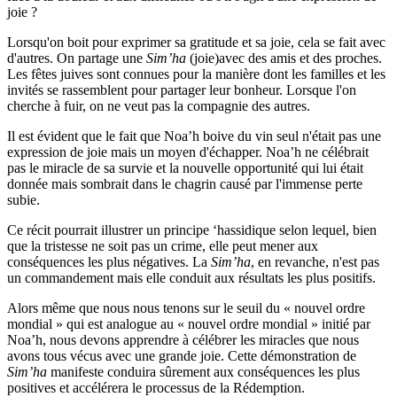
joie ?
Lorsqu'on boit pour exprimer sa gratitude et sa joie, cela se fait avec
d'autres. On partage une
Sim’ha
(joie)avec des amis et des proches.
Les fêtes juives sont connues pour la manière dont les familles et les
invités se rassemblent pour partager leur bonheur. Lorsque l'on
cherche à fuir, on ne veut pas la compagnie des autres.
Il est évident que le fait que Noa’h boive du vin seul n'était pas une
expression de joie mais un moyen d'échapper. Noa’h ne célébrait
pas le miracle de sa survie et la nouvelle opportunité qui lui était
donnée mais sombrait dans le chagrin causé par l'immense perte
subie.
Ce récit pourrait illustrer un principe ‘hassidique selon lequel, bien
que la tristesse ne soit pas un crime, elle peut mener aux
conséquences les plus négatives. La
Sim’ha
, en revanche, n'est pas
un commandement mais elle conduit aux résultats les plus positifs.
Alors même que nous nous tenons sur le seuil du « nouvel ordre
mondial » qui est analogue au « nouvel ordre mondial » initié par
Noa’h, nous devons apprendre à célébrer les miracles que nous
avons tous vécus avec une grande joie. Cette démonstration de
Sim’ha
manifeste conduira sûrement aux conséquences les plus
positives et accélérera le processus de la Rédemption.