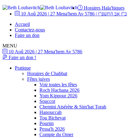
Horaires Hala'hiques
10 Aoû 2026
|
27 Mena'hem Av 5786
|
כ"ז אב התשפ"ו
Accueil
Contactez-nous
Faire un don
MENU
10 Aoû 2026
|
27 Mena'hem Av 5786
Faire un don !
Pratique
Horaires de Chabbat
Fêtes juives
Voir toutes les fêtes
Roch Hachana 2026
Yom Kippour 2026
Souccot
Chemini Atsérète & Sim'hat Torah
Hanouccah
Tou Bichevat
Pourim
Pessa'h 2026
Compte du Omer