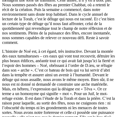
ménagent une sorte de transition. Cette année, il n’y en a donc pas.
Nous sommes passés des fêtes au premier Chabbat, où a retenti le
récit de la création. Puis la semaine a commencé, dans notre
environnement sans doute trop habituel. Dans le cycle annuel de
lecture de la Torah, c’est le déluge qui nous est raconté. Et c’est bien
un certain type de déluge qu’il nous faut affronter, celui de la
quotidienneté qui revendique tout le champ de notre réflexion et de
nos sentiments. Pleins de la puissance des fêtes, encore inentamée,
nous sommes capables de relever ce nouveau défi. Reste à savoir
comment.
L’histoire de Noé est, à cet égard, très instructive. Devant la montée
des eaux tumultueuses – ces eaux qui vont tout recouvrir, détruire les
plus beaux édifices, anéantir tout ce qui avait fait jusqu’ici la fierté et
l’espoir des hommes – Noé, obéissant à l’ordre de D.ieu, se réfugie
dans son « arche ». C’est ce bateau de bois qui va lui servir d’abri
dans la tempête et assurer ainsi un avenir à l’humanité. Devant le
déluge qui nous assaille, nous avons le même moyen. Bien sûr, il ne
nous est ni donné ni demandé de construire une arche matérielle.
Mais, en hébreu, l’expression qui la désigne est « Téva ». Or ce
terme a un homonyme qui signifie « mot ». Pour un Juif, le mot-
refuge existe. Il est dans l’étude de la Torah et dans la prière. C’est la
raison pour laquelle, au sortir des fêtes, nous ne craignons rien : ni
l’obscurité du temps ni les grondements ni les menaces de toutes
sortes. Nous avons notre forteresse et celle-ci possède une puissance