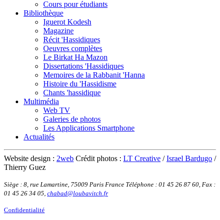
Cours pour étudiants
Bibliothèque
Iguerot Kodesh
Magazine
Récit 'Hassidiques
Oeuvres complètes
Le Birkat Ha Mazon
Dissertations 'Hassidiques
Memoires de la Rabbanit 'Hanna
Histoire du 'Hassidisme
Chants 'hassidique
Multimédia
Web TV
Galeries de photos
Les Applications Smartphone
Actualités
Website design :
2web
Crédit photos :
LT Creative
/
Israel Bardugo
/
Thierry Guez
Siège : 8, rue Lamartine, 75009 Paris France
Téléphone : 01 45 26 87 60
,
Fax :
01 45 26 34 05
,
chabad@loubavitch.fr
Confidentialité