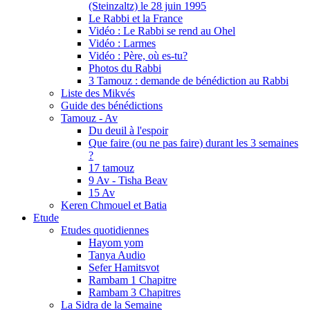
(Steinzaltz) le 28 juin 1995
Le Rabbi et la France
Vidéo : Le Rabbi se rend au Ohel
Vidéo : Larmes
Vidéo : Père, où es-tu?
Photos du Rabbi
3 Tamouz : demande de bénédiction au Rabbi
Liste des Mikvés
Guide des bénédictions
Tamouz - Av
Du deuil à l'espoir
Que faire (ou ne pas faire) durant les 3 semaines
?
17 tamouz
9 Av - Tisha Beav
15 Av
Keren Chmouel et Batia
Etude
Etudes quotidiennes
Hayom yom
Tanya Audio
Sefer Hamitsvot
Rambam 1 Chapitre
Rambam 3 Chapitres
La Sidra de la Semaine