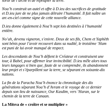
sortir de l’arche et de repeupler la terre.
Noa’h construit un autel et offre à D.ieu des sacrifices de gratitude
et D.ieu jure de ne plus jamais détruire l’humanité. Il fait naître un
arc-en-ciel comme signe de cette nouvelle alliance.
D.ieu donne également à Noa’h sept lois destinées à l’humanité
entière.
No’ah, devenu vigneron, s’enivre. Deux de ses fils, Chem et Yaphèth
sont bénis pour l’avoir recouvert dans sa nudité, le troisième ‘Ham
est puni de lui avoir manqué de respect.
Les descendants de Noa’h défient le Créateur et construisent une
tour, à Babel, pour affirmer leur invincibilité. D.ieu mêle alors tous
leurs langages si bien que, faute de se comprendre, ils abandonnent
leur projet et s’éparpillent sur la terre, se séparant en soixante-dix
nations.
La fin de la Paracha Noa’h énonce la chronologie des dix
générations séparant Noa’h d’Avram et le voyage de ce dernier
depuis son lieu de naissance, Our Kasdim, vers ‘Haran, sur le
chemin de la terre de Canaan.
La Mitsva de « croître et se multiplier »