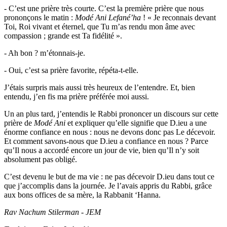
- C’est une prière très courte. C’est la première prière que nous
prononçons le matin :
Modé Ani Lefané’ha
! « Je reconnais devant
Toi, Roi vivant et éternel, que Tu m’as rendu mon âme avec
compassion ; grande est Ta fidélité ».
- Ah bon ? m’étonnais-je.
- Oui, c’est sa prière favorite, répéta-t-elle.
J’étais surpris mais aussi très heureux de l’entendre. Et, bien
entendu, j’en fis ma prière préférée moi aussi.
Un an plus tard, j’entendis le Rabbi prononcer un discours sur cette
prière de
Modé Ani
et expliquer qu’elle signifie que D.ieu a une
énorme confiance en nous : nous ne devons donc pas Le décevoir.
Et comment savons-nous que D.ieu a confiance en nous ? Parce
qu’Il nous a accordé encore un jour de vie, bien qu’Il n’y soit
absolument pas obligé.
C’est devenu le but de ma vie : ne pas décevoir D.ieu dans tout ce
que j’accomplis dans la journée. Je l’avais appris du Rabbi, grâce
aux bons offices de sa mère, la Rabbanit ‘Hanna.
Rav Nachum Stilerman - JEM