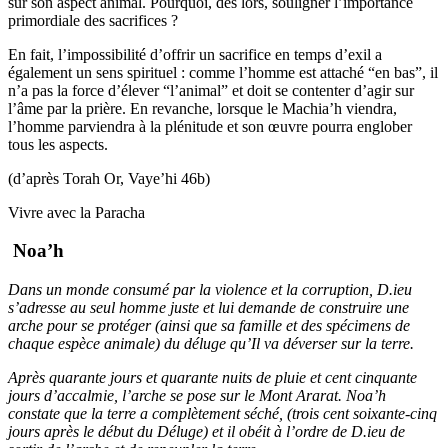
sur son aspect animal. Pourquoi, dès lors, souligner l’importance
primordiale des sacrifices ?
En fait, l’impossibilité d’offrir un sacrifice en temps d’exil a
également un sens spirituel : comme l’homme est attaché “en bas”, il
n’a pas la force d’élever “l’animal” et doit se contenter d’agir sur
l’âme par la prière. En revanche, lorsque le Machia’h viendra,
l’homme parviendra à la plénitude et son œuvre pourra englober
tous les aspects.
(d’après Torah Or, Vaye’hi 46b)
Vivre avec la Paracha
Noa’h
Dans un monde consumé par la violence et la corruption, D.ieu
s’adresse au seul homme juste et lui demande de construire une
arche pour se protéger (ainsi que sa famille et des spécimens de
chaque espèce animale) du déluge qu’Il va déverser sur la terre.
Après quarante jours et quarante nuits de pluie et cent cinquante
jours d’accalmie, l’arche se pose sur le Mont Ararat. Noa’h
constate que la terre a complètement séché, (trois cent soixante-cinq
jours après le début du Déluge) et il obéit à l’ordre de D.ieu de