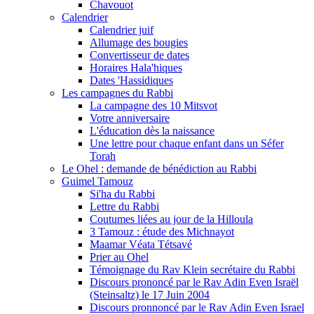
Chavouot
Calendrier
Calendrier juif
Allumage des bougies
Convertisseur de dates
Horaires Hala'hiques
Dates 'Hassidiques
Les campagnes du Rabbi
La campagne des 10 Mitsvot
Votre anniversaire
L'éducation dès la naissance
Une lettre pour chaque enfant dans un Séfer
Torah
Le Ohel : demande de bénédiction au Rabbi
Guimel Tamouz
Si'ha du Rabbi
Lettre du Rabbi
Coutumes liées au jour de la Hilloula
3 Tamouz : étude des Michnayot
Maamar Véata Tétsavé
Prier au Ohel
Témoignage du Rav Klein secrétaire du Rabbi
Discours prononcé par le Rav Adin Even Israël
(Steinsaltz) le 17 Juin 2004
Discours pronnoncé par le Rav Adin Even Israel