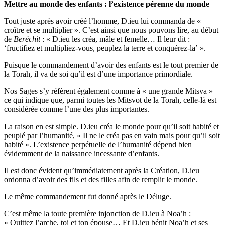
Mettre au monde des enfants : l’existence pérenne du monde
Tout juste après avoir créé l’homme, D.ieu lui commanda de «
croître et se multiplier ». C’est ainsi que nous pouvons lire, au début
de
Beréchit
: « D.ieu les créa, mâle et femelle… Il leur dit :
‘fructifiez et multipliez-vous, peuplez la terre et conquérez-la’ ».
Puisque le commandement d’avoir des enfants est le tout premier de
la Torah, il va de soi qu’il est d’une importance primordiale.
Nos Sages s’y réfèrent également comme à « une grande Mitsva »
ce qui indique que, parmi toutes les Mitsvot de la Torah, celle-là est
considérée comme l’une des plus importantes.
La raison en est simple. D.ieu créa le monde pour qu’il soit habité et
peuplé par l’humanité, « Il ne le créa pas en vain mais pour qu’il soit
habité ». L’existence perpétuelle de l’humanité dépend bien
évidemment de la naissance incessante d’enfants.
Il est donc évident qu’immédiatement après la Création, D.ieu
ordonna d’avoir des fils et des filles afin de remplir le monde.
Le même commandement fut donné après le Déluge.
C’est même la toute première injonction de D.ieu à Noa’h :
« Quittez l’arche, toi et ton épouse… Et D.ieu bénit Noa’h et ses