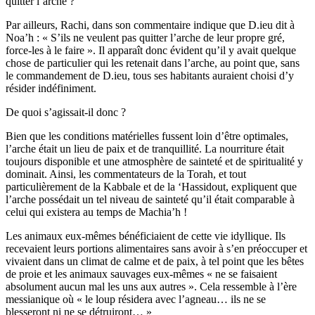
quitter l’arche ?
Par ailleurs, Rachi, dans son commentaire indique que D.ieu dit à
Noa’h : « S’ils ne veulent pas quitter l’arche de leur propre gré,
force-les à le faire ». Il apparaît donc évident qu’il y avait quelque
chose de particulier qui les retenait dans l’arche, au point que, sans
le commandement de D.ieu, tous ses habitants auraient choisi d’y
résider indéfiniment.
De quoi s’agissait-il donc ?
Bien que les conditions matérielles fussent loin d’être optimales,
l’arche était un lieu de paix et de tranquillité. La nourriture était
toujours disponible et une atmosphère de sainteté et de spiritualité y
dominait. Ainsi, les commentateurs de la Torah, et tout
particulièrement de la Kabbale et de la ‘Hassidout, expliquent que
l’arche possédait un tel niveau de sainteté qu’il était comparable à
celui qui existera au temps de Machia’h !
Les animaux eux-mêmes bénéficiaient de cette vie idyllique. Ils
recevaient leurs portions alimentaires sans avoir à s’en préoccuper et
vivaient dans un climat de calme et de paix, à tel point que les bêtes
de proie et les animaux sauvages eux-mêmes « ne se faisaient
absolument aucun mal les uns aux autres ». Cela ressemble à l’ère
messianique où « le loup résidera avec l’agneau… ils ne se
blesseront ni ne se détruiront… »