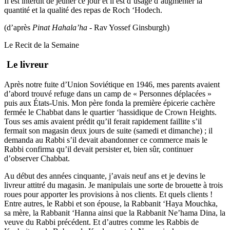
Il est interdit de jeûner ce jour et il est d’usage d’augmenter la
quantité et la qualité des repas de Roch ‘Hodech.
(d’après
Pinat Hahala’ha
- Rav Yossef Ginsburgh)
Le Recit de la Semaine
Le livreur
Après notre fuite d’Union Soviétique en 1946, mes parents avaient
d’abord trouvé refuge dans un camp de « Personnes déplacées »
puis aux États-Unis. Mon père fonda la première épicerie cachère
fermée le Chabbat dans le quartier ‘hassidique de Crown Heights.
Tous ses amis avaient prédit qu’il ferait rapidement faillite s’il
fermait son magasin deux jours de suite (samedi et dimanche) ; il
demanda au Rabbi s’il devait abandonner ce commerce mais le
Rabbi confirma qu’il devait persister et, bien sûr, continuer
d’observer Chabbat.
Au début des années cinquante, j’avais neuf ans et je devins le
livreur attitré du magasin. Je manipulais une sorte de brouette à trois
roues pour apporter les provisions à nos clients. Et quels clients !
Entre autres, le Rabbi et son épouse, la Rabbanit ‘Haya Mouchka,
sa mère, la Rabbanit ‘Hanna ainsi que la Rabbanit Ne’hama Dina, la
veuve du Rabbi précédent. Et d’autres comme les Rabbis de