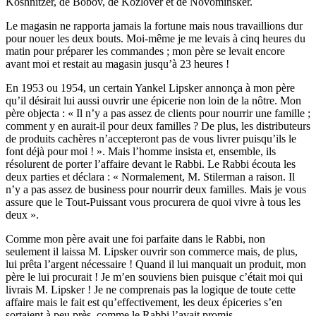
Koshnitzer, de Bobov, de Kozlover et de Novominsker.
Le magasin ne rapporta jamais la fortune mais nous travaillions dur
pour nouer les deux bouts. Moi-même je me levais à cinq heures du
matin pour préparer les commandes ; mon père se levait encore
avant moi et restait au magasin jusqu’à 23 heures !
En 1953 ou 1954, un certain Yankel Lipsker annonça à mon père
qu’il désirait lui aussi ouvrir une épicerie non loin de la nôtre. Mon
père objecta : « Il n’y a pas assez de clients pour nourrir une famille ;
comment y en aurait-il pour deux familles ? De plus, les distributeurs
de produits cachères n’accepteront pas de vous livrer puisqu’ils le
font déjà pour moi ! ». Mais l’homme insista et, ensemble, ils
résolurent de porter l’affaire devant le Rabbi. Le Rabbi écouta les
deux parties et déclara : « Normalement, M. Stilerman a raison. Il
n’y a pas assez de business pour nourrir deux familles. Mais je vous
assure que le Tout-Puissant vous procurera de quoi vivre à tous les
deux ».
Comme mon père avait une foi parfaite dans le Rabbi, non
seulement il laissa M. Lipsker ouvrir son commerce mais, de plus,
lui prêta l’argent nécessaire ! Quand il lui manquait un produit, mon
père le lui procurait ! Je m’en souviens bien puisque c’était moi qui
livrais M. Lipsker ! Je ne comprenais pas la logique de toute cette
affaire mais le fait est qu’effectivement, les deux épiceries s’en
sortaient à peu près, comme le Rabbi l’avait promis.