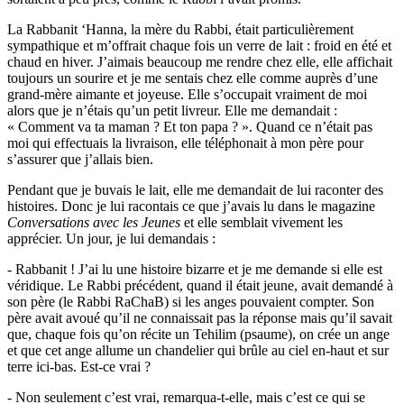
La Rabbanit ‘Hanna, la mère du Rabbi, était particulièrement
sympathique et m’offrait chaque fois un verre de lait : froid en été et
chaud en hiver. J’aimais beaucoup me rendre chez elle, elle affichait
toujours un sourire et je me sentais chez elle comme auprès d’une
grand-mère aimante et joyeuse. Elle s’occupait vraiment de moi
alors que je n’étais qu’un petit livreur. Elle me demandait :
« Comment va ta maman ? Et ton papa ? ». Quand ce n’était pas
moi qui effectuais la livraison, elle téléphonait à mon père pour
s’assurer que j’allais bien.
Pendant que je buvais le lait, elle me demandait de lui raconter des
histoires. Donc je lui racontais ce que j’avais lu dans le magazine
Conversations avec les Jeunes
et elle semblait vivement les
apprécier. Un jour, je lui demandais :
- Rabbanit ! J’ai lu une histoire bizarre et je me demande si elle est
véridique. Le Rabbi précédent, quand il était jeune, avait demandé à
son père (le Rabbi RaChaB) si les anges pouvaient compter. Son
père avait avoué qu’il ne connaissait pas la réponse mais qu’il savait
que, chaque fois qu’on récite un Tehilim (psaume), on crée un ange
et que cet ange allume un chandelier qui brûle au ciel en-haut et sur
terre ici-bas. Est-ce vrai ?
- Non seulement c’est vrai, remarqua-t-elle, mais c’est ce qui se