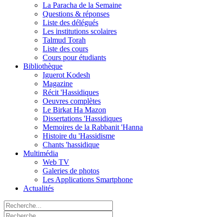
La Paracha de la Semaine
Questions & réponses
Liste des délégués
Les institutions scolaires
Talmud Torah
Liste des cours
Cours pour étudiants
Bibliothèque
Iguerot Kodesh
Magazine
Récit 'Hassidiques
Oeuvres complètes
Le Birkat Ha Mazon
Dissertations 'Hassidiques
Memoires de la Rabbanit 'Hanna
Histoire du 'Hassidisme
Chants 'hassidique
Multimédia
Web TV
Galeries de photos
Les Applications Smartphone
Actualités