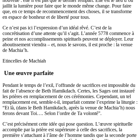
nouvelle : elle n’est pas que le dernier rempart. Elle est le lieu d’où
jaillit la lumière pour faire que le monde même change. Pour faire
que, en ce temps de recommencement des choses, il se transforme
en espace de bonheur et de liberté pour tous.
Ce n’est pas ici l’expression d’un idéal rêvé. C’est de la
concrétisation d’une attente qu’il s’agit. L’année 5778 commence à
peine et nos accomplissements spirituels peuvent se déployer. Leur
aboutissement viendra – et, nous le savons, il est proche : la venue
de Machia’h.
Etincelles de Machiah
Une œuvre parfaite
Pendant le temps de l’exil, l’offrande de sacrifices est impossible du
fait de l’absence de Beth Hamikdach. Certes, les Sages ont instauré
les prières en remplacement de ces cérémonies. Cependant, un tel
remplacement est, semble-t-il, imparfait comme l’exprime la liturgie :
“Et là, (dans le Beth Hamikdach, après la venue de Machia’h) nous
ferons devant Toi…. Selon l’ordre de Ta volonté”.
C’est précisément cette idée qui pose question. L’œuvre spirituelle
accomplie par la prière est supérieure à celle des sacrifices, la
première s’attachant à l’âme de l’homme tandis que la seconde porte