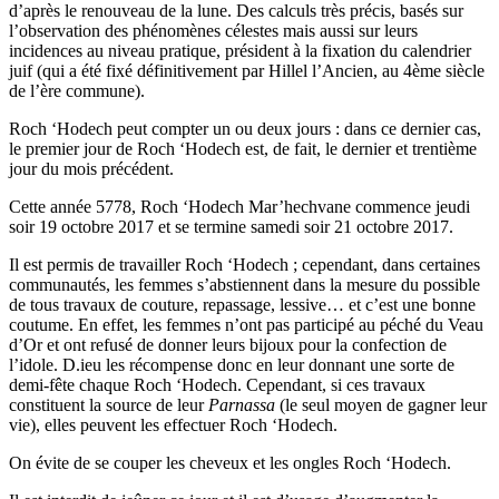
d’après le renouveau de la lune. Des calculs très précis, basés sur
l’observation des phénomènes célestes mais aussi sur leurs
incidences au niveau pratique, président à la fixation du calendrier
juif (qui a été fixé définitivement par Hillel l’Ancien, au 4ème siècle
de l’ère commune).
Roch ‘Hodech peut compter un ou deux jours : dans ce dernier cas,
le premier jour de Roch ‘Hodech est, de fait, le dernier et trentième
jour du mois précédent.
Cette année 5778, Roch ‘Hodech Mar’hechvane commence jeudi
soir 19 octobre 2017 et se termine samedi soir 21 octobre 2017.
Il est permis de travailler Roch ‘Hodech ; cependant, dans certaines
communautés, les femmes s’abstiennent dans la mesure du possible
de tous travaux de couture, repassage, lessive… et c’est une bonne
coutume. En effet, les femmes n’ont pas participé au péché du Veau
d’Or et ont refusé de donner leurs bijoux pour la confection de
l’idole. D.ieu les récompense donc en leur donnant une sorte de
demi-fête chaque Roch ‘Hodech. Cependant, si ces travaux
constituent la source de leur
Parnassa
(le seul moyen de gagner leur
vie), elles peuvent les effectuer Roch ‘Hodech.
On évite de se couper les cheveux et les ongles Roch ‘Hodech.