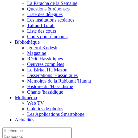
La Paracha de la Semaine
Questions & réponses
Liste des délégués
Les institutions scolaires
Talmud Torah
Liste des cours
Cours pour étudiants
Bibliothèque
Iguerot Kodesh
Magazine
Récit 'Hassidiques
Oeuvres complètes
Le Birkat Ha Mazon
Dissertations 'Hassidiques
Memoires de la Rabbanit 'Hanna
Histoire du 'Hassidisme
Chants 'hassidique
Multimédia
Web TV
Galeries de photos
Les Applications Smartphone
Actualités