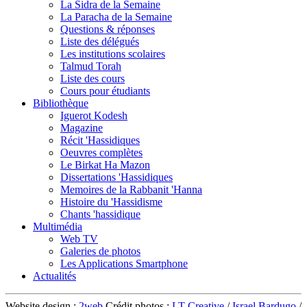
La Sidra de la Semaine
La Paracha de la Semaine
Questions & réponses
Liste des délégués
Les institutions scolaires
Talmud Torah
Liste des cours
Cours pour étudiants
Bibliothèque
Iguerot Kodesh
Magazine
Récit 'Hassidiques
Oeuvres complètes
Le Birkat Ha Mazon
Dissertations 'Hassidiques
Memoires de la Rabbanit 'Hanna
Histoire du 'Hassidisme
Chants 'hassidique
Multimédia
Web TV
Galeries de photos
Les Applications Smartphone
Actualités
Website design :
2web
Crédit photos :
LT Creative
/
Israel Bardugo
/