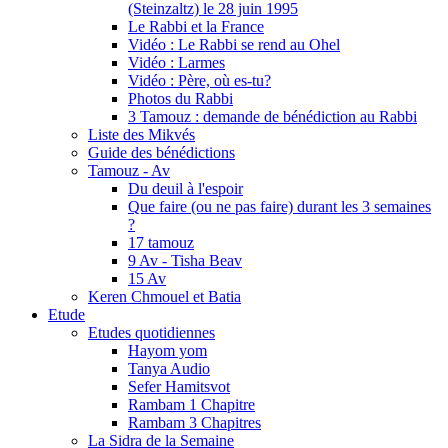
(Steinzaltz) le 28 juin 1995
Le Rabbi et la France
Vidéo : Le Rabbi se rend au Ohel
Vidéo : Larmes
Vidéo : Père, où es-tu?
Photos du Rabbi
3 Tamouz : demande de bénédiction au Rabbi
Liste des Mikvés
Guide des bénédictions
Tamouz - Av
Du deuil à l'espoir
Que faire (ou ne pas faire) durant les 3 semaines
?
17 tamouz
9 Av - Tisha Beav
15 Av
Keren Chmouel et Batia
Etude
Etudes quotidiennes
Hayom yom
Tanya Audio
Sefer Hamitsvot
Rambam 1 Chapitre
Rambam 3 Chapitres
La Sidra de la Semaine