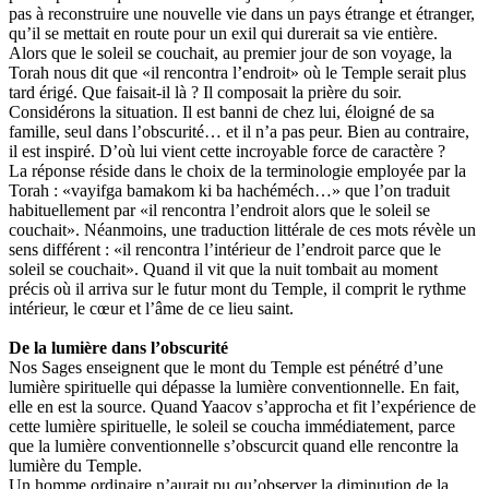
pas à reconstruire une nouvelle vie dans un pays étrange et étranger,
qu’il se mettait en route pour un exil qui durerait sa vie entière.
Alors que le soleil se couchait, au premier jour de son voyage, la
Torah nous dit que «il rencontra l’endroit» où le Temple serait plus
tard érigé. Que faisait-il là ? Il composait la prière du soir.
Considérons la situation. Il est banni de chez lui, éloigné de sa
famille, seul dans l’obscurité… et il n’a pas peur. Bien au contraire,
il est inspiré. D’où lui vient cette incroyable force de caractère ?
La réponse réside dans le choix de la terminologie employée par la
Torah : «vayifga bamakom ki ba hachéméch…» que l’on traduit
habituellement par «il rencontra l’endroit alors que le soleil se
couchait». Néanmoins, une traduction littérale de ces mots révèle un
sens différent : «il rencontra l’intérieur de l’endroit parce que le
soleil se couchait». Quand il vit que la nuit tombait au moment
précis où il arriva sur le futur mont du Temple, il comprit le rythme
intérieur, le cœur et l’âme de ce lieu saint.
De la lumière dans l’obscurité
Nos Sages enseignent que le mont du Temple est pénétré d’une
lumière spirituelle qui dépasse la lumière conventionnelle. En fait,
elle en est la source. Quand Yaacov s’approcha et fit l’expérience de
cette lumière spirituelle, le soleil se coucha immédiatement, parce
que la lumière conventionnelle s’obscurcit quand elle rencontre la
lumière du Temple.
Un homme ordinaire n’aurait pu qu’observer la diminution de la