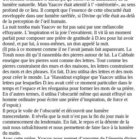
lumière naturelle. Mais Yaacov était attentif à l’ «intériorité», au sens
profond de ce lieu. Il comprit que l’essence de cette obscurité était
enveloppée dans une lumière raréfiée, si Divine qu’elle était au-delà
de la perception de l’œil humain.
La nuit tomba mais Yaacov ne fut pas saisi par une mélancolie
effrayante. L’inspiration et la joie l’envahirent. Il vit là un moment
parfait pour composer une prière de gratitude à D.ieu pour lui avoir
donné, et par lui, à nous-mêmes, un don appelé la nuit.
(Il pria à ce moment comme il ne l’avait jamais fait auparavant. La
Torah nous dit qu’il rassembla des pierres autour de lui. La Cabbale
enseigne que les pierres sont comme des lettres. Tout comme les
pierres construisent des murs et des maisons, les lettres construisent
des mots et des phrases. En fait, D.ieu utilisa des lettres et des mots
pour créer le monde. La ‘Hassidout explique que Yaacov utilisa les
lettres par lesquelles D.ieu avait créé ce moment particulier dans le
temps et l’espace et les réorganisa pour former les mots de sa prière.
En d’autres termes, il utilisa l’obscurité même qui aurait effrayé un
homme ordinaire pour écrire une prière d’inspiration, de force et
d’espoir.)
Il perça le voile de l’obscurité et découvrit une lumière
transcendante. Il révéla que la nuit n’est pas la fin du jour mais le
commencement du lendemain. En fait, le repos et la détente de la
nuit nous rafraîchissent et nous permettent de faire face à la lumière
du matin.
Avec cette prière, Yaacov nous permet d’apporter de l’énergie divine