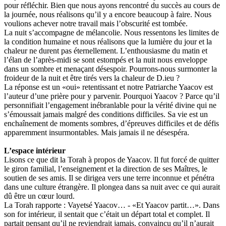
pour réfléchir. Bien que nous ayons rencontré du succès au cours de
la journée, nous réalisons qu’il y a encore beaucoup à faire. Nous
voulions achever notre travail mais l’obscurité est tombée.
La nuit s’accompagne de mélancolie. Nous ressentons les limites de
la condition humaine et nous réalisons que la lumière du jour et la
chaleur ne durent pas éternellement. L’enthousiasme du matin et
l’élan de l’après-midi se sont estompés et la nuit nous enveloppe
dans un sombre et menaçant désespoir. Pourrons-nous surmonter la
froideur de la nuit et être tirés vers la chaleur de D.ieu ?
La réponse est un «oui» retentissant et notre Patriarche Yaacov est
l’auteur d’une prière pour y parvenir. Pourquoi Yaacov ? Parce qu’il
personnifiait l’engagement inébranlable pour la vérité divine qui ne
s’émoussait jamais malgré des conditions difficiles. Sa vie est un
enchaînement de moments sombres, d’épreuves difficiles et de défis
apparemment insurmontables. Mais jamais il ne désespéra.
L’espace intérieur
Lisons ce que dit la Torah à propos de Yaacov. Il fut forcé de quitter
le giron familial, l’enseignement et la direction de ses Maîtres, le
soutien de ses amis. Il se dirigea vers une terre inconnue et pénétra
dans une culture étrangère. Il plongea dans sa nuit avec ce qui aurait
dû être un cœur lourd.
La Torah rapporte : Vayetsé Yaacov… - «Et Yaacov partit…». Dans
son for intérieur, il sentait que c’était un départ total et complet. Il
partait pensant qu’il ne reviendrait jamais, convaincu qu’il n’aurait