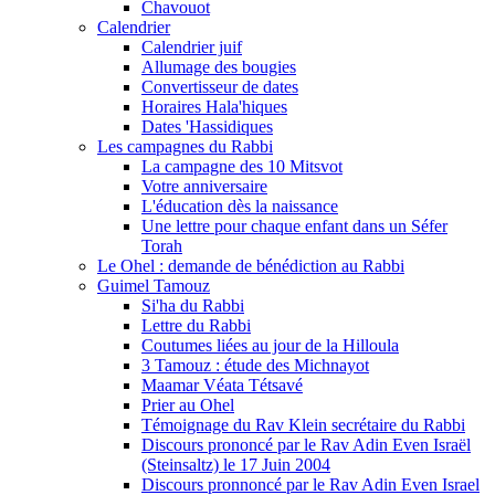
Chavouot
Calendrier
Calendrier juif
Allumage des bougies
Convertisseur de dates
Horaires Hala'hiques
Dates 'Hassidiques
Les campagnes du Rabbi
La campagne des 10 Mitsvot
Votre anniversaire
L'éducation dès la naissance
Une lettre pour chaque enfant dans un Séfer
Torah
Le Ohel : demande de bénédiction au Rabbi
Guimel Tamouz
Si'ha du Rabbi
Lettre du Rabbi
Coutumes liées au jour de la Hilloula
3 Tamouz : étude des Michnayot
Maamar Véata Tétsavé
Prier au Ohel
Témoignage du Rav Klein secrétaire du Rabbi
Discours prononcé par le Rav Adin Even Israël
(Steinsaltz) le 17 Juin 2004
Discours pronnoncé par le Rav Adin Even Israel