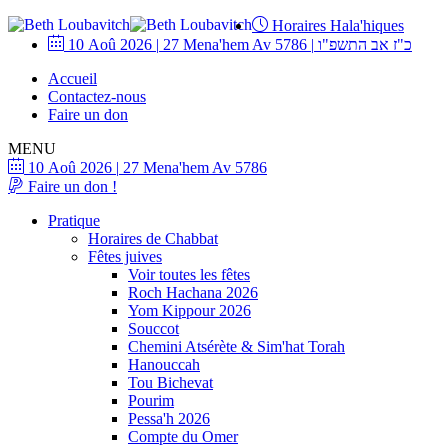
Horaires Hala'hiques
10 Aoû 2026
|
27 Mena'hem Av 5786
|
כ"ז אב התשפ"ו
Accueil
Contactez-nous
Faire un don
MENU
10 Aoû 2026
|
27 Mena'hem Av 5786
Faire un don !
Pratique
Horaires de Chabbat
Fêtes juives
Voir toutes les fêtes
Roch Hachana 2026
Yom Kippour 2026
Souccot
Chemini Atsérète & Sim'hat Torah
Hanouccah
Tou Bichevat
Pourim
Pessa'h 2026
Compte du Omer