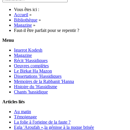
Vous êtes ici :
Accueil
»
Bibliothèque
»
Magazine
»
Faut-il être parfait pour se repentir ?
Menu
Iguerot Kodesh
Magazine
Récit 'Hassidiques
Oeuvres complètes
Le Birkat Ha Mazon
Dissertations 'Hassidiques
Memoires de la Rabbanit 'Hanna
Histoire du 'Hassidisme
Chants 'hassidique
Articles liés
Au matin
Témoignage
La folie à l'origine de la faute ?
Egla 'Aroufah »,la génisse à la nuque brisée