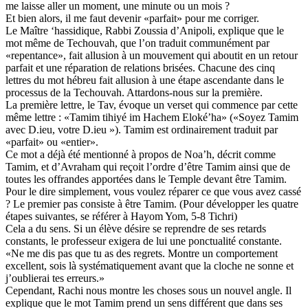
me laisse aller un moment, une minute ou un mois ?
Et bien alors, il me faut devenir «parfait» pour me corriger.
Le Maître ‘hassidique, Rabbi Zoussia d’Anipoli, explique que le
mot même de Techouvah, que l’on traduit communément par
«repentance», fait allusion à un mouvement qui aboutit en un retour
parfait et une réparation de relations brisées. Chacune des cinq
lettres du mot hébreu fait allusion à une étape ascendante dans le
processus de la Techouvah. Attardons-nous sur la première.
La première lettre, le Tav, évoque un verset qui commence par cette
même lettre : «Tamim tihiyé im Hachem Eloké’ha» («Soyez Tamim
avec D.ieu, votre D.ieu »). Tamim est ordinairement traduit par
«parfait» ou «entier».
Ce mot a déjà été mentionné à propos de Noa’h, décrit comme
Tamim, et d’Avraham qui reçoit l’ordre d’être Tamim ainsi que de
toutes les offrandes apportées dans le Temple devant être Tamim.
Pour le dire simplement, vous voulez réparer ce que vous avez cassé
? Le premier pas consiste à être Tamim. (Pour développer les quatre
étapes suivantes, se référer à Hayom Yom, 5-8 Tichri)
Cela a du sens. Si un élève désire se reprendre de ses retards
constants, le professeur exigera de lui une ponctualité constante.
«Ne me dis pas que tu as des regrets. Montre un comportement
excellent, sois là systématiquement avant que la cloche ne sonne et
j’oublierai tes erreurs.»
Cependant, Rachi nous montre les choses sous un nouvel angle. Il
explique que le mot Tamim prend un sens différent que dans ses