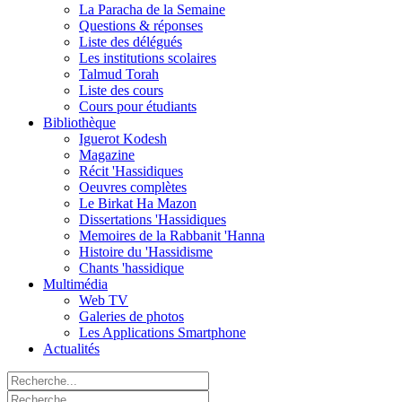
La Paracha de la Semaine
Questions & réponses
Liste des délégués
Les institutions scolaires
Talmud Torah
Liste des cours
Cours pour étudiants
Bibliothèque
Iguerot Kodesh
Magazine
Récit 'Hassidiques
Oeuvres complètes
Le Birkat Ha Mazon
Dissertations 'Hassidiques
Memoires de la Rabbanit 'Hanna
Histoire du 'Hassidisme
Chants 'hassidique
Multimédia
Web TV
Galeries de photos
Les Applications Smartphone
Actualités