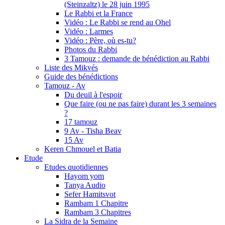
(Steinzaltz) le 28 juin 1995
Le Rabbi et la France
Vidéo : Le Rabbi se rend au Ohel
Vidéo : Larmes
Vidéo : Père, où es-tu?
Photos du Rabbi
3 Tamouz : demande de bénédiction au Rabbi
Liste des Mikvés
Guide des bénédictions
Tamouz - Av
Du deuil à l'espoir
Que faire (ou ne pas faire) durant les 3 semaines
?
17 tamouz
9 Av - Tisha Beav
15 Av
Keren Chmouel et Batia
Etude
Etudes quotidiennes
Hayom yom
Tanya Audio
Sefer Hamitsvot
Rambam 1 Chapitre
Rambam 3 Chapitres
La Sidra de la Semaine