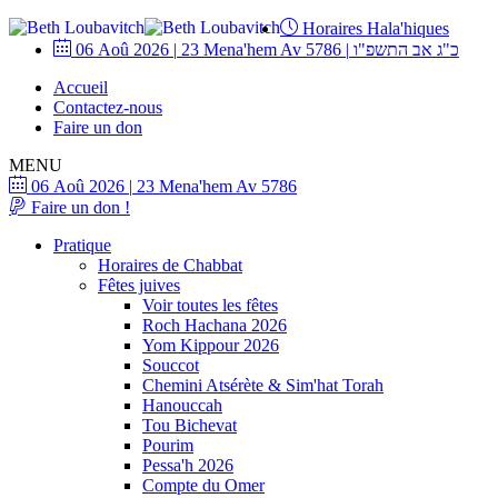
Horaires Hala'hiques
06 Aoû 2026
|
23 Mena'hem Av 5786
|
כ"ג אב התשפ"ו
Accueil
Contactez-nous
Faire un don
MENU
06 Aoû 2026
|
23 Mena'hem Av 5786
Faire un don !
Pratique
Horaires de Chabbat
Fêtes juives
Voir toutes les fêtes
Roch Hachana 2026
Yom Kippour 2026
Souccot
Chemini Atsérète & Sim'hat Torah
Hanouccah
Tou Bichevat
Pourim
Pessa'h 2026
Compte du Omer