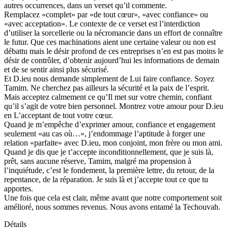
autres occurrences, dans un verset qu’il commente.
Remplacez «complet» par «de tout cœur», «avec confiance» ou
«avec acceptation». Le contexte de ce verset est l’interdiction
d’utiliser la sorcellerie ou la nécromancie dans un effort de connaître
le futur. Que ces machinations aient une certaine valeur ou non est
débattu mais le désir profond de ces entreprises n’en est pas moins le
désir de contrôler, d’obtenir aujourd’hui les informations de demain
et de se sentir ainsi plus sécurisé.
Et D.ieu nous demande simplement de Lui faire confiance. Soyez
Tamim. Ne cherchez pas ailleurs la sécurité et la paix de l’esprit.
Mais acceptez calmement ce qu’Il met sur votre chemin, confiant
qu’il s’agit de votre bien personnel. Montrez votre amour pour D.ieu
en L’acceptant de tout votre cœur.
Quand je m’empêche d’exprimer amour, confiance et engagement
seulement «au cas où…», j’endommage l’aptitude à forger une
relation «parfaite» avec D.ieu, mon conjoint, mon frère ou mon ami.
Quand je dis que je t’accepte inconditionnellement, que je suis là,
prêt, sans aucune réserve, Tamim, malgré ma propension à
l’inquiétude, c’est le fondement, la première lettre, du retour, de la
repentance, de la réparation. Je suis là et j’accepte tout ce que tu
apportes.
Une fois que cela est clair, même avant que notre comportement soit
amélioré, nous sommes revenus. Nous avons entamé la Techouvah.
Détails