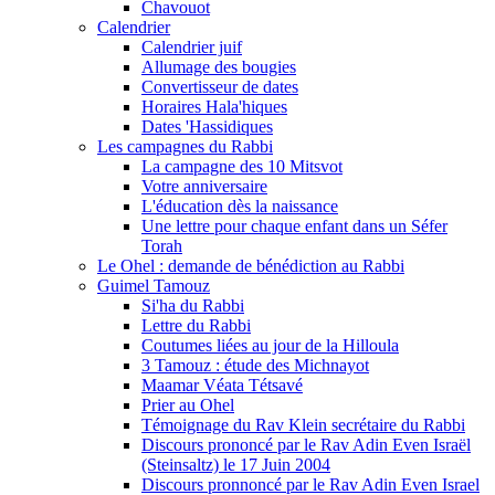
Chavouot
Calendrier
Calendrier juif
Allumage des bougies
Convertisseur de dates
Horaires Hala'hiques
Dates 'Hassidiques
Les campagnes du Rabbi
La campagne des 10 Mitsvot
Votre anniversaire
L'éducation dès la naissance
Une lettre pour chaque enfant dans un Séfer
Torah
Le Ohel : demande de bénédiction au Rabbi
Guimel Tamouz
Si'ha du Rabbi
Lettre du Rabbi
Coutumes liées au jour de la Hilloula
3 Tamouz : étude des Michnayot
Maamar Véata Tétsavé
Prier au Ohel
Témoignage du Rav Klein secrétaire du Rabbi
Discours prononcé par le Rav Adin Even Israël
(Steinsaltz) le 17 Juin 2004
Discours pronnoncé par le Rav Adin Even Israel