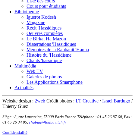
Liste des cours
Cours pour étudiants
Bibliothèque
Iguerot Kodesh
Magazine
Récit 'Hassidiques
Oeuvres complètes
Le Birkat Ha Mazon
Dissertations 'Hassidiques
Memoires de la Rabbanit 'Hanna
Histoire du 'Hassidisme
Chants 'hassidique
Multimédia
Web TV
Galeries de photos
Les Applications Smartphone
Actualités
Website design :
2web
Crédit photos :
LT Creative
/
Israel Bardugo
/
Thierry Guez
Siège : 8, rue Lamartine, 75009 Paris France
Téléphone : 01 45 26 87 60
,
Fax :
01 45 26 34 05
,
chabad@loubavitch.fr
Confidentialité