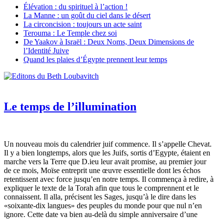
Élévation : du spirituel à l’action !
La Manne : un goût du ciel dans le désert
La circoncision : toujours un acte saint
Terouma : Le Temple chez soi
De Yaakov à Israël : Deux Noms, Deux Dimensions de
l’Identité Juive
Quand les plaies d’Égypte prennent leur temps
Le temps de l’illumination
Un nouveau mois du calendrier juif commence. Il s’appelle Chevat.
Il y a bien longtemps, alors que les Juifs, sortis d’Egypte, étaient en
marche vers la Terre que D.ieu leur avait promise, au premier jour
de ce mois, Moïse entreprit une œuvre essentielle dont les échos
retentissent avec force jusqu’en notre temps. Il commença à redire, à
expliquer le texte de la Torah afin que tous le comprennent et le
connaissent. Il alla, précisent les Sages, jusqu’à le dire dans les
«soixante-dix langues» des peuples du monde pour que nul n’en
ignore. Cette date va bien au-delà du simple anniversaire d’une