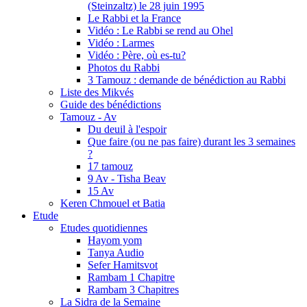
(Steinzaltz) le 28 juin 1995
Le Rabbi et la France
Vidéo : Le Rabbi se rend au Ohel
Vidéo : Larmes
Vidéo : Père, où es-tu?
Photos du Rabbi
3 Tamouz : demande de bénédiction au Rabbi
Liste des Mikvés
Guide des bénédictions
Tamouz - Av
Du deuil à l'espoir
Que faire (ou ne pas faire) durant les 3 semaines
?
17 tamouz
9 Av - Tisha Beav
15 Av
Keren Chmouel et Batia
Etude
Etudes quotidiennes
Hayom yom
Tanya Audio
Sefer Hamitsvot
Rambam 1 Chapitre
Rambam 3 Chapitres
La Sidra de la Semaine