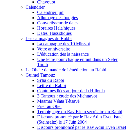
Chavouot
Calendrier
Calendrier juif
Allumage des bougies
Convertisseur de dates
Horaires Hala'hiques
Dates 'Hassidiques
Les campagnes du Rabbi
La campagne des 10 Mitsvot
Votre anniversaire
L'éducation dès la naissance
Une lettre pour chaque enfant dans un Séfer
Torah
Le Ohel : demande de bénédiction au Rabbi
Guimel Tamouz
Si'ha du Rabbi
Lettre du Rabbi
Coutumes liées au jour de la Hilloula
3 Tamouz : étude des Michnayot
Maamar Véata Tétsavé
Prier au Ohel
Témoignage du Rav Klein secrétaire du Rabbi
Discours prononcé par le Rav Adin Even Israël
(Steinsaltz) le 17 Juin 2004
Discours pronnoncé par le Rav Adin Even Israel