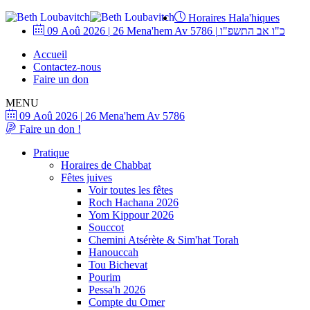
Horaires Hala'hiques
09 Aoû 2026
|
26 Mena'hem Av 5786
|
כ"ו אב התשפ"ו
Accueil
Contactez-nous
Faire un don
MENU
09 Aoû 2026
|
26 Mena'hem Av 5786
Faire un don !
Pratique
Horaires de Chabbat
Fêtes juives
Voir toutes les fêtes
Roch Hachana 2026
Yom Kippour 2026
Souccot
Chemini Atsérète & Sim'hat Torah
Hanouccah
Tou Bichevat
Pourim
Pessa'h 2026
Compte du Omer