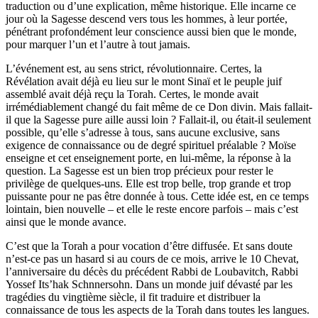
traduction ou d’une explication, même historique. Elle incarne ce
jour où la Sagesse descend vers tous les hommes, à leur portée,
pénétrant profondément leur conscience aussi bien que le monde,
pour marquer l’un et l’autre à tout jamais.
L’événement est, au sens strict, révolutionnaire. Certes, la
Révélation avait déjà eu lieu sur le mont Sinaï et le peuple juif
assemblé avait déjà reçu la Torah. Certes, le monde avait
irrémédiablement changé du fait même de ce Don divin. Mais fallait-
il que la Sagesse pure aille aussi loin ? Fallait-il, ou était-il seulement
possible, qu’elle s’adresse à tous, sans aucune exclusive, sans
exigence de connaissance ou de degré spirituel préalable ? Moïse
enseigne et cet enseignement porte, en lui-même, la réponse à la
question. La Sagesse est un bien trop précieux pour rester le
privilège de quelques-uns. Elle est trop belle, trop grande et trop
puissante pour ne pas être donnée à tous. Cette idée est, en ce temps
lointain, bien nouvelle – et elle le reste encore parfois – mais c’est
ainsi que le monde avance.
C’est que la Torah a pour vocation d’être diffusée. Et sans doute
n’est-ce pas un hasard si au cours de ce mois, arrive le 10 Chevat,
l’anniversaire du décès du précédent Rabbi de Loubavitch, Rabbi
Yossef Its’hak Schnnersohn. Dans un monde juif dévasté par les
tragédies du vingtième siècle, il fit traduire et distribuer la
connaissance de tous les aspects de la Torah dans toutes les langues.