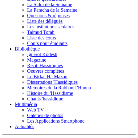
La Sidra de la Semaine
La Paracha de la Semaine
Questions & réponses
Liste des délégués
Les institutions scolaires
Talmud Torah
Liste des cours
Cours pour étudiants
Bibliothèque
Iguerot Kodesh
Magazine
Récit 'Hassidiques
Oeuvres complètes
Le Birkat Ha Mazon
Dissertations 'Hassidiques
Memoires de la Rabbanit 'Hanna
Histoire du 'Hassidisme
Chants 'hassidique
Multimédia
Web TV
Galeries de photos
Les Applications Smartphone
Actualités