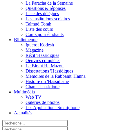
La Paracha de la Semaine
Questions & réponses
Liste des délégués
Les institutions scolaires
Talmud Torah
Liste des cours
Cours pour étudiants
Bibliothèque
Iguerot Kodesh
Magazine
Récit 'Hassidiques
Oeuvres complètes
Le Birkat Ha Mazon
Dissertations 'Hassidiques
Memoires de la Rabbanit 'Hanna
Histoire du 'Hassidisme
Chants 'hassidique
Multimédia
Web TV
Galeries de photos
Les Applications Smartphone
Actualités