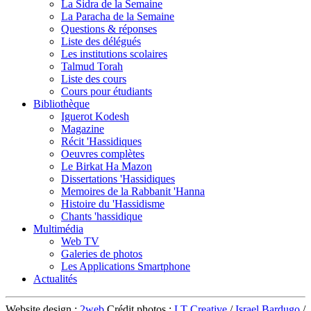
La Sidra de la Semaine
La Paracha de la Semaine
Questions & réponses
Liste des délégués
Les institutions scolaires
Talmud Torah
Liste des cours
Cours pour étudiants
Bibliothèque
Iguerot Kodesh
Magazine
Récit 'Hassidiques
Oeuvres complètes
Le Birkat Ha Mazon
Dissertations 'Hassidiques
Memoires de la Rabbanit 'Hanna
Histoire du 'Hassidisme
Chants 'hassidique
Multimédia
Web TV
Galeries de photos
Les Applications Smartphone
Actualités
Website design :
2web
Crédit photos :
LT Creative
/
Israel Bardugo
/