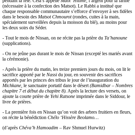
pendant la fête. Cela s’appelle
Maot ‘Hitime
,
l’argent pour la farine
(nécessaire à la confection des Matsot). Le Rabbi a institué que
chaque responsable communautaire s’efforce d’envoyer à ses fidèles
dans le besoin des
Matsot Chmourot
(rondes, cuites à la main,
spécialement surveillées depuis la moisson du blé), au moins pour
les deux soirs du Séder.
- Tout le mois de Nissan, on ne récite pas la prière du
Ta’hanoune
(supplications).
- On ne jeûne pas durant le mois de Nissan (excepté les mariés avant
la cérémonie).
- Après la prière du matin, les treize premiers jours du mois, on lit le
sacrifice apporté par le
Nassi
du jour, en souvenir des sacrifices
apportés par les princes des tribus le jour de l’inauguration du
Michkane
,
le sanctuaire portatif dans le désert
(Bamidbar – Nombres
chapitre 7 et début du chapitre 8
).
Après la lecture des versets, on
ajoute la courte prière de
Yehi Ratsone
imprimée dans le Siddour, le
livre de prières.
- La première fois en Nissan qu’on voit des arbres fruitiers en fleurs,
on récite la bénédiction
Chélo ‘Hissère Beolamo
…
(d’après
Chéva’h Hamoadim
– Rav Shmuel Hurwitz)