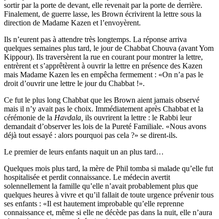
sortir par la porte de devant, elle revenait par la porte de derrière.
Finalement, de guerre lasse, les Brown écrivirent la lettre sous la
direction de Madame Kazen et l’envoyèrent.
Ils n’eurent pas à attendre très longtemps. La réponse arriva
quelques semaines plus tard, le jour de Chabbat Chouva (avant Yom
Kippour). Ils traversèrent la rue en courant pour montrer la lettre,
entrèrent et s’apprêtèrent à ouvrir la lettre en présence des Kazen
mais Madame Kazen les en empêcha fermement : «On n’a pas le
droit d’ouvrir une lettre le jour du Chabbat !».
Ce fut le plus long Chabbat que les Brown aient jamais observé
mais il n’y avait pas le choix. Immédiatement après Chabbat et la
cérémonie de la
Havdala,
ils ouvrirent la lettre : le Rabbi leur
demandait d’observer les lois de la Pureté Familiale. «Nous avons
déjà tout essayé : alors pourquoi pas cela ?» se dirent-ils.
Le premier de leurs enfants naquit un an plus tard…
Quelques mois plus tard, la mère de Phil tomba si malade qu’elle fut
hospitalisée et perdit connaissance. Le médecin avertit
solennellement la famille qu’elle n’avait probablement plus que
quelques heures à vivre et qu’il fallait de toute urgence prévenir tous
ses enfants : «Il est hautement improbable qu’elle reprenne
connaissance et, même si elle ne décède pas dans la nuit, elle n’aura