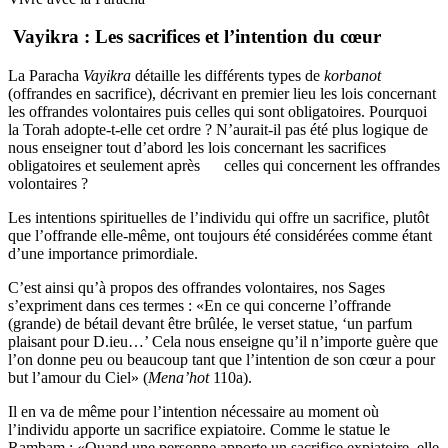
Vayikra : Les sacrifices et l’intention du cœur
La Paracha
Vayikra
détaille les différents types de
korbanot
(offrandes en sacrifice), décrivant en premier lieu les lois concernant
les offrandes volontaires puis celles qui sont obligatoires. Pourquoi
la Torah adopte-t-elle cet ordre ? N’aurait-il pas été plus logique de
nous enseigner tout d’abord les lois concernant les sacrifices
obligatoires et seulement après celles qui concernent les offrandes
volontaires ?
Les intentions spirituelles de l’individu qui offre un sacrifice, plutôt
que l’offrande elle-même, ont toujours été considérées comme étant
d’une importance primordiale.
C’est ainsi qu’à propos des offrandes volontaires, nos Sages
s’expriment dans ces termes : «En ce qui concerne l’offrande
(grande) de bétail devant être brûlée, le verset statue, ‘un parfum
plaisant pour D.ieu…’ Cela nous enseigne qu’il n’importe guère que
l’on donne peu ou beaucoup tant que l’intention de son cœur a pour
but l’amour du Ciel» (
Mena’hot
110a).
Il en va de même pour l’intention nécessaire au moment où
l’individu apporte un sacrifice expiatoire. Comme le statue le
Rambam : «Quand une personne apporte un sacrifice expiatoire, elle