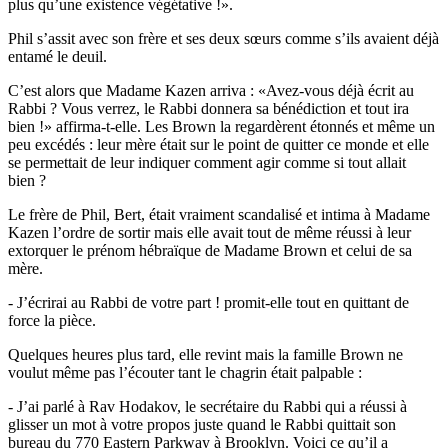
plus qu’une existence végétative !».
Phil s’assit avec son frère et ses deux sœurs comme s’ils avaient déjà
entamé le deuil.
C’est alors que Madame Kazen arriva : «Avez-vous déjà écrit au
Rabbi ? Vous verrez, le Rabbi donnera sa bénédiction et tout ira
bien !» affirma-t-elle. Les Brown la regardèrent étonnés et même un
peu excédés : leur mère était sur le point de quitter ce monde et elle
se permettait de leur indiquer comment agir comme si tout allait
bien ?
Le frère de Phil, Bert, était vraiment scandalisé et intima à Madame
Kazen l’ordre de sortir mais elle avait tout de même réussi à leur
extorquer le prénom hébraïque de Madame Brown et celui de sa
mère.
- J’écrirai au Rabbi de votre part ! promit-elle tout en quittant de
force la pièce.
Quelques heures plus tard, elle revint mais la famille Brown ne
voulut même pas l’écouter tant le chagrin était palpable :
- J’ai parlé à Rav Hodakov, le secrétaire du Rabbi qui a réussi à
glisser un mot à votre propos juste quand le Rabbi quittait son
bureau du 770 Eastern Parkway à Brooklyn. Voici ce qu’il a