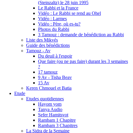
(Steinzaltz) le 28 juin 1995
Le Rabbi et la France
Vidéo : Le Rabbi se rend au Ohel
Vidéo : Larmes
Vidéo : Père, où es-tu?
Photos du Rabbi
3 Tamouz : demande de bénédiction au Rabbi
Liste des Mikvés
Guide des bénédictions
Tamouz - Av
Du deuil à l'espoir
Que faire (ou ne pas faire) durant les 3 semaines
?
17 tamouz
9 Av - Tisha Beav
15 Av
Keren Chmouel et Batia
Etude
Etudes quotidiennes
Hayom yom
Tanya Audio
Sefer Hamitsvot
Rambam 1 Chapitre
Rambam 3 Chapitres
La Sidra de la Semaine