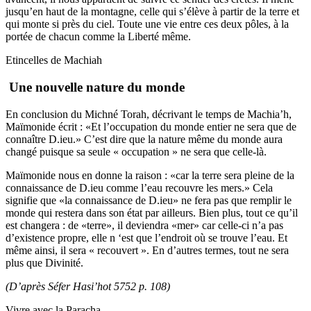
jusqu’en haut de la montagne, celle qui s’élève à partir de la terre et
qui monte si près du ciel. Toute une vie entre ces deux pôles, à la
portée de chacun comme la Liberté même.
Etincelles de Machiah
Une nouvelle nature du monde
En conclusion du Michné Torah, décrivant le temps de Machia’h,
Maïmonide écrit : «Et l’occupation du monde entier ne sera que de
connaître D.ieu.» C’est dire que la nature même du monde aura
changé puisque sa seule « occupation » ne sera que celle-là.
Maïmonide nous en donne la raison : «car la terre sera pleine de la
connaissance de D.ieu comme l’eau recouvre les mers.» Cela
signifie que «la connaissance de D.ieu» ne fera pas que remplir le
monde qui restera dans son état par ailleurs. Bien plus, tout ce qu’il
est changera : de «terre», il deviendra «mer» car celle-ci n’a pas
d’existence propre, elle n ‘est que l’endroit où se trouve l’eau. Et
même ainsi, il sera « recouvert ». En d’autres termes, tout ne sera
plus que Divinité.
(D’après Séfer Hasi’hot 5752 p. 108)
Vivre avec la Paracha