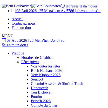
Horaires Hala'hiques
08 Aoû 2026
|
25 Mena'hem Av 5786
|
כ"ה אב התשפ"ו
Accueil
Contactez-nous
Faire un don
MENU
08 Aoû 2026
|
25 Mena'hem Av 5786
Faire un don !
Pratique
Horaires de Chabbat
Fêtes juives
Voir toutes les fêtes
Roch Hachana 2026
Yom Kippour 2026
Souccot
Chemini Atsérète & Sim'hat Torah
Hanouccah
Tou Bichevat
Pourim
Pessa'h 2026
Compte du Omer