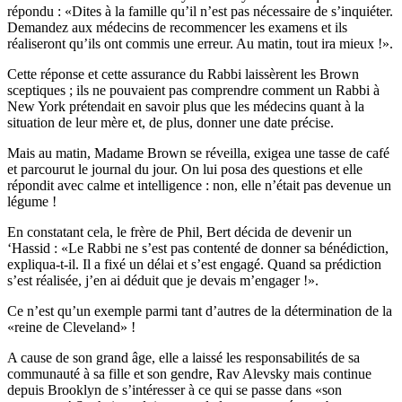
répondu : «Dites à la famille qu’il n’est pas nécessaire de s’inquiéter.
Demandez aux médecins de recommencer les examens et ils
réaliseront qu’ils ont commis une erreur. Au matin, tout ira mieux !».
Cette réponse et cette assurance du Rabbi laissèrent les Brown
sceptiques ; ils ne pouvaient pas comprendre comment un Rabbi à
New York prétendait en savoir plus que les médecins quant à la
situation de leur mère et, de plus, donner une date précise.
Mais au matin, Madame Brown se réveilla, exigea une tasse de café
et parcourut le journal du jour. On lui posa des questions et elle
répondit avec calme et intelligence : non, elle n’était pas devenue un
légume !
En constatant cela, le frère de Phil, Bert décida de devenir un
‘Hassid : «Le Rabbi ne s’est pas contenté de donner sa bénédiction,
expliqua-t-il. Il a fixé un délai et s’est engagé. Quand sa prédiction
s’est réalisée, j’en ai déduit que je devais m’engager !».
Ce n’est qu’un exemple parmi tant d’autres de la détermination de la
«reine de Cleveland» !
A cause de son grand âge, elle a laissé les responsabilités de sa
communauté à sa fille et son gendre, Rav Alevsky mais continue
depuis Brooklyn de s’intéresser à ce qui se passe dans «son