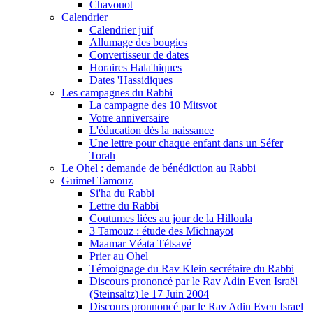
Chavouot
Calendrier
Calendrier juif
Allumage des bougies
Convertisseur de dates
Horaires Hala'hiques
Dates 'Hassidiques
Les campagnes du Rabbi
La campagne des 10 Mitsvot
Votre anniversaire
L'éducation dès la naissance
Une lettre pour chaque enfant dans un Séfer
Torah
Le Ohel : demande de bénédiction au Rabbi
Guimel Tamouz
Si'ha du Rabbi
Lettre du Rabbi
Coutumes liées au jour de la Hilloula
3 Tamouz : étude des Michnayot
Maamar Véata Tétsavé
Prier au Ohel
Témoignage du Rav Klein secrétaire du Rabbi
Discours prononcé par le Rav Adin Even Israël
(Steinsaltz) le 17 Juin 2004
Discours pronnoncé par le Rav Adin Even Israel