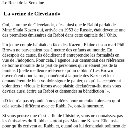
Le Recit de la Semaine
La «reine de Cleveland»
Oui, la «reine de Cleveland», c’est ainsi que le Rabbi parlait de
Mme Shula Kazen qui, arrivée en 1953 de Russie, était devenue une
des premières émissaires du Rabbi dans cette capitale de l’Ohio.
Un jeune couple habitait en face des Kazen : Elaine et son mari Phil
Brown ne parvenaient pas à mettre des enfants au monde. En
désespoir de cause, ils décidèrent d’entreprendre les formalités en
vue de l’adoption. Pour cela, l’agence leur demandait des références
de bonne moralité de la part de personnes qui n’étaient pas de la
famille. Quelle meilleure référence qu’un rabbin ? Les Brown
traversèrent donc la rue, sonnèrent à la porte des Kazen et leur
demandèrent de bien vouloir signer le papier, ce qu’ils acceptèrent
volontiers : «Nous le ferons avec plaisir, déclarèrent-ils, mais vous
devriez aussi écrire au Rabbi et demander sa bénédiction !».
«D.ieu n’a pas répondu à nos prières pour un enfant alors en quoi
cela serait-il différent avec ce Rabbi ?», ont-ils murmuré.
Si vous pensez que c’est la fin de l’histoire, vous ne connaissez pas
les émissaires du Rabbi et surtout pas Madame Kazen. Elle insista
pour qu’ils écrivent au Rabbi et, quand on lui demandait poliment de