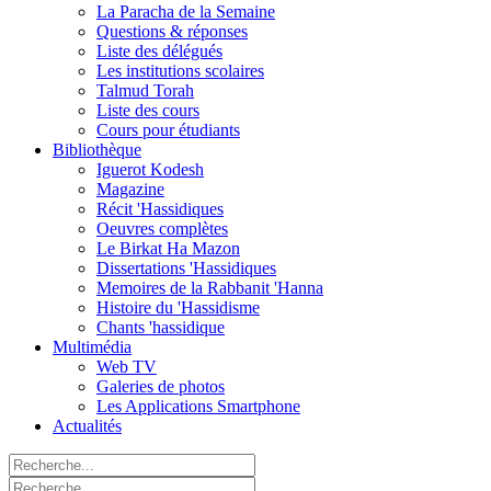
La Paracha de la Semaine
Questions & réponses
Liste des délégués
Les institutions scolaires
Talmud Torah
Liste des cours
Cours pour étudiants
Bibliothèque
Iguerot Kodesh
Magazine
Récit 'Hassidiques
Oeuvres complètes
Le Birkat Ha Mazon
Dissertations 'Hassidiques
Memoires de la Rabbanit 'Hanna
Histoire du 'Hassidisme
Chants 'hassidique
Multimédia
Web TV
Galeries de photos
Les Applications Smartphone
Actualités