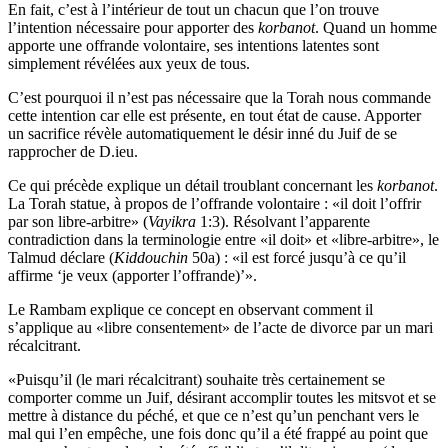
En fait, c’est à l’intérieur de tout un chacun que l’on trouve
l’intention nécessaire pour apporter des
korbanot
. Quand un homme
apporte une offrande volontaire, ses intentions latentes sont
simplement révélées aux yeux de tous.
C’est pourquoi il n’est pas nécessaire que la Torah nous
commande
cette intention car elle est présente, en tout état de cause. Apporter
un sacrifice révèle automatiquement le désir inné du Juif de se
rapprocher de D.ieu.
Ce qui précède explique un détail troublant concernant les
korbanot
.
La Torah statue, à propos de l’offrande volontaire : «il doit l’offrir
par son libre-arbitre» (
Vayikra
1:3). Résolvant l’apparente
contradiction dans la terminologie entre «il doit» et «libre-arbitre», le
Talmud déclare (
Kiddouchin
50a) : «il est forcé jusqu’à ce qu’il
affirme ‘je veux (apporter l’offrande)’».
Le Rambam explique ce concept en observant comment il
s’applique au «libre consentement» de l’acte de divorce par un mari
récalcitrant.
«Puisqu’il (le mari récalcitrant) souhaite très certainement se
comporter comme un Juif, désirant accomplir toutes les mitsvot et se
mettre à distance du péché, et que ce n’est qu’un penchant vers le
mal qui l’en empêche, une fois donc qu’il a été frappé au point que