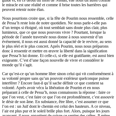
guide et, en ce début du mois de Nissan, elle nous dit aussi comme
le miracle est une réalité et comme il brise toutes les barrières qui
peuvent retenir notre élan.
Nous pourrions croire que, si la fête de Pourim nous ressemble, celle
de Pessa’h reste loin de notre quotidien. Ne nous parle-t-elle pas
d’un temps si éloigné, où tout semblait sans doute plus clair, plus
lumineux, que ce que nous pouvons vivre ? Pourtant, lorsque la
période de l’année traversée nous donne à nous souvenir d’un
événement, il nous est aussi donné la capacité de le revivre, au sens
le plus réel et le plus concret. Après Pourim, nous nous préparons
donc à ressentir et mettre en œuvre la liberté dans la signification
que Pessa’h lui donne. Et celle-ci, si elle est gratifiante, est aussi bien
exigeante. C’est d’une façon nouvelle de vivre et considérer le
monde qu’il s’agit.
Car qu’est-ce qu’un homme libre sinon celui qui vit conformément à
sa volonté propre sans qu’un pouvoir extérieur quelconque puisse
interférer ? Encore faut-il qu’il sache définir ce que contient sa
volonté. Après avoir vécu la libération de Pourim et en nous
préparant à celle de Pessa’h, nous connaissons la réponse : faire ce
que l’on veut, c’est faire ce que l’on est profondément, c’est assouvir
le désir de son âme. En substance, être libre, c’est assumer ce que
l’on est : un Juif dont le chemin est celui des hauteurs. A ce niveau,
l’air est plus pur et le soleil brille plus fort. Alors, puisque les jours
avancent, il nous appartient de suivre ce sentier des crêtes. Il mène