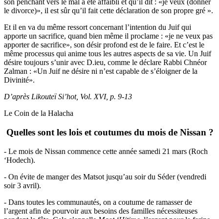
son penchant vers le mal a été affaibli et qu’il dit : «je veux (donner
le divorce)», il est sûr qu’il fait cette déclaration de son propre gré ».
Et il en va du même ressort concernant l’intention du Juif qui
apporte un sacrifice, quand bien même il proclame : «je ne veux pas
apporter de sacrifice», son désir profond est de le faire. Et c’est le
même processus qui anime tous les autres aspects de sa vie. Un Juif
désire toujours s’unir avec D.ieu, comme le déclare Rabbi Chnéor
Zalman : «Un Juif ne désire ni n’est capable de s’éloigner de la
Divinité».
D’après Likouteï Si’hot, Vol. XVI, p. 9-13
Le Coin de la Halacha
Quelles sont les lois et coutumes du mois de Nissan ?
- Le mois de Nissan commence cette année samedi 21 mars (Roch
‘Hodech).
- On évite de manger des Matsot jusqu’au soir du Séder (vendredi
soir 3 avril).
- Dans toutes les communautés, on a coutume de ramasser de
l’argent afin de pourvoir aux besoins des familles nécessiteuses