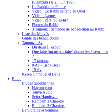
(Steinzaltz) le 28 juin 1995
Le Rabbi et la France
Vidéo : Le Rabbi se rend au Ohel
Vidéo : Larmes
Vidéo : Père, où es-tu?
Photos du Rabbi
3 Tamouz : demande de bénédiction au Rabbi
Liste des Mikvés
Guide des bénédictions
Tamouz - Av
Du deuil à l'espoir
Que faire (ou ne pas faire) durant les 3 semaines
?
17 tamouz
9 Av - Tisha Beav
15 Av
Keren Chmouel et Batia
Etude
Etudes quotidiennes
Hayom yom
Tanya Audio
Sefer Hamitsvot
Rambam 1 Chapitre
Rambam 3 Chapitres
La Sidra de la Semaine