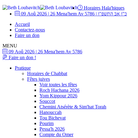
Horaires Hala'hiques
09 Aoû 2026
|
26 Mena'hem Av 5786
|
כ"ו אב התשפ"ו
Accueil
Contactez-nous
Faire un don
MENU
09 Aoû 2026
|
26 Mena'hem Av 5786
Faire un don !
Pratique
Horaires de Chabbat
Fêtes juives
Voir toutes les fêtes
Roch Hachana 2026
Yom Kippour 2026
Souccot
Chemini Atsérète & Sim'hat Torah
Hanouccah
Tou Bichevat
Pourim
Pessa'h 2026
Compte du Omer