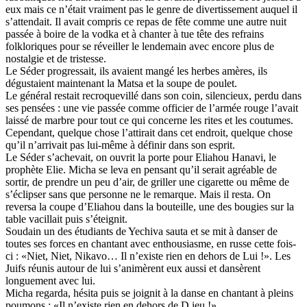
eux mais ce n’était vraiment pas le genre de divertissement auquel il
s’attendait. Il avait compris ce repas de fête comme une autre nuit
passée à boire de la vodka et à chanter à tue tête des refrains
folkloriques pour se réveiller le lendemain avec encore plus de
nostalgie et de tristesse.
Le Séder progressait, ils avaient mangé les herbes amères, ils
dégustaient maintenant la Matsa et la soupe de poulet.
Le général restait recroquevillé dans son coin, silencieux, perdu dans
ses pensées : une vie passée comme officier de l’armée rouge l’avait
laissé de marbre pour tout ce qui concerne les rites et les coutumes.
Cependant, quelque chose l’attirait dans cet endroit, quelque chose
qu’il n’arrivait pas lui-même à définir dans son esprit.
Le Séder s’achevait, on ouvrit la porte pour Eliahou Hanavi, le
prophète Elie. Micha se leva en pensant qu’il serait agréable de
sortir, de prendre un peu d’air, de griller une cigarette ou même de
s’éclipser sans que personne ne le remarque. Mais il resta. On
reversa la coupe d’Eliahou dans la bouteille, une des bougies sur la
table vacillait puis s’éteignit.
Soudain un des étudiants de Yechiva sauta et se mit à danser de
toutes ses forces en chantant avec enthousiasme, en russe cette fois-
ci : «Niet, Niet, Nikavo… Il n’existe rien en dehors de Lui !». Les
Juifs réunis autour de lui s’animèrent eux aussi et dansèrent
longuement avec lui.
Micha regarda, hésita puis se joignit à la danse en chantant à pleins
poumons : «Il n’existe rien en dehors de D.ieu !»