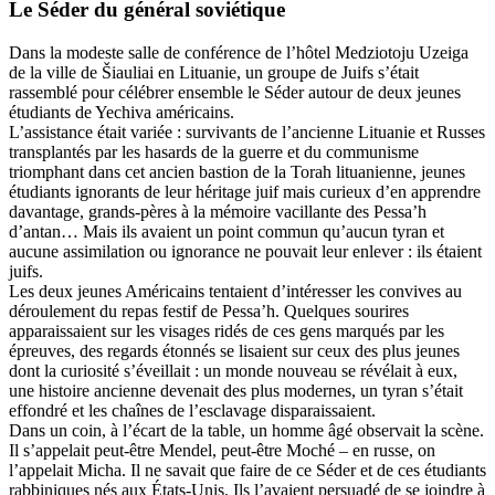
Le Séder du général soviétique
Dans la modeste salle de conférence de l’hôtel Medziotoju Uzeiga
de la ville de Šiauliai en Lituanie, un groupe de Juifs s’était
rassemblé pour célébrer ensemble le Séder autour de deux jeunes
étudiants de Yechiva américains.
L’assistance était variée : survivants de l’ancienne Lituanie et Russes
transplantés par les hasards de la guerre et du communisme
triomphant dans cet ancien bastion de la Torah lituanienne, jeunes
étudiants ignorants de leur héritage juif mais curieux d’en apprendre
davantage, grands-pères à la mémoire vacillante des Pessa’h
d’antan… Mais ils avaient un point commun qu’aucun tyran et
aucune assimilation ou ignorance ne pouvait leur enlever : ils étaient
juifs.
Les deux jeunes Américains tentaient d’intéresser les convives au
déroulement du repas festif de Pessa’h. Quelques sourires
apparaissaient sur les visages ridés de ces gens marqués par les
épreuves, des regards étonnés se lisaient sur ceux des plus jeunes
dont la curiosité s’éveillait : un monde nouveau se révélait à eux,
une histoire ancienne devenait des plus modernes, un tyran s’était
effondré et les chaînes de l’esclavage disparaissaient.
Dans un coin, à l’écart de la table, un homme âgé observait la scène.
Il s’appelait peut-être Mendel, peut-être Moché – en russe, on
l’appelait Micha. Il ne savait que faire de ce Séder et de ces étudiants
rabbiniques nés aux États-Unis. Ils l’avaient persuadé de se joindre à