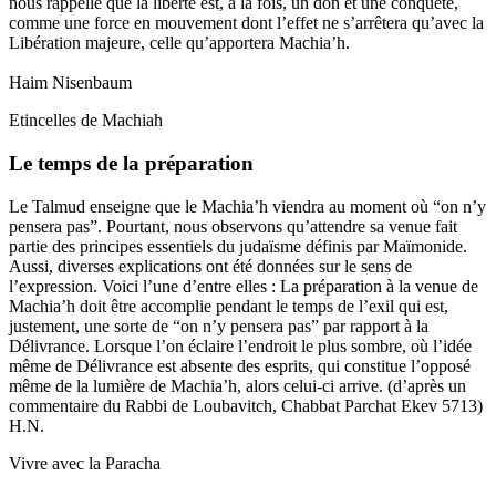
nous rappelle que la liberté est, à la fois, un don et une conquête,
comme une force en mouvement dont l’effet ne s’arrêtera qu’avec la
Libération majeure, celle qu’apportera Machia’h.
Haim Nisenbaum
Etincelles de Machiah
Le temps de la préparation
Le Talmud enseigne que le Machia’h viendra au moment où “on n’y
pensera pas”. Pourtant, nous observons qu’attendre sa venue fait
partie des principes essentiels du judaïsme définis par Maïmonide.
Aussi, diverses explications ont été données sur le sens de
l’expression. Voici l’une d’entre elles : La préparation à la venue de
Machia’h doit être accomplie pendant le temps de l’exil qui est,
justement, une sorte de “on n’y pensera pas” par rapport à la
Délivrance. Lorsque l’on éclaire l’endroit le plus sombre, où l’idée
même de Délivrance est absente des esprits, qui constitue l’opposé
même de la lumière de Machia’h, alors celui-ci arrive. (d’après un
commentaire du Rabbi de Loubavitch, Chabbat Parchat Ekev 5713)
H.N.
Vivre avec la Paracha