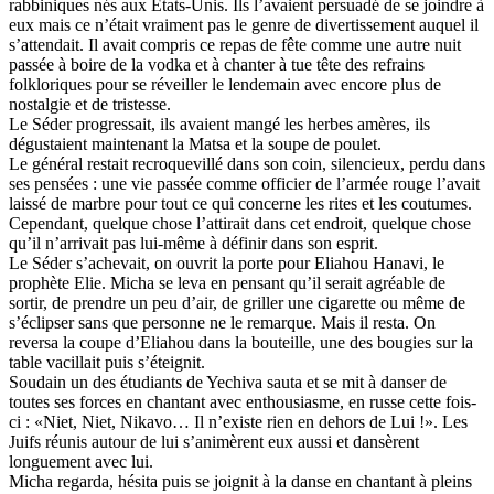
rabbiniques nés aux États-Unis. Ils l’avaient persuadé de se joindre à
eux mais ce n’était vraiment pas le genre de divertissement auquel il
s’attendait. Il avait compris ce repas de fête comme une autre nuit
passée à boire de la vodka et à chanter à tue tête des refrains
folkloriques pour se réveiller le lendemain avec encore plus de
nostalgie et de tristesse.
Le Séder progressait, ils avaient mangé les herbes amères, ils
dégustaient maintenant la Matsa et la soupe de poulet.
Le général restait recroquevillé dans son coin, silencieux, perdu dans
ses pensées : une vie passée comme officier de l’armée rouge l’avait
laissé de marbre pour tout ce qui concerne les rites et les coutumes.
Cependant, quelque chose l’attirait dans cet endroit, quelque chose
qu’il n’arrivait pas lui-même à définir dans son esprit.
Le Séder s’achevait, on ouvrit la porte pour Eliahou Hanavi, le
prophète Elie. Micha se leva en pensant qu’il serait agréable de
sortir, de prendre un peu d’air, de griller une cigarette ou même de
s’éclipser sans que personne ne le remarque. Mais il resta. On
reversa la coupe d’Eliahou dans la bouteille, une des bougies sur la
table vacillait puis s’éteignit.
Soudain un des étudiants de Yechiva sauta et se mit à danser de
toutes ses forces en chantant avec enthousiasme, en russe cette fois-
ci : «Niet, Niet, Nikavo… Il n’existe rien en dehors de Lui !». Les
Juifs réunis autour de lui s’animèrent eux aussi et dansèrent
longuement avec lui.
Micha regarda, hésita puis se joignit à la danse en chantant à pleins