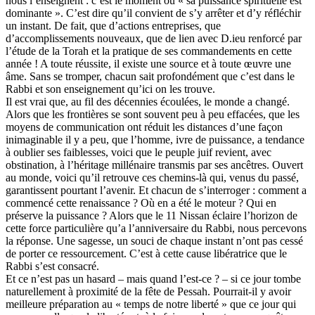
nous l’enseignent : c’est le moment où « sa puissance spirituelle est
dominante ». C’est dire qu’il convient de s’y arrêter et d’y réfléchir
un instant. De fait, que d’actions entreprises, que
d’accomplissements nouveaux, que de lien avec D.ieu renforcé par
l’étude de la Torah et la pratique de ses commandements en cette
année ! A toute réussite, il existe une source et à toute œuvre une
âme. Sans se tromper, chacun sait profondément que c’est dans le
Rabbi et son enseignement qu’ici on les trouve.
Il est vrai que, au fil des décennies écoulées, le monde a changé.
Alors que les frontières se sont souvent peu à peu effacées, que les
moyens de communication ont réduit les distances d’une façon
inimaginable il y a peu, que l’homme, ivre de puissance, a tendance
à oublier ses faiblesses, voici que le peuple juif revient, avec
obstination, à l’héritage millénaire transmis par ses ancêtres. Ouvert
au monde, voici qu’il retrouve ces chemins-là qui, venus du passé,
garantissent pourtant l’avenir. Et chacun de s’interroger : comment a
commencé cette renaissance ? Où en a été le moteur ? Qui en
préserve la puissance ? Alors que le 11 Nissan éclaire l’horizon de
cette force particulière qu’a l’anniversaire du Rabbi, nous percevons
la réponse. Une sagesse, un souci de chaque instant n’ont pas cessé
de porter ce ressourcement. C’est à cette cause libératrice que le
Rabbi s’est consacré.
Et ce n’est pas un hasard – mais quand l’est-ce ? – si ce jour tombe
naturellement à proximité de la fête de Pessah. Pourrait-il y avoir
meilleure préparation au « temps de notre liberté » que ce jour qui