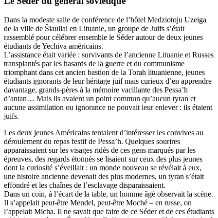
Le Séder du général soviétique
Dans la modeste salle de conférence de l’hôtel Medziotoju Uzeiga
de la ville de Šiauliai en Lituanie, un groupe de Juifs s’était
rassemblé pour célébrer ensemble le Séder autour de deux jeunes
étudiants de Yechiva américains.
L’assistance était variée : survivants de l’ancienne Lituanie et Russes
transplantés par les hasards de la guerre et du communisme
triomphant dans cet ancien bastion de la Torah lituanienne, jeunes
étudiants ignorants de leur héritage juif mais curieux d’en apprendre
davantage, grands-pères à la mémoire vacillante des Pessa’h
d’antan… Mais ils avaient un point commun qu’aucun tyran et
aucune assimilation ou ignorance ne pouvait leur enlever : ils étaient
juifs.
Les deux jeunes Américains tentaient d’intéresser les convives au
déroulement du repas festif de Pessa’h. Quelques sourires
apparaissaient sur les visages ridés de ces gens marqués par les
épreuves, des regards étonnés se lisaient sur ceux des plus jeunes
dont la curiosité s’éveillait : un monde nouveau se révélait à eux,
une histoire ancienne devenait des plus modernes, un tyran s’était
effondré et les chaînes de l’esclavage disparaissaient.
Dans un coin, à l’écart de la table, un homme âgé observait la scène.
Il s’appelait peut-être Mendel, peut-être Moché – en russe, on
l’appelait Micha. Il ne savait que faire de ce Séder et de ces étudiants