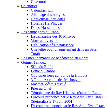
Chavouot
Calendrier
Calendrier juif
Allumage des bougies
Convertisseur de dates
Horaires Hala'hiques
Dates 'Hassidiques
Les campagnes du Rabbi
La campagne des 10 Mitsvot
Votre anniversaire
L'éducation dès la naissance
Une lettre pour chaque enfant dans un Séfer
Torah
Le Ohel : demande de bénédiction au Rabbi
Guimel Tamouz
Si'ha du Rabbi
Lettre du Rabbi
Coutumes liées au jour de la Hilloula
3 Tamouz : étude des Michnayot
Maamar Véata Tétsavé
Prier au Ohel
Témoignage du Rav Klein secrétaire du Rabbi
Discours prononcé par le Rav Adin Even Israël
(Steinsaltz) le 17 Juin 2004
Discours pronnoncé par le Rav Adin Even Israel