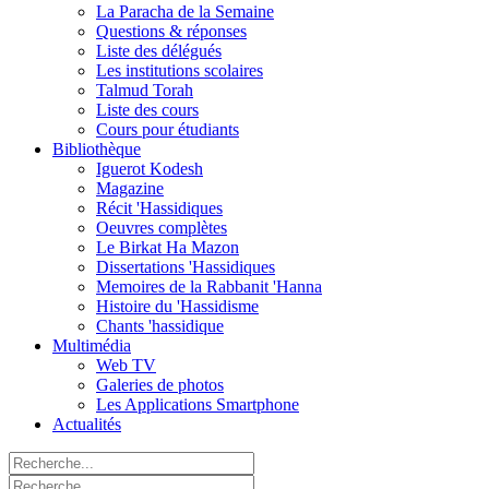
La Paracha de la Semaine
Questions & réponses
Liste des délégués
Les institutions scolaires
Talmud Torah
Liste des cours
Cours pour étudiants
Bibliothèque
Iguerot Kodesh
Magazine
Récit 'Hassidiques
Oeuvres complètes
Le Birkat Ha Mazon
Dissertations 'Hassidiques
Memoires de la Rabbanit 'Hanna
Histoire du 'Hassidisme
Chants 'hassidique
Multimédia
Web TV
Galeries de photos
Les Applications Smartphone
Actualités