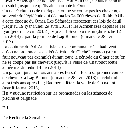
travaux » (tels que ceux interdits à ‘Hol Hamoed) depuis le coucher
du soleil jusqu’à ce qu’ils aient compté le Omer.
On ne célèbre pas de mariage et on ne se coupe pas les cheveux, en
souvenir de l’épidémie qui décima les 24.000 élèves de Rabbi Akiba
à cette époque du Omer. Les Séfarades respectent ces lois de deuil
jusqu’au 19 Iyar (lundi 29 avril 2013) ; les Achkenazes depuis le 1er
Iyar (jeudi 11 avril 2013) jusqu’au 3 Sivan au matin (dimanche 12
mai 2013) à part la journée de Lag Baomer (dimanche 28 avril
2013).
La coutume du Ari Zal, suivie par la communauté ‘Habad, veut
qu’on ne prononce pas la bénédiction de Chéhé’héyanou (sur un
fruit nouveau par exemple) durant toute la période du Omer et qu’on
ne se coupe pas les cheveux jusqu’à la veille de Chavouot (cette
année mardi matin 14 mai 2013).
Un garçon qui aura trois ans après Pessa’h, fêtera sa premier coupe
de cheveux à Lag Baomer (dimanche 28 avril 2013) et celui qui
aura trois ans après Lag Baomer la fêtera la veille de Chavouot
(mardi 14 mai 2013).
Il n’y aucune restriction sur les promenades ou les séances de
piscine et baignade.
F. L.
De Recit de la Semaine