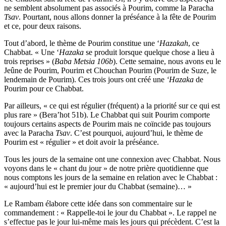
ne semblent absolument pas associés à Pourim, comme la Paracha
Tsav
. Pourtant, nous allons donner la préséance à la fête de Pourim
et ce, pour deux raisons.
Tout d’abord, le thème de Pourim constitue une ‘
Hazakah
, ce
Chabbat. « Une ‘
Hazaka
se produit lorsque quelque chose a lieu à
trois reprises » (
Baba Metsia 106b
). Cette semaine, nous avons eu le
Jeûne de Pourim, Pourim et Chouchan Pourim (Pourim de Suze, le
lendemain de Pourim). Ces trois jours ont créé une
‘Hazaka
de
Pourim pour ce Chabbat.
Par ailleurs, « ce qui est régulier (fréquent) a la priorité sur ce qui est
plus rare » (Bera’hot 51b). Le Chabbat qui suit Pourim comporte
toujours certains aspects de Pourim mais ne coïncide pas toujours
avec la Paracha
Tsav
. C’est pourquoi, aujourd’hui, le thème de
Pourim est « régulier » et doit avoir la préséance.
Tous les jours de la semaine ont une connexion avec Chabbat. Nous
voyons dans le « chant du jour » de notre prière quotidienne que
nous comptons les jours de la semaine en relation avec le Chabbat :
« aujourd’hui est le premier jour du Chabbat (semaine)… »
Le Rambam élabore cette idée dans son commentaire sur le
commandement : « Rappelle-toi le jour du Chabbat ». Le rappel ne
s’effectue pas le jour lui-même mais les jours qui précèdent. C’est la