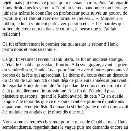
rejeté mais j’ai réussi ce projet qui me tenait à cœur. Puis j’ai regardé
Hank droit dans les yeux : « Et toi, tu veux abandonner ton héritage
juif sans même le connaître en profondeur pour suivre un gourou de
pacotille qui t’éblouit avec des formules creuses… ». Monsieur le
rabbin, je lui ai vraiment parlé avec passion et… « Les paroles qui
sortent du cœur entrent dans le cœur », je pense que je l’ai fait
réfléchir !
Ce fut effectivement le premier pas qui assura le retour d’Hank
parmi nous et dans sa famille.
Ce qui fit vraiment revenir Hank Stern, ce fut un incident étrange.
C’était le Chabbat précédant Pourim. A la synagogue, avant la prière
du vendredi soir, Hank s’assit pour étudier avec d’autres personnes à
propos de la fête qui approchait. Le thème du cours était un discours
du Rabbi de Loubavitch datant déjà de plusieurs années auparavant.
Je regardai Hank du coin de l’œil pendant le cours et remarquai qu’il
était particulièrement impressionné. A la fin de l’étude, il posa
plusieurs questions : quand le Rabbi avait-il dit cela ? Et en quelle
langue ? Je répondis que ce discours avait été prononcé quatre ans
auparavant et en yiddish. Il demanda si l’intégralité du discours avait
été traduite en anglais et je répondis que oui.
Nous sommes rentrés chez moi pour le repas de Chabbat mais Hank
semblait distrait, regardait dans le vague puis me demanda encore au