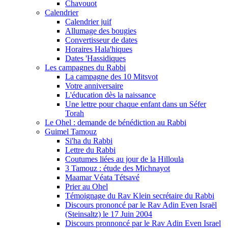
Chavouot
Calendrier
Calendrier juif
Allumage des bougies
Convertisseur de dates
Horaires Hala'hiques
Dates 'Hassidiques
Les campagnes du Rabbi
La campagne des 10 Mitsvot
Votre anniversaire
L'éducation dès la naissance
Une lettre pour chaque enfant dans un Séfer
Torah
Le Ohel : demande de bénédiction au Rabbi
Guimel Tamouz
Si'ha du Rabbi
Lettre du Rabbi
Coutumes liées au jour de la Hilloula
3 Tamouz : étude des Michnayot
Maamar Véata Tétsavé
Prier au Ohel
Témoignage du Rav Klein secrétaire du Rabbi
Discours prononcé par le Rav Adin Even Israël
(Steinsaltz) le 17 Juin 2004
Discours pronnoncé par le Rav Adin Even Israel