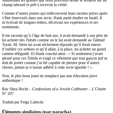
Maintenant les graines que nous pouvions semer le seraient sur un
champ labouré et prêt à recevoir la vérité.
Comme d’autres jeunes qui redécouvrent leurs racines juives après
s’être fourvoyés dans une secte, Hank partit étudier en Israël. Il
m’écrivait de longues lettres, décrivant ses expériences et ses
sentiments.
Il me raconta qu’à l’âge de huit ans, il avait demandé à son père de
lui acheter des
Tsitsits
comme on le lui avait demandé au Talmud
Torah. M. Stern lui avait sèchement répondu qu’il ferait mieux
d’oublier ces sottises et qu’il allait, à la place, lui acheter un grand
camion téléguidé. Et Hank conclut ainsi : « Si seulement j’avais
pleuré pour ces
Tsitsits
et exigé ce vêtement que tout garçon juif se
doit de porter comme j’ai été capable de pleurer pour d’autres
choses, jamais je n’aurais adhéré à cette secte ignoble ! ».
Non, le plus beau jouet ne remplace pas une éducation juive
authentique !
Rav Shea Hecht –
Confessions of a Jewish Cultbuster – L’Chaim
N° 207
Traduit par Feiga Lubecki
Éléments similaires (par paracha)