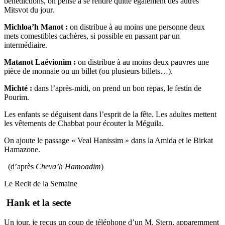
bénédictions, on pense à se rendre quitte également des autres
Mitsvot du jour.
Michloa’h Manot :
on distribue à au moins une personne deux
mets comestibles cachères, si possible en passant par un
intermédiaire.
Matanot Laévionim :
on distribue à au moins deux pauvres une
pièce de monnaie ou un billet (ou plusieurs billets…).
Michté :
dans l’après-midi, on prend un bon repas, le festin de
Pourim.
Les enfants se déguisent dans l’esprit de la fête. Les adultes mettent
les vêtements de Chabbat pour écouter la Méguila.
On ajoute le passage « Veal Hanissim » dans la Amida et le Birkat
Hamazone.
(d’après
Cheva’h Hamoadim
)
Le Recit de la Semaine
Hank et la secte
Un jour, je reçus un coup de téléphone d’un M. Stern, apparemment