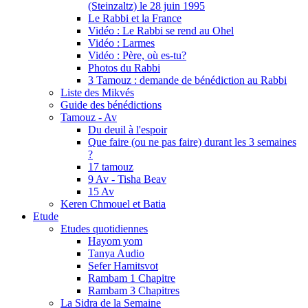
(Steinzaltz) le 28 juin 1995
Le Rabbi et la France
Vidéo : Le Rabbi se rend au Ohel
Vidéo : Larmes
Vidéo : Père, où es-tu?
Photos du Rabbi
3 Tamouz : demande de bénédiction au Rabbi
Liste des Mikvés
Guide des bénédictions
Tamouz - Av
Du deuil à l'espoir
Que faire (ou ne pas faire) durant les 3 semaines
?
17 tamouz
9 Av - Tisha Beav
15 Av
Keren Chmouel et Batia
Etude
Etudes quotidiennes
Hayom yom
Tanya Audio
Sefer Hamitsvot
Rambam 1 Chapitre
Rambam 3 Chapitres
La Sidra de la Semaine