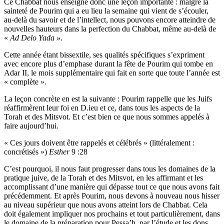
Ce Chabbat nous enseigne donc une leçon importante : malgré la
sainteté de Pourim qui a eu lieu la semaine qui vient de s’écouler,
au-delà du savoir et de l’intellect, nous pouvons encore atteindre de
nouvelles hauteurs dans la perfection du Chabbat, même au-delà de
«
Ad
Delo Yada »
.
Cette année étant bissextile, ses qualités spécifiques s’expriment
avec encore plus d’emphase durant la fête de Pourim qui tombe en
Adar II, le mois supplémentaire qui fait en sorte que toute l’année est
« complète ».
La leçon concrète en est la suivante : Pourim rappelle que les Juifs
réaffirmèrent leur foi en D.ieu et ce, dans tous les aspects de la
Torah et des Mitsvot. Et c’est bien ce que nous sommes appelés à
faire aujourd’hui.
« Ces jours doivent être rappelés et célébrés » (littéralement :
concrétisés »)
Esther
9 :28
C’est pourquoi, il nous faut progresser dans tous les domaines de la
pratique juive, de la Torah et des Mitsvot, en les affirmant et les
accomplissant d’une manière qui dépasse tout ce que nous avons fait
précédemment. Et après Pourim, nous devons à nouveau nous hisser
au niveau supérieur que nous avons atteint lors de Chabbat. Cela
doit également impliquer nos prochains et tout particulièrement, dans
le domaine de la préparation pour Pessa’h, par l’étude et les dons