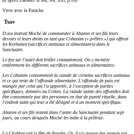
(d’après Likouteï Si’hot, vol. XXI, p.18)
Vivre avec la Paracha
Tsav
D.ieu instruit Moché de commander à Aharon et ses fils leurs
devoirs et leurs droits en tant que Cohanim (« prêtres ») qui offrent
les Korbanot (sacrifices animaux et alimentaires) dans le
Sanctuaire.
Le feu sur l’autel doit brûler constamment. On y incinère
entièrement les différents sacrifices animaux et alimentaires.
Les Cohanim consomment la viande de certains sacrifices animaux
et ce qui reste de l’offrande alimentaire. L’offrande de paix est
mangée par celui qui l’a apportée, à l’exception de parties
spécifiques, données au Cohen. La viande sainte des offrandes doit
être consommée par des personnes en état de pureté rituelle, dans
l’endroit saint qui leur a été désigné et à un moment spécifique.
Aharon et ses fils restent dans l’antre du Sanctuaire pendant sept
jours, au cours desquels Moché les initie à la prêtrise.
Ce Chabbat suit la fête de Pourim. Or, il s’y trouve des aspects qui