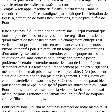
encore acquise – elle le sera concrètement quelque temps plus tard
avec le retour des exilés en Israël et la construction du second
Temple – son appel résonne déjà dans l’air du temps. Dans le
calendrier rituel, l’idée est soulignée par le fait que la célébration de
Pessa’h, archétype de toutes nos libérations, suit de près la fête de
Pourim.
Il ne s’agit pas là d’un traditionnel optimisme juif qui voudrait que,
tout à la joie des fêtes successives, nous ne regardions plus le monde
qu’au travers de nos désirs de paix. Le changement entrepris est
véritablement profond et entre en résonnance avec ce que nous
vivons jour après jour. En effet, en un temps où des vociférations
d’un autre âge se font encore entendre, en une époque où assumer
ce que l’on est, sans concession ni arrogance, semble poser
problème à certains, entendre monter le chant de la liberté peut
demander effort. La tentation du renoncement peut alors surgir sans
même que l’on en ait pris conscience au préalable. C’est justement
alors que Pourim donne son plein enseignement. Certes, l’exil est
encore matériellement sous nos yeux. Certes, le monde paraît bien
puissant devant le «peuple dispersé parmi les autres peuples». Mais
Pourim nous a montré le secret de la vie et de la victoire : être soi-
même, ne jamais renoncer, ne jamais troquer la vérité de toujours
contre l’illusion d’un temps.
Pour ces raisons, Pourim ne peut pas s’effacer de notre mémoire. Il
est, d’une certaine façon, notre aventure quotidienne. La liberté est