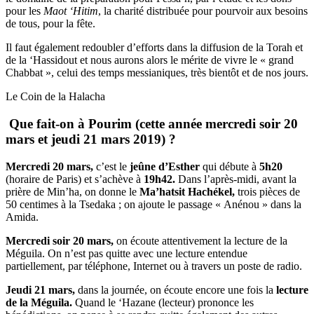
pour les
Maot
‘Hitim
, la charité distribuée pour pourvoir aux besoins
de tous, pour la fête.
Il faut également redoubler d’efforts dans la diffusion de la Torah et
de la ‘Hassidout et nous aurons alors le mérite de vivre le « grand
Chabbat », celui des temps messianiques, très bientôt et de nos jours.
Le Coin de la Halacha
Que fait-on à Pourim (cette année mercredi soir 20
mars et jeudi 21 mars 2019) ?
Mercredi 20 mars,
c’est le
jeûne d’Esther
qui débute à
5h20
(horaire de Paris) et s’achève à
19h42.
Dans l’après-midi, avant la
prière de Min’ha, on donne le
Ma’hatsit Hachékel,
trois pièces de
50 centimes à la Tsedaka ; on ajoute le passage « Anénou » dans la
Amida.
Mercredi soir 20 mars,
on écoute attentivement la lecture de la
Méguila. On n’est pas quitte avec une lecture entendue
partiellement, par téléphone, Internet ou à travers un poste de radio.
Jeudi 21 mars,
dans la journée, on écoute encore une fois la
lecture
de la Méguila.
Quand le ‘Hazane (lecteur) prononce les