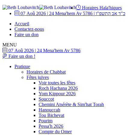
Horaires Hala'hiques
07 Aoû 2026
|
24 Mena'hem Av 5786
|
כ"ד אב התשפ"ו
Accueil
Contactez-nous
Faire un don
MENU
07 Aoû 2026
|
24 Mena'hem Av 5786
Faire un don !
Pratique
Horaires de Chabbat
Fêtes juives
Voir toutes les fêtes
Roch Hachana 2026
Yom Kippour 2026
Souccot
Chemini Atsérète & Sim'hat Torah
Hanouccah
Tou Bichevat
Pourim
Pessa'h 2026
Compte du Omer