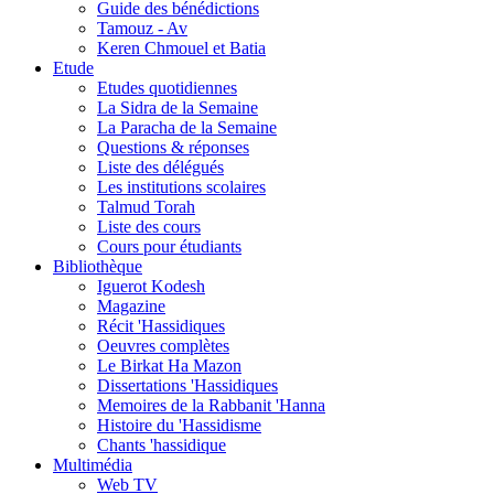
Guide des bénédictions
Tamouz - Av
Keren Chmouel et Batia
Etude
Etudes quotidiennes
La Sidra de la Semaine
La Paracha de la Semaine
Questions & réponses
Liste des délégués
Les institutions scolaires
Talmud Torah
Liste des cours
Cours pour étudiants
Bibliothèque
Iguerot Kodesh
Magazine
Récit 'Hassidiques
Oeuvres complètes
Le Birkat Ha Mazon
Dissertations 'Hassidiques
Memoires de la Rabbanit 'Hanna
Histoire du 'Hassidisme
Chants 'hassidique
Multimédia
Web TV