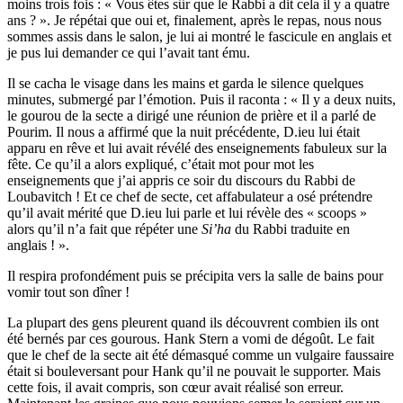
moins trois fois : « Vous êtes sûr que le Rabbi a dit cela il y a quatre
ans ? ». Je répétai que oui et, finalement, après le repas, nous nous
sommes assis dans le salon, je lui ai montré le fascicule en anglais et
je pus lui demander ce qui l’avait tant ému.
Il se cacha le visage dans les mains et garda le silence quelques
minutes, submergé par l’émotion. Puis il raconta : « Il y a deux nuits,
le gourou de la secte a dirigé une réunion de prière et il a parlé de
Pourim. Il nous a affirmé que la nuit précédente, D.ieu lui était
apparu en rêve et lui avait révélé des enseignements fabuleux sur la
fête. Ce qu’il a alors expliqué, c’était mot pour mot les
enseignements que j’ai appris ce soir du discours du Rabbi de
Loubavitch ! Et ce chef de secte, cet affabulateur a osé prétendre
qu’il avait mérité que D.ieu lui parle et lui révèle des « scoops »
alors qu’il n’a fait que répéter une
Si’ha
du Rabbi traduite en
anglais ! ».
Il respira profondément puis se précipita vers la salle de bains pour
vomir tout son dîner !
La plupart des gens pleurent quand ils découvrent combien ils ont
été bernés par ces gourous. Hank Stern a vomi de dégoût. Le fait
que le chef de la secte ait été démasqué comme un vulgaire faussaire
était si bouleversant pour Hank qu’il ne pouvait le supporter. Mais
cette fois, il avait compris, son cœur avait réalisé son erreur.