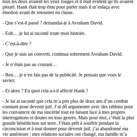
tous les deux avaient les yeux rouges et il était évident qu’ils avaient
pleuré. Hank était trop ému pour parler mais il m’enlaça avec
émotion avant de retourner en classe.
- Que s’est-il passé ? demandai-je à Avraham David.
- Euh… je lui ai raconté toute mon histoire.
- C’est-à-dire ?
- Que je suis un converti, continua sobrement Avraham David.
- Je n’étais pas au courant…
- Ben… je n’en fais pas de la publicité. Je pensais que vous le
saviez.
- Et alors ? En quoi cela a-t-il affecté Hank ?
- Je lui ai raconté que cela m’a pris plus de deux ans d’un combat
constant pour devenir juif. J’ai dû argumenter avec des rabbins pour
les convaincre de ma sincérité tout en faisant face à mes propres
interrogations et doutes en tous genres. Mais pour moi, c’était la plus
grande bénédiction sur terre. J’étais prêt à souffrir pendant la
circoncision et à tout donner pour devenir juif, j’ai abandonné ma
vie antérieure ; mes relations sociales ont changé, ma famille m’a