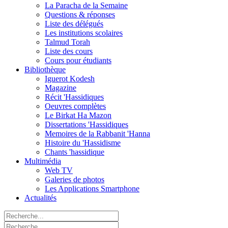
La Paracha de la Semaine
Questions & réponses
Liste des délégués
Les institutions scolaires
Talmud Torah
Liste des cours
Cours pour étudiants
Bibliothèque
Iguerot Kodesh
Magazine
Récit 'Hassidiques
Oeuvres complètes
Le Birkat Ha Mazon
Dissertations 'Hassidiques
Memoires de la Rabbanit 'Hanna
Histoire du 'Hassidisme
Chants 'hassidique
Multimédia
Web TV
Galeries de photos
Les Applications Smartphone
Actualités