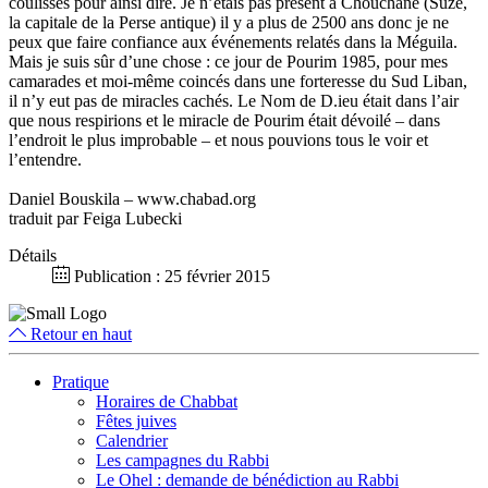
coulisses pour ainsi dire. Je n’étais pas présent à Chouchane (Suze,
la capitale de la Perse antique) il y a plus de 2500 ans donc je ne
peux que faire confiance aux événements relatés dans la Méguila.
Mais je suis sûr d’une chose : ce jour de Pourim 1985, pour mes
camarades et moi-même coincés dans une forteresse du Sud Liban,
il n’y eut pas de miracles cachés. Le Nom de D.ieu était dans l’air
que nous respirions et le miracle de Pourim était dévoilé – dans
l’endroit le plus improbable – et nous pouvions tous le voir et
l’entendre.
Daniel Bouskila – www.chabad.org
traduit par Feiga Lubecki
Détails
Publication : 25 février 2015
Retour en haut
Pratique
Horaires de Chabbat
Fêtes juives
Calendrier
Les campagnes du Rabbi
Le Ohel : demande de bénédiction au Rabbi