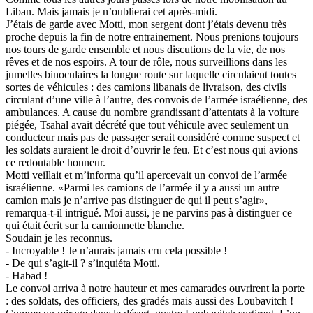
Liban. Mais jamais je n’oublierai cet après-midi.
J’étais de garde avec Motti, mon sergent dont j’étais devenu très
proche depuis la fin de notre entrainement. Nous prenions toujours
nos tours de garde ensemble et nous discutions de la vie, de nos
rêves et de nos espoirs. A tour de rôle, nous surveillions dans les
jumelles binoculaires la longue route sur laquelle circulaient toutes
sortes de véhicules : des camions libanais de livraison, des civils
circulant d’une ville à l’autre, des convois de l’armée israélienne, des
ambulances. A cause du nombre grandissant d’attentats à la voiture
piégée, Tsahal avait décrété que tout véhicule avec seulement un
conducteur mais pas de passager serait considéré comme suspect et
les soldats auraient le droit d’ouvrir le feu. Et c’est nous qui avions
ce redoutable honneur.
Motti veillait et m’informa qu’il apercevait un convoi de l’armée
israélienne. «Parmi les camions de l’armée il y a aussi un autre
camion mais je n’arrive pas distinguer de qui il peut s’agir»,
remarqua-t-il intrigué. Moi aussi, je ne parvins pas à distinguer ce
qui était écrit sur la camionnette blanche.
Soudain je les reconnus.
- Incroyable ! Je n’aurais jamais cru cela possible !
- De qui s’agit-il ? s’inquiéta Motti.
- Habad !
Le convoi arriva à notre hauteur et mes camarades ouvrirent la porte
: des soldats, des officiers, des gradés mais aussi des Loubavitch !