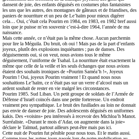
dansent de joie, des enfants déguisés en costumes plus fantaisistes
les uns que les autres, des montagnes de gâteaux et de friandises, des
paniers de nourriture et un peu de Le’haïm pour mieux digérer
cela… Oui, c’était cela Pourim en 1984, en 1983, en 1982 bref aussi
loin que je puisse m’en souvenir c’est-à-dire 1964, l’année de ma
naissance.
Mais cette année, ce n’était pas la même chose. Aucun parchemin
pour lire la Méguila. Du bruit, oh oui ! Mais pas de la part d’enfants
joyeux, plutôt des explosions inquiétantes ; pas de danses. Des
déguisements oui, si on veut, nous avions tous le même
déguisement, l’uniforme de Tsahal. La nourriture était exactement la
même que celle de la veille et les seuls échanges que nous avions
étaient des souhaits ironiques de «Pourim Saméa’h !», Joyeux
Pourim ! Oui, joyeux Pourim vraiment ! Et quand nous nous
souhaitions Le’haïm, ce n’était pas sur un verre d’alcool mais un
ardent souhait de rester en vie malgré les circonstances.
Pourim 1985. Sud Liban. Un petit groupe de soldats de l’Armée de
Défense d’Israël coincés dans une petite forteresse. Un endroit
vraiment peu sympathique. Le bruit des fusillades au loin ne donnait
pas envie de danser de joie. Des adolescents déguisés en uniformes
kakis. Des «voisins» peu intéressés à recevoir des Michloa’h Manot.
Surréaliste. «Durant le mois d’Adar, on augmente dans la joie»
déclare le Talmud, partout ailleurs peut-être mais pas ici.
Cette nuit de Pourim fut pénible pour nous tous. Et le matin aussi.
Comme tous les autres jours passés lors de notre mobilisation au