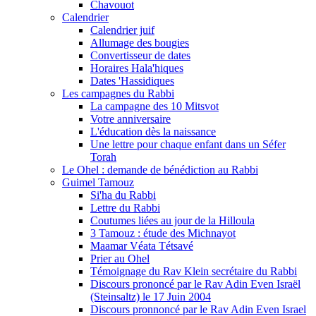
Chavouot
Calendrier
Calendrier juif
Allumage des bougies
Convertisseur de dates
Horaires Hala'hiques
Dates 'Hassidiques
Les campagnes du Rabbi
La campagne des 10 Mitsvot
Votre anniversaire
L'éducation dès la naissance
Une lettre pour chaque enfant dans un Séfer
Torah
Le Ohel : demande de bénédiction au Rabbi
Guimel Tamouz
Si'ha du Rabbi
Lettre du Rabbi
Coutumes liées au jour de la Hilloula
3 Tamouz : étude des Michnayot
Maamar Véata Tétsavé
Prier au Ohel
Témoignage du Rav Klein secrétaire du Rabbi
Discours prononcé par le Rav Adin Even Israël
(Steinsaltz) le 17 Juin 2004
Discours pronnoncé par le Rav Adin Even Israel