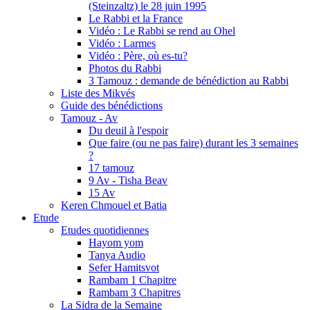
(Steinzaltz) le 28 juin 1995
Le Rabbi et la France
Vidéo : Le Rabbi se rend au Ohel
Vidéo : Larmes
Vidéo : Père, où es-tu?
Photos du Rabbi
3 Tamouz : demande de bénédiction au Rabbi
Liste des Mikvés
Guide des bénédictions
Tamouz - Av
Du deuil à l'espoir
Que faire (ou ne pas faire) durant les 3 semaines
?
17 tamouz
9 Av - Tisha Beav
15 Av
Keren Chmouel et Batia
Etude
Etudes quotidiennes
Hayom yom
Tanya Audio
Sefer Hamitsvot
Rambam 1 Chapitre
Rambam 3 Chapitres
La Sidra de la Semaine