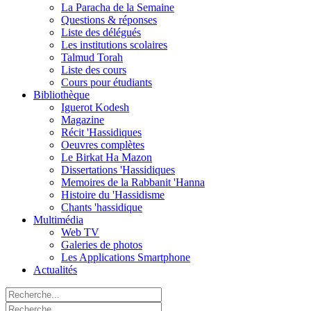
La Paracha de la Semaine
Questions & réponses
Liste des délégués
Les institutions scolaires
Talmud Torah
Liste des cours
Cours pour étudiants
Bibliothèque
Iguerot Kodesh
Magazine
Récit 'Hassidiques
Oeuvres complètes
Le Birkat Ha Mazon
Dissertations 'Hassidiques
Memoires de la Rabbanit 'Hanna
Histoire du 'Hassidisme
Chants 'hassidique
Multimédia
Web TV
Galeries de photos
Les Applications Smartphone
Actualités