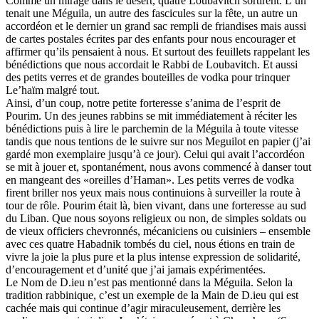
Comme un mirage dans le désert, quatre Loubavitch sortirent. L’un
tenait une Méguila, un autre des fascicules sur la fête, un autre un
accordéon et le dernier un grand sac rempli de friandises mais aussi
de cartes postales écrites par des enfants pour nous encourager et
affirmer qu’ils pensaient à nous. Et surtout des feuillets rappelant les
bénédictions que nous accordait le Rabbi de Loubavitch. Et aussi
des petits verres et de grandes bouteilles de vodka pour trinquer
Le’haïm malgré tout.
Ainsi, d’un coup, notre petite forteresse s’anima de l’esprit de
Pourim. Un des jeunes rabbins se mit immédiatement à réciter les
bénédictions puis à lire le parchemin de la Méguila à toute vitesse
tandis que nous tentions de le suivre sur nos Meguilot en papier (j’ai
gardé mon exemplaire jusqu’à ce jour). Celui qui avait l’accordéon
se mit à jouer et, spontanément, nous avons commencé à danser tout
en mangeant des «oreilles d’Haman». Les petits verres de vodka
firent briller nos yeux mais nous continuions à surveiller la route à
tour de rôle. Pourim était là, bien vivant, dans une forteresse au sud
du Liban. Que nous soyons religieux ou non, de simples soldats ou
de vieux officiers chevronnés, mécaniciens ou cuisiniers – ensemble
avec ces quatre Habadnik tombés du ciel, nous étions en train de
vivre la joie la plus pure et la plus intense expression de solidarité,
d’encouragement et d’unité que j’ai jamais expérimentées.
Le Nom de D.ieu n’est pas mentionné dans la Méguila. Selon la
tradition rabbinique, c’est un exemple de la Main de D.ieu qui est
cachée mais qui continue d’agir miraculeusement, derrière les