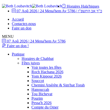
Horaires Hala'hiques
07 Aoû 2026
|
24 Mena'hem Av 5786
|
כ"ד אב התשפ"ו
Accueil
Contactez-nous
Faire un don
MENU
07 Aoû 2026
|
24 Mena'hem Av 5786
Faire un don !
Pratique
Horaires de Chabbat
Fêtes juives
Voir toutes les fêtes
Roch Hachana 2026
Yom Kippour 2026
Souccot
Chemini Atsérète & Sim'hat Torah
Hanouccah
Tou Bichevat
Pourim
Pessa'h 2026
Compte du Omer