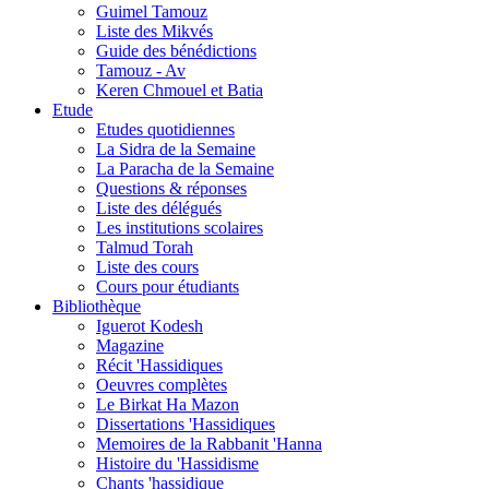
Guimel Tamouz
Liste des Mikvés
Guide des bénédictions
Tamouz - Av
Keren Chmouel et Batia
Etude
Etudes quotidiennes
La Sidra de la Semaine
La Paracha de la Semaine
Questions & réponses
Liste des délégués
Les institutions scolaires
Talmud Torah
Liste des cours
Cours pour étudiants
Bibliothèque
Iguerot Kodesh
Magazine
Récit 'Hassidiques
Oeuvres complètes
Le Birkat Ha Mazon
Dissertations 'Hassidiques
Memoires de la Rabbanit 'Hanna
Histoire du 'Hassidisme
Chants 'hassidique