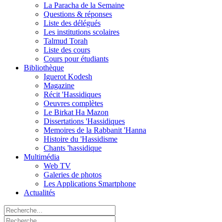
La Paracha de la Semaine
Questions & réponses
Liste des délégués
Les institutions scolaires
Talmud Torah
Liste des cours
Cours pour étudiants
Bibliothèque
Iguerot Kodesh
Magazine
Récit 'Hassidiques
Oeuvres complètes
Le Birkat Ha Mazon
Dissertations 'Hassidiques
Memoires de la Rabbanit 'Hanna
Histoire du 'Hassidisme
Chants 'hassidique
Multimédia
Web TV
Galeries de photos
Les Applications Smartphone
Actualités