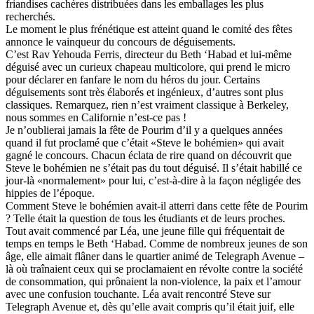
friandises cachères distribuées dans les emballages les plus
recherchés.
Le moment le plus frénétique est atteint quand le comité des fêtes
annonce le vainqueur du concours de déguisements.
C’est Rav Yehouda Ferris, directeur du Beth ‘Habad et lui-même
déguisé avec un curieux chapeau multicolore, qui prend le micro
pour déclarer en fanfare le nom du héros du jour. Certains
déguisements sont très élaborés et ingénieux, d’autres sont plus
classiques. Remarquez, rien n’est vraiment classique à Berkeley,
nous sommes en Californie n’est-ce pas !
Je n’oublierai jamais la fête de Pourim d’il y a quelques années
quand il fut proclamé que c’était «Steve le bohémien» qui avait
gagné le concours. Chacun éclata de rire quand on découvrit que
Steve le bohémien ne s’était pas du tout déguisé. Il s’était habillé ce
jour-là «normalement» pour lui, c’est-à-dire à la façon négligée des
hippies de l’époque.
Comment Steve le bohémien avait-il atterri dans cette fête de Pourim
? Telle était la question de tous les étudiants et de leurs proches.
Tout avait commencé par Léa, une jeune fille qui fréquentait de
temps en temps le Beth ‘Habad. Comme de nombreux jeunes de son
âge, elle aimait flâner dans le quartier animé de Telegraph Avenue –
là où traînaient ceux qui se proclamaient en révolte contre la société
de consommation, qui prônaient la non-violence, la paix et l’amour
avec une confusion touchante. Léa avait rencontré Steve sur
Telegraph Avenue et, dès qu’elle avait compris qu’il était juif, elle