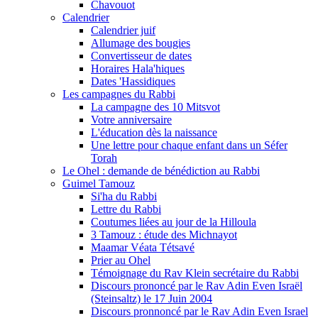
Chavouot
Calendrier
Calendrier juif
Allumage des bougies
Convertisseur de dates
Horaires Hala'hiques
Dates 'Hassidiques
Les campagnes du Rabbi
La campagne des 10 Mitsvot
Votre anniversaire
L'éducation dès la naissance
Une lettre pour chaque enfant dans un Séfer
Torah
Le Ohel : demande de bénédiction au Rabbi
Guimel Tamouz
Si'ha du Rabbi
Lettre du Rabbi
Coutumes liées au jour de la Hilloula
3 Tamouz : étude des Michnayot
Maamar Véata Tétsavé
Prier au Ohel
Témoignage du Rav Klein secrétaire du Rabbi
Discours prononcé par le Rav Adin Even Israël
(Steinsaltz) le 17 Juin 2004
Discours pronnoncé par le Rav Adin Even Israel