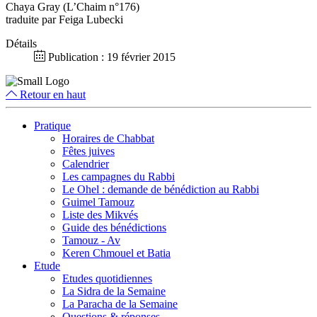
Chaya Gray (L’Chaim n°176)
traduite par Feiga Lubecki
Détails
Publication : 19 février 2015
Retour en haut
Pratique
Horaires de Chabbat
Fêtes juives
Calendrier
Les campagnes du Rabbi
Le Ohel : demande de bénédiction au Rabbi
Guimel Tamouz
Liste des Mikvés
Guide des bénédictions
Tamouz - Av
Keren Chmouel et Batia
Etude
Etudes quotidiennes
La Sidra de la Semaine
La Paracha de la Semaine
Questions & réponses