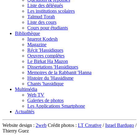
Liste des délégués
Les institutions scolaires
Talmud Torah
Liste des cours
Cours pour étudiants
Bibliothèque
Iguerot Kodesh
Magazine
Récit 'Hassidiques
Oeuvres complètes
Le Birkat Ha Mazon
Dissertations 'Hassidiques
Memoires de la Rabbanit 'Hanna
Histoire du 'Hassidisme
Chants 'hassidique
Multimédia
Web TV
Galeries de photos
Les Applications Smartphone
Actualités
Website design :
2web
Crédit photos :
LT Creative
/
Israel Bardugo
/
Thierry Guez