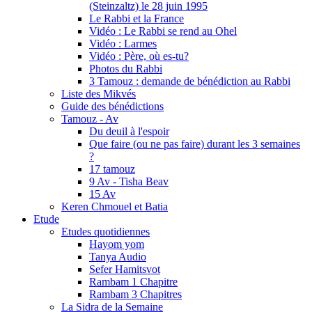
(Steinzaltz) le 28 juin 1995
Le Rabbi et la France
Vidéo : Le Rabbi se rend au Ohel
Vidéo : Larmes
Vidéo : Père, où es-tu?
Photos du Rabbi
3 Tamouz : demande de bénédiction au Rabbi
Liste des Mikvés
Guide des bénédictions
Tamouz - Av
Du deuil à l'espoir
Que faire (ou ne pas faire) durant les 3 semaines
?
17 tamouz
9 Av - Tisha Beav
15 Av
Keren Chmouel et Batia
Etude
Etudes quotidiennes
Hayom yom
Tanya Audio
Sefer Hamitsvot
Rambam 1 Chapitre
Rambam 3 Chapitres
La Sidra de la Semaine