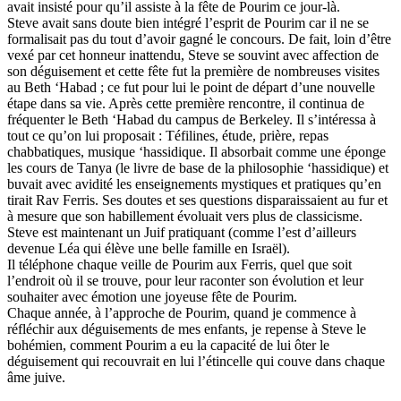
avait insisté pour qu’il assiste à la fête de Pourim ce jour-là.
Steve avait sans doute bien intégré l’esprit de Pourim car il ne se
formalisait pas du tout d’avoir gagné le concours. De fait, loin d’être
vexé par cet honneur inattendu, Steve se souvint avec affection de
son déguisement et cette fête fut la première de nombreuses visites
au Beth ‘Habad ; ce fut pour lui le point de départ d’une nouvelle
étape dans sa vie. Après cette première rencontre, il continua de
fréquenter le Beth ‘Habad du campus de Berkeley. Il s’intéressa à
tout ce qu’on lui proposait : Téfilines, étude, prière, repas
chabbatiques, musique ‘hassidique. Il absorbait comme une éponge
les cours de Tanya (le livre de base de la philosophie ‘hassidique) et
buvait avec avidité les enseignements mystiques et pratiques qu’en
tirait Rav Ferris. Ses doutes et ses questions disparaissaient au fur et
à mesure que son habillement évoluait vers plus de classicisme.
Steve est maintenant un Juif pratiquant (comme l’est d’ailleurs
devenue Léa qui élève une belle famille en Israël).
Il téléphone chaque veille de Pourim aux Ferris, quel que soit
l’endroit où il se trouve, pour leur raconter son évolution et leur
souhaiter avec émotion une joyeuse fête de Pourim.
Chaque année, à l’approche de Pourim, quand je commence à
réfléchir aux déguisements de mes enfants, je repense à Steve le
bohémien, comment Pourim a eu la capacité de lui ôter le
déguisement qui recouvrait en lui l’étincelle qui couve dans chaque
âme juive.