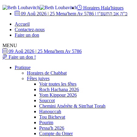
Horaires Hala'hiques
09 Aoû 2026
|
25 Mena'hem Av 5786
|
כ"ה אב התשפ"ו
Accueil
Contactez-nous
Faire un don
MENU
09 Aoû 2026
|
25 Mena'hem Av 5786
Faire un don !
Pratique
Horaires de Chabbat
Fêtes juives
Voir toutes les fêtes
Roch Hachana 2026
Yom Kippour 2026
Souccot
Chemini Atsérète & Sim'hat Torah
Hanouccah
Tou Bichevat
Pourim
Pessa'h 2026
Compte du Omer