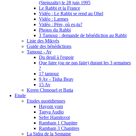
(Steinzaltz) le 28 juin 1995
Le Rabbi et la France
Vidéo : Le Rabbi se rend au Ohel
Vidéo : Larmes
Vidéo : Père, où es-tu?
Photos du Rabbi
3 Tamouz : demande de bénédiction au Rabbi
Liste des Mikvés
Guide des bénédictions
Tamouz - Av
Du deuil à l'espoir
Que faire (ou ne pas faire) durant les 3 semaines
?
17 tamouz
9 Av - Tisha Beav
15 Av
Keren Chmouel et Batia
Etude
Etudes quotidiennes
Hayom yom
Tanya Audio
Sefer Hamitsvot
Rambam 1 Chapitre
Rambam 3 Chapitres
La Sidra de la Semaine