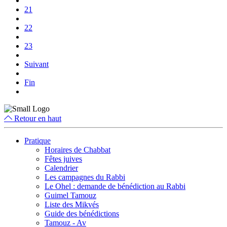
21
22
23
Suivant
Fin
Retour en haut
Pratique
Horaires de Chabbat
Fêtes juives
Calendrier
Les campagnes du Rabbi
Le Ohel : demande de bénédiction au Rabbi
Guimel Tamouz
Liste des Mikvés
Guide des bénédictions
Tamouz - Av