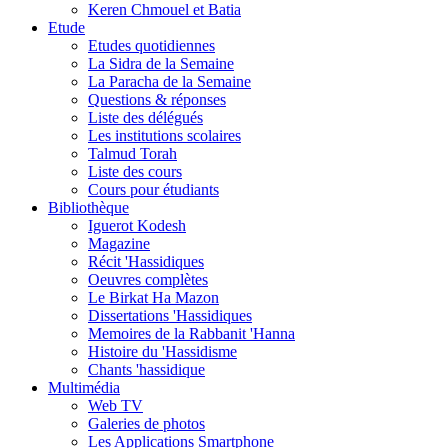
Keren Chmouel et Batia
Etude
Etudes quotidiennes
La Sidra de la Semaine
La Paracha de la Semaine
Questions & réponses
Liste des délégués
Les institutions scolaires
Talmud Torah
Liste des cours
Cours pour étudiants
Bibliothèque
Iguerot Kodesh
Magazine
Récit 'Hassidiques
Oeuvres complètes
Le Birkat Ha Mazon
Dissertations 'Hassidiques
Memoires de la Rabbanit 'Hanna
Histoire du 'Hassidisme
Chants 'hassidique
Multimédia
Web TV
Galeries de photos
Les Applications Smartphone