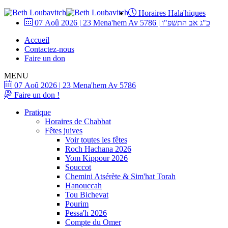
Horaires Hala'hiques
07 Aoû 2026
|
23 Mena'hem Av 5786
|
כ"ג אב התשפ"ו
Accueil
Contactez-nous
Faire un don
MENU
07 Aoû 2026
|
23 Mena'hem Av 5786
Faire un don !
Pratique
Horaires de Chabbat
Fêtes juives
Voir toutes les fêtes
Roch Hachana 2026
Yom Kippour 2026
Souccot
Chemini Atsérète & Sim'hat Torah
Hanouccah
Tou Bichevat
Pourim
Pessa'h 2026
Compte du Omer