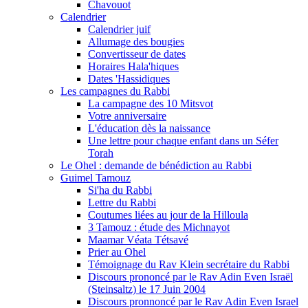
Chavouot
Calendrier
Calendrier juif
Allumage des bougies
Convertisseur de dates
Horaires Hala'hiques
Dates 'Hassidiques
Les campagnes du Rabbi
La campagne des 10 Mitsvot
Votre anniversaire
L'éducation dès la naissance
Une lettre pour chaque enfant dans un Séfer
Torah
Le Ohel : demande de bénédiction au Rabbi
Guimel Tamouz
Si'ha du Rabbi
Lettre du Rabbi
Coutumes liées au jour de la Hilloula
3 Tamouz : étude des Michnayot
Maamar Véata Tétsavé
Prier au Ohel
Témoignage du Rav Klein secrétaire du Rabbi
Discours prononcé par le Rav Adin Even Israël
(Steinsaltz) le 17 Juin 2004
Discours pronnoncé par le Rav Adin Even Israel