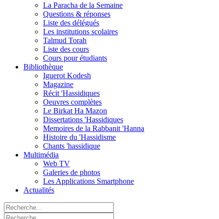
La Paracha de la Semaine
Questions & réponses
Liste des délégués
Les institutions scolaires
Talmud Torah
Liste des cours
Cours pour étudiants
Bibliothèque
Iguerot Kodesh
Magazine
Récit 'Hassidiques
Oeuvres complètes
Le Birkat Ha Mazon
Dissertations 'Hassidiques
Memoires de la Rabbanit 'Hanna
Histoire du 'Hassidisme
Chants 'hassidique
Multimédia
Web TV
Galeries de photos
Les Applications Smartphone
Actualités