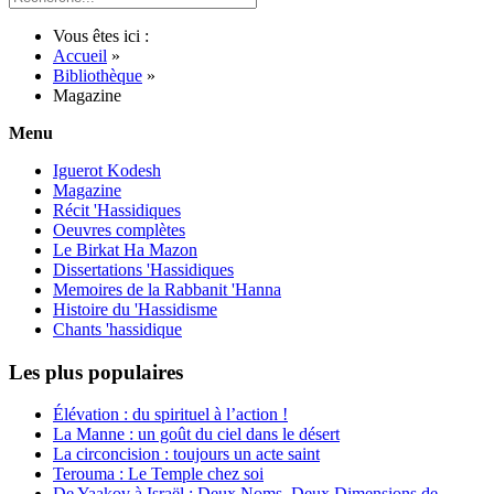
Vous êtes ici :
Accueil
»
Bibliothèque
»
Magazine
Menu
Iguerot Kodesh
Magazine
Récit 'Hassidiques
Oeuvres complètes
Le Birkat Ha Mazon
Dissertations 'Hassidiques
Memoires de la Rabbanit 'Hanna
Histoire du 'Hassidisme
Chants 'hassidique
Les plus populaires
Élévation : du spirituel à l’action !
La Manne : un goût du ciel dans le désert
La circoncision : toujours un acte saint
Terouma : Le Temple chez soi
De Yaakov à Israël : Deux Noms, Deux Dimensions de