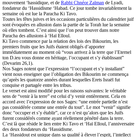
mouvement ‘hassidique, et de
Rabbi Chnéor Zalman
de Lyadi,
fondateur du ‘Hassidisme ‘Habad. Ce jour tombe invariablement la
semaine où est lue la Paracha Ki Tavo.
Toutes les fêtes juives et les occasions particulières du calendrier juif
sont évoquées en allusion dans la partie de la Torah lue la semaine
où elles tombent. C’est ainsi que l’on peut trouver dans notre
Paracha des allusions à ‘Haï Elloul.
Ki Tavo commence par la relation des lois des Bikourim, les
premiers fruits que les Juifs étaient obligés d’apporter
immédiatement au moment où “vous arrivez à la terre que l’Eternel
ton D.ieu vous donne en héritage, l’occupant et s’y établissant”
(Devarim 26,1).
Nos Sages notent que l’expression “l’occupant et s’y installant”
vient nous enseigner que l’obligation des Bikourim ne commença
qu’après les quatorze années durant lesquelles Erets Israël fut
conquise et partagée entre les tribus.
Le verset est ainsi modifié pour les raisons suivantes: le véritable
sens de “venir à la terre” est celui d’y venir entièrement. Cela en
accord avec l’expression de nos Sages: “une entrée partielle n’est
pas considérée comme une entrée du tout”. Le mot “venir” signifie
donc “occuper et s’y établir”, car ce n’est qu’alors que les Juifs
furent considérés comme ayant réellement pénétré dans la terre.
C’est là que réside le lien entre Ki Tavo et ‘Haï Elloul, l’anniversaire
des deux fondateurs du ‘Hassidisme.
La ‘Hassidout est unique dans sa qualité à élever l’esprit, l’intellect