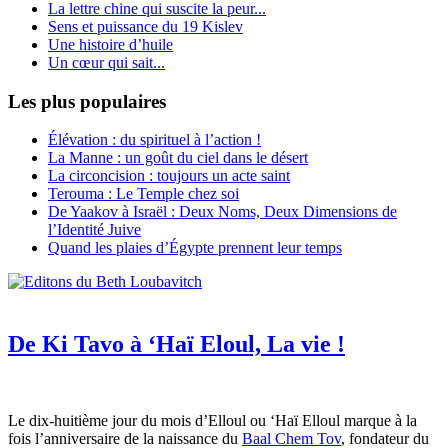
La lettre chine qui suscite la peur...
Sens et puissance du 19 Kislev
Une histoire d’huile
Un cœur qui sait...
Les plus populaires
Élévation : du spirituel à l’action !
La Manne : un goût du ciel dans le désert
La circoncision : toujours un acte saint
Terouma : Le Temple chez soi
De Yaakov à Israël : Deux Noms, Deux Dimensions de
l’Identité Juive
Quand les plaies d’Égypte prennent leur temps
De Ki Tavo à ‘Haï Eloul, La vie !
Le dix-huitième jour du mois d’Elloul ou ‘Haï Elloul marque à la
fois l’anniversaire de la naissance du
Baal Chem Tov
, fondateur du