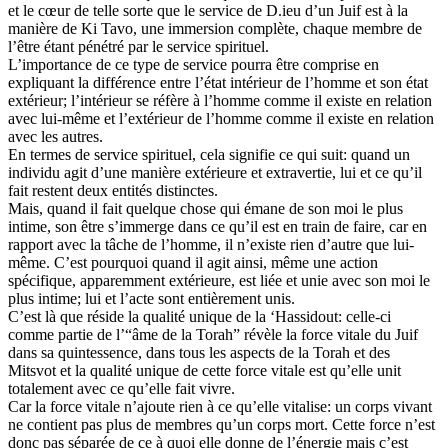
et le cœur de telle sorte que le service de D.ieu d’un Juif est à la
manière de Ki Tavo, une immersion complète, chaque membre de
l’être étant pénétré par le service spirituel.
L’importance de ce type de service pourra être comprise en
expliquant la différence entre l’état intérieur de l’homme et son état
extérieur; l’intérieur se réfère à l’homme comme il existe en relation
avec lui-même et l’extérieur de l’homme comme il existe en relation
avec les autres.
En termes de service spirituel, cela signifie ce qui suit: quand un
individu agit d’une manière extérieure et extravertie, lui et ce qu’il
fait restent deux entités distinctes.
Mais, quand il fait quelque chose qui émane de son moi le plus
intime, son être s’immerge dans ce qu’il est en train de faire, car en
rapport avec la tâche de l’homme, il n’existe rien d’autre que lui-
même. C’est pourquoi quand il agit ainsi, même une action
spécifique, apparemment extérieure, est liée et unie avec son moi le
plus intime; lui et l’acte sont entièrement unis.
C’est là que réside la qualité unique de la ‘Hassidout: celle-ci
comme partie de l’“âme de la Torah” révèle la force vitale du Juif
dans sa quintessence, dans tous les aspects de la Torah et des
Mitsvot et la qualité unique de cette force vitale est qu’elle unit
totalement avec ce qu’elle fait vivre.
Car la force vitale n’ajoute rien à ce qu’elle vitalise: un corps vivant
ne contient pas plus de membres qu’un corps mort. Cette force n’est
donc pas séparée de ce à quoi elle donne de l’énergie mais c’est