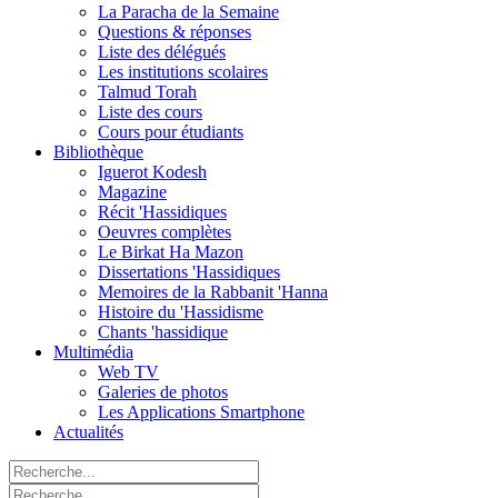
La Paracha de la Semaine
Questions & réponses
Liste des délégués
Les institutions scolaires
Talmud Torah
Liste des cours
Cours pour étudiants
Bibliothèque
Iguerot Kodesh
Magazine
Récit 'Hassidiques
Oeuvres complètes
Le Birkat Ha Mazon
Dissertations 'Hassidiques
Memoires de la Rabbanit 'Hanna
Histoire du 'Hassidisme
Chants 'hassidique
Multimédia
Web TV
Galeries de photos
Les Applications Smartphone
Actualités