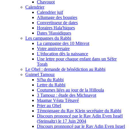
Chavouot
Calendrier
Calendrier juif
Allumage des bougies
Convertisseur de dates
Horaires Hala'hiques
Dates 'Hassidiques
Les campagnes du Rabbi
La campagne des 10 Mitsvot
Votre anniversaire
L'éducation dès la naissance
Une lettre pour chaque enfant dans un Séfer
Torah
Le Ohel : demande de bénédiction au Rabbi
Guimel Tamouz
Si'ha du Rabbi
Lettre du Rabbi
Coutumes liées au jour de la Hilloula
3 Tamouz : étude des Michnayot
Maamar Véata Tétsavé
Prier au Ohel
Témoignage du Rav Klein secrétaire du Rabbi
Discours prononcé par le Rav Adin Even Israël
(Steinsaltz) le 17 Juin 2004
Discours pronnoncé par le Rav Adin Even Israel