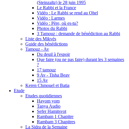
(Steinzaltz) le 28 juin 1995
Le Rabbi et la France
Vidéo : Le Rabbi se rend au Ohel
Vidéo : Larmes
Vidéo : Père, où es-tu?
Photos du Rabbi
3 Tamouz : demande de bénédiction au Rabbi
Liste des Mikvés
Guide des bénédictions
Tamouz - Av
Du deuil à l'espoir
Que faire (ou ne pas faire) durant les 3 semaines
?
17 tamouz
9 Av - Tisha Beav
15 Av
Keren Chmouel et Batia
Etude
Etudes quotidiennes
Hayom yom
Tanya Audio
Sefer Hamitsvot
Rambam 1 Chapitre
Rambam 3 Chapitres
La Sidra de la Semaine