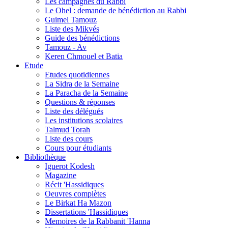
Les campagnes du Rabbi
Le Ohel : demande de bénédiction au Rabbi
Guimel Tamouz
Liste des Mikvés
Guide des bénédictions
Tamouz - Av
Keren Chmouel et Batia
Etude
Etudes quotidiennes
La Sidra de la Semaine
La Paracha de la Semaine
Questions & réponses
Liste des délégués
Les institutions scolaires
Talmud Torah
Liste des cours
Cours pour étudiants
Bibliothèque
Iguerot Kodesh
Magazine
Récit 'Hassidiques
Oeuvres complètes
Le Birkat Ha Mazon
Dissertations 'Hassidiques
Memoires de la Rabbanit 'Hanna