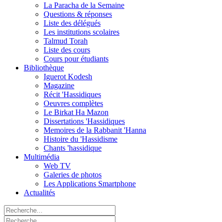
La Paracha de la Semaine
Questions & réponses
Liste des délégués
Les institutions scolaires
Talmud Torah
Liste des cours
Cours pour étudiants
Bibliothèque
Iguerot Kodesh
Magazine
Récit 'Hassidiques
Oeuvres complètes
Le Birkat Ha Mazon
Dissertations 'Hassidiques
Memoires de la Rabbanit 'Hanna
Histoire du 'Hassidisme
Chants 'hassidique
Multimédia
Web TV
Galeries de photos
Les Applications Smartphone
Actualités