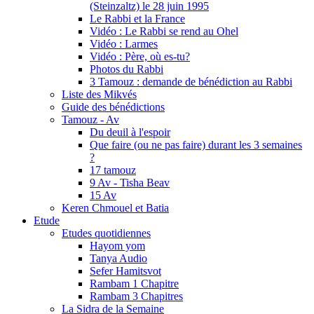
(Steinzaltz) le 28 juin 1995
Le Rabbi et la France
Vidéo : Le Rabbi se rend au Ohel
Vidéo : Larmes
Vidéo : Père, où es-tu?
Photos du Rabbi
3 Tamouz : demande de bénédiction au Rabbi
Liste des Mikvés
Guide des bénédictions
Tamouz - Av
Du deuil à l'espoir
Que faire (ou ne pas faire) durant les 3 semaines
?
17 tamouz
9 Av - Tisha Beav
15 Av
Keren Chmouel et Batia
Etude
Etudes quotidiennes
Hayom yom
Tanya Audio
Sefer Hamitsvot
Rambam 1 Chapitre
Rambam 3 Chapitres
La Sidra de la Semaine