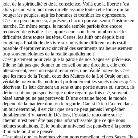
joie, de la spiritualité et de la conscience. Voilà que la liberté n’est
alors pas un vain mot mais qu’elle assume toute cette force qui fait
bouger les peuples, agir les hommes et trembler les oppresseurs.
C’est un peu comme si, à présent, chacun pouvait sentir l’histoire en
marche. En même temps, le monde semble parfois être encore
recouvert de grisaille. Les oppresseurs sont bien nombreux et les
difficultés dans toutes les têtes. Certes, les Juifs ont depuis bien
longtemps l’habitude de vivre sur un rythme différent mais est-il
possible d’éprouver avec sincérité des sentiments malheureusement
trop souvent éloignés de la réalité quotidienne ?
C’est justement pour cela que la parole de nos Sages est précieuse.
Elle ne fait pas que donner un conseil ou une direction, elle crée
littéralement, avec un regard renouvelé, une réalité nouvelle. C’est
que les mots de la Torah, ceux des Maîtres de la Loi Orale ont un
véritable pouvoir. Ils modifient profondément les sujets mêmes qu’ils
décrivent. Ils leur donnent un sens et une portée autres et, surtout, ils
définissent une perspective que notre regard parfois usé, souvent
blasé aurait pu ne pas percevoir. D’une certaine façon, le monde
dépend de la manière dont on le regarde. Car, si D.ieu l’a créé dans
un but déterminé, il est clair que rien ne peut jamais l’empêcher
durablement d’y parvenir. Dès lors, l’obstacle rencontré sur le
chemin n’est peut-être pas plus infranchissable que ce que nous-
mêmes souhaitons. Et le bonheur universel est peut-être à la portée
d’un acte ou d’une pensée.
C’est ainsi que les hommes vivent nous rappellent ici nos Sages. Ils