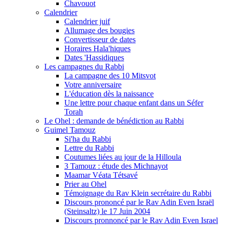
Chavouot
Calendrier
Calendrier juif
Allumage des bougies
Convertisseur de dates
Horaires Hala'hiques
Dates 'Hassidiques
Les campagnes du Rabbi
La campagne des 10 Mitsvot
Votre anniversaire
L'éducation dès la naissance
Une lettre pour chaque enfant dans un Séfer
Torah
Le Ohel : demande de bénédiction au Rabbi
Guimel Tamouz
Si'ha du Rabbi
Lettre du Rabbi
Coutumes liées au jour de la Hilloula
3 Tamouz : étude des Michnayot
Maamar Véata Tétsavé
Prier au Ohel
Témoignage du Rav Klein secrétaire du Rabbi
Discours prononcé par le Rav Adin Even Israël
(Steinsaltz) le 17 Juin 2004
Discours pronnoncé par le Rav Adin Even Israel