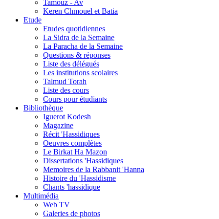
Tamouz - Av
Keren Chmouel et Batia
Etude
Etudes quotidiennes
La Sidra de la Semaine
La Paracha de la Semaine
Questions & réponses
Liste des délégués
Les institutions scolaires
Talmud Torah
Liste des cours
Cours pour étudiants
Bibliothèque
Iguerot Kodesh
Magazine
Récit 'Hassidiques
Oeuvres complètes
Le Birkat Ha Mazon
Dissertations 'Hassidiques
Memoires de la Rabbanit 'Hanna
Histoire du 'Hassidisme
Chants 'hassidique
Multimédia
Web TV
Galeries de photos