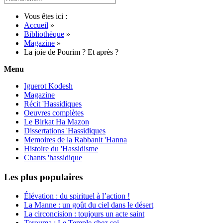
Vous êtes ici :
Accueil
»
Bibliothèque
»
Magazine
»
La joie de Pourim ? Et après ?
Menu
Iguerot Kodesh
Magazine
Récit 'Hassidiques
Oeuvres complètes
Le Birkat Ha Mazon
Dissertations 'Hassidiques
Memoires de la Rabbanit 'Hanna
Histoire du 'Hassidisme
Chants 'hassidique
Les plus populaires
Élévation : du spirituel à l’action !
La Manne : un goût du ciel dans le désert
La circoncision : toujours un acte saint
Terouma : Le Temple chez soi