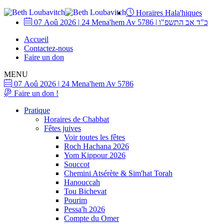
Horaires Hala'hiques
07 Aoû 2026
|
24 Mena'hem Av 5786
|
כ"ד אב התשפ"ו
Accueil
Contactez-nous
Faire un don
MENU
07 Aoû 2026
|
24 Mena'hem Av 5786
Faire un don !
Pratique
Horaires de Chabbat
Fêtes juives
Voir toutes les fêtes
Roch Hachana 2026
Yom Kippour 2026
Souccot
Chemini Atsérète & Sim'hat Torah
Hanouccah
Tou Bichevat
Pourim
Pessa'h 2026
Compte du Omer