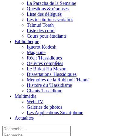
La Paracha de la Semaine
Questions & réponses
Liste des délégués
Les institutions scolaires
Talmud Torah
Liste des cours
Cours pour étudiants
Bibliothèque
Iguerot Kodesh
Magazine
Récit 'Hassidiques
Oeuvres complètes
Le Birkat Ha Mazon
Dissertations 'Hassidiques
Memoires de la Rabbanit 'Hanna
Histoire du 'Hassidisme
Chants 'hassidique
Multimédia
Web TV
Galeries de photos
Les Applications Smartphone
Actualités