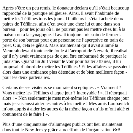
Après s’être un peu remis, le donateur déclara qu’il s’était beaucoup
rapproché de la pratique religieuse. Ainsi, il avait l’habitude de
mettre les Téfilines tous les jours. D’ailleurs il s’était acheté deux
paires de Téfilines, afin d’en avoir une chez lui et une dans son
bureau – pour les jours où il ne pouvait pas les mettre chez lui à la
maison ou à la synagogue. Il avait toujours pris soin de fermer la
porte de son bureau pour que personne ne l’aperçoive en train de
prier. Oui, cela le gênait. Mais maintenant qu’il avait allumé la
Menorah devant toute cette foule à l’aéroport de Newark, il réalisait
qu’il n’y avait vraiment pas de quoi être embarrassé de pratiquer le
judaïsme. Quand un Juif venait le voir pour traiter affaires, il lui
proposait d’abord de mettre les Téfilines ! Et les affaires se passaient
alors dans une ambiance plus détendue et de bien meilleure façon -
pour les deux partenaires.
Certains de ses visiteurs se montraient sceptiques : « Vraiment ?
Vous mettez les Téfilines chaque jour ? Incroyable ! ». Il rétorquait
alors : « Non seulement je mets moi-même les Téfilines chaque jour
mais je sais aussi aider les autres à les mettre ! Mes amis Loubavitch
m’ont appris à aider les autres de la même façon qu’ils m’ont aidé et
continuent de le faire ! ».
Plus d’une cinquantaine d’allumages publics ont lieu maintenant
dans tout le New Jersey grâce aux efforts de l’organisation
Brit