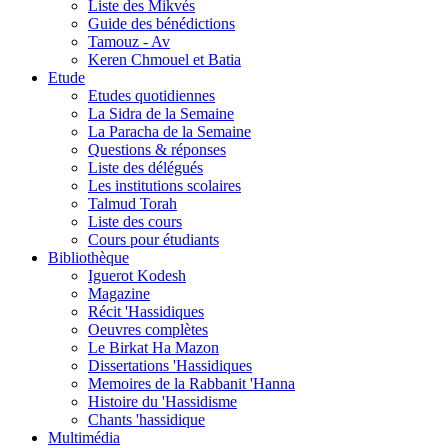
Liste des Mikvés
Guide des bénédictions
Tamouz - Av
Keren Chmouel et Batia
Etude
Etudes quotidiennes
La Sidra de la Semaine
La Paracha de la Semaine
Questions & réponses
Liste des délégués
Les institutions scolaires
Talmud Torah
Liste des cours
Cours pour étudiants
Bibliothèque
Iguerot Kodesh
Magazine
Récit 'Hassidiques
Oeuvres complètes
Le Birkat Ha Mazon
Dissertations 'Hassidiques
Memoires de la Rabbanit 'Hanna
Histoire du 'Hassidisme
Chants 'hassidique
Multimédia