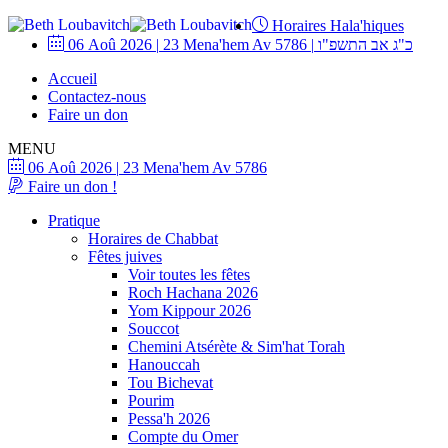
Horaires Hala'hiques
06 Aoû 2026
|
23 Mena'hem Av 5786
|
כ"ג אב התשפ"ו
Accueil
Contactez-nous
Faire un don
MENU
06 Aoû 2026
|
23 Mena'hem Av 5786
Faire un don !
Pratique
Horaires de Chabbat
Fêtes juives
Voir toutes les fêtes
Roch Hachana 2026
Yom Kippour 2026
Souccot
Chemini Atsérète & Sim'hat Torah
Hanouccah
Tou Bichevat
Pourim
Pessa'h 2026
Compte du Omer