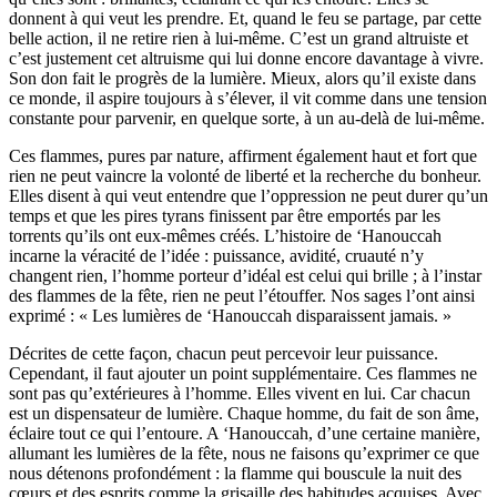
donnent à qui veut les prendre. Et, quand le feu se partage, par cette
belle action, il ne retire rien à lui-même. C’est un grand altruiste et
c’est justement cet altruisme qui lui donne encore davantage à vivre.
Son don fait le progrès de la lumière. Mieux, alors qu’il existe dans
ce monde, il aspire toujours à s’élever, il vit comme dans une tension
constante pour parvenir, en quelque sorte, à un au-delà de lui-même.
Ces flammes, pures par nature, affirment également haut et fort que
rien ne peut vaincre la volonté de liberté et la recherche du bonheur.
Elles disent à qui veut entendre que l’oppression ne peut durer qu’un
temps et que les pires tyrans finissent par être emportés par les
torrents qu’ils ont eux-mêmes créés. L’histoire de ‘Hanouccah
incarne la véracité de l’idée : puissance, avidité, cruauté n’y
changent rien, l’homme porteur d’idéal est celui qui brille ; à l’instar
des flammes de la fête, rien ne peut l’étouffer. Nos sages l’ont ainsi
exprimé : « Les lumières de ‘Hanouccah disparaissent jamais. »
Décrites de cette façon, chacun peut percevoir leur puissance.
Cependant, il faut ajouter un point supplémentaire. Ces flammes ne
sont pas qu’extérieures à l’homme. Elles vivent en lui. Car chacun
est un dispensateur de lumière. Chaque homme, du fait de son âme,
éclaire tout ce qui l’entoure. A ‘Hanouccah, d’une certaine manière,
allumant les lumières de la fête, nous ne faisons qu’exprimer ce que
nous détenons profondément : la flamme qui bouscule la nuit des
cœurs et des esprits comme la grisaille des habitudes acquises. Avec