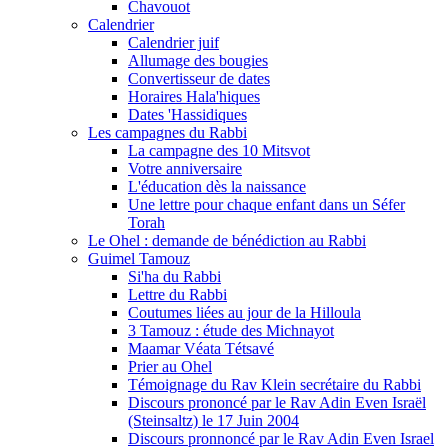
Chavouot
Calendrier
Calendrier juif
Allumage des bougies
Convertisseur de dates
Horaires Hala'hiques
Dates 'Hassidiques
Les campagnes du Rabbi
La campagne des 10 Mitsvot
Votre anniversaire
L'éducation dès la naissance
Une lettre pour chaque enfant dans un Séfer
Torah
Le Ohel : demande de bénédiction au Rabbi
Guimel Tamouz
Si'ha du Rabbi
Lettre du Rabbi
Coutumes liées au jour de la Hilloula
3 Tamouz : étude des Michnayot
Maamar Véata Tétsavé
Prier au Ohel
Témoignage du Rav Klein secrétaire du Rabbi
Discours prononcé par le Rav Adin Even Israël
(Steinsaltz) le 17 Juin 2004
Discours pronnoncé par le Rav Adin Even Israel