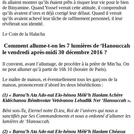
ils allaient montrer qu’ils étaient prêts à risquer leur vie pour le bien
de Binyamine. Quand Yossef verrait cette attitude, il comprendrait
qu’ils avaient d’ores et déjà corrigé leur défaut. Quand il verrait
qu’ils avaient achevé leur tâche de raffinement personnel, il leur
révélerait son identité.
Le Coin de la Halacha
Comment allume-t-on les 7 lumières de ‘Hanouccah
le vendredi après-midi 30 décembre 2016 ?
Il convient, avant l’allumage, de procéder à la prière de Min’ha. On
ne peut allumer qu’à partir de 16h 10 (horaire de Paris).
Le maître de maison, et éventuellement tous les garçons de la
maison, prononceront d’abord les deux bénédictions :
(1) « Barou’h Ata Ado-naï Elo-hénou Mélè’h Haolam Achère
Kidéchanou Bémitsvotav Vetsivanou Lehadlik Ner ‘Hanouccah ».
Béni sois-Tu, Eternel notre D.ieu, Roi de l’univers qui nous a
sanctifiés par Ses Commandements et nous a ordonné d’allumer les
lumières de ‘Hanouccah.
(2) « Barou’h Ata Ado-naï Elo-hénou Mélè’h Haolam Chéassa