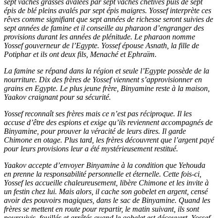
sept vaches grasses avalées par sept vaches chétives puis de sept
épis de blé pleins avalés par sept épis maigres. Yossef interprète ces
rêves comme signifiant que sept années de richesse seront suivies de
sept années de famine et il conseille au pharaon d’engranger des
provisions durant les années de plénitude. Le pharaon nomme
Yossef gouverneur de l’Egypte. Yossef épouse Asnath, la fille de
Potiphar et ils ont deux fils, Menaché et Ephraïm.
La famine se répand dans la région et seule l’Egypte possède de la
nourriture. Dix des frères de Yossef viennent s’approvisionner en
grains en Egypte. Le plus jeune frère, Binyamine reste à la maison,
Yaakov craignant pour sa sécurité.
Yossef reconnaît ses frères mais ce n’est pas réciproque. Il les
accuse d’être des espions et exige qu’ils reviennent accompagnés de
Binyamine, pour prouver la véracité de leurs dires. Il garde
Chimone en otage. Plus tard, les frères découvrent que l’argent payé
pour leurs provisions leur a été mystérieusement restitué.
Yaakov accepte d’envoyer Binyamine à la condition que Yehouda
en prenne la responsabilité personnelle et éternelle. Cette fois-ci,
Yossef les accueille chaleureusement, libère Chimone et les invite à
un festin chez lui. Mais alors, il cache son gobelet en argent, censé
avoir des pouvoirs magiques, dans le sac de Binyamine. Quand les
frères se mettent en route pour repartir, le matin suivant, ils sont
poursuivis, fouillés et arrêtés quand le gobelet est découvert. Yossef