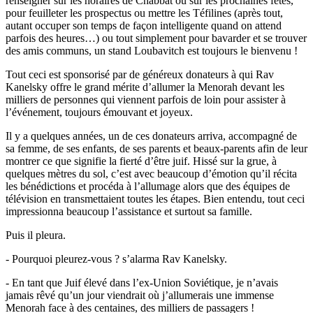
renseigner sur les horaires de Chabbat ou sur les prochaines fêtes,
pour feuilleter les prospectus ou mettre les Téfilines (après tout,
autant occuper son temps de façon intelligente quand on attend
parfois des heures…) ou tout simplement pour bavarder et se trouver
des amis communs, un stand Loubavitch est toujours le bienvenu !
Tout ceci est sponsorisé par de généreux donateurs à qui Rav
Kanelsky offre le grand mérite d’allumer la Menorah devant les
milliers de personnes qui viennent parfois de loin pour assister à
l’événement, toujours émouvant et joyeux.
Il y a quelques années, un de ces donateurs arriva, accompagné de
sa femme, de ses enfants, de ses parents et beaux-parents afin de leur
montrer ce que signifie la fierté d’être juif. Hissé sur la grue, à
quelques mètres du sol, c’est avec beaucoup d’émotion qu’il récita
les bénédictions et procéda à l’allumage alors que des équipes de
télévision en transmettaient toutes les étapes. Bien entendu, tout ceci
impressionna beaucoup l’assistance et surtout sa famille.
Puis il pleura.
- Pourquoi pleurez-vous ? s’alarma Rav Kanelsky.
- En tant que Juif élevé dans l’ex-Union Soviétique, je n’avais
jamais rêvé qu’un jour viendrait où j’allumerais une immense
Menorah face à des centaines, des milliers de passagers !