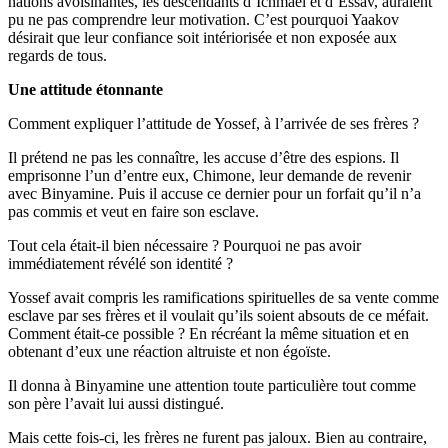
nations avoisinantes, les descendants d’Ichmaël et d’Essav, auraient
pu ne pas comprendre leur motivation. C’est pourquoi Yaakov
désirait que leur confiance soit intériorisée et non exposée aux
regards de tous.
Une attitude étonnante
Comment expliquer l’attitude de Yossef, à l’arrivée de ses frères ?
Il prétend ne pas les connaître, les accuse d’être des espions. Il
emprisonne l’un d’entre eux, Chimone, leur demande de revenir
avec Binyamine. Puis il accuse ce dernier pour un forfait qu’il n’a
pas commis et veut en faire son esclave.
Tout cela était-il bien nécessaire ? Pourquoi ne pas avoir
immédiatement révélé son identité ?
Yossef avait compris les ramifications spirituelles de sa vente comme
esclave par ses frères et il voulait qu’ils soient absouts de ce méfait.
Comment était-ce possible ? En récréant la même situation et en
obtenant d’eux une réaction altruiste et non égoïste.
Il donna à Binyamine une attention toute particulière tout comme
son père l’avait lui aussi distingué.
Mais cette fois-ci, les frères ne furent pas jaloux. Bien au contraire,