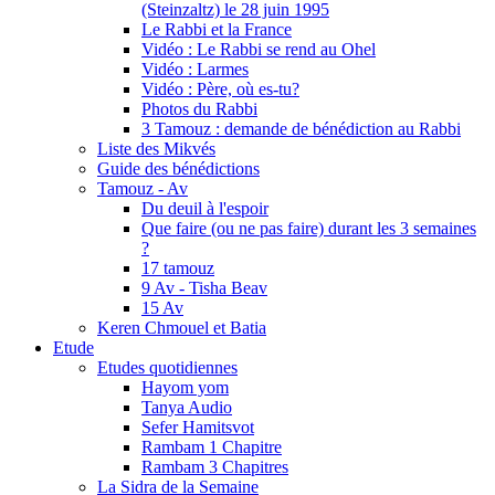
(Steinzaltz) le 28 juin 1995
Le Rabbi et la France
Vidéo : Le Rabbi se rend au Ohel
Vidéo : Larmes
Vidéo : Père, où es-tu?
Photos du Rabbi
3 Tamouz : demande de bénédiction au Rabbi
Liste des Mikvés
Guide des bénédictions
Tamouz - Av
Du deuil à l'espoir
Que faire (ou ne pas faire) durant les 3 semaines
?
17 tamouz
9 Av - Tisha Beav
15 Av
Keren Chmouel et Batia
Etude
Etudes quotidiennes
Hayom yom
Tanya Audio
Sefer Hamitsvot
Rambam 1 Chapitre
Rambam 3 Chapitres
La Sidra de la Semaine