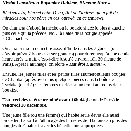
Nissim Laavoténou Bayamine Hahème, Bizmane Hazé ».
Béni sois-Tu, Eternel notre D.ieu, Roi de l’univers qui a fait des
miracles pour nos pères en ces jours-là, en ce temps-ci.
On allumera d’abord la mèche ou la bougie située le plus à gauche
puis celle qui la précède, etc… à l’aide de la bougie appelée
« Chamach ».
On aura pris soin de mettre assez d’huile dans les 7 godets (ou
d’avoir prévu 7 bougies assez grandes) pour durer jusqu’à une demi-
heure après la nuit, c’est-à-dire jusqu’à environ 18h 30 (heure de
Paris). Après l’allumage, on récite
« Hanérot Halalou ».
Ensuite, les jeunes filles et les petites filles allumeront leurs bougies
de Chabbat (après avoir mis quelques pièces dans la boîte de
Tsédaka (charité) ; les femmes mariées allumeront au moins deux
bougies.
Tout ceci devra être terminé avant 16h 44
(heure de Paris)
le
vendredi 30 décembre.
Une jeune fille (ou une femme) qui habite seule devra elle aussi
procéder d’abord à l’allumage des lumières de ‘Hanouccah puis des
bougies de Chabbat, avec les bénédictions appropriées.