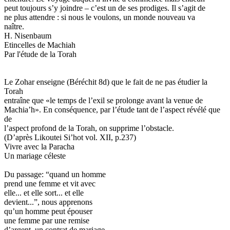
peut toujours s’y joindre – c’est un de ses prodiges. Il s’agit de
ne plus attendre : si nous le voulons, un monde nouveau va
naître.
H. Nisenbaum
Etincelles de Machiah
Par l'étude de la Torah
Le Zohar enseigne (Béréchit 8d) que le fait de ne pas étudier la
Torah
entraîne que «le temps de l’exil se prolonge avant la venue de
Machia’h». En conséquence, par l’étude tant de l’aspect révélé que
de
l’aspect profond de la Torah, on supprime l’obstacle.
(D’après Likoutei Si’hot vol. XII, p.237)
Vivre avec la Paracha
Un mariage céleste
Du passage: “quand un homme
prend une femme et vit avec
elle... et elle sort... et elle
devient...”, nous apprenons
qu’un homme peut épouser
une femme par une remise
d’argent, un contrat de mariage