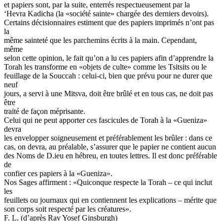
et papiers sont, par la suite, enterrés respectueusement par la
‘Hevra Kadicha (la «société sainte» chargée des derniers devoirs).
Certains décisionnaires estiment que des papiers imprimés n’ont pas
la
même sainteté que les parchemins écrits à la main. Cependant,
même
selon cette opinion, le fait qu’on a lu ces papiers afin d’apprendre la
Torah les transforme en «objets de culte» comme les Tsitsits ou le
feuillage de la Souccah : celui-ci, bien que prévu pour ne durer que
neuf
jours, a servi à une Mitsva, doit être brûlé et en tous cas, ne doit pas
être
traité de façon méprisante.
Celui qui ne peut apporter ces fascicules de Torah à la «Gueniza»
devra
les envelopper soigneusement et préférablement les brûler : dans ce
cas, on devra, au préalable, s’assurer que le papier ne contient aucun
des Noms de D.ieu en hébreu, en toutes lettres. Il est donc préférable
de
confier ces papiers à la «Gueniza».
Nos Sages affirment : «Quiconque respecte la Torah – ce qui inclut
les
feuillets ou journaux qui en contiennent les explications – mérite que
son corps soit respecté par les créatures».
F. L. (d’après Rav Yosef Ginsburgh)