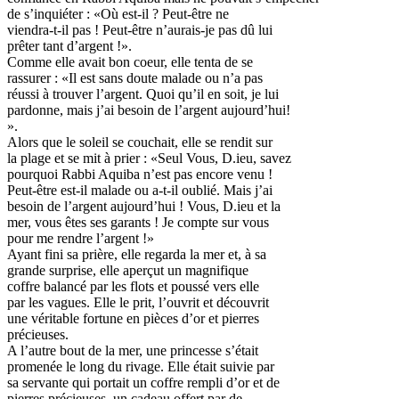
de s’inquiéter : «Où est-il ? Peut-être ne
viendra-t-il pas ! Peut-être n’aurais-je pas dû lui
prêter tant d’argent !».
Comme elle avait bon coeur, elle tenta de se
rassurer : «Il est sans doute malade ou n’a pas
réussi à trouver l’argent. Quoi qu’il en soit, je lui
pardonne, mais j’ai besoin de l’argent aujourd’hui!
».
Alors que le soleil se couchait, elle se rendit sur
la plage et se mit à prier : «Seul Vous, D.ieu, savez
pourquoi Rabbi Aquiba n’est pas encore venu !
Peut-être est-il malade ou a-t-il oublié. Mais j’ai
besoin de l’argent aujourd’hui ! Vous, D.ieu et la
mer, vous êtes ses garants ! Je compte sur vous
pour me rendre l’argent !»
Ayant fini sa prière, elle regarda la mer et, à sa
grande surprise, elle aperçut un magnifique
coffre balancé par les flots et poussé vers elle
par les vagues. Elle le prit, l’ouvrit et découvrit
une véritable fortune en pièces d’or et pierres
précieuses.
A l’autre bout de la mer, une princesse s’était
promenée le long du rivage. Elle était suivie par
sa servante qui portait un coffre rempli d’or et de
pierres précieuses, un cadeau offert par de