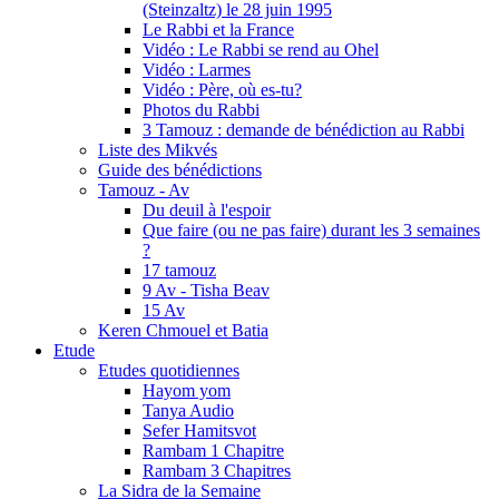
(Steinzaltz) le 28 juin 1995
Le Rabbi et la France
Vidéo : Le Rabbi se rend au Ohel
Vidéo : Larmes
Vidéo : Père, où es-tu?
Photos du Rabbi
3 Tamouz : demande de bénédiction au Rabbi
Liste des Mikvés
Guide des bénédictions
Tamouz - Av
Du deuil à l'espoir
Que faire (ou ne pas faire) durant les 3 semaines
?
17 tamouz
9 Av - Tisha Beav
15 Av
Keren Chmouel et Batia
Etude
Etudes quotidiennes
Hayom yom
Tanya Audio
Sefer Hamitsvot
Rambam 1 Chapitre
Rambam 3 Chapitres
La Sidra de la Semaine