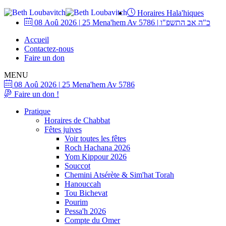
Horaires Hala'hiques
08 Aoû 2026
|
25 Mena'hem Av 5786
|
כ"ה אב התשפ"ו
Accueil
Contactez-nous
Faire un don
MENU
08 Aoû 2026
|
25 Mena'hem Av 5786
Faire un don !
Pratique
Horaires de Chabbat
Fêtes juives
Voir toutes les fêtes
Roch Hachana 2026
Yom Kippour 2026
Souccot
Chemini Atsérète & Sim'hat Torah
Hanouccah
Tou Bichevat
Pourim
Pessa'h 2026
Compte du Omer