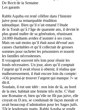
De Recit de la Semaine
Les garants
Rabbi Aquiba est resté célèbre dans l’histoire
juive pour sa remarquable érudition
talmudique. Bien qu’il n’ait entamé l’étude
de la Torah qu’à l’âge de quarante ans, il devint le
plus grand maître de sa génération, réunissant
24.000 étudiants avides d’assister à ses cours.
Mais on sait moins qu’il était aussi dévoué aux
causes charitables et qu’il collectait de grosses
sommes pour racheter les prisonniers et nourrir
les familles nécessiteuses.
Il voyageait souvent très loin pour réunir les
fonds nécessaires. Un jour, alors qu’il comptait
l’argent qu’il avait réussi à obtenir, il réalisa que
malheureusement, il était encore loin du compte:
«Où pourrai-je trouver l’argent qui manque ?» se
dit-il.
Soudain, il eut une idée : non loin de là, au bord
de la mer, habitait une femme très riche. C’était
une Romaine et, bien qu’elle ne fût pas juive, elle
croyait en D.ieu, se conduisait de façon morale et
avait beaucoup d’admiration pour les Sages juifs.
Tôt le lendemain matin, Rabbi Aquiba se rendit