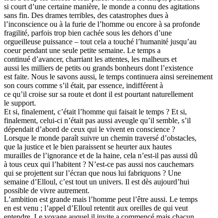
si court d’une certaine manière, le monde a connu des agitations
sans fin. Des drames terribles, des catastrophes dues à
l’inconscience ou à la furie de l’homme ou encore à sa profonde
fragilité, parfois trop bien cachée sous les dehors d’une
orgueilleuse puissance – tout cela a touché l’humanité jusqu’au
coeur pendant une seule petite semaine. Le temps a
continué d’avancer, charriant les attentes, les malheurs et
aussi les milliers de petits ou grands bonheurs dont l’existence
est faite. Nous le savons aussi, le temps continuera ainsi sereinement
son cours comme s’il était, par essence, indifférent à
ce qu’il croise sur sa route et dont il est pourtant naturellement
le support.
Et si, finalement, c’était l’homme qui faisait le temps ? Et si,
finalement, celui-ci n’était pas aussi aveugle qu’il semble, s’il
dépendait d’abord de ceux qui le vivent en conscience ?
Lorsque le monde paraît suivre un chemin traversé d’obstacles,
que la justice et le bien paraissent se heurter aux hautes
murailles de l’ignorance et de la haine, cela n’est-il pas aussi dû
à tous ceux qui l’habitent ? N’est-ce pas aussi nos cauchemars
qui se projettent sur l’écran que nous lui fabriquons ? Une
semaine d’Elloul, c’est tout un univers. Il est dès aujourd’hui
possible de vivre autrement.
L’ambition est grande mais l’homme peut l’être aussi. Le temps
en est venu ; l’appel d’Elloul retentit aux oreilles de qui veut
entendre. Le voyage auquel il invite a commencé mais chacun