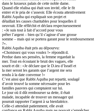
dans le luxueux palais de cette noble dame.
Quand elle réalisa qui était son invité, elle le fit
entrer et le pria de s’asseoir. Elle écouta attentivement
Rabbi Aquiba qui expliquait son projet et
détaillait les causes charitables pour lesquelles il
oeuvrait. Elle réfléchit et déclara respectueusement
: «Je suis tout à fait d’accord pour vous
prêter l’argent – bien qu’il s’agisse d’une grosse
somme – mais qui se portera garant pour le remboursement
?».
Rabbi Aquiba était pris au dépourvu:
«Choisissez qui vous voulez !» répondit-il.
Perdue dans ses pensées, la femme regardait la
mer. Tout en écoutant le bruit des vagues, elle
sourit et dit : «Je déclare que le D.ieu d’Israël et
la mer seront les garants que l’argent me sera
rendu à la date convenue !»
C’est ainsi que Rabbi Aquiba put repartir, soulagé
d’avoir trouvé la somme nécessaire pour les
familles pauvres qui comptaient sur lui.
Le jour où il dût rembourser sa dette, il était
malade, incapable de trouver un messager qui
pourrait rapporter l’argent à sa bienfaitrice.
Celle-ci attendait patiemment, elle avait
confiance en Rabbi Aquiba mais ne pouvait s’empêcher