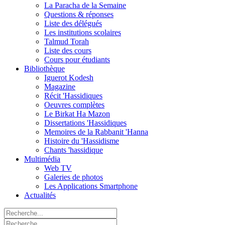
La Paracha de la Semaine
Questions & réponses
Liste des délégués
Les institutions scolaires
Talmud Torah
Liste des cours
Cours pour étudiants
Bibliothèque
Iguerot Kodesh
Magazine
Récit 'Hassidiques
Oeuvres complètes
Le Birkat Ha Mazon
Dissertations 'Hassidiques
Memoires de la Rabbanit 'Hanna
Histoire du 'Hassidisme
Chants 'hassidique
Multimédia
Web TV
Galeries de photos
Les Applications Smartphone
Actualités