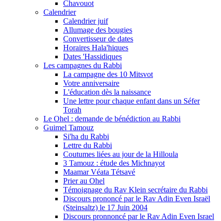
Chavouot
Calendrier
Calendrier juif
Allumage des bougies
Convertisseur de dates
Horaires Hala'hiques
Dates 'Hassidiques
Les campagnes du Rabbi
La campagne des 10 Mitsvot
Votre anniversaire
L'éducation dès la naissance
Une lettre pour chaque enfant dans un Séfer
Torah
Le Ohel : demande de bénédiction au Rabbi
Guimel Tamouz
Si'ha du Rabbi
Lettre du Rabbi
Coutumes liées au jour de la Hilloula
3 Tamouz : étude des Michnayot
Maamar Véata Tétsavé
Prier au Ohel
Témoignage du Rav Klein secrétaire du Rabbi
Discours prononcé par le Rav Adin Even Israël
(Steinsaltz) le 17 Juin 2004
Discours pronnoncé par le Rav Adin Even Israel