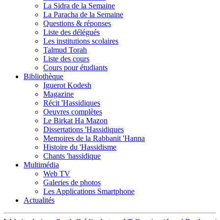
La Sidra de la Semaine
La Paracha de la Semaine
Questions & réponses
Liste des délégués
Les institutions scolaires
Talmud Torah
Liste des cours
Cours pour étudiants
Bibliothèque
Iguerot Kodesh
Magazine
Récit 'Hassidiques
Oeuvres complètes
Le Birkat Ha Mazon
Dissertations 'Hassidiques
Memoires de la Rabbanit 'Hanna
Histoire du 'Hassidisme
Chants 'hassidique
Multimédia
Web TV
Galeries de photos
Les Applications Smartphone
Actualités