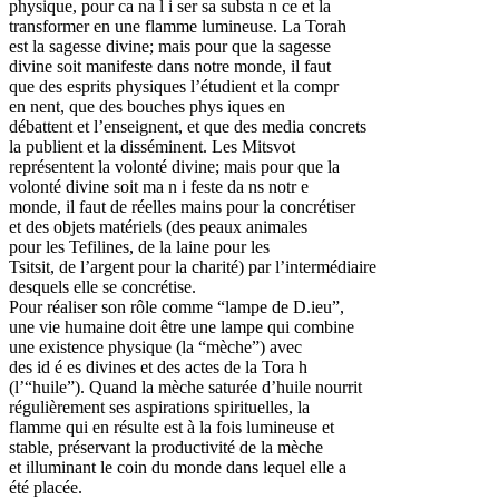
physique, pour ca na l i ser sa substa n ce et la
transformer en une flamme lumineuse. La Torah
est la sagesse divine; mais pour que la sagesse
divine soit manifeste dans notre monde, il faut
que des esprits physiques l’étudient et la compr
en nent, que des bouches phys iques en
débattent et l’enseignent, et que des media concrets
la publient et la disséminent. Les Mitsvot
représentent la volonté divine; mais pour que la
volonté divine soit ma n i feste da ns notr e
monde, il faut de réelles mains pour la concrétiser
et des objets matériels (des peaux animales
pour les Tefilines, de la laine pour les
Tsitsit, de l’argent pour la charité) par l’intermédiaire
desquels elle se concrétise.
Pour réaliser son rôle comme “lampe de D.ieu”,
une vie humaine doit être une lampe qui combine
une existence physique (la “mèche”) avec
des id é es divines et des actes de la Tora h
(l’“huile”). Quand la mèche saturée d’huile nourrit
régulièrement ses aspirations spirituelles, la
flamme qui en résulte est à la fois lumineuse et
stable, préservant la productivité de la mèche
et illuminant le coin du monde dans lequel elle a
été placée.