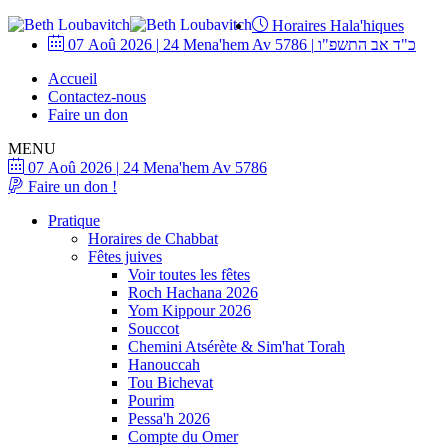
Horaires Hala'hiques
07 Aoû 2026
|
24 Mena'hem Av 5786
|
כ"ד אב התשפ"ו
Accueil
Contactez-nous
Faire un don
MENU
07 Aoû 2026
|
24 Mena'hem Av 5786
Faire un don !
Pratique
Horaires de Chabbat
Fêtes juives
Voir toutes les fêtes
Roch Hachana 2026
Yom Kippour 2026
Souccot
Chemini Atsérète & Sim'hat Torah
Hanouccah
Tou Bichevat
Pourim
Pessa'h 2026
Compte du Omer