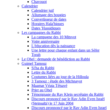
Chavouot
Calendrier
Calendrier juif
Allumage des bougies
Convertisseur de dates
Horaires Hala'hiques
Dates 'Hassidiques
Les campagnes du Rabbi
La campagne des 10 Mitsvot
Votre anniversaire
L'éducation dès la naissance
Une lettre pour chaque enfant dans un Séfer
Torah
Le Ohel : demande de bénédiction au Rabbi
Guimel Tamouz
Si'ha du Rabbi
Lettre du Rabbi
Coutumes liées au jour de la Hilloula
3 Tamouz : étude des Michnayot
Maamar Véata Tétsavé
Prier au Ohel
Témoignage du Rav Klein secrétaire du Rabbi
Discours prononcé par le Rav Adin Even Israël
(Steinsaltz) le 17 Juin 2004
Discours pronnoncé par le Rav Adin Even Israel