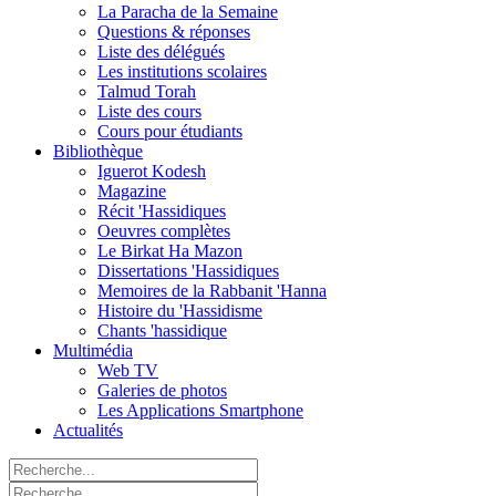
La Paracha de la Semaine
Questions & réponses
Liste des délégués
Les institutions scolaires
Talmud Torah
Liste des cours
Cours pour étudiants
Bibliothèque
Iguerot Kodesh
Magazine
Récit 'Hassidiques
Oeuvres complètes
Le Birkat Ha Mazon
Dissertations 'Hassidiques
Memoires de la Rabbanit 'Hanna
Histoire du 'Hassidisme
Chants 'hassidique
Multimédia
Web TV
Galeries de photos
Les Applications Smartphone
Actualités