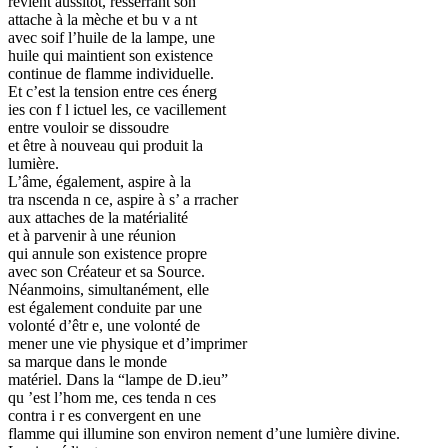
revient aussitôt, resserrant son
attache à la mèche et bu v a nt
avec soif l’huile de la lampe, une
huile qui maintient son existence
continue de flamme individuelle.
Et c’est la tension entre ces énerg
ies con f l ictuel les, ce vacillement
entre vouloir se dissoudre
et être à nouveau qui produit la
lumière.
L’âme, également, aspire à la
tra nscenda n ce, aspire à s’ a rracher
aux attaches de la matérialité
et à parvenir à une réunion
qui annule son existence propre
avec son Créateur et sa Source.
Néanmoins, simultanément, elle
est également conduite par une
volonté d’êtr e, une volonté de
mener une vie physique et d’imprimer
sa marque dans le monde
matériel. Dans la “lampe de D.ieu”
qu ’est l’hom me, ces tenda n ces
contra i r es convergent en une
flamme qui illumine son environ nement d’une lumière divine.