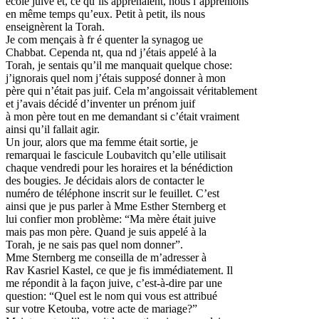
école juive et, ce qu’ils apprenaient, nous l’apprenions
en même temps qu’eux. Petit à petit, ils nous
enseignèrent la Torah.
Je com mençais à fr é quenter la synagog ue
Chabbat. Cependa nt, qua nd j’étais appelé à la
Torah, je sentais qu’il me manquait quelque chose:
j’ignorais quel nom j’étais supposé donner à mon
père qui n’était pas juif. Cela m’angoissait véritablement
et j’avais décidé d’inventer un prénom juif
à mon père tout en me demandant si c’était vraiment
ainsi qu’il fallait agir.
Un jour, alors que ma femme était sortie, je
remarquai le fascicule Loubavitch qu’elle utilisait
chaque vendredi pour les horaires et la bénédiction
des bougies. Je décidais alors de contacter le
numéro de téléphone inscrit sur le feuillet. C’est
ainsi que je pus parler à Mme Esther Sternberg et
lui confier mon problème: “Ma mère était juive
mais pas mon père. Quand je suis appelé à la
Torah, je ne sais pas quel nom donner”.
Mme Sternberg me conseilla de m’adresser à
Rav Kasriel Kastel, ce que je fis immédiatement. Il
me répondit à la façon juive, c’est-à-dire par une
question: “Quel est le nom qui vous est attribué
sur votre Ketouba, votre acte de mariage?”