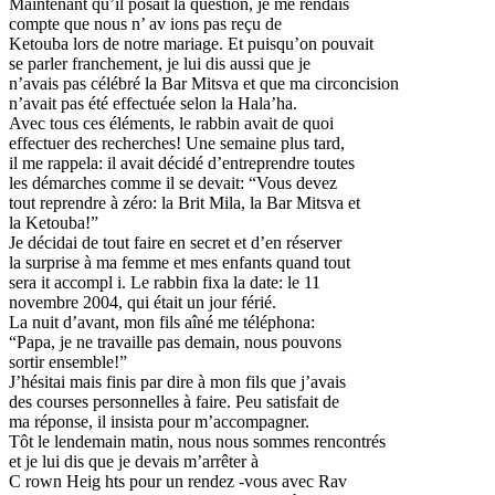
Maintenant qu’il posait la question, je me rendais
compte que nous n’ av ions pas reçu de
Ketouba lors de notre mariage. Et puisqu’on pouvait
se parler franchement, je lui dis aussi que je
n’avais pas célébré la Bar Mitsva et que ma circoncision
n’avait pas été effectuée selon la Hala’ha.
Avec tous ces éléments, le rabbin avait de quoi
effectuer des recherches! Une semaine plus tard,
il me rappela: il avait décidé d’entreprendre toutes
les démarches comme il se devait: “Vous devez
tout reprendre à zéro: la Brit Mila, la Bar Mitsva et
la Ketouba!”
Je décidai de tout faire en secret et d’en réserver
la surprise à ma femme et mes enfants quand tout
sera it accompl i. Le rabbin fixa la date: le 11
novembre 2004, qui était un jour férié.
La nuit d’avant, mon fils aîné me téléphona:
“Papa, je ne travaille pas demain, nous pouvons
sortir ensemble!”
J’hésitai mais finis par dire à mon fils que j’avais
des courses personnelles à faire. Peu satisfait de
ma réponse, il insista pour m’accompagner.
Tôt le lendemain matin, nous nous sommes rencontrés
et je lui dis que je devais m’arrêter à
C rown Heig hts pour un rendez -vous avec Rav