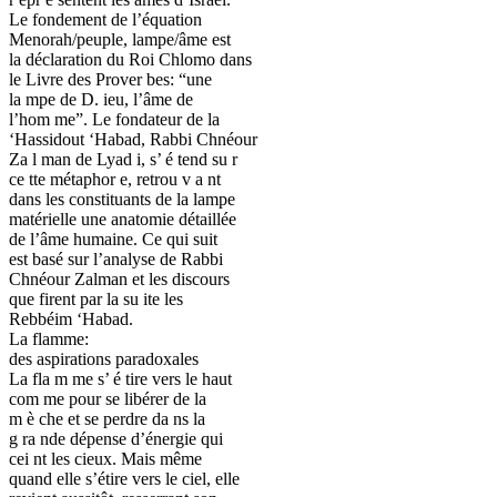
Le fondement de l’équation
Menorah/peuple, lampe/âme est
la déclaration du Roi Chlomo dans
le Livre des Prover bes: “une
la mpe de D. ieu, l’âme de
l’hom me”. Le fondateur de la
‘Hassidout ‘Habad, Rabbi Chnéour
Za l man de Lyad i, s’ é tend su r
ce tte métaphor e, retrou v a nt
dans les constituants de la lampe
matérielle une anatomie détaillée
de l’âme humaine. Ce qui suit
est basé sur l’analyse de Rabbi
Chnéour Zalman et les discours
que firent par la su ite les
Rebbéim ‘Habad.
La flamme:
des aspirations paradoxales
La fla m me s’ é tire vers le haut
com me pour se libérer de la
m è che et se perdre da ns la
g ra nde dépense d’énergie qui
cei nt les cieux. Mais même
quand elle s’étire vers le ciel, elle