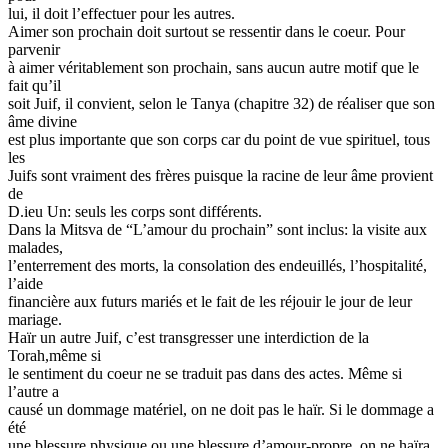
lui, il doit l’effectuer pour les autres.
Aimer son prochain doit surtout se ressentir dans le coeur. Pour
parvenir
à aimer véritablement son prochain, sans aucun autre motif que le
fait qu’il
soit Juif, il convient, selon le Tanya (chapitre 32) de réaliser que son
âme divine
est plus importante que son corps car du point de vue spirituel, tous
les
Juifs sont vraiment des frères puisque la racine de leur âme provient
de
D.ieu Un: seuls les corps sont différents.
Dans la Mitsva de “L’amour du prochain” sont inclus: la visite aux
malades,
l’enterrement des morts, la consolation des endeuillés, l’hospitalité,
l’aide
financière aux futurs mariés et le fait de les réjouir le jour de leur
mariage.
Haïr un autre Juif, c’est transgresser une interdiction de la
Torah,même si
le sentiment du coeur ne se traduit pas dans des actes. Même si
l’autre a
causé un dommage matériel, on ne doit pas le haïr. Si le dommage a
été
une blessure physique ou une blessure d’amour-propre, on ne haïra