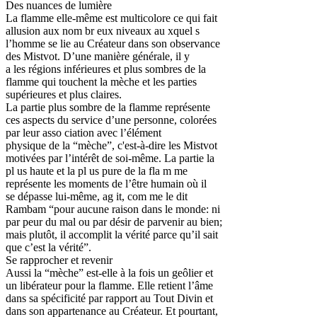
Des nuances de lumière
La flamme elle-même est multicolore ce qui fait
allusion aux nom br eux niveaux au xquel s
l’homme se lie au Créateur dans son observance
des Mistvot. D’une manière générale, il y
a les régions inférieures et plus sombres de la
flamme qui touchent la mèche et les parties
supérieures et plus claires.
La partie plus sombre de la flamme représente
ces aspects du service d’une personne, colorées
par leur asso ciation avec l’élément
physique de la “mèche”, c'est-à-dire les Mistvot
motivées par l’intérêt de soi-même. La partie la
pl us haute et la pl us pure de la fla m me
représente les moments de l’être humain où il
se dépasse lui-même, ag it, com me le dit
Rambam “pour aucune raison dans le monde: ni
par peur du mal ou par désir de parvenir au bien;
mais plutôt, il accomplit la vérité parce qu’il sait
que c’est la vérité”.
Se rapprocher et revenir
Aussi la “mèche” est-elle à la fois un geôlier et
un libérateur pour la flamme. Elle retient l’âme
dans sa spécificité par rapport au Tout Divin et
dans son appartenance au Créateur. Et pourtant,