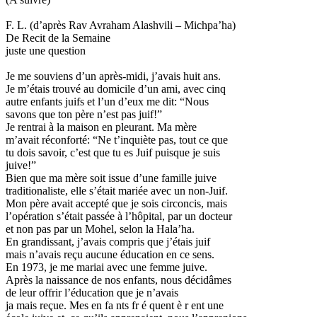
F. L. (d’après Rav Avraham Alashvili – Michpa’ha)
De Recit de la Semaine
juste une question
Je me souviens d’un après-midi, j’avais huit ans.
Je m’étais trouvé au domicile d’un ami, avec cinq
autre enfants juifs et l’un d’eux me dit: “Nous
savons que ton père n’est pas juif!”
Je rentrai à la maison en pleurant. Ma mère
m’avait réconforté: “Ne t’inquiète pas, tout ce que
tu dois savoir, c’est que tu es Juif puisque je suis
juive!”
Bien que ma mère soit issue d’une famille juive
traditionaliste, elle s’était mariée avec un non-Juif.
Mon père avait accepté que je sois circoncis, mais
l’opération s’était passée à l’hôpital, par un docteur
et non pas par un Mohel, selon la Hala’ha.
En grandissant, j’avais compris que j’étais juif
mais n’avais reçu aucune éducation en ce sens.
En 1973, je me mariai avec une femme juive.
Après la naissance de nos enfants, nous décidâmes
de leur offrir l’éducation que je n’avais
ja mais reçue. Mes en fa nts fr é quent è r ent une