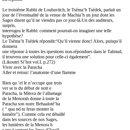
Le troisième Rabbi de Loubavitch, le Tséma’h Tsédek, parlait un
jour de l’éventualité de la venue de Machia’h un jour dont les
Sages disent qu’il ne viendra pas ce jour-là.Un des auditeurs,
surpris,
interrogea le Rabbi: comment pourrait-on imaginer une telle
hypothèse?
Le Tséma’h Tsédek répondit:“Qu’il vienne donc! Alors, puisqu’il
donnera
une réponse à toutes les questions non-répondues dans le Talmud,
il trouvera une solution pour celle-ci également”.
(Likouteï Si’hot vol.I, p.272)
Vivre avec la Paracha
Aller et retour: l’anatomie d’une flamme
Bien qu ’el le n’occupe que trois
ver se ts du début de notr e
Paracha, la Mitsva de l’allumage
de la Menorah donne à toute la
Paracha son nom: Behaaloté’ha
( “ qua nd tu feras monter la
lumière”). Comme cela est détaillé
dans les sources de nos Sages,
les lumières de la Menora h
r epr é sentent les âmes d’Israël.