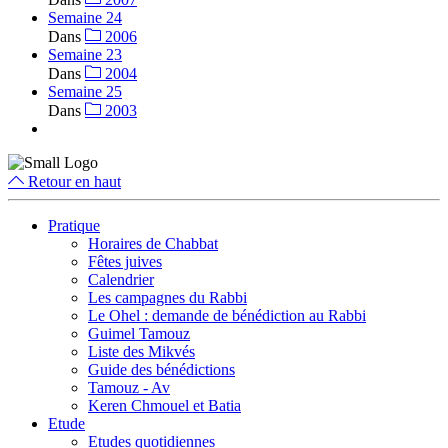
Semaine 24
Dans
2006
Semaine 23
Dans
2004
Semaine 25
Dans
2003
Retour en haut
Pratique
Horaires de Chabbat
Fêtes juives
Calendrier
Les campagnes du Rabbi
Le Ohel : demande de bénédiction au Rabbi
Guimel Tamouz
Liste des Mikvés
Guide des bénédictions
Tamouz - Av
Keren Chmouel et Batia
Etude
Etudes quotidiennes