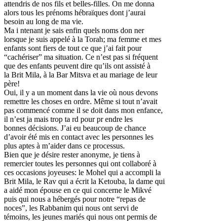
attendris de nos fils et belles-filles. On me donna
alors tous les prénoms hébraïques dont j’aurai
besoin au long de ma vie.
Ma i ntenant je sais enfin quels noms don ner
lorsque je suis appelé à la Torah; ma femme et mes
enfants sont fiers de tout ce que j’ai fait pour
“cachériser” ma situation. Ce n’est pas si fréquent
que des enfants peuvent dire qu’ils ont assisté à
la Brit Mila, à la Bar Mitsva et au mariage de leur
père!
Oui, il y a un moment dans la vie où nous devons
remettre les choses en ordre. Même si tout n’avait
pas commencé comme il se doit dans mon enfance,
il n’est ja mais trop ta rd pour pr endre les
bonnes décisions. J’ai eu beaucoup de chance
d’avoir été mis en contact avec les personnes les
plus aptes à m’aider dans ce processus.
Bien que je désire rester anonyme, je tiens à
remercier toutes les personnes qui ont collaboré à
ces occasions joyeuses: le Mohel qui a accompli la
Brit Mila, le Rav qui a écrit la Ketouba, la dame qui
a aidé mon épouse en ce qui concerne le Mikvé
puis qui nous a hébergés pour notre “repas de
noces”, les Rabbanim qui nous ont servi de
témoins, les jeunes mariés qui nous ont permis de