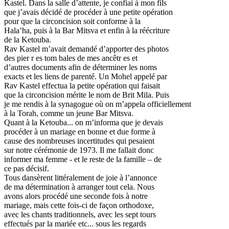
Kastel. Dans la salle d’attente, je confiai à mon fils
que j’avais décidé de procéder à une petite opération
pour que la circoncision soit conforme à la
Hala’ha, puis à la Bar Mitsva et enfin à la réécriture
de la Ketouba.
Rav Kastel m’avait demandé d’apporter des photos
des pier r es tom bales de mes ancêtr es et
d’autres documents afin de déterminer les noms
exacts et les liens de parenté. Un Mohel appelé par
Rav Kastel effectua la petite opération qui faisait
que la circoncision mérite le nom de Brit Mila. Puis
je me rendis à la synagogue où on m’appela officiellement
à la Torah, comme un jeune Bar Mitsva.
Quant à la Ketouba... on m’informa que je devais
procéder à un mariage en bonne et due forme à
cause des nombreuses incertitudes qui pesaient
sur notre cérémonie de 1973. Il me fallait donc
informer ma femme - et le reste de la famille – de
ce pas décisif.
Tous dansèrent littéralement de joie à l’annonce
de ma détermination à arranger tout cela. Nous
avons alors procédé une seconde fois à notre
mariage, mais cette fois-ci de façon orthodoxe,
avec les chants traditionnels, avec les sept tours
effectués par la mariée etc... sous les regards