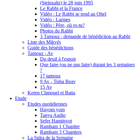
(Steinzaltz) le 28 juin 1995
Le Rabbi et la France
Vidéo : Le Rabbi se rend au Ohel
Vidéo : Larmes
Vidéo : Père, où es-tu?
Photos du Rabbi
3 Tamouz : demande de bénédiction au Rabbi
Liste des Mikvés
Guide des bénédictions
Tamouz - Av
Du deuil à l'espoir
Que faire (ou ne pas faire) durant les 3 semaines
?
17 tamouz
9 Av - Tisha Beav
15 Av
Keren Chmouel et Batia
Etude
Etudes quotidiennes
Hayom yom
Tanya Audio
Sefer Hamitsvot
Rambam 1 Chapitre
Rambam 3 Chapitres
La Sidra de la Semaine