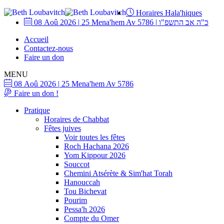
Horaires Hala'hiques
08 Aoû 2026
|
25 Mena'hem Av 5786
|
כ"ה אב התשפ"ו
Accueil
Contactez-nous
Faire un don
MENU
08 Aoû 2026
|
25 Mena'hem Av 5786
Faire un don !
Pratique
Horaires de Chabbat
Fêtes juives
Voir toutes les fêtes
Roch Hachana 2026
Yom Kippour 2026
Souccot
Chemini Atsérète & Sim'hat Torah
Hanouccah
Tou Bichevat
Pourim
Pessa'h 2026
Compte du Omer