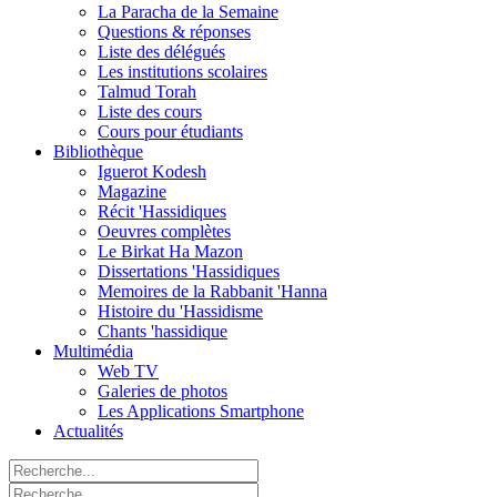
La Paracha de la Semaine
Questions & réponses
Liste des délégués
Les institutions scolaires
Talmud Torah
Liste des cours
Cours pour étudiants
Bibliothèque
Iguerot Kodesh
Magazine
Récit 'Hassidiques
Oeuvres complètes
Le Birkat Ha Mazon
Dissertations 'Hassidiques
Memoires de la Rabbanit 'Hanna
Histoire du 'Hassidisme
Chants 'hassidique
Multimédia
Web TV
Galeries de photos
Les Applications Smartphone
Actualités