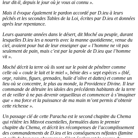
leur dit-il, depuis le jour où je vous ai connu ».
Mais il évoque également le pardon accordé par D.ieu à leurs
péchés et les secondes Tables de la Loi, écrites par D.ieu et données
après leur repentance.
Leurs quarante années dans le désert, dit Moché au peuple, durant
lesquelles D.ieu les a nourris avec la manne quotidienne, venue du
ciel, avaient pour but de leur enseigner que « l’homme ne vit pas
seulement de pain, mais c’est par la parole de D.ieu que l’homme
vit ».
Moché décrit la terre où ils sont sur le point de pénétrer comme
celle où « coule le lait et le miel », bénie des « sept espèces » (blé,
orge, raisins, figues, grenades, huile d’olive et dattes) et comme un
lieu où se concentre, le plus au monde, la Providence Divine. Il leur
commande de détruire les idoles des précédents habitants de la terre
et de veiller à ne pas devenir orgueilleux et commencer à s’imaginer
que « ma force et la puissance de ma main m’ont permis d’obtenir
cette richesse ».
Un passage clé de cette Paracha est le second chapitre du Chema
qui réitère les Mitsvot essentielles, formulées dans le premier
chapitre du Chema, et décrit les récompenses de l’accomplissement
des commandements de D.ieu et les conséquences néfastes (famine