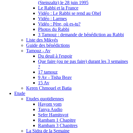
(Steinzaltz) le 28 juin 1995
Le Rabbi et la France
Vidéo : Le Rabbi se rend au Ohel
Vidéo : Larmes
Vidéo : Père, où es-tu?
Photos du Rabbi
3 Tamouz : demande de bénédiction au Rabbi
Liste des Mikvés
Guide des bénédictions
Tamouz - Av
Du deuil à l'espoir
Que faire (ou ne pas faire) durant les 3 semaines
?
17 tamouz
9 Av - Tisha Beav
15 Av
Keren Chmouel et Batia
Etude
Etudes quotidiennes
Hayom yom
Tanya Audio
Sefer Hamitsvot
Rambam 1 Chapitre
Rambam 3 Chapitres
La Sidra de la Semaine