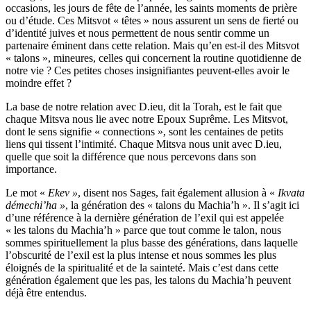
occasions, les jours de fête de l’année, les saints moments de prière
ou d’étude. Ces Mitsvot « têtes » nous assurent un sens de fierté ou
d’identité juives et nous permettent de nous sentir comme un
partenaire éminent dans cette relation. Mais qu’en est-il des Mitsvot
« talons », mineures, celles qui concernent la routine quotidienne de
notre vie ? Ces petites choses insignifiantes peuvent-elles avoir le
moindre effet ?
La base de notre relation avec D.ieu, dit la Torah, est le fait que
chaque Mitsva nous lie avec notre Epoux Suprême. Les Mitsvot,
dont le sens signifie « connections », sont les centaines de petits
liens qui tissent l’intimité. Chaque Mitsva nous unit avec D.ieu,
quelle que soit la différence que nous percevons dans son
importance.
Le mot «
Ekev »
, disent nos Sages, fait également allusion à «
Ikvata
démechi’ha »
, la génération des « talons du Machia’h ». Il s’agit ici
d’une référence à la dernière génération de l’exil qui est appelée
« les talons du Machia’h » parce que tout comme le talon, nous
sommes spirituellement la plus basse des générations, dans laquelle
l’obscurité de l’exil est la plus intense et nous sommes les plus
éloignés de la spiritualité et de la sainteté. Mais c’est dans cette
génération également que les pas, les talons du Machia’h peuvent
déjà être entendus.