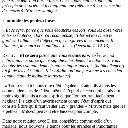
et exil) de leur non observance. C’est également la source du
précepte de la prière et il comprend une référence à la résurrection
des morts à l’Ere messianique.
L’intimité des petites choses
« Et ce sera, parce que vous écouterez ces lois, vous les observerez
et les exécuterez, alors, en récompense, l’Eternel ton D.ieu te
gardera l’alliance et l’affection qu’il a jurées à tes ancêtres. Il
t’aimera, te bénira et te multipliera… » (Devarim 7 :12-13)
Rachi :
«
Et ce sera parce que vous écouterez ».
Ekèv
, le mot
hébreu pour « parce que » signifie littéralement « talon ». Si vous
écoutez les commandements moins importants qu’ [habituellement]
on foule avec les talons [c’est-à-dire qu’une personne les considère
comme étant de moindre importance].
La Torah vient ici nous dire d’être également attentifs à tous les
commandements de D.ieu, même à l’égard de ceux qui paraissent
moins significatifs à notre esprit et que l’on pourrait facilement
négliger. Il s’agit d’un avertissement contre l’état d’esprit qui
consiste à dire qu’il faut veiller aux « grandes » Mitsvot mais que les
« petites » Mitsvot peuvent être laissées pour compte.
Dans notre relation avec D.ieu, considérée comme celle d’un
mariage, nous trouvons le temps pour les grandes et importantes