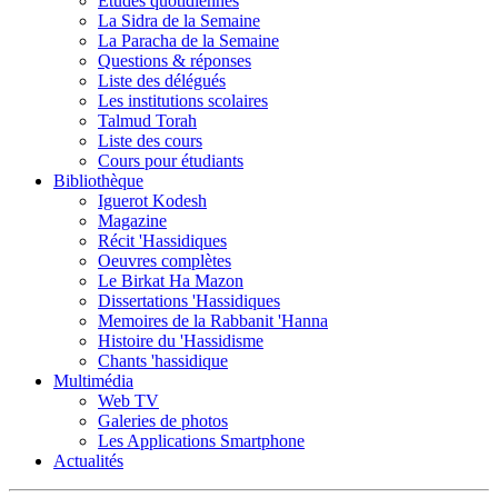
Etudes quotidiennes
La Sidra de la Semaine
La Paracha de la Semaine
Questions & réponses
Liste des délégués
Les institutions scolaires
Talmud Torah
Liste des cours
Cours pour étudiants
Bibliothèque
Iguerot Kodesh
Magazine
Récit 'Hassidiques
Oeuvres complètes
Le Birkat Ha Mazon
Dissertations 'Hassidiques
Memoires de la Rabbanit 'Hanna
Histoire du 'Hassidisme
Chants 'hassidique
Multimédia
Web TV
Galeries de photos
Les Applications Smartphone
Actualités