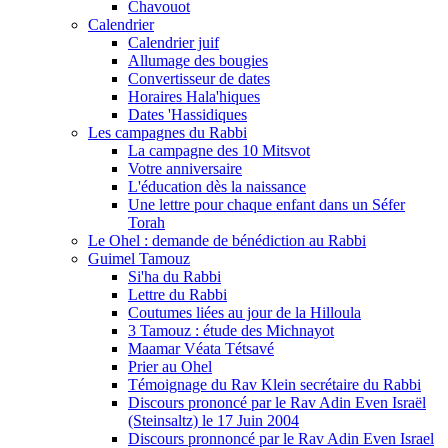
Chavouot
Calendrier
Calendrier juif
Allumage des bougies
Convertisseur de dates
Horaires Hala'hiques
Dates 'Hassidiques
Les campagnes du Rabbi
La campagne des 10 Mitsvot
Votre anniversaire
L'éducation dès la naissance
Une lettre pour chaque enfant dans un Séfer
Torah
Le Ohel : demande de bénédiction au Rabbi
Guimel Tamouz
Si'ha du Rabbi
Lettre du Rabbi
Coutumes liées au jour de la Hilloula
3 Tamouz : étude des Michnayot
Maamar Véata Tétsavé
Prier au Ohel
Témoignage du Rav Klein secrétaire du Rabbi
Discours prononcé par le Rav Adin Even Israël
(Steinsaltz) le 17 Juin 2004
Discours pronnoncé par le Rav Adin Even Israel