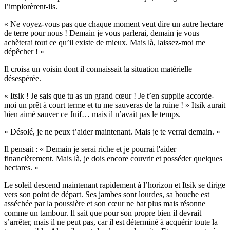
l’implorèrent-ils.
« Ne voyez-vous pas que chaque moment veut dire un autre hectare
de terre pour nous ! Demain je vous parlerai, demain je vous
achèterai tout ce qu’il existe de mieux. Mais là, laissez-moi me
dépêcher ! »
Il croisa un voisin dont il connaissait la situation matérielle
désespérée.
« Itsik ! Je sais que tu as un grand cœur ! Je t’en supplie accorde-
moi un prêt à court terme et tu me sauveras de la ruine ! » Itsik aurait
bien aimé sauver ce Juif… mais il n’avait pas le temps.
« Désolé, je ne peux t’aider maintenant. Mais je te verrai demain. »
Il pensait : « Demain je serai riche et je pourrai l'aider
financièrement. Mais là, je dois encore couvrir et posséder quelques
hectares. »
Le soleil descend maintenant rapidement à l’horizon et Itsik se dirige
vers son point de départ. Ses jambes sont lourdes, sa bouche est
asséchée par la poussière et son cœur ne bat plus mais résonne
comme un tambour. Il sait que pour son propre bien il devrait
s’arrêter, mais il ne peut pas, car il est déterminé à acquérir toute la