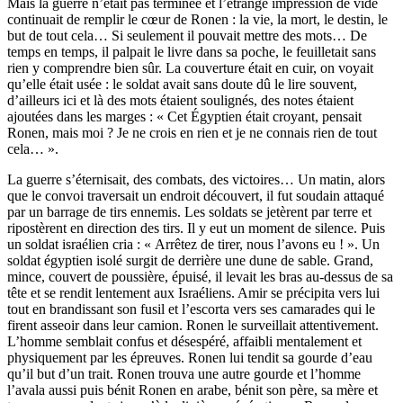
Mais la guerre n’était pas terminée et l’étrange impression de vide
continuait de remplir le cœur de Ronen : la vie, la mort, le destin, le
but de tout cela… Si seulement il pouvait mettre des mots… De
temps en temps, il palpait le livre dans sa poche, le feuilletait sans
rien y comprendre bien sûr. La couverture était en cuir, on voyait
qu’elle était usée : le soldat avait sans doute dû le lire souvent,
d’ailleurs ici et là des mots étaient soulignés, des notes étaient
ajoutées dans les marges : « Cet Égyptien était croyant, pensait
Ronen, mais moi ? Je ne crois en rien et je ne connais rien de tout
cela… ».
La guerre s’éternisait, des combats, des victoires… Un matin, alors
que le convoi traversait un endroit découvert, il fut soudain attaqué
par un barrage de tirs ennemis. Les soldats se jetèrent par terre et
ripostèrent en direction des tirs. Il y eut un moment de silence. Puis
un soldat israélien cria : « Arrêtez de tirer, nous l’avons eu ! ». Un
soldat égyptien isolé surgit de derrière une dune de sable. Grand,
mince, couvert de poussière, épuisé, il levait les bras au-dessus de sa
tête et se rendit lentement aux Israéliens. Amir se précipita vers lui
tout en brandissant son fusil et l’escorta vers ses camarades qui le
firent asseoir dans leur camion. Ronen le surveillait attentivement.
L’homme semblait confus et désespéré, affaibli mentalement et
physiquement par les épreuves. Ronen lui tendit sa gourde d’eau
qu’il but d’un trait. Ronen trouva une autre gourde et l’homme
l’avala aussi puis bénit Ronen en arabe, bénit son père, sa mère et