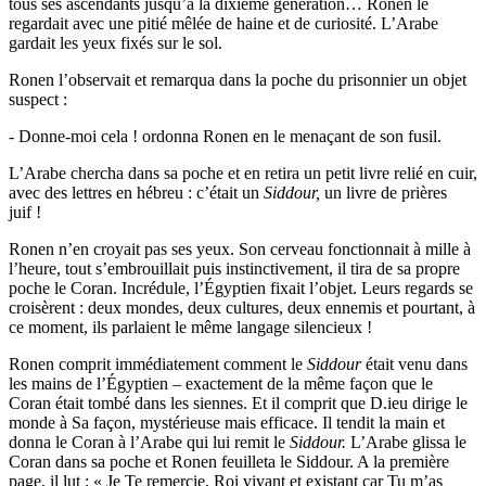
tous ses ascendants jusqu’à la dixième génération… Ronen le
regardait avec une pitié mêlée de haine et de curiosité. L’Arabe
gardait les yeux fixés sur le sol.
Ronen l’observait et remarqua dans la poche du prisonnier un objet
suspect :
- Donne-moi cela ! ordonna Ronen en le menaçant de son fusil.
L’Arabe chercha dans sa poche et en retira un petit livre relié en cuir,
avec des lettres en hébreu : c’était un
Siddour
,
un livre de prières
juif !
Ronen n’en croyait pas ses yeux. Son cerveau fonctionnait à mille à
l’heure, tout s’embrouillait puis instinctivement, il tira de sa propre
poche le Coran. Incrédule, l’Égyptien fixait l’objet. Leurs regards se
croisèrent : deux mondes, deux cultures, deux ennemis et pourtant, à
ce moment, ils parlaient le même langage silencieux !
Ronen comprit immédiatement comment le
Siddour
était venu dans
les mains de l’Égyptien – exactement de la même façon que le
Coran était tombé dans les siennes. Et il comprit que D.ieu dirige le
monde à Sa façon, mystérieuse mais efficace. Il tendit la main et
donna le Coran à l’Arabe qui lui remit le
Siddour
.
L’Arabe glissa le
Coran dans sa poche et Ronen feuilleta le Siddour. A la première
page, il lut : « Je Te remercie, Roi vivant et existant car Tu m’as