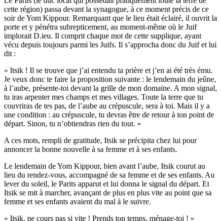
Le Parits (le duc local qui possédait pratiquement toute la terre de
cette région) passa devant la synagogue, à ce moment précis de ce
soir de Yom Kippour. Remarquant que le lieu était éclairé, il ouvrit la
porte et y pénétra subrepticement, au moment-même où le Juif
implorait D.ieu. Il comprit chaque mot de cette supplique, ayant
vécu depuis toujours parmi les Juifs. Il s’approcha donc du Juif et lui
dit :
« Itsik ! Il se trouve que j’ai entendu ta prière et j’en ai été très ému.
Je veux donc te faire la proposition suivante : le lendemain du jeûne,
à l’aube, présente-toi devant la grille de mon domaine. A mon signal,
tu iras arpenter mes champs et mes villages. Toute la terre que tu
couvriras de tes pas, de l’aube au crépuscule, sera à toi. Mais il y a
une condition : au crépuscule, tu devras être de retour à ton point de
départ. Sinon, tu n’obtiendras rien du tout. »
A ces mots, rempli de gratitude, Itsik se précipita chez lui pour
annoncer la bonne nouvelle à sa femme et à ses enfants.
Le lendemain de Yom Kippour, bien avant l’aube, Itsik courut au
lieu du rendez-vous, accompagné de sa femme et de ses enfants. Au
lever du soleil, le Parits apparut et lui donna le signal du départ. Et
Itsik se mit à marcher, avançant de plus en plus vite au point que sa
femme et ses enfants avaient du mal à le suivre.
« Itsik, ne cours pas si vite ! Prends ton temps, ménage-toi ! »