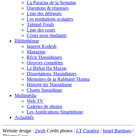
La Paracha de la Semaine
Questions & réponses
Liste des délégués
Les institutions scolaires
Talmud Torah
Liste des cours
Cours pour étudiants
Bibliothèque
Iguerot Kodesh
Magazine
Récit 'Hassidiques
Oeuvres complètes
Le Birkat Ha Mazon
Dissertations 'Hassidiques
Memoires de la Rabbanit 'Hanna
Histoire du 'Hassidisme
Chants 'hassidique
Multimédia
Web TV
Galeries de photos
Les Applications Smartphone
Actualités
Website design :
2web
Crédit photos :
LT Creative
/
Israel Bardugo
/