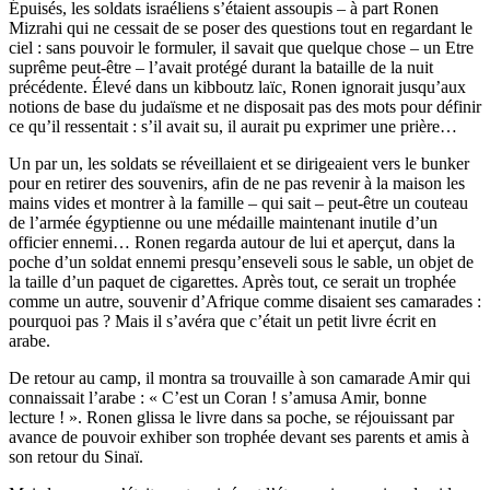
Épuisés, les soldats israéliens s’étaient assoupis – à part Ronen
Mizrahi qui ne cessait de se poser des questions tout en regardant le
ciel : sans pouvoir le formuler, il savait que quelque chose – un Etre
suprême peut-être – l’avait protégé durant la bataille de la nuit
précédente. Élevé dans un kibboutz laïc, Ronen ignorait jusqu’aux
notions de base du judaïsme et ne disposait pas des mots pour définir
ce qu’il ressentait : s’il avait su, il aurait pu exprimer une prière…
Un par un, les soldats se réveillaient et se dirigeaient vers le bunker
pour en retirer des souvenirs, afin de ne pas revenir à la maison les
mains vides et montrer à la famille – qui sait – peut-être un couteau
de l’armée égyptienne ou une médaille maintenant inutile d’un
officier ennemi… Ronen regarda autour de lui et aperçut, dans la
poche d’un soldat ennemi presqu’enseveli sous le sable, un objet de
la taille d’un paquet de cigarettes. Après tout, ce serait un trophée
comme un autre, souvenir d’Afrique comme disaient ses camarades :
pourquoi pas ? Mais il s’avéra que c’était un petit livre écrit en
arabe.
De retour au camp, il montra sa trouvaille à son camarade Amir qui
connaissait l’arabe : « C’est un Coran ! s’amusa Amir, bonne
lecture ! ». Ronen glissa le livre dans sa poche, se réjouissant par
avance de pouvoir exhiber son trophée devant ses parents et amis à
son retour du Sinaï.