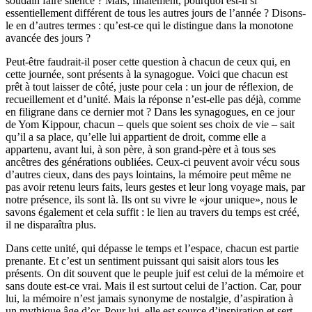
soudain faire silence ? Mais, finalement, pourquoi est-il si
essentiellement différent de tous les autres jours de l’année ? Disons-
le en d’autres termes : qu’est-ce qui le distingue dans la monotone
avancée des jours ?
Peut-être faudrait-il poser cette question à chacun de ceux qui, en
cette journée, sont présents à la synagogue. Voici que chacun est
prêt à tout laisser de côté, juste pour cela : un jour de réflexion, de
recueillement et d’unité. Mais la réponse n’est-elle pas déjà, comme
en filigrane dans ce dernier mot ? Dans les synagogues, en ce jour
de Yom Kippour, chacun – quels que soient ses choix de vie – sait
qu’il a sa place, qu’elle lui appartient de droit, comme elle a
appartenu, avant lui, à son père, à son grand-père et à tous ses
ancêtres des générations oubliées. Ceux-ci peuvent avoir vécu sous
d’autres cieux, dans des pays lointains, la mémoire peut même ne
pas avoir retenu leurs faits, leurs gestes et leur long voyage mais, par
notre présence, ils sont là. Ils ont su vivre le «jour unique», nous le
savons également et cela suffit : le lien au travers du temps est créé,
il ne disparaîtra plus.
Dans cette unité, qui dépasse le temps et l’espace, chacun est partie
prenante. Et c’est un sentiment puissant qui saisit alors tous les
présents. On dit souvent que le peuple juif est celui de la mémoire et
sans doute est-ce vrai. Mais il est surtout celui de l’action. Car, pour
lui, la mémoire n’est jamais synonyme de nostalgie, d’aspiration à
un mythique âge d’or. Pour lui, elle est source d’inspiration et sert