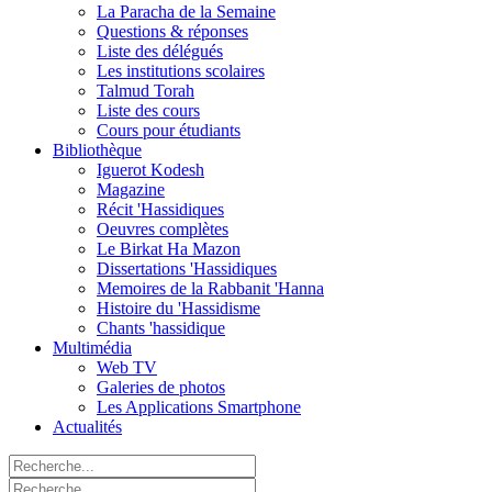
La Paracha de la Semaine
Questions & réponses
Liste des délégués
Les institutions scolaires
Talmud Torah
Liste des cours
Cours pour étudiants
Bibliothèque
Iguerot Kodesh
Magazine
Récit 'Hassidiques
Oeuvres complètes
Le Birkat Ha Mazon
Dissertations 'Hassidiques
Memoires de la Rabbanit 'Hanna
Histoire du 'Hassidisme
Chants 'hassidique
Multimédia
Web TV
Galeries de photos
Les Applications Smartphone
Actualités