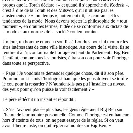
propos que la Torah déclare : « et quand il s’approche du
Kodech
»,
c’est-à-dire de la Torah et des Mitsvot, qu’il n’utilise pas les
ajustements de « tout temps », autrement dit, les courants et les
tendances de la mode. Nous devons rejeter la philosophie de « tout
moment », en d’autres termes, l’idée de se conformer aux dictats de
la mode et aux normes de la société contemporaine.
Un jour, un homme emmena son fils à Londres pour lui montrer les
sites intéressants de cette ville historique. Au cours de la visite, ils se
rendirent à l’incontournable horloge en haut du Parlement : Big Ben.
L’enfant, comme tous les touristes, étira son cou pour voir l’horloge
dans toute sa perspective.
« Papa ! Je voudrais te demander quelque chose, dit-il à son père.
Pourquoi ont-ils mis l’horloge si haut que les gens doivent se tordre
le cou pour la regarder ? N’auraient-ils pas pu l’installer au niveau
des yeux pour qu’on puisse la voir facilement ? »
Le père réfléchit un instant et répondit :
« S’ils l’avaient placée plus bas, les gens régleraient Big Ben sur
l’heure de leur montre personnelle. Comme l’horloge est en hauteur,
hors d’atteinte de tous, on ne peut essayer de la régler. Si on veut
avoir l’heure juste, on doit régler sa montre sur Big Ben. »