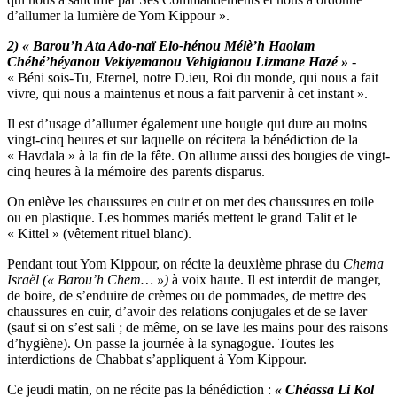
d’allumer la lumière de Yom Kippour ».
2) « Barou’h Ata Ado-naï Elo-hénou Mélè’h Haolam
Chéhé’héyanou Vekiyemanou Vehigianou Lizmane Hazé »
-
« Béni sois-Tu, Eternel, notre D.ieu, Roi du monde, qui nous a fait
vivre, qui nous a maintenus et nous a fait parvenir à cet instant ».
Il est d’usage d’allumer également une bougie qui dure au moins
vingt-cinq heures et sur laquelle on récitera la bénédiction de la
« Havdala » à la fin de la fête. On allume aussi des bougies de vingt-
cinq heures à la mémoire des parents disparus.
On enlève les chaussures en cuir et on met des chaussures en toile
ou en plastique. Les hommes mariés mettent le grand Talit et le
« Kittel » (vêtement rituel blanc).
Pendant tout Yom Kippour, on récite la deuxième phrase du
Chema
Israël
(« Barou’h Chem… »)
à voix haute. Il est interdit de manger,
de boire, de s’enduire de crèmes ou de pommades, de mettre des
chaussures en cuir, d’avoir des relations conjugales et de se laver
(sauf si on s’est sali ; de même, on se lave les mains pour des raisons
d’hygiène). On passe la journée à la synagogue. Toutes les
interdictions de Chabbat s’appliquent à Yom Kippour.
Ce jeudi matin, on ne récite pas la bénédiction :
« Chéassa Li Kol