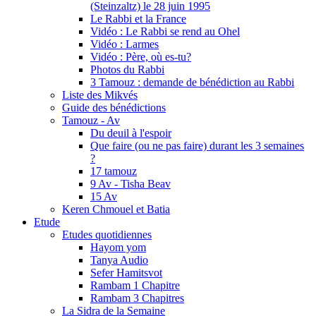
(Steinzaltz) le 28 juin 1995
Le Rabbi et la France
Vidéo : Le Rabbi se rend au Ohel
Vidéo : Larmes
Vidéo : Père, où es-tu?
Photos du Rabbi
3 Tamouz : demande de bénédiction au Rabbi
Liste des Mikvés
Guide des bénédictions
Tamouz - Av
Du deuil à l'espoir
Que faire (ou ne pas faire) durant les 3 semaines
?
17 tamouz
9 Av - Tisha Beav
15 Av
Keren Chmouel et Batia
Etude
Etudes quotidiennes
Hayom yom
Tanya Audio
Sefer Hamitsvot
Rambam 1 Chapitre
Rambam 3 Chapitres
La Sidra de la Semaine