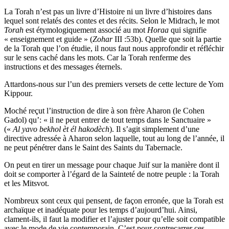
La Torah n’est pas un livre d’Histoire ni un livre d’histoires dans
lequel sont relatés des contes et des récits. Selon le Midrach, le mot
Torah
est étymologiquement associé au mot
Horaa
qui signifie
« enseignement et guide » (
Zohar
III :53b). Quelle que soit la partie
de la Torah que l’on étudie, il nous faut nous approfondir et réfléchir
sur le sens caché dans les mots. Car la Torah renferme des
instructions et des messages éternels.
Attardons-nous sur l’un des premiers versets de cette lecture de Yom
Kippour.
Moché reçut l’instruction de dire à son frère Aharon (le Cohen
Gadol) qu’: « il ne peut entrer de tout temps dans le Sanctuaire »
(«
Al yavo bekhol èt él hakodèch
). Il s’agit simplement d’une
directive adressée à Aharon selon laquelle, tout au long de l’année, il
ne peut pénétrer dans le Saint des Saints du Tabernacle.
On peut en tirer un message pour chaque Juif sur la manière dont il
doit se comporter à l’égard de la Sainteté de notre peuple : la Torah
et les Mitsvot.
Nombreux sont ceux qui pensent, de façon erronée, que la Torah est
archaïque et inadéquate pour les temps d’aujourd’hui. Ainsi,
clament-ils, il faut la modifier et l’ajuster pour qu’elle soit compatible
avec le mode de vie contemporain. C’est pour contrecarrer ces