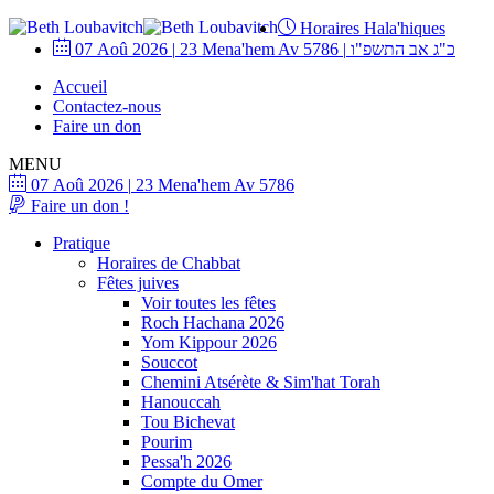
Horaires Hala'hiques
07 Aoû 2026
|
23 Mena'hem Av 5786
|
כ"ג אב התשפ"ו
Accueil
Contactez-nous
Faire un don
MENU
07 Aoû 2026
|
23 Mena'hem Av 5786
Faire un don !
Pratique
Horaires de Chabbat
Fêtes juives
Voir toutes les fêtes
Roch Hachana 2026
Yom Kippour 2026
Souccot
Chemini Atsérète & Sim'hat Torah
Hanouccah
Tou Bichevat
Pourim
Pessa'h 2026
Compte du Omer