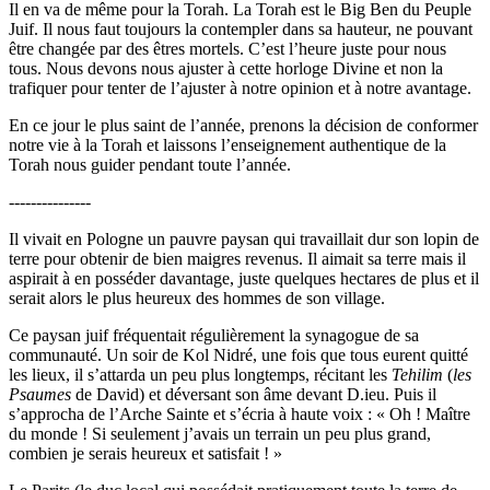
Il en va de même pour la Torah. La Torah est le Big Ben du Peuple
Juif. Il nous faut toujours la contempler dans sa hauteur, ne pouvant
être changée par des êtres mortels. C’est l’heure juste pour nous
tous. Nous devons nous ajuster à cette horloge Divine et non la
trafiquer pour tenter de l’ajuster à notre opinion et à notre avantage.
En ce jour le plus saint de l’année, prenons la décision de conformer
notre vie à la Torah et laissons l’enseignement authentique de la
Torah nous guider pendant toute l’année.
---------------
Il vivait en Pologne un pauvre paysan qui travaillait dur son lopin de
terre pour obtenir de bien maigres revenus. Il aimait sa terre mais il
aspirait à en posséder davantage, juste quelques hectares de plus et il
serait alors le plus heureux des hommes de son village.
Ce paysan juif fréquentait régulièrement la synagogue de sa
communauté. Un soir de Kol Nidré, une fois que tous eurent quitté
les lieux, il s’attarda un peu plus longtemps, récitant les
Tehilim
(
les
Psaumes
de David) et déversant son âme devant D.ieu. Puis il
s’approcha de l’Arche Sainte et s’écria à haute voix : « Oh ! Maître
du monde ! Si seulement j’avais un terrain un peu plus grand,
combien je serais heureux et satisfait ! »