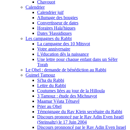
Chavouot
Calendrier
Calendrier juif
Allumage des bougies
Convertisseur de dates
Horaires Hala'hiques
Dates 'Hassidiques
Les campagnes du Rabbi
La campagne des 10 Mitsvot
Votre anniversaire
L'éducation dès la naissance
Une lettre pour chaque enfant dans un Séfer
Torah
Le Ohel : demande de bénédiction au Rabbi
Guimel Tamouz
Si'ha du Rabbi
Lettre du Rabbi
Coutumes liées au jour de la Hilloula
3 Tamouz : étude des Michnayot
Maamar Véata Tétsavé
Prier au Ohel
Témoignage du Rav Klein secrétaire du Rabbi
Discours prononcé par le Rav Adin Even Israël
(Steinsaltz) le 17 Juin 2004
Discours pronnoncé par le Rav Adin Even Israel