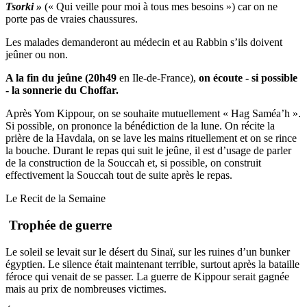
Tsorki »
(« Qui veille pour moi à tous mes besoins ») car on ne
porte pas de vraies chaussures.
Les malades demanderont au médecin et au Rabbin s’ils doivent
jeûner ou non.
A la fin du jeûne (20h49
en Ile-de-France),
on écoute - si possible
- la sonnerie du Choffar.
Après Yom Kippour, on se souhaite mutuellement « Hag Saméa’h ».
Si possible, on prononce la bénédiction de la lune. On récite la
prière de la Havdala, on se lave les mains rituellement et on se rince
la bouche. Durant le repas qui suit le jeûne, il est d’usage de parler
de la construction de la Souccah et, si possible, on construit
effectivement la Souccah tout de suite après le repas.
Le Recit de la Semaine
Trophée de guerre
Le soleil se levait sur le désert du Sinaï, sur les ruines d’un bunker
égyptien. Le silence était maintenant terrible, surtout après la bataille
féroce qui venait de se passer. La guerre de Kippour serait gagnée
mais au prix de nombreuses victimes.