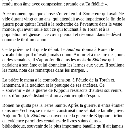
rendu mon âme avec compassion ; grande est Ta fidélité ».
A ce moment, quelque chose s’ouvrit en lui. Son cœur qui avait été
vide durant vingt et un ans, qui attendait avec impatience la fin de la
guerre pour quitter Israël à la recherche de l’aventure dans le vaste
monde, qui avait raillé tout ce qui touchait à la Torah et à la
population religieuse – ce cœur pleurait et résonnait dans le désert
comme le tir d’un canon.
Cette prière ne fut que le début. Le
Siddour
donna à Ronen le
vocabulaire qu’il n’avait jamais connu. Au fur et à mesure des jours
et des semaines, il s’approfondit dans les mots du
Siddour
qui
parlaient à son âme et lui donnaient les larmes aux yeux. Il souligna
les mots, nota des remarques dans les marges…
La prière le mena à la compréhension, à l’étude de la Torah et,
lentement, à la tradition et la pratique de ses ancêtres. Ce
« souvenir » de la guerre de Kippour ressuscita d’autres souvenirs,
ceux d’un passé distant et d’un avenir rempli d’espoir.
Ronen ne quitta pas la Terre Sainte. Après la guerre, il entra étudier
dans une Yechiva, se maria et construisit une véritable famille juive.
Aujourd’hui, le
Siddour
- souvenir de la guerre de Kippour – trône
en évidence parmi des centaines de livres saints dans sa
bibliothèque, souvenir de la plus importante bataille qu’il ait jamais