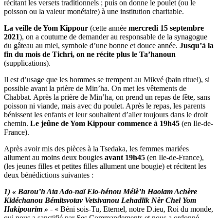
récitant les versets traditionnels ; puis on donne le poulet (ou le
poisson ou la valeur monétaire) à une institution charitable.
La veille de Yom Kippour
(cette année
mercredi 15 septembre
2021
), on a coutume de demander au responsable de la synagogue
du gâteau au miel, symbole d’une bonne et douce année.
Jusqu’à la
fin du mois de Tichri, on ne récite plus le Ta’hanoun
(supplications).
Il est d’usage que les hommes se trempent au Mikvé (bain rituel), si
possible avant la prière de Min’ha. On met les vêtements de
Chabbat. Après la prière de Min’ha, on prend un repas de fête, sans
poisson ni viande, mais avec du poulet. Après le repas, les parents
bénissent les enfants et leur souhaitent d’aller toujours dans le droit
chemin.
Le jeûne de Yom Kippour commence à 19h45
(en Ile-de-
France).
Après avoir mis des pièces à la Tsedaka, les femmes mariées
allument au moins deux bougies
avant 19h45
(en Ile-de-France),
(les jeunes filles et petites filles allument une bougie) et récitent les
deux bénédictions suivantes :
1) « Barou’h Ata Ado-naï Elo-hénou Mélè’h Haolam Achère
Kidéchanou Bémitsvotav Vetsivanou Lehadlik Nèr Chel Yom
Hakipourim »
- « Béni sois-Tu, Eternel, notre D.ieu, Roi du monde,
qui nous a sanctifié par Ses Commandements et nous a ordonné