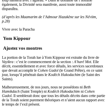
loup habitera avec l’agneau. » Dans le domaine de l’homme
également, la Divinité sera manifeste, aussi toute immoralité
disparaîtra.
(d’après les Maamarim de l’Admour Hazakène sur les Néviim,
p.28)
Vivre avec la Paracha
Yom Kippour
Ajustez vos montres
La portion de la Torah lue à Yom Kippour est extraite du livre de
Vayikra
: c’est le commencement de la section :
A’haré Mot
. Elle
décrit, essentiellement et avec force détails, les services sacerdotaux
que devait accomplir le
Cohen Gadol
(le Grand Prêtre), en ce saint
jour, lorsqu’il pénétrait dans le
Kodèch Hakodachim
(le Saint des
Saints).
Malheureusement, de nos jours, nous ne possédons ni
Beth
Hamikdach
(Saint Temple) ni
Kodèch Hakodachim
ni
Cohen
Gadol
. Il semblerait donc que tous les détails décrits dans cette partie
de la Torah soient purement théoriques et n’aient aucun rapport avec
le temps de l’exil présent.