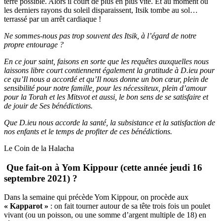
terre possible. Alors il court de plus en plus vite. Et au moment où
les derniers rayons du soleil disparaissent, Itsik tombe au sol…
terrassé par un arrêt cardiaque !
Ne sommes-nous pas trop souvent des Itsik, à l’égard de notre
propre entourage ?
En ce jour saint, faisons en sorte que les requêtes auxquelles nous
laissons libre court contiennent également la gratitude à D.ieu pour
ce qu’Il nous a accordé et qu’Il nous donne un bon cœur, plein de
sensibilité pour notre famille, pour les nécessiteux, plein d’amour
pour la Torah et les Mitsvot et aussi, le bon sens de se satisfaire et
de jouir de Ses bénédictions.
Que D.ieu nous accorde la santé, la subsistance et la satisfaction de
nos enfants et le temps de profiter de ces bénédictions.
Le Coin de la Halacha
Que fait-on à Yom Kippour (cette année jeudi 16
septembre 2021) ?
Dans la semaine qui précède Yom Kippour, on procède aux
« Kapparot »
: on fait tourner autour de sa tête trois fois un poulet
vivant (ou un poisson, ou une somme d’argent multiple de 18) en