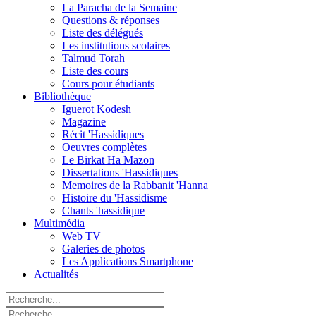
La Paracha de la Semaine
Questions & réponses
Liste des délégués
Les institutions scolaires
Talmud Torah
Liste des cours
Cours pour étudiants
Bibliothèque
Iguerot Kodesh
Magazine
Récit 'Hassidiques
Oeuvres complètes
Le Birkat Ha Mazon
Dissertations 'Hassidiques
Memoires de la Rabbanit 'Hanna
Histoire du 'Hassidisme
Chants 'hassidique
Multimédia
Web TV
Galeries de photos
Les Applications Smartphone
Actualités