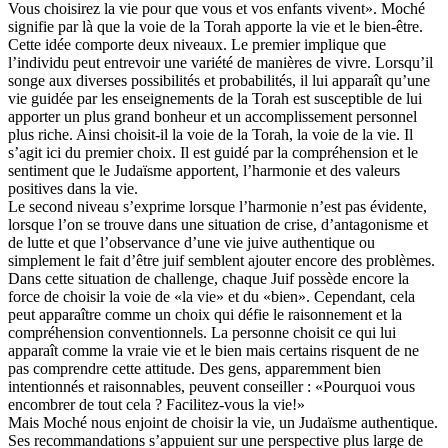
Vous choisirez la vie pour que vous et vos enfants vivent». Moché
signifie par là que la voie de la Torah apporte la vie et le bien-être.
Cette idée comporte deux niveaux. Le premier implique que
l’individu peut entrevoir une variété de manières de vivre. Lorsqu’il
songe aux diverses possibilités et probabilités, il lui apparaît qu’une
vie guidée par les enseignements de la Torah est susceptible de lui
apporter un plus grand bonheur et un accomplissement personnel
plus riche. Ainsi choisit-il la voie de la Torah, la voie de la vie. Il
s’agit ici du premier choix. Il est guidé par la compréhension et le
sentiment que le Judaïsme apportent, l’harmonie et des valeurs
positives dans la vie.
Le second niveau s’exprime lorsque l’harmonie n’est pas évidente,
lorsque l’on se trouve dans une situation de crise, d’antagonisme et
de lutte et que l’observance d’une vie juive authentique ou
simplement le fait d’être juif semblent ajouter encore des problèmes.
Dans cette situation de challenge, chaque Juif possède encore la
force de choisir la voie de «la vie» et du «bien». Cependant, cela
peut apparaître comme un choix qui défie le raisonnement et la
compréhension conventionnels. La personne choisit ce qui lui
apparaît comme la vraie vie et le bien mais certains risquent de ne
pas comprendre cette attitude. Des gens, apparemment bien
intentionnés et raisonnables, peuvent conseiller : «Pourquoi vous
encombrer de tout cela ? Facilitez-vous la vie!»
Mais Moché nous enjoint de choisir la vie, un Judaïsme authentique.
Ses recommandations s’appuient sur une perspective plus large de