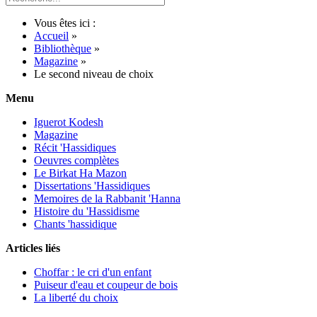
Vous êtes ici :
Accueil
»
Bibliothèque
»
Magazine
»
Le second niveau de choix
Menu
Iguerot Kodesh
Magazine
Récit 'Hassidiques
Oeuvres complètes
Le Birkat Ha Mazon
Dissertations 'Hassidiques
Memoires de la Rabbanit 'Hanna
Histoire du 'Hassidisme
Chants 'hassidique
Articles liés
Choffar : le cri d'un enfant
Puiseur d'eau et coupeur de bois
La liberté du choix