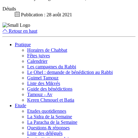
Détails
Publication : 28 août 2021
Retour en haut
Pratique
Horaires de Chabbat
Fêtes juives
Calendrier
Les campagnes du Rabbi
Le Ohel : demande de bénédiction au Rabbi
Guimel Tamouz
Liste des Mikvés
Guide des bénédictions
Tamouz - Av
Keren Chmouel et Batia
Etude
Etudes quotidiennes
La Sidra de la Semaine
La Paracha de la Semaine
Questions & réponses
Liste des délégués