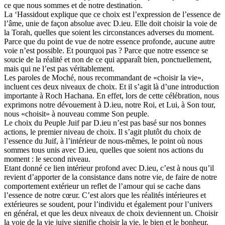
ce que nous sommes et de notre destination.
La ‘Hassidout explique que ce choix est l’expression de l’essence de
l’âme, unie de façon absolue avec D.ieu. Elle doit choisir la voie de
la Torah, quelles que soient les circonstances adverses du moment.
Parce que du point de vue de notre essence profonde, aucune autre
voie n’est possible. Et pourquoi pas ? Parce que notre essence se
soucie de la réalité et non de ce qui apparaît bien, ponctuellement,
mais qui ne l’est pas véritablement.
Les paroles de Moché, nous recommandant de «choisir la vie»,
incluent ces deux niveaux de choix. Et il s’agit là d’une introduction
importante à Roch Hachana. En effet, lors de cette célébration, nous
exprimons notre dévouement à D.ieu, notre Roi, et Lui, à Son tour,
nous «choisit» à nouveau comme Son peuple.
Le choix du Peuple Juif par D.ieu n’est pas basé sur nos bonnes
actions, le premier niveau de choix. Il s’agit plutôt du choix de
l’essence du Juif, à l’intérieur de nous-mêmes, le point où nous
sommes tous unis avec D.ieu, quelles que soient nos actions du
moment : le second niveau.
Etant donné ce lien intérieur profond avec D.ieu, c’est à nous qu’il
revient d’apporter de la consistance dans notre vie, de faire de notre
comportement extérieur un reflet de l’amour qui se cache dans
l’essence de notre cœur. C’est alors que les réalités intérieures et
extérieures se soudent, pour l’individu et également pour l’univers
en général, et que les deux niveaux de choix deviennent un. Choisir
la voie de la vie juive signifie choisir la vie, le bien et le bonheur.