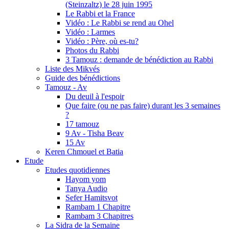
(Steinzaltz) le 28 juin 1995
Le Rabbi et la France
Vidéo : Le Rabbi se rend au Ohel
Vidéo : Larmes
Vidéo : Père, où es-tu?
Photos du Rabbi
3 Tamouz : demande de bénédiction au Rabbi
Liste des Mikvés
Guide des bénédictions
Tamouz - Av
Du deuil à l'espoir
Que faire (ou ne pas faire) durant les 3 semaines
?
17 tamouz
9 Av - Tisha Beav
15 Av
Keren Chmouel et Batia
Etude
Etudes quotidiennes
Hayom yom
Tanya Audio
Sefer Hamitsvot
Rambam 1 Chapitre
Rambam 3 Chapitres
La Sidra de la Semaine