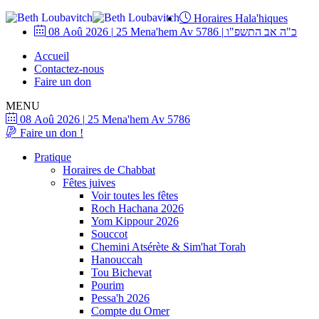
Horaires Hala'hiques
08 Aoû 2026
|
25 Mena'hem Av 5786
|
כ"ה אב התשפ"ו
Accueil
Contactez-nous
Faire un don
MENU
08 Aoû 2026
|
25 Mena'hem Av 5786
Faire un don !
Pratique
Horaires de Chabbat
Fêtes juives
Voir toutes les fêtes
Roch Hachana 2026
Yom Kippour 2026
Souccot
Chemini Atsérète & Sim'hat Torah
Hanouccah
Tou Bichevat
Pourim
Pessa'h 2026
Compte du Omer