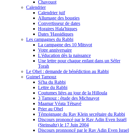
Chavouot
Calendrier
Calendrier juif
Allumage des bougies
Convertisseur de dates
Horaires Hala'hiques
Dates 'Hassidiques
Les campagnes du Rabbi
La campagne des 10 Mitsvot
Votre anniversaire
L'éducation dès la naissance
Une lettre pour chaque enfant dans un Séfer
Torah
Le Ohel : demande de bénédiction au Rabbi
Guimel Tamouz
Si'ha du Rabbi
Lettre du Rabbi
Coutumes liées au jour de la Hilloula
3 Tamouz : étude des Michnayot
Maamar Véata Tétsavé
Prier au Ohel
Témoignage du Rav Klein secrétaire du Rabbi
Discours prononcé par le Rav Adin Even Israël
(Steinsaltz) le 17 Juin 2004
Discours pronnoncé par le Rav Adin Even Israel