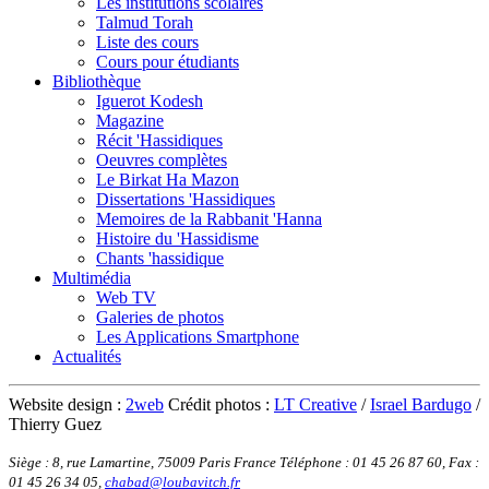
Les institutions scolaires
Talmud Torah
Liste des cours
Cours pour étudiants
Bibliothèque
Iguerot Kodesh
Magazine
Récit 'Hassidiques
Oeuvres complètes
Le Birkat Ha Mazon
Dissertations 'Hassidiques
Memoires de la Rabbanit 'Hanna
Histoire du 'Hassidisme
Chants 'hassidique
Multimédia
Web TV
Galeries de photos
Les Applications Smartphone
Actualités
Website design :
2web
Crédit photos :
LT Creative
/
Israel Bardugo
/
Thierry Guez
Siège : 8, rue Lamartine, 75009 Paris France
Téléphone : 01 45 26 87 60
,
Fax :
01 45 26 34 05
,
chabad@loubavitch.fr