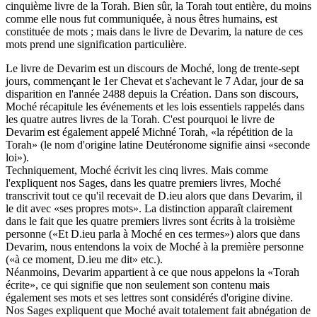
cinquième livre de la Torah. Bien sûr, la Torah tout entière, du moins
comme elle nous fut communiquée, à nous êtres humains, est
constituée de mots ; mais dans le livre de Devarim, la nature de ces
mots prend une signification particulière.
Le livre de Devarim est un discours de Moché, long de trente-sept
jours, commençant le 1er Chevat et s'achevant le 7 Adar, jour de sa
disparition en l'année 2488 depuis la Création. Dans son discours,
Moché récapitule les événements et les lois essentiels rappelés dans
les quatre autres livres de la Torah. C'est pourquoi le livre de
Devarim est également appelé Michné Torah, «la répétition de la
Torah» (le nom d'origine latine Deutéronome signifie ainsi «seconde
loi»).
Techniquement, Moché écrivit les cinq livres. Mais comme
l'expliquent nos Sages, dans les quatre premiers livres, Moché
transcrivit tout ce qu'il recevait de D.ieu alors que dans Devarim, il
le dit avec «ses propres mots». La distinction apparaît clairement
dans le fait que les quatre premiers livres sont écrits à la troisième
personne («Et D.ieu parla à Moché en ces termes») alors que dans
Devarim, nous entendons la voix de Moché à la première personne
(«à ce moment, D.ieu me dit» etc.).
Néanmoins, Devarim appartient à ce que nous appelons la «Torah
écrite», ce qui signifie que non seulement son contenu mais
également ses mots et ses lettres sont considérés d'origine divine.
Nos Sages expliquent que Moché avait totalement fait abnégation de