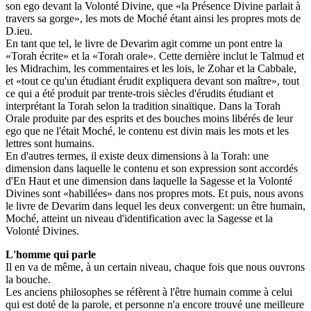
son ego devant la Volonté Divine, que «la Présence Divine parlait à
travers sa gorge», les mots de Moché étant ainsi les propres mots de
D.ieu.
En tant que tel, le livre de Devarim agit comme un pont entre la
«Torah écrite» et la «Torah orale». Cette dernière inclut le Talmud et
les Midrachim, les commentaires et les lois, le Zohar et la Cabbale,
et «tout ce qu'un étudiant érudit expliquera devant son maître», tout
ce qui a été produit par trente-trois siècles d'érudits étudiant et
interprétant la Torah selon la tradition sinaïtique. Dans la Torah
Orale produite par des esprits et des bouches moins libérés de leur
ego que ne l'était Moché, le contenu est divin mais les mots et les
lettres sont humains.
En d'autres termes, il existe deux dimensions à la Torah: une
dimension dans laquelle le contenu et son expression sont accordés
d'En Haut et une dimension dans laquelle la Sagesse et la Volonté
Divines sont «habillées» dans nos propres mots. Et puis, nous avons
le livre de Devarim dans lequel les deux convergent: un être humain,
Moché, atteint un niveau d'identification avec la Sagesse et la
Volonté Divines.
L'homme qui parle
Il en va de même, à un certain niveau, chaque fois que nous ouvrons
la bouche.
Les anciens philosophes se réfèrent à l'être humain comme à celui
qui est doté de la parole, et personne n'a encore trouvé une meilleure