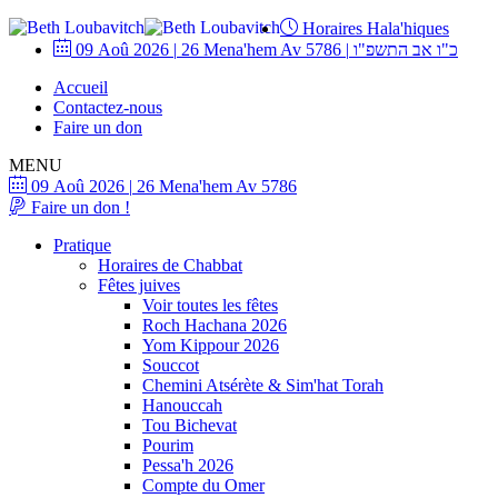
Horaires Hala'hiques
09 Aoû 2026
|
26 Mena'hem Av 5786
|
כ"ו אב התשפ"ו
Accueil
Contactez-nous
Faire un don
MENU
09 Aoû 2026
|
26 Mena'hem Av 5786
Faire un don !
Pratique
Horaires de Chabbat
Fêtes juives
Voir toutes les fêtes
Roch Hachana 2026
Yom Kippour 2026
Souccot
Chemini Atsérète & Sim'hat Torah
Hanouccah
Tou Bichevat
Pourim
Pessa'h 2026
Compte du Omer