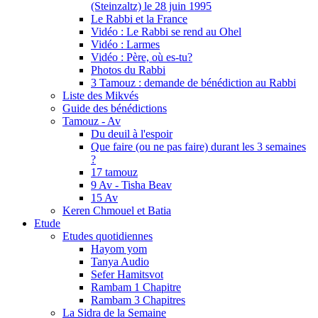
(Steinzaltz) le 28 juin 1995
Le Rabbi et la France
Vidéo : Le Rabbi se rend au Ohel
Vidéo : Larmes
Vidéo : Père, où es-tu?
Photos du Rabbi
3 Tamouz : demande de bénédiction au Rabbi
Liste des Mikvés
Guide des bénédictions
Tamouz - Av
Du deuil à l'espoir
Que faire (ou ne pas faire) durant les 3 semaines
?
17 tamouz
9 Av - Tisha Beav
15 Av
Keren Chmouel et Batia
Etude
Etudes quotidiennes
Hayom yom
Tanya Audio
Sefer Hamitsvot
Rambam 1 Chapitre
Rambam 3 Chapitres
La Sidra de la Semaine