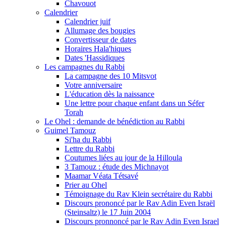
Chavouot
Calendrier
Calendrier juif
Allumage des bougies
Convertisseur de dates
Horaires Hala'hiques
Dates 'Hassidiques
Les campagnes du Rabbi
La campagne des 10 Mitsvot
Votre anniversaire
L'éducation dès la naissance
Une lettre pour chaque enfant dans un Séfer
Torah
Le Ohel : demande de bénédiction au Rabbi
Guimel Tamouz
Si'ha du Rabbi
Lettre du Rabbi
Coutumes liées au jour de la Hilloula
3 Tamouz : étude des Michnayot
Maamar Véata Tétsavé
Prier au Ohel
Témoignage du Rav Klein secrétaire du Rabbi
Discours prononcé par le Rav Adin Even Israël
(Steinsaltz) le 17 Juin 2004
Discours pronnoncé par le Rav Adin Even Israel