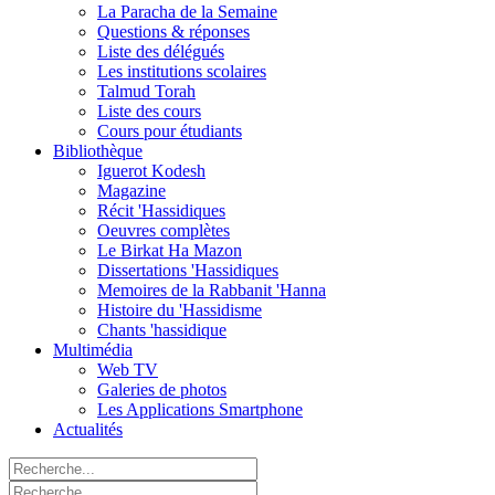
La Paracha de la Semaine
Questions & réponses
Liste des délégués
Les institutions scolaires
Talmud Torah
Liste des cours
Cours pour étudiants
Bibliothèque
Iguerot Kodesh
Magazine
Récit 'Hassidiques
Oeuvres complètes
Le Birkat Ha Mazon
Dissertations 'Hassidiques
Memoires de la Rabbanit 'Hanna
Histoire du 'Hassidisme
Chants 'hassidique
Multimédia
Web TV
Galeries de photos
Les Applications Smartphone
Actualités