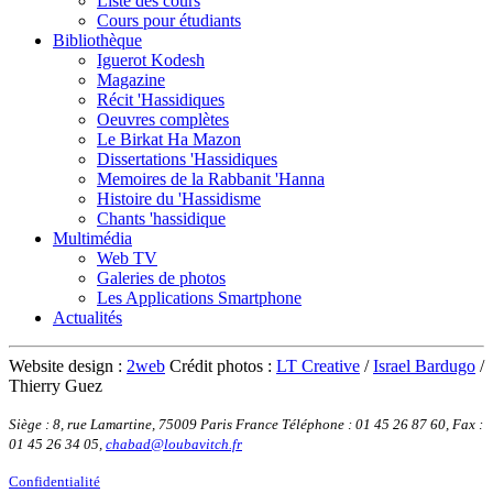
Liste des cours
Cours pour étudiants
Bibliothèque
Iguerot Kodesh
Magazine
Récit 'Hassidiques
Oeuvres complètes
Le Birkat Ha Mazon
Dissertations 'Hassidiques
Memoires de la Rabbanit 'Hanna
Histoire du 'Hassidisme
Chants 'hassidique
Multimédia
Web TV
Galeries de photos
Les Applications Smartphone
Actualités
Website design :
2web
Crédit photos :
LT Creative
/
Israel Bardugo
/
Thierry Guez
Siège : 8, rue Lamartine, 75009 Paris France
Téléphone : 01 45 26 87 60
,
Fax :
01 45 26 34 05
,
chabad@loubavitch.fr
Confidentialité