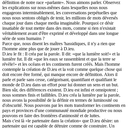
définition de notre race «parlante». Nous aimons parler. Observez
les explications sur nous-mêmes dans lesquelles nous nous
engageons interminablement, les conversations perpétuelles que
nous nous sentons obligés de tenir, les millions de mots déversés
chaque jour dans chaque media imaginable. Pourquoi ce désir
insatiable de tout mettre dans des mots, comme si rien n'existait
véritablement avant d'être exprimé et développé dans une longue
série de sons humains ?
Parce que, nous disent les maîtres 'hassidiques, il n'y a rien que
l'homme aime plus que de jouer à D.ieu.
D.ieu le fit : Il créa par la parole. Il dit: «que la lumière soit!» et la
lumière fut. Il dit «que les eaux se rassemblent et que la terre se
révèle!» et les océans et les continents furent créés. Mais l'homme
contemple la création de D.ieu et la voit comme quelque chose qui
doit encore être formé, qui manque encore de définition. Alors il
parle et parle sans cesse, catégorisant, quantifiant et qualifiant le
monde de D.ieu dans un effort pour lui donner un sens et un but.
Bien sûr, des différences existent. D.ieu est infini et omnipotent ;
nous sommes finis et faillibles. D.ieu créa la lumière par la parole,
nous avons la possibilité de la définir en termes de luminosité ou
d'obscurité. Nous pouvons par les mots transformer les continents en
pays et provinces d'une communauté mondiale productive ou nous
pouvons en faire des frontières d'animosité et de luttes.
Mais c'est là «le partenaire dans la création» que D.ieu désire: un
partenaire qui est capable de détruire comme de construire. Un